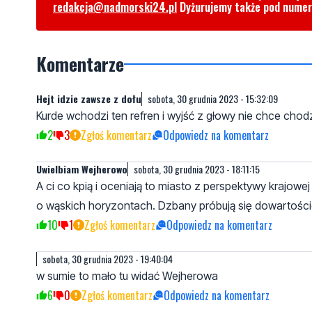
redakcja@nadmorski24.pl
Dyżurujemy także pod nume
Komentarze
Hejt idzie zawsze z dołu
sobota, 30 grudnia 2023 - 15:32:09
Kurde wchodzi ten refren i wyjść z głowy nie chce chod
2
3
Zgłoś komentarz
Odpowiedz na komentarz
Uwielbiam Wejherowo
sobota, 30 grudnia 2023 - 18:11:15
A ci co kpią i oceniają to miasto z perspektywy krajow
o wąskich horyzontach. Dzbany próbują się dowartości
10
1
Zgłoś komentarz
Odpowiedz na komentarz
sobota, 30 grudnia 2023 - 19:40:04
w sumie to mało tu widać Wejherowa
6
0
Zgłoś komentarz
Odpowiedz na komentarz