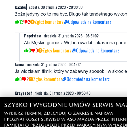
Kaziku
sobota, 30 grudnia 2023 - 20:39:30
Boże jedyny co to ma być. Długo tak tandetnego wykona
13
2
Zgłoś komentarz
Odpowiedz na komentarz
Prącisław
niedziela, 31 grudnia 2023 - 08:31:02
Ala Męskie granie z Wejherowa lub jakaś inna par
3
0
Zgłoś komentarz
Odpowiedz na komentarz
kama
niedziela, 31 grudnia 2023 - 08:42:01
Ja widziałam filmik, który w zabawny sposób i w skróci
0
2
Zgłoś komentarz
Odpowiedz na komentarz
Krzysztof
niedziela, 31 grudnia 2023 - 08:53:43
Jaki wstyd tak prezentować nie widocznego Wejherow
4
1
Zgłoś komentarz
Odpowiedz na komentarz
Mirek W.
piątek, 5 stycznia 2024 - 18:31:23