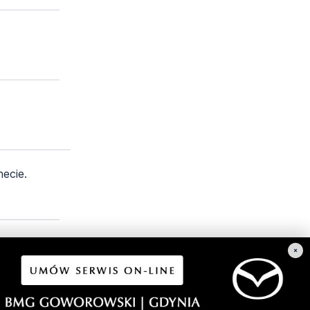
necie.
×