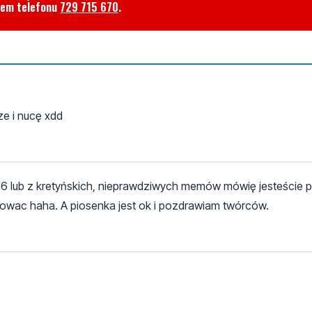
rem telefonu
729 715 670
.
ze i nucę xdd
ej 6 lub z kretyńskich, nieprawdziwych memów mówię jesteście 
owac haha. A piosenka jest ok i pozdrawiam twórców.