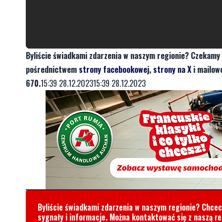
Byliście świadkami zdarzenia w naszym regionie? Czekamy 
pośrednictwem
strony facebookowej
,
strony na X
i mailow
670.
15:39 28.12.202315:39 28.12.2023
Byliście świadkami zdarzenia w naszym regionie? Chce
sygnały i informacje. Można kontaktować się z naszą r