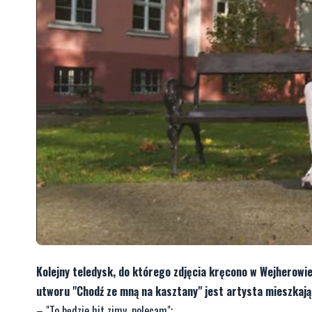
Kolejny teledysk, do którego zdjęcia kręcono w Wejherowie
utworu "Chodź ze mną na kasztany" jest artysta mieszkając
– "To będzie hit zimy, polecam";