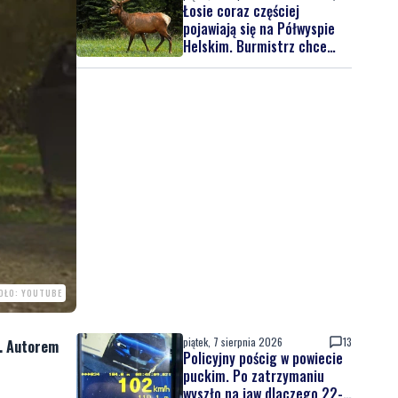
Łosie coraz częściej
pojawiają się na Półwyspie
Helskim. Burmistrz chce
nowych znaków drogowych
DŁO: YOUTUBE
piątek, 7 sierpnia 2026
13
y. Autorem
Policyjny pościg w powiecie
puckim. Po zatrzymaniu
wyszło na jaw dlaczego 22-