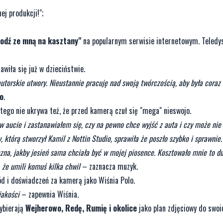
ej produkcji!";
odź ze mną na kasztany"
na popularnym serwisie internetowym. Teledys
wiła się już w dzieciństwie.
torskie utwory. Nieustannie pracuję nad swoją twórczością, aby była coraz 
lo
.
atego nie ukrywa też, że przed kamerą czuł się "mega" nieswojo.
w aucie i zastanawiałem się, czy na pewno chce wyjść z auta i czy może nie 
którą stworzył Kamil z Nottin Studio, sprawiła że poszło szybko i sprawnie
a, jakby jesień sama chciała być w mojej piosence. Kosztowało mnie to duż
 że umili komuś kilka chwil
– zaznacza muzyk.
ód i doświadczeń za kamerą jako Wiśnia Polo.
jakości
– zapewnia Wiśnia.
wybierają
Wejherowo, Redę, Rumię i okolice
jako plan zdjęciowy do swoi