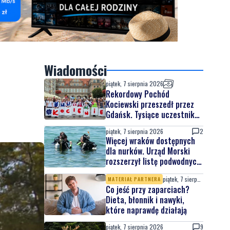
Wiadomości
piątek, 7 sierpnia 2026
Rekordowy Pochód
Kociewski przeszedł przez
Gdańsk. Tysiące uczestników
na jubileuszowej edycji
piątek, 7 sierpnia 2026
2
Więcej wraków dostępnych
dla nurków. Urząd Morski
rozszerzył listę podwodnych
atrakcji
piątek, 7 sierpnia 2026
MATERIAŁ PARTNERA
Co jeść przy zaparciach?
Dieta, błonnik i nawyki,
które naprawdę działają
piątek, 7 sierpnia 2026
9