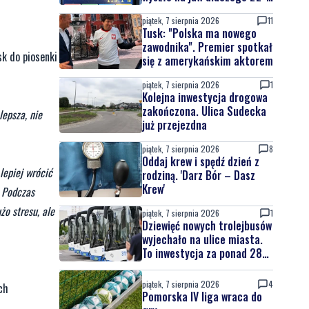
latek uciekał
piątek, 7 sierpnia 2026
11
Tusk: "Polska ma nowego
zawodnika". Premier spotkał
k do piosenki
się z amerykańskim aktorem
piątek, 7 sierpnia 2026
1
Kolejna inwestycja drogowa
zakończona. Ulica Sudecka
lepsza, nie
już przejezdna
piątek, 7 sierpnia 2026
8
Oddaj krew i spędź dzień z
lepiej wrócić
rodziną. 'Darz Bór – Dasz
Krew'
. Podczas
o stresu, ale
piątek, 7 sierpnia 2026
1
Dziewięć nowych trolejbusów
wyjechało na ulice miasta.
To inwestycja za ponad 28
mln zł
piątek, 7 sierpnia 2026
4
ch
Pomorska IV liga wraca do