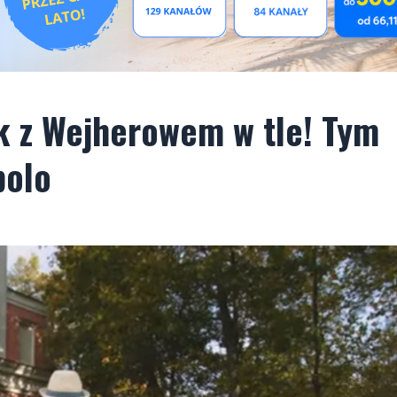
k z Wejherowem w tle! Tym
polo