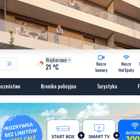
Wejherowo
Nasze
Nasze
o
21
C
kamery
HotSpoty
eczeństwo
Kronika policyjna
Turystyka
F