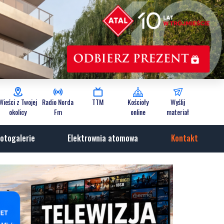
Wieści z Twojej
Radio Norda
TTM
Kościoły
Wyślij
okolicy
Fm
online
materiał
otogalerie
Elektrownia atomowa
Kontakt