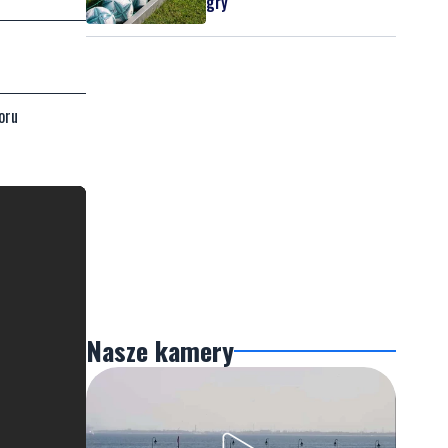
gry
oru
Nasze kamery