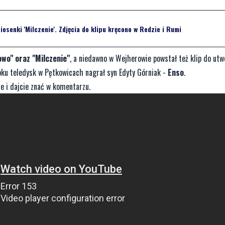
osenki 'Milczenie'. Zdjęcia do klipu kręcono w Redzie i Rumi
wo" oraz "Milczenie"
, a niedawno w Wejherowie powstał też klip do utw
roku teledysk w Pętkowicach nagrał syn Edyty Górniak -
Enso
.
e i dajcie znać w komentarzu.