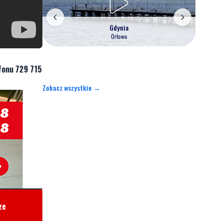
Gdynia
Orłowo
fonu 729 715
Zobacz wszystkie →
ze