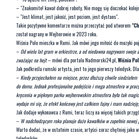
– "Znakomite! kawał dobrej roboty. Nie mogę się doczekać kolejn
– "Jest klimat, jest jakość, jest poziom, jest dystans".
Takie pozytywne komentarze można przeczytać pod utworem
"Ch
został nagrany w Wejherowie w 2023 roku.
Wiśnia Polo mieszka w Rumi. Jak mówi jego miłość do muzyki poja
–
Od wielu lat gram w orkiestrze, a od niedawna nagrywam swoje au
zważając na hejt
– mówi dla portalu Nadmorski24.pl,
Wiśnia Po
Jak podkreśla rumski artysta, jest to jego pierwszy teledysk. Dl
–
Kiedy przyjechałem na miejsce, przez dłuższą chwile siedziałem 
do domu. Jednak profesjonalne podejście i mega atmosfera w pracy, 
kręcenia w pięknym parku wejherowskim atmosfera była tak magiczn
wydaje mi się, że efekt końcowy jest całkiem fajny i mam nadzieję,
Jak dodaje wykonawca z Rumi, teraz liczy na więcej takich przyg
–
W nadchodzącym roku planuje dużo kawałków w zupełnie nowej 
Warto dodać, że w ostatnim czasie, artyści coraz chętniej jako 
teledysków.