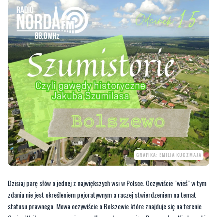
GRAFIKA: EMILIA KUCZMAJA
Dzisiaj parę słów o jednej z największych wsi w Polsce. Oczywiście "wieś" w tym
zdaniu nie jest określeniem pejoratywnym a raczej stwierdzeniem na temat
statusu prawnego. Mowa oczywiście o Bolszewie które znajduje się na terenie
Gmina Wejherowo, ponownie wszedłem w kooperację z Przemysław Kiedrowski.
po krótce usłyszycie historie Bolszewa począwszy od pradawnych czasów.