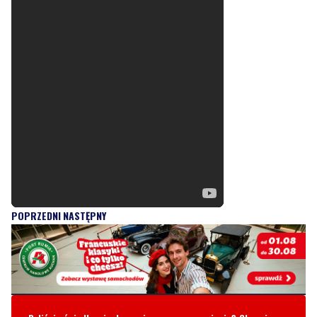
POPRZEDNI
NASTĘPNY
Byliście świadkami zdarzenia w naszym regionie? Chcecie
aby nasza redakcja zajęła się jakimś tematem? Czekamy na
Wasze sygnały i informacje. Można kontaktować się z naszą
redakcją za pośrednictwem strony facebookowej i mailowo:
redakcja@nadmorski24.pl
Dyżurujemy także pod numerem