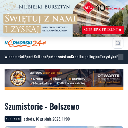
Wiadomości
Sport
Kultura
Społeczeństwo
Kronika policyjna
Turystyka
Fotoga
Szumistorie - Bolszewo
sobota, 16 grudnia 2023, 11:00
NORDA FM