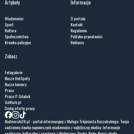
Sport
Kontakt
Kultura
Regulamin
Społeczeństwo
Polityka prywatności
Kronika policyjna
Reklama
Zobacz
Fotogalerie
Nasze HotSpoty
Nasze kamery
Praca
Praca IT Gdańsk
GoWork.pl
Dodaj ofertę pracy
Nadmorski24.pl - portal informacyjny z Małego Trójmiasta Kaszubskiego. Twoja
codzienna dawka najnowszych wiadomości z najbliższej okolicy. Informacje
społeczne, kulturalne i sportowe z Wejherowa, Pucka, Redy, Rumi i okolic.
Zawsze sprawdzone i aktualne info dla mieszkańców Małego Trójmiasta
Kaszubskiego.