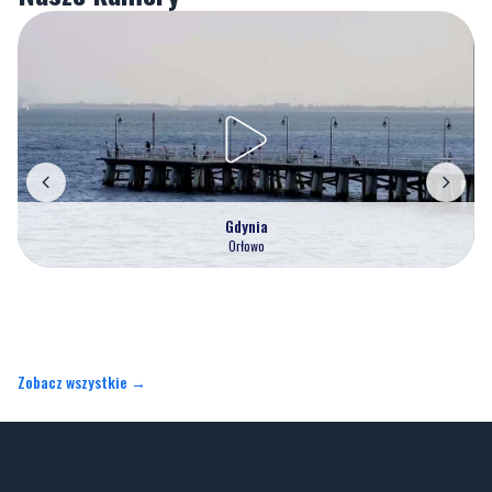
Gdynia
Orłowo
Zobacz wszystkie →
Artykuły
Informacje
Wiadomości
O portalu