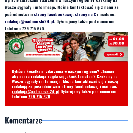
Wasze sygnały i informacje. Można kontaktować się z nami za
pośrednictwem
strony facebookowej
,
strony na X
i mailowo:
redakcja@nadmorski24.pl
. Dyżurujemy także pod numerem
telefonu 729 715 670.
Byliście świadkami zdarzenia w naszym regionie? Chcecie
aby nasza redakcja zajęła się jakimś tematem? Czekamy na
Wasze sygnały i informacje. Można kontaktować się z naszą
redakcją za pośrednictwem strony facebookowej i mailowo:
redakcja@nadmorski24.pl
Dyżurujemy także pod numerem
telefonu
729 715 670
.
Komentarze