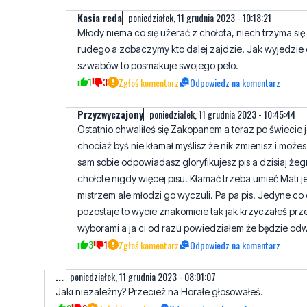
Kasia reda
poniedziałek, 11 grudnia 2023 - 10:18:21
Młody niema co się użerać z chołota, niech trzyma się 
rudego a zobaczymy kto dalej zajdzie. Jak wyjedzie
szwabów to posmakuje swojego peło.
1
3
Zgłoś komentarz
Odpowiedz na komentarz
Przyzwyczajony
poniedziałek, 11 grudnia 2023 - 10:45:44
Ostatnio chwaliłeś się Zakopanem a teraz po świecie 
chociaż byś nie kłamał myślisz że nik zmienisz i może
sam sobie odpowiadasz gloryfikujesz pis a dzisiaj że
chołote nigdy więcej pisu. Kłamać trzeba umieć Mati je
mistrzem ale młodzi go wyczuli. Pa pa pis. Jedyne co 
pozostaje to wycie znakomicie tak jak krzyczałeś prz
wyborami a ja ci od razu powiedziałem że będzie odw
3
1
Zgłoś komentarz
Odpowiedz na komentarz
...
poniedziałek, 11 grudnia 2023 - 08:01:07
Jaki niezależny? Przecież na Horałe głosowałeś.