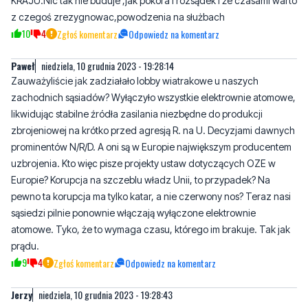
KRAJU.Nic tak nie buduje ,jak pokora i rozsądek i że czasami warto
z czegoś zrezygnowac,powodzenia na służbach
10
4
Zgłoś komentarz
Odpowiedz na komentarz
Paweł
niedziela, 10 grudnia 2023 - 19:28:14
Zauważyliście jak zadziałało lobby wiatrakowe u naszych
zachodnich sąsiadów? Wyłączyło wszystkie elektrownie atomowe,
likwidując stabilne źródła zasilania niezbędne do produkcji
zbrojeniowej na krótko przed agresją R. na U. Decyzjami dawnych
prominentów N/R/D. A oni są w Europie największym producentem
uzbrojenia. Kto więc pisze projekty ustaw dotyczących OZE w
Europie? Korupcja na szczeblu władz Unii, to przypadek? Na
pewno ta korupcja ma tylko katar, a nie czerwony nos? Teraz nasi
sąsiedzi pilnie ponownie włączają wyłączone elektrownie
atomowe. Tyko, że to wymaga czasu, którego im brakuje. Tak jak
prądu.
9
4
Zgłoś komentarz
Odpowiedz na komentarz
Jerzy
niedziela, 10 grudnia 2023 - 19:28:43