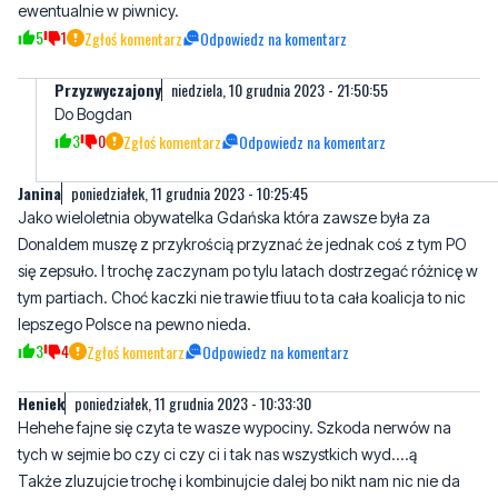
ewentualnie w piwnicy.
5
1
Zgłoś komentarz
Odpowiedz na komentarz
Przyzwyczajony
niedziela, 10 grudnia 2023 - 21:50:55
Do Bogdan
3
0
Zgłoś komentarz
Odpowiedz na komentarz
Janina
poniedziałek, 11 grudnia 2023 - 10:25:45
Jako wieloletnia obywatelka Gdańska która zawsze była za
Donaldem muszę z przykrością przyznać że jednak coś z tym PO
się zepsuło. I trochę zaczynam po tylu latach dostrzegać różnicę w
tym partiach. Choć kaczki nie trawie tfiuu to ta cała koalicja to nic
lepszego Polsce na pewno nieda.
3
4
Zgłoś komentarz
Odpowiedz na komentarz
Heniek
poniedziałek, 11 grudnia 2023 - 10:33:30
Hehehe fajne się czyta te wasze wypociny. Szkoda nerwów na
tych w sejmie bo czy ci czy ci i tak nas wszystkich wyd....ą
Także zluzujcie trochę i kombinujcie dalej bo nikt nam nic nie da