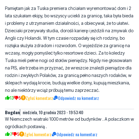
Pamiętam jak za Tuska premiera chciałam wyremontować dom i 2
lata szukałam ekipy, bo wszyscy uciekli za granicę, taka była bieda
i problemy z utrzymaniem działalności, a obiecywał, że to ułatwi.
Dzieciaki przerywały studia, dorośli karierę i jeździli na zmywak do
Anglii czy Holandii. W tym czasie rozpadały się ich rodziny, bo
rozłąka służyła zdradom i rozwodom. O wyjeździe za granicę na
wczasy, mogły pomyśleć tylko resortowe dzieci. Za to koledzy
Tuska mieli pełne nogi od stołów pieniędzy. Nigdy nie głosowałam
na PIS, ale trzeba im przyznać, że wreszcie znaleźli pieniądze dla
rodzin i zwykłych Polaków, za granicą pełno naszych rodaków, w
sklepach wydają krocie, budują wielkie domy, kupują mieszkania,
no ale niektórzy wciąż próbują temu zaprzeczać.
13
5
Zgłoś komentarz
Odpowiedz na komentarz
Bogdan
niedziela, 10 grudnia 2023 - 19:53:40
W Niemczech wiatraki 1000 metrów od budynków . A polaczkom w
ogródkach postawią .
7
5
Zgłoś komentarz
Odpowiedz na komentarz