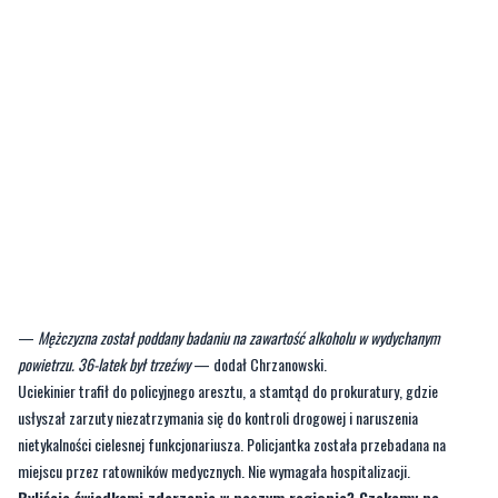
—
Mężczyzna został poddany badaniu na zawartość alkoholu w wydychanym
powietrzu. 36-latek był trzeźwy
— dodał Chrzanowski.
Uciekinier trafił do policyjnego aresztu, a stamtąd do prokuratury, gdzie
usłyszał zarzuty niezatrzymania się do kontroli drogowej i naruszenia
nietykalności cielesnej funkcjonariusza. Policjantka została przebadana na
miejscu przez ratowników medycznych. Nie wymagała hospitalizacji.
Byliście świadkami zdarzenia w naszym regionie? Czekamy na