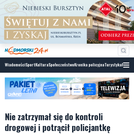
Wiadomości
Sport
Kultura
Społeczeństwo
Kronika policyjna
Turystyka
Fotoga
Nie zatrzymał się do kontroli
drogowej i potrącił policjantkę