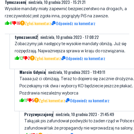
Tymczasem
niedziela, 10 grudnia 2023 - 15:21:21
Wysokie mandaty miały zapewnić bezpieczeństwo na drogach, a
rzeczywistość jest zgoła inna, pogrążyły PiS na zawsze.
4
16
Zgłoś komentarz
Odpowiedz na komentarz
tymczaesm2
niedziela, 10 grudnia 2023 - 17:08:22
Zobaczymy jak następcy te wysokie mandaty obniżą. Już się
rozpędzają. Najważniejsza sprawa w kraju do rozwiązania.
12
2
Zgłoś komentarz
Odpowiedz na komentarz
Marcin Gdynia
niedziela, 10 grudnia 2023 - 19:49:11
Taaaa już ci obniżają. Teraz to dopiero się zacznie drożyzna.
Poczekajmy rok dwa i wyborcy KO będziecie jeszcze płakać.
Pozdrawia niezależny wyborca
11
5
Zgłoś komentarz
Odpowiedz na komentarz
Przyzwyczajony
niedziela, 10 grudnia 2023 - 21:45:49
Taką jak pis zafundował podwyżki to żaden rząd w Polsce 
zafundował tak że propagandy nie wprowadzaj na salony.