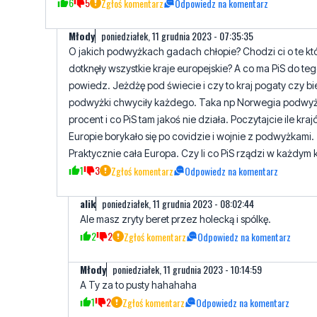
6
5
Zgłoś komentarz
Odpowiedz na komentarz
Młody
poniedziałek, 11 grudnia 2023 - 07:35:35
O jakich podwyżkach gadach chłopie? Chodzi ci o te kt
dotknęły wszystkie kraje europejskie? A co ma PiS do te
powiedz. Jeżdżę pod świecie i czy to kraj pogaty czy b
podwyżki chwyciły każdego. Taka np Norwegia podwyż
procent i co PiS tam jakoś nie działa. Poczytajcie ile kra
Europie borykało się po covidzie i wojnie z podwyżkami.
Praktycznie cała Europa. Czy li co PiS rządzi w każdym 
1
3
Zgłoś komentarz
Odpowiedz na komentarz
alik
poniedziałek, 11 grudnia 2023 - 08:02:44
Ale masz zryty beret przez holecką i spólkę.
2
2
Zgłoś komentarz
Odpowiedz na komentarz
Młody
poniedziałek, 11 grudnia 2023 - 10:14:59
A Ty za to pusty hahahaha
1
2
Zgłoś komentarz
Odpowiedz na komentarz