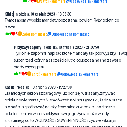
2
0
Zgłoś komentarz
Odpowiedz na komentarz
Kibic
niedziela, 10 grudnia 2023 - 18:58:36
Tymczasem wysokie mandaty pozostaną, bowiem Ryży obietnice
olewa
9
5
Zgłoś komentarz
Odpowiedz na komentarz
Przyzwyczajony
niedziela, 10 grudnia 2023 - 21:36:58
Tylko nie zapomnij napisać kto te mandaty tak podwyższył. Twój
super rząd który na szczęście jutro opuszcza nas na zawsze i
nigdy więcej pisu
6
5
Zgłoś komentarz
Odpowiedz na komentarz
Kazik
niedziela, 10 grudnia 2023 - 19:27:30
Dla młodych sezon szparagowy już poniżej wskazany,zmywaki i
opiekunowie starszych Niemców też,no i sprzątaczki ,żadna praca
nie hańbi a spróbować należy żeby młodzi wiedzieli co starsze
pokolenie miało w perspektywie swojego życia może wtedy
zrozumieją co to WOLNOŚĆ i SUWERENNOŚĆ i żyć we własnym