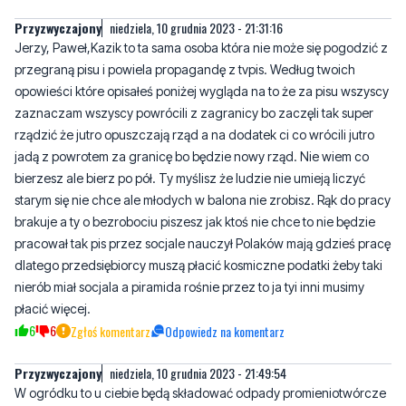
Przyzwyczajony
niedziela, 10 grudnia 2023 - 21:31:16
Jerzy, Paweł,Kazik to ta sama osoba która nie może się pogodzić z
przegraną pisu i powiela propagandę z tvpis. Według twoich
opowieści które opisałeś poniżej wygląda na to że za pisu wszyscy
zaznaczam wszyscy powrócili z zagranicy bo zaczęli tak super
rządzić że jutro opuszczają rząd a na dodatek ci co wrócili jutro
jadą z powrotem za granicę bo będzie nowy rząd. Nie wiem co
bierzesz ale bierz po pół. Ty myślisz że ludzie nie umieją liczyć
starym się nie chce ale młodych w balona nie zrobisz. Rąk do pracy
brakuje a ty o bezrobociu piszesz jak ktoś nie chce to nie będzie
pracował tak pis przez socjale nauczył Polaków mają gdzieś pracę
dlatego przedsiębiorcy muszą płacić kosmiczne podatki żeby taki
nierób miał socjala a piramida rośnie przez to ja tyi inni musimy
płacić więcej.
6
6
Zgłoś komentarz
Odpowiedz na komentarz
Przyzwyczajony
niedziela, 10 grudnia 2023 - 21:49:54
W ogródku to u ciebie będą składować odpady promieniotwórcze