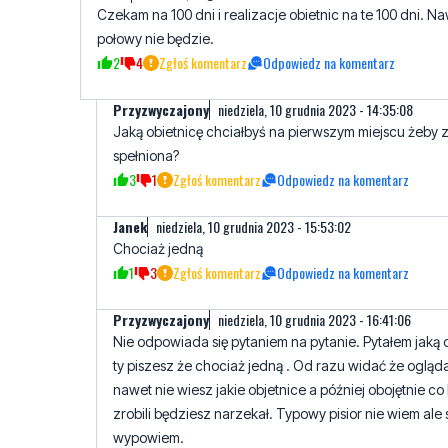
Przyzwyczajony
niedziela, 10 grudnia 2023 - 14:35:08
Jaką obietnicę chciałbyś na pierwszym miejscu żeby z
spełniona?
3
1
Zgłoś komentarz
Odpowiedz na komentarz
Janek
niedziela, 10 grudnia 2023 - 15:53:02
Chociaż jedną
1
3
Zgłoś komentarz
Odpowiedz na komentarz
Przyzwyczajony
niedziela, 10 grudnia 2023 - 16:41:06
Nie odpowiada się pytaniem na pytanie. Pytałem jaką o
ty piszesz że chociaż jedną . Od razu widać że ogląda
nawet nie wiesz jakie objetnice a później obojętnie co 
zrobili będziesz narzekał. Typowy pisior nie wiem ale 
wypowiem.
3
2
Zgłoś komentarz
Odpowiedz na komentarz
Wiktor
poniedziałek, 11 grudnia 2023 - 16:03:51