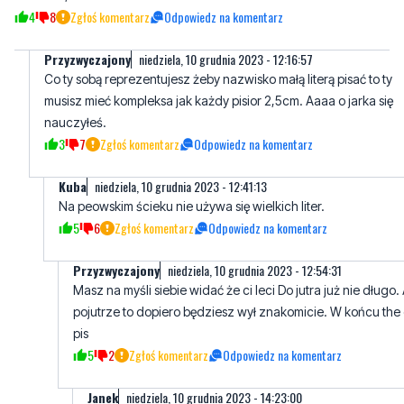
Co ty sobą reprezentujesz żeby nazwisko małą literą pisać to ty
musisz mieć kompleksa jak każdy pisior 2,5cm. Aaaa o jarka się
nauczyłeś.
3
7
Zgłoś komentarz
Odpowiedz na komentarz
Kuba
niedziela, 10 grudnia 2023 - 12:41:13
Na peowskim ścieku nie używa się wielkich liter.
5
6
Zgłoś komentarz
Odpowiedz na komentarz
Przyzwyczajony
niedziela, 10 grudnia 2023 - 12:54:31
Masz na myśli siebie widać że ci leci Do jutra już nie długo.
pojutrze to dopiero będziesz wył znakomicie. W końcu the
pis
5
2
Zgłoś komentarz
Odpowiedz na komentarz
Janek
niedziela, 10 grudnia 2023 - 14:23:00
Czekam na 100 dni i realizacje obietnic na te 100 dni. N
połowy nie będzie.
2
4
Zgłoś komentarz
Odpowiedz na komentarz