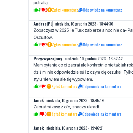
AndrzejPL
niedziela, 10 grudnia 2023 - 18:44:36
Zobaczysz w 2025 ile Tusk zabierze a noc nie da- Par
Oszustów.
2
2
Zgłoś komentarz
Odpowiedz na komentarz
Przyzwyczajony
niedziela, 10 grudnia 2023 - 18:52:42
Mam pytanie co ci zabrał ale konkretnie nie tak jak ro
dziś mi nie odpowiedziałeś i z czym cię oszukał. Tylk
stylu nie wiem ale się wypowiem.
3
1
Zgłoś komentarz
Odpowiedz na komentarz
Janek
niedziela, 10 grudnia 2023 - 19:45:19
Zabrał mi kasę z ofe, znaczy ukradł.
1
3
Zgłoś komentarz
Odpowiedz na komentarz
Janek
niedziela, 10 grudnia 2023 - 19:46:21
Na 500+ kasy nie ma. Dalej wyliczać!
1
3
Zgłoś komentarz
Odpowiedz na komentarz