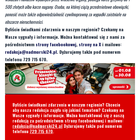
500 złotych albo karze nagany. Osoba, na której ciążą przedmiotowe obowiązki,
ponosić może także odpowiedzialność cywilnoprawną za wypadki zaistniałe na
obszarze nieruchomości.
Byliście świadkami zdarzenia w naszym regionie? Czekamy na
Wasze sygnały i informacje. Można kontaktować się z nami za
pośrednictwem
strony facebookowej
,
strony na X
i mailowo:
redakcja@nadmorski24.pl
. Dyżurujemy także pod numerem
telefonu 729 715 670.
Byliście świadkami zdarzenia w naszym regionie? Chcecie
aby nasza redakcja zajęła się jakimś tematem? Czekamy na
Wasze sygnały i informacje. Można kontaktować się z naszą
redakcją za pośrednictwem strony facebookowej i mailowo:
redakcja@nadmorski24.pl
Dyżurujemy także pod numerem
telefonu
729 715 670
.