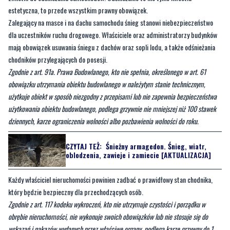
estetyczna, to przede wszystkim prawny obowiązek.
Zalegający na masce i na dachu samochodu śnieg stanowi niebezpieczeństwo
dla uczestników ruchu drogowego. Właściciele oraz administratorzy budynków
mają obowiązek usuwania śniegu z dachów oraz sopli lodu, a także odśnieżania
chodników przylegających do posesji.
Zgodnie z art. 91a. Prawa Budowlanego, kto nie spełnia, określonego w art. 61
obowiązku utrzymania obiektu budowlanego w należytym stanie technicznym,
użytkuje obiekt w sposób niezgodny z przepisami lub nie zapewnia bezpieczeństwa
użytkowania obiektu budowlanego, podlega grzywnie nie mniejszej niż 100 stawek
dziennych, karze ograniczenia wolności albo pozbawienia wolności do roku.
CZYTAJ TEŻ:
Śnieżny armagedon. Śnieg, wiatr,
oblodzenia, zawieje i zamiecie [AKTUALIZACJA]
Każdy właściciel nieruchomości powinien zadbać o prawidłowy stan chodnika,
który będzie bezpieczny dla przechodzących osób.
Zgodnie z art. 117 kodeku wykroczeń, kto nie utrzymuje czystości i porządku w
obrębie nieruchomości, nie wykonuje swoich obowiązków lub nie stosuje się do
wskazań i nakazów wydanych przez właściwe organy, podlega karze grzywny do 1