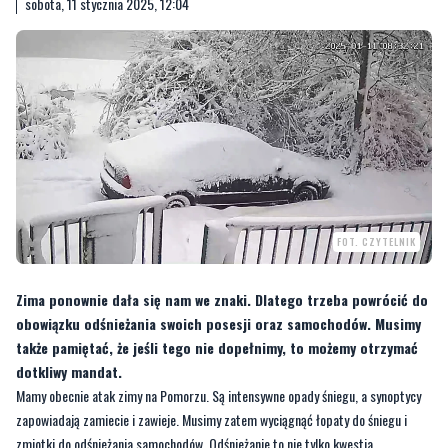
sobota, 11 stycznia 2025, 12:04
FOT. CZYTELNIK
Zima ponownie dała się nam we znaki. Dlatego trzeba powrócić do
obowiązku odśnieżania swoich posesji oraz samochodów. Musimy
także pamiętać, że jeśli tego nie dopełnimy, to możemy otrzymać
dotkliwy mandat.
Mamy obecnie atak zimy na Pomorzu. Są intensywne opady śniegu, a synoptycy
zapowiadają zamiecie i zawieje. Musimy zatem wyciągnąć łopaty do śniegu i
zmiotki do odśnieżania samochodów. Odśnieżanie to nie tylko kwestia