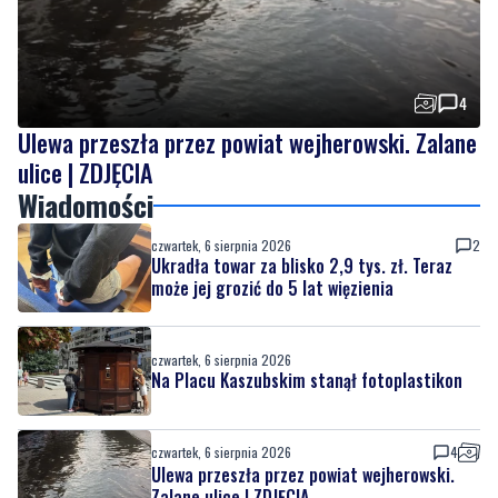
4
Ulewa przeszła przez powiat wejherowski. Zalane
ulice | ZDJĘCIA
Wiadomości
czwartek, 6 sierpnia 2026
2
Ukradła towar za blisko 2,9 tys. zł. Teraz
może jej grozić do 5 lat więzienia
czwartek, 6 sierpnia 2026
Na Placu Kaszubskim stanął fotoplastikon
czwartek, 6 sierpnia 2026
4
Ulewa przeszła przez powiat wejherowski.
Zalane ulice | ZDJĘCIA