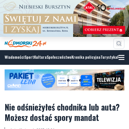
Wiadomości
Sport
Kultura
Społeczeństwo
Kronika policyjna
Turystyka
Fotoga
Nie odśnieżyłeś chodnika lub auta?
Możesz dostać spory mandat