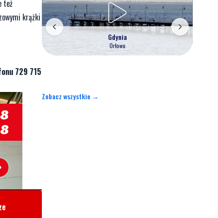
e też
zowymi krążki
Gdynia
Orłowo
fonu 729 715
Zobacz wszystkie →
ze