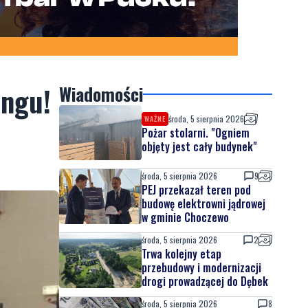
ingu!
Wiadomości
środa, 5 sierpnia 2026
WAŻNE
Pożar stolarni. "Ogniem
objęty jest cały budynek"
środa, 5 sierpnia 2026
9
PEJ przekazał teren pod
budowę elektrowni jądrowej
w gminie Choczewo
środa, 5 sierpnia 2026
2
Trwa kolejny etap
przebudowy i modernizacji
drogi prowadzącej do Dębek
środa, 5 sierpnia 2026
8