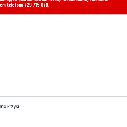
rem telefonu
729 715 670
.
lne krzyki