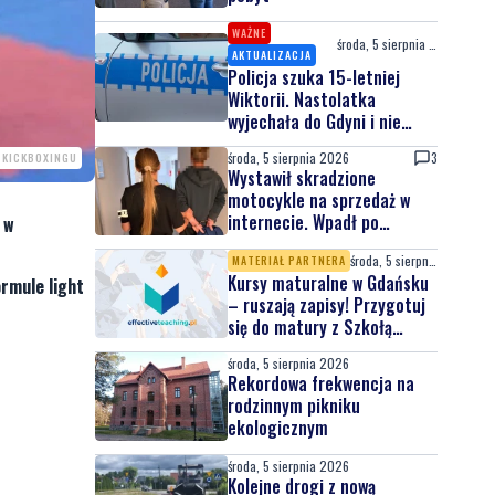
WAŻNE
środa, 5 sierpnia 2026
AKTUALIZACJA
Policja szuka 15-letniej
Wiktorii. Nastolatka
wyjechała do Gdyni i nie
wróciła
środa, 5 sierpnia 2026
3
K KICKBOXINGU
Wystawił skradzione
motocykle na sprzedaż w
internecie. Wpadł po
 w
zgłoszeniu właściciela
środa, 5 sierpnia 2026
MATERIAŁ PARTNERA
Kursy maturalne w Gdańsku
rmule light
– ruszają zapisy! Przygotuj
się do matury z Szkołą
Effective Teaching!
środa, 5 sierpnia 2026
Rekordowa frekwencja na
rodzinnym pikniku
ekologicznym
środa, 5 sierpnia 2026
Kolejne drogi z nową