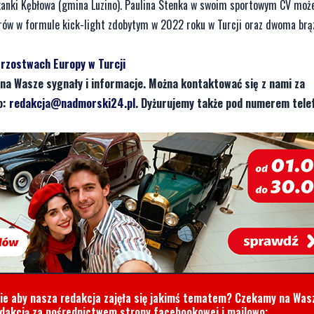
kanki Kębłowa (gmina Luzino). Paulina Stenka w swoim sportowym CV moż
rów w formule kick-light zdobytym w 2022 roku w Turcji oraz dwoma brą
trzostwach Europy w Turcji
na Wasze sygnały i informacje. Można kontaktować się z nami za
o:
redakcja@nadmorski24.pl
. Dyżurujemy także pod numerem tele
cie aby nasza redakcja zajęła się jakimś tematem? Czekamy na Was
edakcją za pośrednictwem strony facebookowej i mailowo: