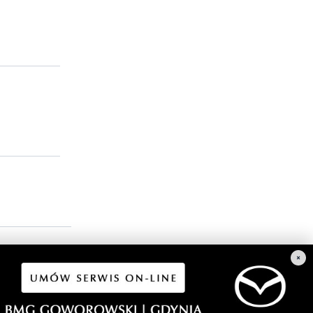
albo mąż
×