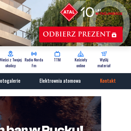
Wieści z Twojej
Radio Norda
TTM
Kościoły
Wyślij
okolicy
Fm
online
materiał
otogalerie
Elektrownia atomowa
Kontakt