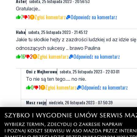
Aster
sobota, 25 listopada 2023 - 20:56:53
Gratulacje..
7
1
Zgłoś komentarz
Odpowiedz na komentarz
Haha
sobota, 25 listopada 2023 - 21:45:12
Jakie tu słodkie hejty z zazdrości ludzkiej xd az idzie 
odnoszących sukcesy .. brawo Paulina
16
2
Zgłoś komentarz
Odpowiedz na komentarz
Oni z Wejherowa
sobota, 25 listopada 2023 - 22:03:01
To nie są ten tego.... no nie.
0
1
Zgłoś komentarz
Odpowiedz na komentarz
Masz rację
niedziela, 26 listopada 2023 - 07:50:39
Dziewczyna ciężko na to pracowała z całym zespoł
kradnie sąsiadom kosiarki w Gowinie.
9
2
Zgłoś komentarz
Odpowiedz na komentarz