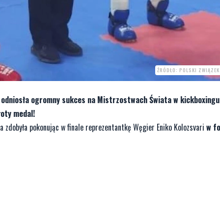
ŹRÓDŁO: POLSKI ZWIĄZE
o odniosła ogromny sukces na Mistrzostwach Świata w kickboxingu
łoty medal!
ta zdobyła pokonując w finale reprezentantkę Węgier Eniko Kolozsvari
w fo