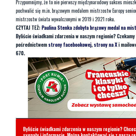
Przypomnijmy, że to nie pierwszy międzynarodowy sukces miesz
pochwalić się m.in. brązowym medalem mistrzostw Europy senio
mistrzostw świata wywalczonymi w 2019 i 2021 roku.
CZYTAJ TEŻ:
Paulina Stenka zdobyła brązowy medal na mis
Byliście świadkami zdarzenia w naszym regionie? Czekamy 
pośrednictwem
strony facebookowej
,
strony na X
i mailow
670.
Byliście świadkami zdarzenia w naszym regionie? Chce
sygnały i informacje. Można kontaktować się z naszą r