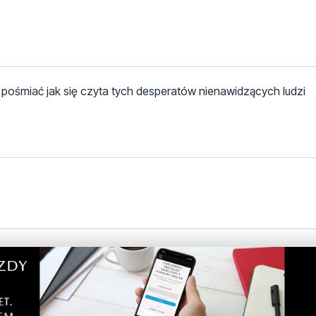
się pośmiać jak się czyta tych desperatów nienawidzących ludzi
em a komuś żal dupę ściska pewnie nic im w życiu nie wyszło 