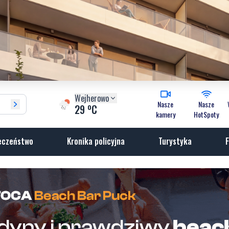
Wejherowo
Nasze
Nasze
o
29
C
kamery
HotSpoty
eczeństwo
Kronika policyjna
Turystyka
F