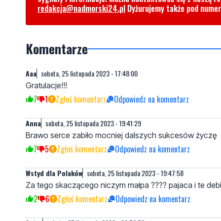
redakcja@nadmorski24.pl
Dyżurujemy także pod nume
Komentarze
Aaa
sobota, 25 listopada 2023 - 17:48:00
Gratulacje!!!
7
1
Zgłoś komentarz
Odpowiedz na komentarz
Anna
sobota, 25 listopada 2023 - 19:41:29
Brawo serce zabiło mocniej dalszych sukcesów życzę
7
5
Zgłoś komentarz
Odpowiedz na komentarz
Wstyd dla Polaków
sobota, 25 listopada 2023 - 19:47:58
Za tego skaczącego niczym małpa ???? pajaca i te debi
2
6
Zgłoś komentarz
Odpowiedz na komentarz