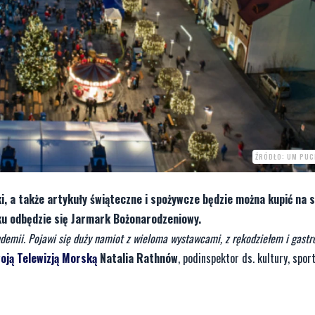
ŹRÓDŁO: UM PUC
i, a także artykuły świąteczne i spożywcze będzie można kupić na 
u odbędzie się Jarmark Bożonarodzeniowy.
demii. Pojawi się duży namiot z wieloma wystawcami, z rękodziełem i gastr
oją Telewizją Morską
Natalia Rathnów
, podinspektor ds. kultury, sport