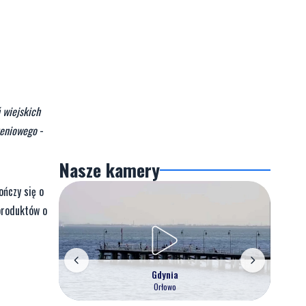
 wiejskich
zeniowego
-
Nasze kamery
ończy się o
produktów o
Gdynia
Orłowo