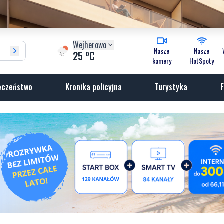
Wejherowo
Nasze
Nasze
o
25
C
kamery
HotSpoty
eczeństwo
Kronika policyjna
Turystyka
F