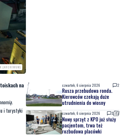
K (ARCHIWUM)
stoiskach na
czwartek, 6 sierpnia 2026
2
Rusza przebudowa ronda.
Kierowców czekają duże
onomią.
utrudnienia do wiosny
u i turystyki
czwartek, 6 sierpnia 2026
3
Nowy sprzęt z KPO już służy
pacjentom, trwa też
rozbudowa placówki