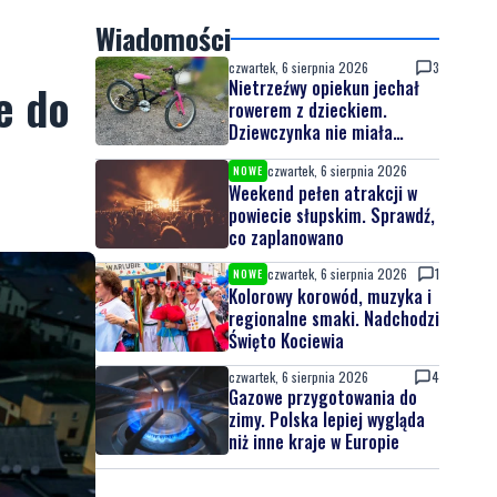
Wiadomości
czwartek, 6 sierpnia 2026
3
e do
Nietrzeźwy opiekun jechał
rowerem z dzieckiem.
Dziewczynka nie miała
kasku
czwartek, 6 sierpnia 2026
NOWE
Weekend pełen atrakcji w
powiecie słupskim. Sprawdź,
co zaplanowano
czwartek, 6 sierpnia 2026
1
NOWE
Kolorowy korowód, muzyka i
regionalne smaki. Nadchodzi
Święto Kociewia
czwartek, 6 sierpnia 2026
4
Gazowe przygotowania do
zimy. Polska lepiej wygląda
niż inne kraje w Europie