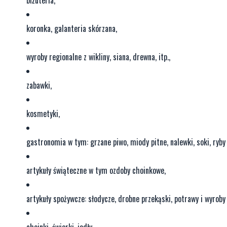
koronka, galanteria skórzana,
wyroby regionalne z wikliny, siana, drewna, itp.,
zabawki,
kosmetyki,
gastronomia w tym: grzane piwo, miody pitne, nalewki, soki, ryby i
artykuły świąteczne w tym ozdoby choinkowe,
artykuły spożywcze: słodycze, drobne przekąski, potrawy i wyroby re
choinki, świerki, jodły,