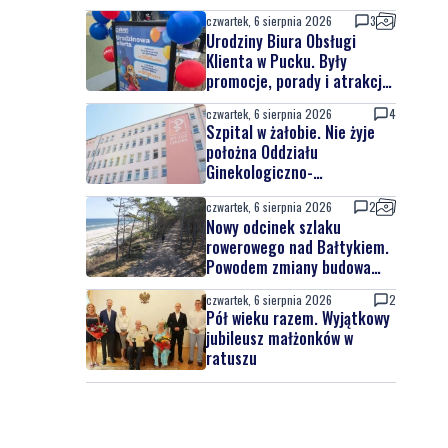
czwartek, 6 sierpnia 2026
3
Urodziny Biura Obsługi
Klienta w Pucku. Były
promocje, porady i atrakcje
dla najmłodszych
czwartek, 6 sierpnia 2026
4
Szpital w żałobie. Nie żyje
położna Oddziału
Ginekologiczno-
Położniczego
czwartek, 6 sierpnia 2026
2
Nowy odcinek szlaku
rowerowego nad Bałtykiem.
Powodem zmiany budowa
elektrowni jądrowej
czwartek, 6 sierpnia 2026
2
Pół wieku razem. Wyjątkowy
jubileusz małżonków w
ratuszu