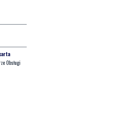
karta
rze Obsługi