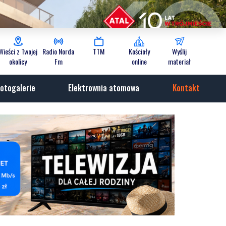
Wieści z Twojej
Radio Norda
TTM
Kościoły
Wyślij
okolicy
Fm
online
materiał
otogalerie
Elektrownia atomowa
Kontakt