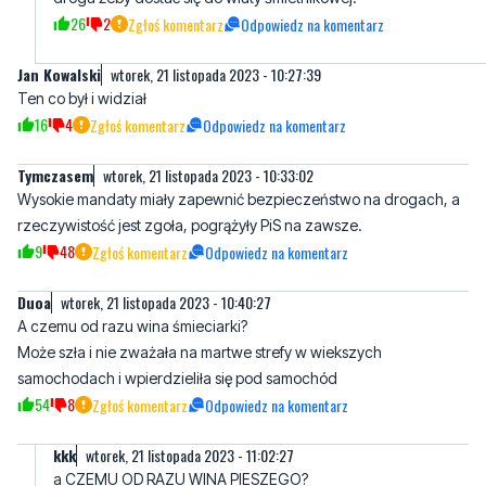
Ten co był i widział
16
4
Zgłoś komentarz
Odpowiedz na komentarz
Tymczasem
wtorek, 21 listopada 2023 - 10:33:02
Wysokie mandaty miały zapewnić bezpieczeństwo na drogach, a
rzeczywistość jest zgoła, pogrążyły PiS na zawsze.
9
48
Zgłoś komentarz
Odpowiedz na komentarz
Duoa
wtorek, 21 listopada 2023 - 10:40:27
A czemu od razu wina śmieciarki?
Może szła i nie zważała na martwe strefy w wiekszych
samochodach i wpierdzieliła się pod samochód
54
8
Zgłoś komentarz
Odpowiedz na komentarz
kkk
wtorek, 21 listopada 2023 - 11:02:27
a CZEMU OD RAZU WINA PIESZEGO?
6
31
Zgłoś komentarz
Odpowiedz na komentarz
12
wtorek, 21 listopada 2023 - 13:07:18