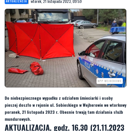
KPP WEJHEROWO
Do niebezpiecznego wypadku z udziałem śmieciarki i osoby
pieszej doszło w rejonie ul. Sobieskiego w Wejherowie we wtorkowy
poranek, 21 listopada 2023 r. Obecnie trwają tam działania służb
mundurowych.
AKTUALIZACJA. godz. 16.30 (21.11.2023
r.)
Jak informuje rzeczniczka wejherowskiej policji, niestety
kobieta zmarła w
szpitalu
.