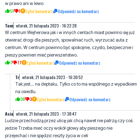
Tom
wtorek, 21 listopada 2023 - 16:22:28
W centrum Wejherowa jak i w innych centach miast powinno się już
otwierać drogi dla pieszych, spowalniać ruch, wyrzucać auta z
centrum. W centrum powinno być spokojnie, czysto, bezpiecznie i
pieszy powinien mieć pierwszeństwo.
7
77
Zgłoś komentarz
Odpowiedz na komentarz
Tr
wtorek, 21 listopada 2023 - 16:30:52
Tak jest... na deptaku. Tylko co to ma wspólnego z wypadkiem
na osiedlu.
36
3
Zgłoś komentarz
Odpowiedz na komentarz
Asia
wtorek, 21 listopada 2023 - 17:38:47
Ludzie przechodzą przez ulicę jak chcą nawet nie patrzą czy coś
jedzie Trzeba mieć oczy wokół głowy aby pieszego nie
przejechać i nie spędzić reszty życia w celi
40
2
Zgłoś komentarz
Odpowiedz na komentarz
111
wtorek, 21 listopada 2023 - 17:40:52