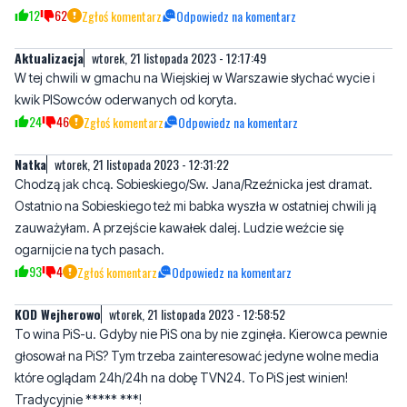
W tej chwili w gmachu na Wiejskiej w Warszawie słychać wycie i
kwik PISowców oderwanych od koryta.
24
46
Zgłoś komentarz
Odpowiedz na komentarz
Natka
wtorek, 21 listopada 2023 - 12:31:22
Chodzą jak chcą. Sobieskiego/Sw. Jana/Rzeźnicka jest dramat.
Ostatnio na Sobieskiego też mi babka wyszła w ostatniej chwili ją
zauważyłam. A przejście kawałek dalej. Ludzie weźcie się
ogarnijcie na tych pasach.
93
4
Zgłoś komentarz
Odpowiedz na komentarz
KOD Wejherowo
wtorek, 21 listopada 2023 - 12:58:52
To wina PiS-u. Gdyby nie PiS ona by nie zginęła. Kierowca pewnie
głosował na PiS? Tym trzeba zainteresować jedyne wolne media
które oglądam 24h/24h na dobę TVN24. To PiS jest winien!
Tradycyjnie ***** ***!
6
71
Zgłoś komentarz
Odpowiedz na komentarz
Piotr
wtorek, 21 listopada 2023 - 13:09:05