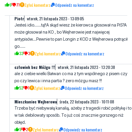
Jesteś idio......tą!!A skąd wiesz że kierowca głosował na PiS?A
może głosował na KO , bo Wejherowie jest najwięcej
antypisów...Pewnie to pan Longin z KOD z Wejherowa potrącił
go.....
33
3
Zgłoś komentarz
Odpowiedz na komentarz
człowiek bez Móżgu !!!
wtorek, 21 listopada 2023 - 13:20:38
ale z ciebie wielki Bałwan co ma z tym wspólnego z pisem czy
po czy lewica i inna partia ? zero mózgu masz !!!
52
1
Zgłoś komentarz
Odpowiedz na komentarz
Mieszkaniec Wejherowa
środa, 22 listopada 2023 - 10:11:08
Trzeba być niebywałą kanalią, ażeby z tragedii robić politykę i to
w tak debilowaty sposób. To już coś znacznie gorszego niż
obłęd.
9
2
Zgłoś komentarz
Odpowiedz na komentarz
Kowl
wtorek, 21 listopada 2023 - 13:37:02
Pieszym też przydałby się mandaty i to nie za niskie