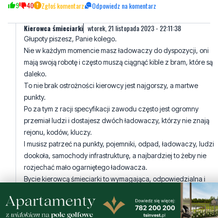
Głupoty piszesz, Panie kolego.
Nie w każdym momencie masz ładowaczy do dyspozycji, oni
mają swoją robotę i często muszą ciągnąć kible z bram, które są
daleko.
To nie brak ostrożności kierowcy jest najgorszy, a martwe
punkty.
Po za tym z racji specyfikacji zawodu często jest ogromny
przemiał ludzi i dostajesz dwóch ładowaczy, którzy nie znają
rejonu, kodów, kluczy.
I musisz patrzeć na punkty, pojemniki, odpad, ładowaczy, ludzi
dookoła, samochody infrastrukturę, a najbardziej to żeby nie
rozjechać mało ogarniętego ładowacza.
Bycie kierowcą śmieciarki to wymagająca, odpowiedzialna i
często niewdzięczna praca i te pieniądze wcale tego nie
rekompensują.
44
7
Zgłoś komentarz
Odpowiedz na komentarz
Krzysiek
środa, 22 listopada 2023 - 05:01:21
Widać że 3/4 osób nie ma zielonego pojęcia o jeździe dużym