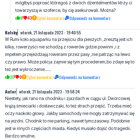
Kolsky
wtorek, 21 listopada 2023 - 19:40:55
W Rumi koło aquaparku na przejściu dla pieszych ,zresztą jest ich
kilka, rowerzyści nie schodzą z rowerów gdzie powinni ,i z
impetem przejeżdżają rowerami przez pasy ,nie patrząc na lewo
czy prawo. Może policja zajmie się tym procederem,bo zdaje się to
też jest wykroczenie.....
30
0
Zgłoś komentarz
Odpowiedz na komentarz
Autor
wtorek, 21 listopada 2023 - 19:58:24
Niestety, jak rano na chodniku i zjazdach w ciągu ul. Dworcowej
krążą śmieciarki i dostawczaki, to też strach przejść. Trzeba mieć
oczy naokoło głowy. Jakby samochody nie mogły zatrzymywać się
na jezdni. Chodnik to nie parking, nawet tymczasowy. Podobnie
jest w innych częściach miasta. Kiedyś musiało dojść do tragedii.
Bardzo smutne.
9
40
Zgłoś komentarz
Odpowiedz na komentarz
Kierowca śmieciarki
wtorek, 21 listopada 2023 - 22:11:38