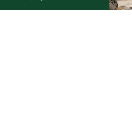
pojazdem.Wsiadz popatrz to zobaczysz co widzi kierowca.
ktoś cofa i słychać dzwiek ostrzegawczy to po co jeszcze się
pchasz jako pieszy z tyłu ..co zdarzysz ???a jak kierowca
kamery nie będzie miał to odrazu wina kierowcy .???
Wypowiadacie się na temat manewrów ciężarówek
,dostawczaków a jedynie l czym macie pojęcie to mały
samochód ...a przepraszam jak już jest SUV to zaczyna się
kombinowanie jak tu zaparkować taki potężny samochód
24
6
Zgłoś komentarz
Odpowiedz na komentarz
środa, 22 listopada 2023 - 08:19:23
Włączajac się do ruchu kierowca ma obowiązek zachowa
szczególną ostrożność. Jak nie widzi, nie jedzie - tak sam
pieszy dla własnego bezpieczeństwa powinien uważać. Tu
miejsce żeby rozstrzygać co się stało i dlaczego - zajmuje s
tym Policja. Zdarzyła się tragedia i tyle.
9
14
Zgłoś komentarz
Odpowiedz na komentarz
Nie xestaj się trolu
środa, 22 listopada 2023 - 09:17:46