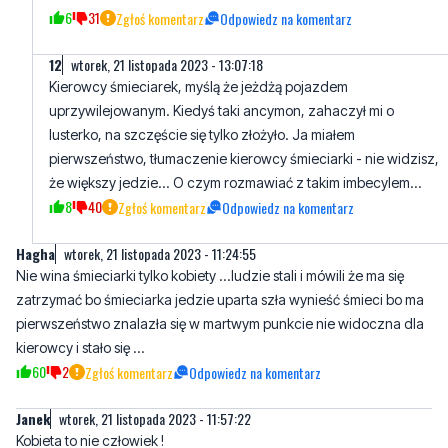
Kierowcy śmieciarek, myślą że jeżdżą pojazdem
uprzywilejowanym. Kiedyś taki ancymon, zahaczył mi o
lusterko, na szczęście się tylko złożyło. Ja miałem
pierwszeństwo, tłumaczenie kierowcy śmieciarki - nie widzisz,
że większy jedzie... O czym rozmawiać z takim imbecylem...
8
40
Zgłoś komentarz
Odpowiedz na komentarz
Hagha
wtorek, 21 listopada 2023 - 11:24:55
Nie wina śmieciarki tylko kobiety ...ludzie stali i mówili że ma się
zatrzymać bo śmieciarka jedzie uparta szła wynieść śmieci bo ma
pierwszeństwo znalazła się w martwym punkcie nie widoczna dla
kierowcy i stało się ...
60
2
Zgłoś komentarz
Odpowiedz na komentarz
Janek
wtorek, 21 listopada 2023 - 11:57:22
Kobieta to nie człowiek !
12
62
Zgłoś komentarz
Odpowiedz na komentarz
Aktualizacja
wtorek, 21 listopada 2023 - 12:17:49