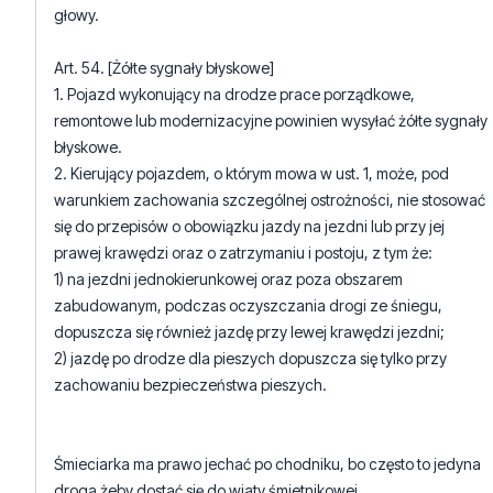
1. Pojazd wykonujący na drodze prace porządkowe,
remontowe lub modernizacyjne powinien wysyłać żółte sygnały
błyskowe.
2. Kierujący pojazdem, o którym mowa w ust. 1, może, pod
warunkiem zachowania szczególnej ostrożności, nie stosować
się do przepisów o obowiązku jazdy na jezdni lub przy jej
prawej krawędzi oraz o zatrzymaniu i postoju, z tym że:
1) na jezdni jednokierunkowej oraz poza obszarem
zabudowanym, podczas oczyszczania drogi ze śniegu,
dopuszcza się również jazdę przy lewej krawędzi jezdni;
2) jazdę po drodze dla pieszych dopuszcza się tylko przy
zachowaniu bezpieczeństwa pieszych.
Śmieciarka ma prawo jechać po chodniku, bo często to jedyna
droga żeby dostać się do wiaty śmietnikowej.
26
2
Zgłoś komentarz
Odpowiedz na komentarz
Jan Kowalski
wtorek, 21 listopada 2023 - 10:27:39