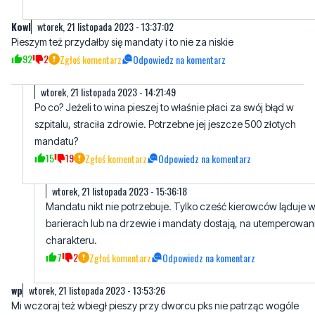
92
2
Zgłoś komentarz
Odpowiedz na komentarz
wtorek, 21 listopada 2023 - 14:21:49
Po co? Jeżeli to wina pieszej to właśnie płaci za swój błąd w
szpitalu, straciła zdrowie. Potrzebne jej jeszcze 500 złotych
mandatu?
15
19
Zgłoś komentarz
Odpowiedz na komentarz
wtorek, 21 listopada 2023 - 15:36:18
Mandatu nikt nie potrzebuje. Tylko cześć kierowców ląduje 
barierach lub na drzewie i mandaty dostają, na utemperowan
charakteru.
7
2
Zgłoś komentarz
Odpowiedz na komentarz
wp
wtorek, 21 listopada 2023 - 13:53:26
Mi wczoraj też wbiegł pieszy przy dworcu pks nie patrząc wogóle
w prawo ani w lewo
51
1
Zgłoś komentarz
Odpowiedz na komentarz