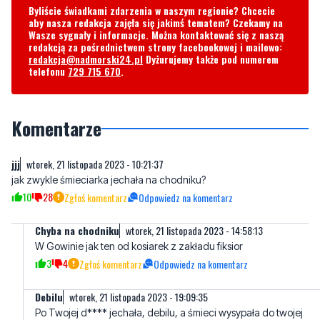
redakcja@nadmorski24.pl
Dyżurujemy także pod numerem
telefonu
729 715 670
.
Komentarze
jjj
wtorek, 21 listopada 2023 - 10:21:37
jak zwykle śmieciarka jechała na chodniku?
10
28
Zgłoś komentarz
Odpowiedz na komentarz
Chyba na chodniku
wtorek, 21 listopada 2023 - 14:58:13
W Gowinie jak ten od kosiarek z zakładu fiksior
3
4
Zgłoś komentarz
Odpowiedz na komentarz
Debilu
wtorek, 21 listopada 2023 - 19:09:35
Po Twojej d**** jechała, debilu, a śmieci wysypała do twojej
głowy.
Art. 54. [Żółte sygnały błyskowe]