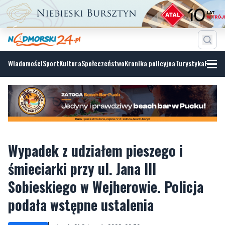
Wiadomości
Sport
Kultura
Społeczeństwo
Kronika policyjna
Turystyka
Fotoga
Wypadek z udziałem pieszego i
śmieciarki przy ul. Jana III
Sobieskiego w Wejherowie. Policja
podała wstępne ustalenia
wtorek, 21 listopada 2023, 09:59
AKTUALIZACJA