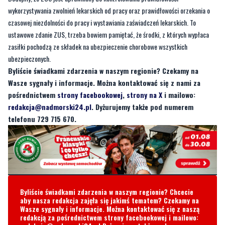
wykorzystywania zwolnień lekarskich od pracy oraz prawidłowości orzekania o
czasowej niezdolności do pracy i wystawiania zaświadczeń lekarskich. To
ustawowe zdanie ZUS, trzeba bowiem pamiętać, że środki, z których wypłaca
zasiłki pochodzą ze składek na ubezpieczenie chorobowe wszystkich
ubezpieczonych.
Byliście świadkami zdarzenia w naszym regionie? Czekamy na
Wasze sygnały i informacje. Można kontaktować się z nami za
pośrednictwem
strony facebookowej
,
strony na X
i mailowo:
redakcja@nadmorski24.pl
. Dyżurujemy także pod numerem
telefonu 729 715 670.
Byliście świadkami zdarzenia w naszym regionie? Chcecie
aby nasza redakcja zajęła się jakimś tematem? Czekamy na
Wasze sygnały i informacje. Można kontaktować się z naszą
redakcją za pośrednictwem strony facebookowej i mailowo: