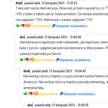
AIek
poniedziałek, 13 listopada 2023 - 11:01:53
Taka jest nasza demokracja. Również przykro się patrzy co 
i PiS zrobiło z takimi jak ty i tobie podobni. Do twojej wiadomoś
nie oglądam TVN. Natomiast czasem oglądam TVP.
3
3
Zgłoś komentarz
Odpowiedz na komentarz
abc
poniedziałek, 13 listopada 2023 - 15:46:08
demokracje to będziesz miał niebawem, jak będziesz nie
buty czyścił i oglądał parade bundezwery w Warszawie. 
zawsze mądrzeje po fakcie
3
3
Zgłoś komentarz
Odpowiedz na komentarz
AIek
poniedziałek, 13 listopada 2023 - 16:06:45
Nie widzę różnicy między czyszczeniem butów Niemco
Ameryce. Nie widzę różnicy między paradą niemiecką, a
amerykańską.
2
2
Zgłoś komentarz
Odpowiedz na komentarz
abc
poniedziałek, 13 listopada 2023 - 16:09:18