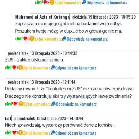
2
2
Zgłoś komentarz
Odpowiedz na komentarz
Muhamed al Aziz el Kutanga
niedziela, 19 listopada 2023 - 18:35:29
zapraszam do mojego gabinet na badanie twoja odbyt.
Poszukam twoja mózg w dup...e bo w głowa go nie ma.
0
0
Zgłoś komentarz
Odpowiedz na komentarz
poniedziałek, 13 listopada 2023 - 10:44:33
ZUS - zakład utylizacji szmalu.
1
1
Zgłoś komentarz
Odpowiedz na komentarz
poniedziałek, 13 listopada 2023 - 12:11:14
Dodajmy również, że "kontrolerom ZUS" nie trzeba otwierać drzwi.
Dlaczego nie kontrolują lekarzy wystawiających lewe zwolnienia?
4
1
Zgłoś komentarz
Odpowiedz na komentarz
Lot
poniedziałek, 13 listopada 2023 - 14:10:44
Niech sprawdzają, wystarczy porównać dane z lotniska .
1
1
Zgłoś komentarz
Odpowiedz na komentarz