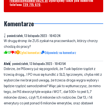
redakcja@nadmorski24.pl
Dyżurujemy także pod numerem
telefonu
729 715 670
.
Komentarze
.
poniedziałek, 13 listopada 2023 - 10:43:24
W drugą stronę: ile ZUS zyskał na pracownikach, którzy chorzy
chodzą do pracy?
10
0
Zgłoś komentarz
Odpowiedz na komentarz
AIek
poniedziałek, 13 listopada 2023 - 10:43:54
Dobrze, że PISowcy już się pogodzili, że Tusk będzie rządził z
trzecią drogą,. I PO musi się kundlić z SLD, tęczowymi, chyba nikt z
wyborców nie brał pod uwagę, że trzecia droga wygra wybory i
będzie rządzić samodzielnie? Więc jak to wytłumaczysz, że mimo
tego, że PiS stworzył tyle wojska i WOT, dał 500+ to jest 5,7
milionów dzieci, czyli 11,4 milionów ich rodziców. Dał 13, i 14
emerytury co jest ponad 6 milionów emerytów, oraz obstawił