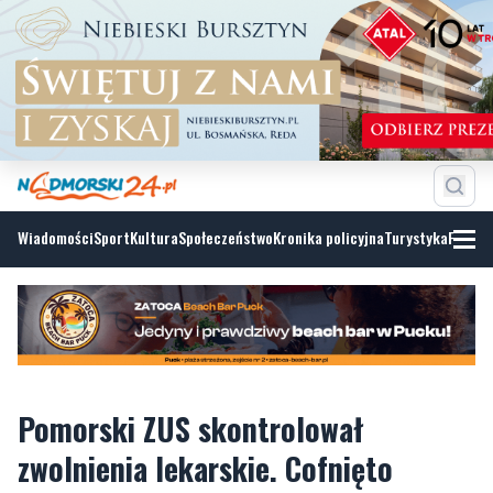
Wiadomości
Sport
Kultura
Społeczeństwo
Kronika policyjna
Turystyka
Fotoga
Pomorski ZUS skontrolował
zwolnienia lekarskie. Cofnięto