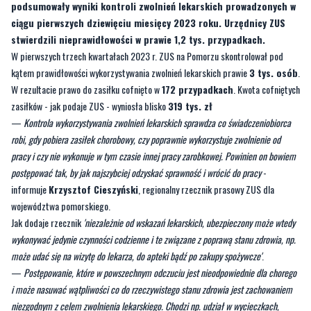
podsumowały wyniki kontroli zwolnień lekarskich prowadzonych w
ciągu pierwszych dziewięciu miesięcy 2023 roku. Urzędnicy ZUS
stwierdzili nieprawidłowości w prawie 1,2 tys. przypadkach.
W pierwszych trzech kwartałach 2023 r. ZUS na Pomorzu skontrolował pod
kątem prawidłowości wykorzystywania zwolnień lekarskich prawie
3 tys. osób
.
W rezultacie prawo do zasiłku cofnięto w
172 przypadkach
. Kwota cofniętych
zasiłków - jak podaje ZUS - wyniosła blisko
319 tys. zł
—
Kontrola wykorzystywania zwolnień lekarskich sprawdza co świadczeniobiorca
robi, gdy pobiera zasiłek chorobowy, czy poprawnie wykorzystuje zwolnienie od
pracy i czy nie wykonuje w tym czasie innej pracy zarobkowej. Powinien on bowiem
postępować tak, by jak najszybciej odzyskać sprawność i wrócić do pracy
-
informuje
Krzysztof Cieszyński
, regionalny rzecznik prasowy ZUS dla
województwa pomorskiego.
Jak dodaje rzecznik
'niezależnie od wskazań lekarskich, ubezpieczony może wtedy
wykonywać jedynie czynności codzienne i te związane z poprawą stanu zdrowia, np.
może udać się na wizytę do lekarza, do apteki bądź po zakupy spożywcze'
.
—
Postępowanie, które w powszechnym odczuciu jest nieodpowiednie dla chorego
i może nasuwać wątpliwości co do rzeczywistego stanu zdrowia jest zachowaniem
niezgodnym z celem zwolnienia lekarskiego. Chodzi np. udział w wycieczkach,