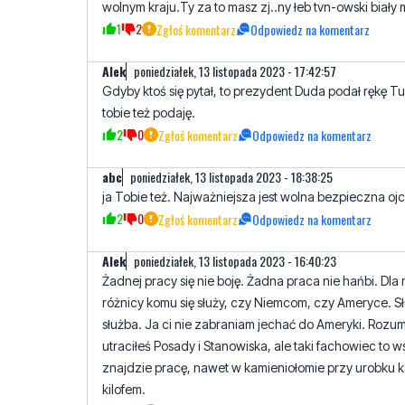
wolnym kraju.Ty za to masz zj..ny łeb tvn-owski biały
1
2
Zgłoś komentarz
Odpowiedz na komentarz
AIek
poniedziałek, 13 listopada 2023 - 17:42:57
Gdyby ktoś się pytał, to prezydent Duda podał rękę T
tobie też podaję.
2
0
Zgłoś komentarz
Odpowiedz na komentarz
abc
poniedziałek, 13 listopada 2023 - 18:38:25
ja Tobie też. Najważniejsza jest wolna bezpieczna o
2
0
Zgłoś komentarz
Odpowiedz na komentarz
AIek
poniedziałek, 13 listopada 2023 - 16:40:23
Żadnej pracy się nie boję. Żadna praca nie hańbi. Dla
różnicy komu się służy, czy Niemcom, czy Ameryce. Sł
służba. Ja ci nie zabraniam jechać do Ameryki. Rozu
utraciłeś Posady i Stanowiska, ale taki fachowiec to 
znajdzie pracę, nawet w kamieniołomie przy urobku 
kilofem.