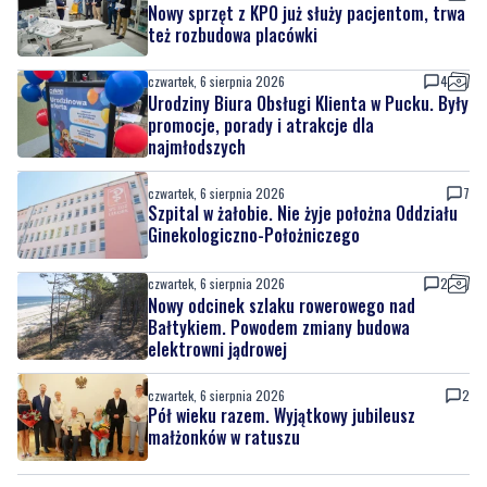
Nowy sprzęt z KPO już służy pacjentom, trwa
też rozbudowa placówki
czwartek, 6 sierpnia 2026
4
Urodziny Biura Obsługi Klienta w Pucku. Były
promocje, porady i atrakcje dla
najmłodszych
czwartek, 6 sierpnia 2026
7
Szpital w żałobie. Nie żyje położna Oddziału
Ginekologiczno-Położniczego
czwartek, 6 sierpnia 2026
2
Nowy odcinek szlaku rowerowego nad
Bałtykiem. Powodem zmiany budowa
elektrowni jądrowej
czwartek, 6 sierpnia 2026
2
Pół wieku razem. Wyjątkowy jubileusz
małżonków w ratuszu