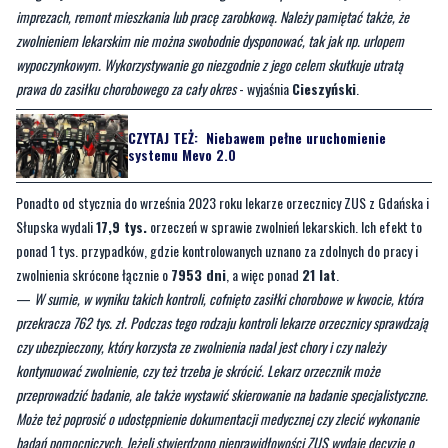
imprezach, remont mieszkania lub pracę zarobkową. Należy pamiętać także, że
zwolnieniem lekarskim nie można swobodnie dysponować, tak jak np. urlopem
wypoczynkowym. Wykorzystywanie go niezgodnie z jego celem skutkuje utratą
prawa do zasiłku chorobowego za cały okres
- wyjaśnia
Cieszyński
.
CZYTAJ TEŻ:
Niebawem pełne uruchomienie
systemu Mevo 2.0
Ponadto od stycznia do września 2023 roku lekarze orzecznicy ZUS z Gdańska i
Słupska wydali
17,9 tys.
orzeczeń w sprawie zwolnień lekarskich. Ich efekt to
ponad 1 tys. przypadków, gdzie kontrolowanych uznano za zdolnych do pracy i
zwolnienia skrócone łącznie o
7953 dni
, a więc ponad
21 lat
.
—
W sumie, w wyniku takich kontroli, cofnięto zasiłki chorobowe w kwocie, która
przekracza 762 tys. zł. Podczas tego rodzaju kontroli lekarze orzecznicy sprawdzają
czy ubezpieczony, który korzysta ze zwolnienia nadal jest chory i czy należy
kontynuować zwolnienie, czy też trzeba je skrócić. Lekarz orzecznik może
przeprowadzić badanie, ale także wystawić skierowanie na badanie specjalistyczne.
Może też poprosić o udostępnienie dokumentacji medycznej czy zlecić wykonanie
badań pomocniczych. Jeżeli stwierdzono nieprawidłowości ZUS wydaje decyzję o