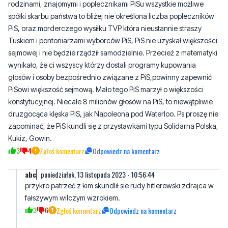
rodzinami, znajomymi i poplecznikami PiSu wszystkie możliwe
spółki skarbu państwa to bliżej nie określona liczba popleczników
PiS, oraz morderczego wysiłku TVP która nieustannie straszy
Tuskiem i pontoniarzami wyborców PiS, PiS nie uzyskał większości
sejmowej i nie będzie rządził samodzielnie. Przecież z matematyki
wynikało, że ci wszyscy którzy dostali programy kupowania
głosów i osoby bezpośrednio związane z PiS,powinny zapewnić
PiSowi większość sejmową. Mało tego PiS marzył o większości
konstytucyjnej. Niecałe 8 milionów głosów na PiS, to niewątpliwie
druzgocąca klęska PiS, jak Napoleona pod Waterloo. Ps proszę nie
zapominać, że PiS kundli się z przystawkami typu Solidarna Polska,
Kukiz, Gowin.
3
4
Zgłoś komentarz
Odpowiedz na komentarz
abc
poniedziałek, 13 listopada 2023 - 10:56:44
przykro patrzeć z kim skundlił sie rudy hitlerowski zdrajca w
fałszywym wilczym wzrokiem.
3
6
Zgłoś komentarz
Odpowiedz na komentarz