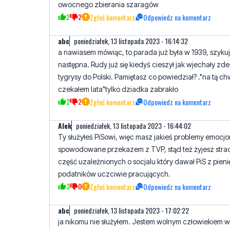
owocnego zbierania szaragów
2
2
Zgłoś komentarz
Odpowiedz na komentarz
abc
poniedziałek, 13 listopada 2023 - 16:14:32
a nawiasem mówiąc, to parada już była w 1939, szykuj
następna. Rudy już się kiedyś cieszył jak wjechały z
tygrysy do Polski. Pamiętasz co powiedział? ."na tą ch
czekałem lata"tylko dziadka zabrakło
2
2
Zgłoś komentarz
Odpowiedz na komentarz
AIek
poniedziałek, 13 listopada 2023 - 16:44:02
Ty służyłeś PiSowi, więc masz jakieś problemy emocj
spowodowane przekazem z TVP, stąd też żyjesz stra
część uzależnionych o socjalu który dawał PiS z pien
podatników uczciwie pracujących.
3
0
Zgłoś komentarz
Odpowiedz na komentarz
abc
poniedziałek, 13 listopada 2023 - 17:02:22
ja nikomu nie służyłem. Jestem wolnym człowiekiem w