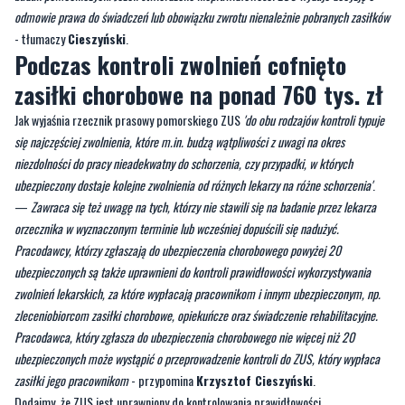
odmowie prawa do świadczeń lub obowiązku zwrotu nienależnie pobranych zasiłków
- tłumaczy
Cieszyński
.
Podczas kontroli zwolnień cofnięto
zasiłki chorobowe na ponad 760 tys. zł
Jak wyjaśnia rzecznik prasowy pomorskiego ZUS
'do obu rodzajów kontroli typuje
się najczęściej zwolnienia, które m.in. budzą wątpliwości z uwagi na okres
niezdolności do pracy nieadekwatny do schorzenia, czy przypadki, w których
ubezpieczony dostaje kolejne zwolnienia od różnych lekarzy na różne schorzenia'
.
—
Zawraca się też uwagę na tych, którzy nie stawili się na badanie przez lekarza
orzecznika w wyznaczonym terminie lub wcześniej dopuścili się nadużyć.
Pracodawcy, którzy zgłaszają do ubezpieczenia chorobowego powyżej 20
ubezpieczonych są także uprawnieni do kontroli prawidłowości wykorzystywania
zwolnień lekarskich, za które wypłacają pracownikom i innym ubezpieczonym, np.
zleceniobiorcom zasiłki chorobowe, opiekuńcze oraz świadczenie rehabilitacyjne.
Pracodawca, który zgłasza do ubezpieczenia chorobowego nie więcej niż 20
ubezpieczonych może wystąpić o przeprowadzenie kontroli do ZUS, który wypłaca
zasiłki jego pracownikom
- przypomina
Krzysztof Cieszyński
.
Dodajmy, że ZUS jest uprawniony do kontrolowania prawidłowości