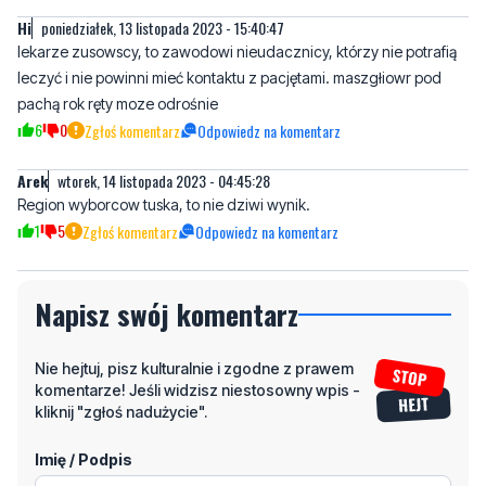
Hi
poniedziałek, 13 listopada 2023 - 15:40:47
lekarze zusowscy, to zawodowi nieudacznicy, którzy nie potrafią
leczyć i nie powinni mieć kontaktu z pacjętami. maszgłiowr pod
pachą rok ręty moze odrośnie
6
0
Zgłoś komentarz
Odpowiedz na komentarz
Arek
wtorek, 14 listopada 2023 - 04:45:28
Region wyborcow tuska, to nie dziwi wynik.
1
5
Zgłoś komentarz
Odpowiedz na komentarz
Napisz swój komentarz
Nie hejtuj, pisz kulturalnie i zgodne z prawem
komentarze! Jeśli widzisz niestosowny wpis -
kliknij "zgłoś nadużycie".
Imię / Podpis