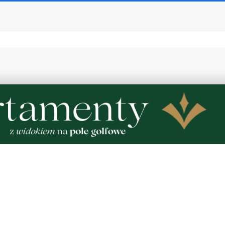
pełen atrakcji w powiecie
Kolorowy korowód, muzyk
. Sprawdź, co zaplanowano
regionalne smaki. Nadcho