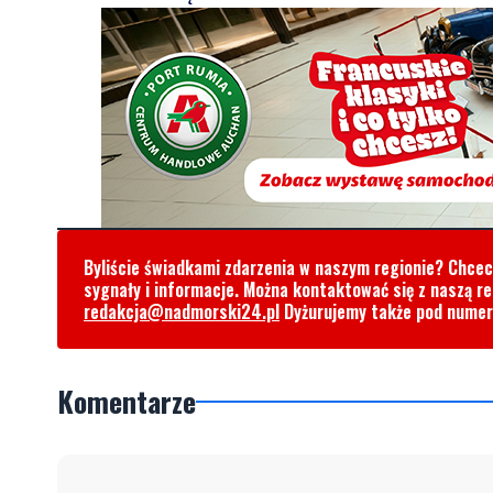
Byliście świadkami zdarzenia w naszym regionie? Chce
sygnały i informacje. Można kontaktować się z naszą r
redakcja@nadmorski24.pl
Dyżurujemy także pod nume
Komentarze