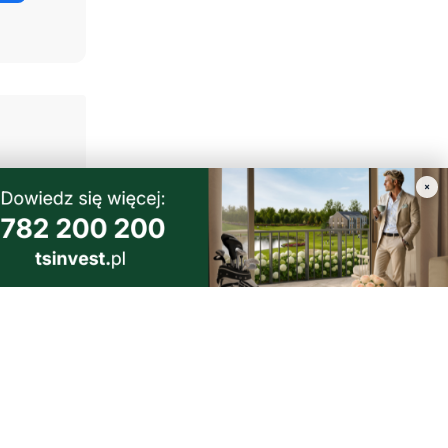
×
1
a i
dzi