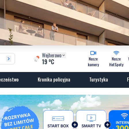
Wejherowo
Nasze
Nasze
o
19
C
kamery
HotSpoty
eczeństwo
Kronika policyjna
Turystyka
F