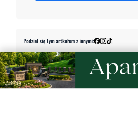
Podziel się tym artkułem z innymi:
Czytaj również
9
Nietrzeźwy opiekun jechał rowerem
Weekend 
z dzieckiem. Dziewczynka nie miała
słupskim