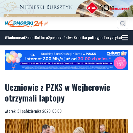
Wiadomości
Sport
Kultura
Społeczeństwo
Kronika policyjna
Turystyka
Fotoga
Uczniowie z PZKS w Wejherowie
otrzymali laptopy
wtorek, 31 października 2023, 09:00