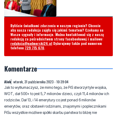
Byliście świadkami zdarzenia w naszym regionie? Chcecie
aby nasza redakcja zajęła się jakimś tematem? Czekamy na
Wasze sygnały i informacje. Można kontaktować się z naszą
redakcją za pośrednictwem strony facebookowej i mailowo:
redakcja@nadmorski24.pl
Dyżurujemy także pod numerem
telefonu
729 715 670
.
Komentarze
AIek
wtorek, 31 października 2023 - 10:39:04
Jak to wytłumaczysz, że mimo tego, że PiS stworzył tyle wojska,
WOT, dał 500+ to jest 5,7 milionów dzieci, czyli 11,4 milionów ich
rodziców. Dał 13, i 14 emerytury co jest ponad 6 milionów
emerytów, oraz obstawił rodzinami, znajomymi i poplecznikami
PiSu wszystkie możliwe spółki skarbu państwa to bliżej nie
określona liczba popleczników PiS, oraz morderczego wysiłku
TVP, to PiS nie uzyskał większości sejmowej i nie będzie rządził
samodzielnie. Przecież z matematyki wynikało, że ci wszyscy