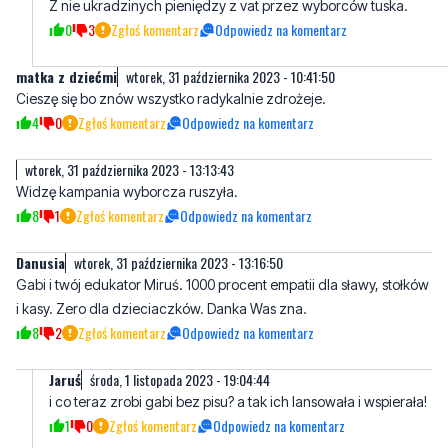
matka z dziećmi
wtorek, 31 października 2023 - 10:41:50
Cieszę się bo znów wszystko radykalnie zdrożeje.
4
0
Zgłoś komentarz
Odpowiedz na komentarz
wtorek, 31 października 2023 - 13:13:43
Widzę kampania wyborcza ruszyła.
8
1
Zgłoś komentarz
Odpowiedz na komentarz
Danusia
wtorek, 31 października 2023 - 13:16:50
Gabi i twój edukator Miruś. 1000 procent empatii dla sławy, stołków
i kasy. Zero dla dzieciaczków. Danka Was zna.
8
2
Zgłoś komentarz
Odpowiedz na komentarz
Jaruś
środa, 1 listopada 2023 - 19:04:44
i co teraz zrobi gabi bez pisu? a tak ich lansowała i wspierała!
1
0
Zgłoś komentarz
Odpowiedz na komentarz
Arek
środa, 1 listopada 2023 - 09:50:54
I po co skoro wyborcy tuska i tak je sprzedadzą.