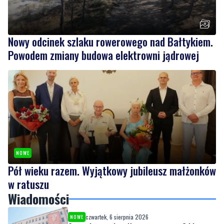
Nowy odcinek szlaku rowerowego nad Bałtykiem.
Powodem zmiany budowa elektrowni jądrowej
NOWE
Pół wieku razem. Wyjątkowy jubileusz małżonków
w ratuszu
Wiadomości
czwartek, 6 sierpnia 2026
NOWE
Szpital w żałobie. Nie żyje położna Oddziału
Ginekologiczno-Położniczego