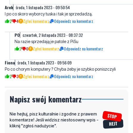
2
4
Zgłoś komentarz
Odpowiedz na komentarz
PO
czwartek, 2 listopada 2023 - 08:37:32
Na razie sprzedają je patole z PiSu
2
0
Zgłoś komentarz
Odpowiedz na komentarz
Fiona
środa, 1 listopada 2023 - 09:56:09
Po co chorym komputery ? Chyba żeby je szybko poniszczyli
2
3
Zgłoś komentarz
Odpowiedz na komentarz
Napisz swój komentarz
Nie hejtuj, pisz kulturalnie i zgodne z prawem
komentarze! Jeśli widzisz niestosowny wpis -
kliknij "zgłoś nadużycie".
Imię / Podpis