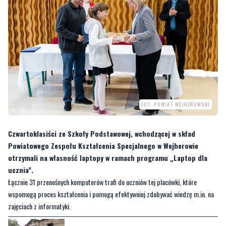
FOT. POWIAT WEJHEROWSKI
Czwartoklasiści ze Szkoły Podstawowej, wchodzącej w skład
Powiatowego Zespołu Kształcenia Specjalnego w Wejherowie
otrzymali na własność laptopy w ramach programu „Laptop dla
ucznia”.
Łącznie 31 przenośnych komputerów trafi do uczniów tej placówki, które
wspomogą proces kształcenia i pomogą efektywniej zdobywać wiedzę m.in. na
zajęciach z informatyki.
CZYTAJ TEŻ:
Doczekaliśmy się! Rozpoczyna się
przebudowa dworca w Wejherowie