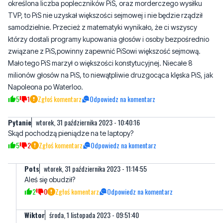
którzy dostali programy kupowania głosów i osoby bezpośrednio
związane z PiS,powinny zapewnić PiSowi większość sejmową.
Mało tego PiS marzył o większości konstytucyjnej. Niecałe 8
milionów głosów na PiS, to niewątpliwie druzgocąca klęska PiS, jak
Napoleona po Waterloo.
5
1
Zgłoś komentarz
Odpowiedz na komentarz
Pytanie
wtorek, 31 października 2023 - 10:40:16
Skąd pochodzą pieniądze na te laptopy?
5
2
Zgłoś komentarz
Odpowiedz na komentarz
Pots
wtorek, 31 października 2023 - 11:14:55
Aleś się obudził?
2
0
Zgłoś komentarz
Odpowiedz na komentarz
Wiktor
środa, 1 listopada 2023 - 09:51:40
Z nie ukradzinych pieniędzy z vat przez wyborców tuska.
0
3
Zgłoś komentarz
Odpowiedz na komentarz