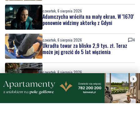
ponownie widzimy aktorkę z Gdyni
czwartek, 6 sierpnia 2026
4
Ukradła towar za blisko 2,9 tys. zł. Teraz
może jej grozić do 5 lat więzienia
czwartek, 6 sierpnia 2026
Na Placu Kaszubskim stanął fotoplastikon
czwartek, 6 sierpnia 2026
5
×
Ulewa przeszła przez powiat wejherowski.
Zalane ulice | ZDJĘCIA
czwartek, 6 sierpnia 2026
NOWE
Od festynów po koncerty. Sprawdź, co czeka
nas w ten weekend w powiecie lęborskim