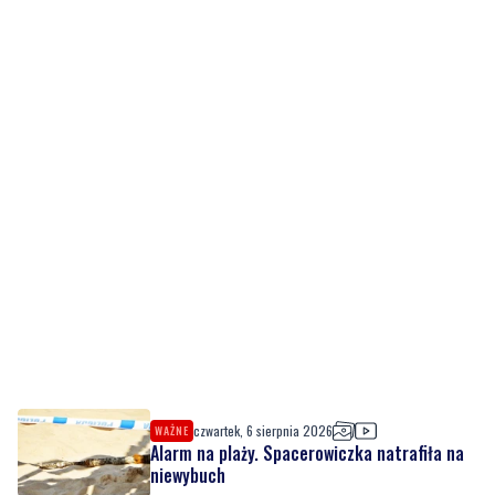
czwartek, 6 sierpnia 2026
WAŻNE
Alarm na plaży. Spacerowiczka natrafiła na
niewybuch
czwartek, 6 sierpnia 2026
Adamczycha wróciła na mały ekran. W '1670'