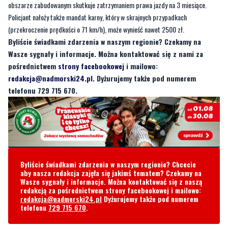
obszarze zabudowanym skutkuje zatrzymaniem prawa jazdy na 3 miesiące.
Policjant nałoży także mandat karny, który w skrajnych przypadkach
(przekroczenie prędkości o 71 km/h), może wynieść nawet 2500 zł.
Byliście świadkami zdarzenia w naszym regionie? Czekamy na
Wasze sygnały i informacje. Można kontaktować się z nami za
pośrednictwem
strony facebookowej
i mailowo:
redakcja@nadmorski24.pl
. Dyżurujemy także pod numerem
telefonu 729 715 670.
Byliście świadkami zdarzenia w naszym regionie? Chcecie
aby nasza redakcja zajęła się jakimś tematem? Czekamy na
Wasze sygnały i informacje. Można kontaktować się z naszą
redakcją za pośrednictwem strony facebookowej i mailowo:
redakcja@nadmorski24.pl
Dyżurujemy także pod numerem
telefonu
729 715 670
.