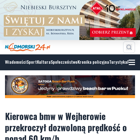
Wiadomości
Sport
Kultura
Społeczeństwo
Kronika policyjna
Turystyka
Fotoga
Kierowca bmw w Wejherowie
przekroczył dozwoloną prędkość o
ponad 60 km/h