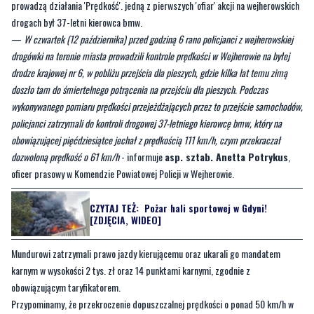
prowadzą działania 'Prędkość'. jedną z pierwszych 'ofiar' akcji na wejherowskich
drogach był 37-letni kierowca bmw.
—
W czwartek (12 października) przed godziną 6 rano policjanci z wejherowskiej
drogówki na terenie miasta prowadzili kontrole prędkości w Wejherowie na byłej
drodze krajowej nr 6, w pobliżu przejścia dla pieszych, gdzie kilka lat temu zimą
doszło tam do śmiertelnego potrącenia na przejściu dla pieszych. Podczas
wykonywanego pomiaru prędkości przejeżdżających przez to przejście samochodów,
policjanci zatrzymali do kontroli drogowej 37-letniego kierowcę bmw, który na
obowiązującej pięćdziesiątce jechał z prędkością 111 km/h, czym przekraczał
dozwoloną prędkość o 61 km/h
- informuje
asp. sztab. Anetta Potrykus
,
oficer prasowy w Komendzie Powiatowej Policji w Wejherowie.
CZYTAJ TEŻ:
Pożar hali sportowej w Gdyni!
[ZDJĘCIA, WIDEO]
Mundurowi zatrzymali prawo jazdy kierującemu oraz ukarali go mandatem
karnym w wysokości 2 tys. zł oraz 14 punktami karnymi, zgodnie z
obowiązującym taryfikatorem.
Przypominamy, że przekroczenie dopuszczalnej prędkości o ponad 50 km/h w