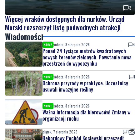
3
Więcej wraków dostępnych dla nurków. Urząd
Morski rozszerzył listę podwodnych atrakcji
Wiadomości
sobota, 8 sierpnia 2026
4
NOWE
Ponad 24 tysiące metrów kwadratowych
nowych terenów zielonych. Powstanie nowa
przestrzeń do wypoczynku
sobota, 8 sierpnia 2026
1
NOWE
Ochrona przyrody w praktyce. Uczestnicy
usuwali inwazyjne rośliny
sobota, 8 sierpnia 2026
NOWE
Ważna informacja dla kierowców! Zmiany w
organizacji ruchu
piątek, 7 sierpnia 2026
1
Rekordowy Pochód Kociewski przeszedł