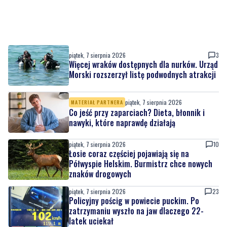
piątek, 7 sierpnia 2026
3
Więcej wraków dostępnych dla nurków. Urząd
Morski rozszerzył listę podwodnych atrakcji
piątek, 7 sierpnia 2026
MATERIAŁ PARTNERA
Co jeść przy zaparciach? Dieta, błonnik i
nawyki, które naprawdę działają
piątek, 7 sierpnia 2026
10
Łosie coraz częściej pojawiają się na
Półwyspie Helskim. Burmistrz chce nowych
znaków drogowych
piątek, 7 sierpnia 2026
23
Policyjny pościg w powiecie puckim. Po
zatrzymaniu wyszło na jaw dlaczego 22-
latek uciekał