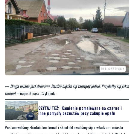
FOT. CZYTELNIK
—
Droga usiana jest dziurami. Bardzo ciężko się tamtędy jedzie. Przydałby się jakiś
remont
– napisał nasz Czytelnik.
CZYTAJ TEŻ:
Kamienie pomalowane na czarno i
inne pomysły oszustów przy zakupie opału
Postanowiliśmy zbadać ten temat i skontaktowaliśmy się z władzami miasta.
—
Zdajemy sobie sprawę z warunków jakie panują na ul. Staromłyńskiej. Niestety,
ale w tym roku nie planujemy podejmować żadnych nowych zadań przebudowy oraz
remontu dróg na terenie miasta ze względu na trwające trzy duże budowy tj., węzła