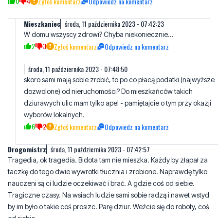
2
3
Zgłoś komentarz
Odpowiedz na komentarz
środa, 11 października 2023 - 07:48:50
skoro sami mają sobie zrobić, to po co płacą podatki (najwyższe
dozwolone) od nieruchomości? Do mieszkańców takich
dziurawych ulic mam tylko apel - pamiętajcie o tym przy okazji
wyborów lokalnych.
6
2
Zgłoś komentarz
Odpowiedz na komentarz
Drogomistrz
środa, 11 października 2023 - 07:42:57
Tragedia, ok tragedia. Bidota tam nie mieszka. Każdy by złapał za
taczkę do tego dwie wywrotki tłucznia i zrobione. Naprawdę tylko
nauczeni są ci ludzie oczekiwać i brać. A gdzie coś od siebie.
Tragiczne czasy. Na wsiach ludzie sami sobie radzą i nawet wstyd
by im było o takie coś prosizc. Parę dziur. Weźcie się do roboty, coś
od siebie.
4
9
Zgłoś komentarz
Odpowiedz na komentarz
GWE
środa, 11 października 2023 - 09:25:03