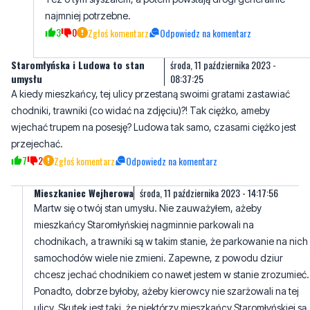
Staromłyńska i Ludowa to stan
środa, 11 października 2023 -
umysłu
08:37:25
A kiedy mieszkańcy, tej ulicy przestaną swoimi gratami zastawiać
chodniki, trawniki (co widać na zdjęciu)?! Tak ciężko, ameby
wjechać trupem na posesję? Ludowa tak samo, czasami ciężko jest
przejechać.
7
2
Zgłoś komentarz
Odpowiedz na komentarz
Mieszkaniec Wejherowa
środa, 11 października 2023 - 14:17:56
Martw się o twój stan umysłu. Nie zauważyłem, ażeby
mieszkańcy Staromłyńskiej nagminnie parkowali na
chodnikach, a trawniki są w takim stanie, że parkowanie na nich
samochodów wiele nie zmieni. Zapewne, z powodu dziur
chcesz jechać chodnikiem co nawet jestem w stanie zrozumieć.
Ponadto, dobrze byłoby, ażeby kierowcy nie szarżowali na tej
ulicy. Skutek jest taki, że niektórzy mieszkańcy Staromłyńskiej są
wręcz zadowoleni z dziur, ażeby nie kierowcy nie szarżowali.
Ponadto, po lewej ulicy stronie brak chodnika, a wielu
kierowców wręcz ociera się o płoty. Co się stanie, jak z któreś