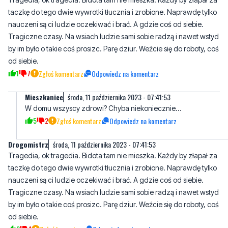
by im było o takie coś prosizc. Parę dziur. Weźcie się do roboty, coś
od siebie.
1
7
Zgłoś komentarz
Odpowiedz na komentarz
Mieszkaniec
środa, 11 października 2023 - 07:41:53
W domu wszyscy zdrowi? Chyba niekoniecznie...
5
2
Zgłoś komentarz
Odpowiedz na komentarz
Drogomistrz
środa, 11 października 2023 - 07:41:53
Tragedia, ok tragedia. Bidota tam nie mieszka. Każdy by złapał za
taczkę do tego dwie wywrotki tłucznia i zrobione. Naprawdę tylko
nauczeni są ci ludzie oczekiwać i brać. A gdzie coś od siebie.
Tragiczne czasy. Na wsiach ludzie sami sobie radzą i nawet wstyd
by im było o takie coś prosizc. Parę dziur. Weźcie się do roboty, coś
od siebie.
0
4
Zgłoś komentarz
Odpowiedz na komentarz
Mieszkaniec
środa, 11 października 2023 - 07:42:23
W domu wszyscy zdrowi? Chyba niekoniecznie...