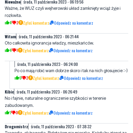
4
2
Zgłoś komentarz
Odpowiedz na komentarz
Witam
środa, 11 października 2023 - 06:21:44
Oto całkowita ignorancja władzy, mieszkańców.
4
1
Zgłoś komentarz
Odpowiedz na komentarz
środa, 11 października 2023 - 06:24:00
Po co mają robić wam dobrze skoro i tak na nich głosujecie :-)
6
2
Zgłoś komentarz
Odpowiedz na komentarz
Kibic
środa, 11 października 2023 - 06:26:49
No i fajnie, naturalne ograniczenie szybkości w terenie
zabudowanym.
1
0
Zgłoś komentarz
Odpowiedz na komentarz
Drogomistrz
środa, 11 października 2023 - 07:38:32
Tragedia, ok tragedia. Bidota tam nie mieszka. Każdy by złapał za
taczkę do tego dwie wywrotki tłucznia i zrobione. Naprawdę tylko
nauczeni są ci ludzie oczekiwać i brać. A gdzie coś od siebie.
Tragiczne czasy. Na wsiach ludzie sami sobie radzą i nawet wstyd