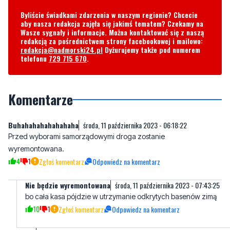
redakcją za pośrednictwem strony facebookowej i mailowo:
redakcja@nadmorski24.pl
Dyżurujemy także pod numerem
telefonu
729 715 670
.
Komentarze
Buhahahahahahahaha
środa, 11 października 2023 - 06:18:22
Przed wyborami samorządowymi droga zostanie
wyremontowana.
4
1
Zgłoś komentarz
Odpowiedz na komentarz
Nie będzie wyremontowana
środa, 11 października 2023 - 07:43:25
bo cała kasa pójdzie w utrzymanie odkrytych basenów zimą
10
1
Zgłoś komentarz
Odpowiedz na komentarz
Nieważne
środa, 11 października 2023 - 06:19:56
Ważne, że WUZ czyli wejherowski układ zamknięty wciąż żyje i
rozkwita.