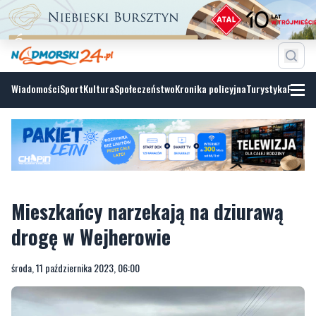
Wiadomości
Sport
Kultura
Społeczeństwo
Kronika policyjna
Turystyka
Fotoga
Mieszkańcy narzekają na dziurawą
drogę w Wejherowie
środa, 11 października 2023, 06:00