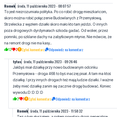
Strzelecka z węzłem działki skoro mało kto tam jeździ. O innych
poza drogowych dyrdymałach szkoda gadać. Od wolier, przez
pomniki, po szklane dachy na zabytkowym młynie. Nie mówcie, że
na remont drogi nie ma kasy..
12
2
Zgłoś komentarz
Odpowiedz na komentarz
tytus
środa, 11 października 2023 - 09:26:46
Jakbyś miał działkę przy nowo budowanym odcinku
Przemysłowa - droga 468 to byś inaczej pisał. A tam ma ktoś
działkę. I przy innych drogach też mają ludzie działki. I ważne
żeby mieć działkę zanim się zacznie drogę budować. Koniec
wywodu:D :D :D :D
2
1
Zgłoś komentarz
Odpowiedz na komentarz
Romek
środa, 11 października 2023 - 11:58:32
Tez o tym słyszałem, a potem powstają drogi generalnie
najmniej potrzebne.
3
0
Zgłoś komentarz
Odpowiedz na komentarz