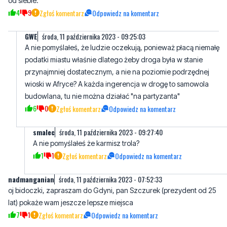
A nie pomyślałeś, że ludzie oczekują, ponieważ płacą niemałę
podatki miastu właśnie dlatego żeby droga była w stanie
przynajmniej dostatecznym, a nie na poziomie podrzędnej
wioski w Afryce? A każda ingerencja w drogę to samowola
budowlana, tu nie można działać "na partyzanta"
6
0
Zgłoś komentarz
Odpowiedz na komentarz
smalec
środa, 11 października 2023 - 09:27:40
A nie pomyślałeś że karmisz trola?
1
1
Zgłoś komentarz
Odpowiedz na komentarz
nadmanganian
środa, 11 października 2023 - 07:52:33
oj bidoczki, zapraszam do Gdyni, pan Szczurek (prezydent od 25
lat) pokaże wam jeszcze lepsze miejsca
7
1
Zgłoś komentarz
Odpowiedz na komentarz
Romek
środa, 11 października 2023 - 08:07:57
To jest niezrozumiała polityka. Po co robić drogę mieszkańcom,
skoro można robić połączenie Budowlanych z Przemysłową,