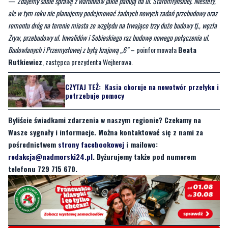
Zryw, przebudowy ul. Inwalidów i Sobieskiego raz budowę nowego połączenia ul.
Budowlanych i Przemysłowej z byłą krajową „6”
– poinformowała
Beata
Rutkiewicz
, zastępca prezydenta Wejherowa.
CZYTAJ TEŻ:
Kasia choruje na nowotwór przełyku i
potrzebuje pomocy
Byliście świadkami zdarzenia w naszym regionie? Czekamy na
Wasze sygnały i informacje. Można kontaktować się z nami za
pośrednictwem
strony facebookowej
i mailowo:
redakcja@nadmorski24.pl
. Dyżurujemy także pod numerem
telefonu 729 715 670.
Byliście świadkami zdarzenia w naszym regionie? Chcecie
aby nasza redakcja zajęła się jakimś tematem? Czekamy na
Wasze sygnały i informacje. Można kontaktować się z naszą