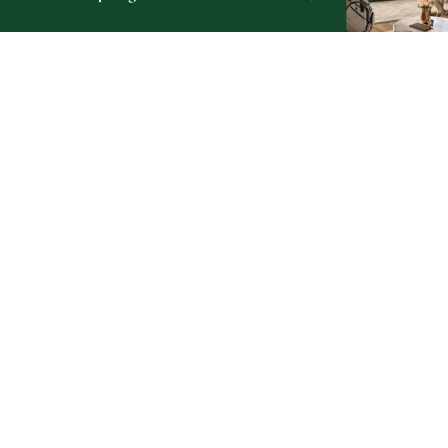
1
Nietrzeźwy opiekun jechał rowerem z dzieckiem.
Dziewczynka nie miała kasku
NOWE
Weekend pełen atrakcji w powiecie słupskim.