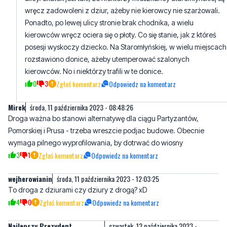
posesji wyskoczy dziecko. Na Staromłyńskiej, w wielu miejscach
rozstawiono donice, ażeby utemperować szalonych
kierowców. No i niektórzy trafili w te donice.
0
3
Zgłoś komentarz
Odpowiedz na komentarz
Mirek
środa, 11 października 2023 - 08:48:26
Droga ważna bo stanowi alternatywę dla ciągu Partyzantów,
Pomorskiej i Prusa - trzeba wreszcie podjac budowe. Obecnie
wymaga pilnego wyprofilowania, by dotrwać do wiosny
3
1
Zgłoś komentarz
Odpowiedz na komentarz
wejherowianin
środa, 11 października 2023 - 12:03:25
To droga z dziurami czy dziury z drogą? xD
4
0
Zgłoś komentarz
Odpowiedz na komentarz
Najlepszy Prezydent
czwartek, 12 października 2023 -
Wejherowa
04:14:00
Przestańcie narzekać! Lepiej idzie wziąć zimną kąpiel do Wodnych
Ogrodów bo płaczecie jak panienki.