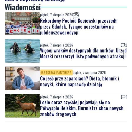
Wiadomości
piątek, 7 sierpnia 2026
Rekordowy Pochód Kociewski przeszedł
przez Gdańsk. Tysiące uczestników na
jubileuszowej edycji
piątek, 7 sierpnia 2026
2
Więcej wraków dostępnych dla nurków. Urząd
Morski rozszerzył listę podwodnych atrakcji
piątek, 7 sierpnia 2026
MATERIAŁ PARTNERA
Co jeść przy zaparciach? Dieta, błonnik i
nawyki, które naprawdę działają
piątek, 7 sierpnia 2026
9
Łosie coraz częściej pojawiają się na
Półwyspie Helskim. Burmistrz chce nowych
znaków drogowych