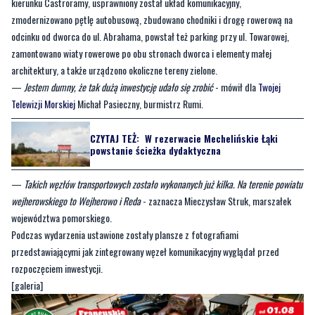
kierunku Castroramy, usprawniony został układ komunikacyjny,
zmodernizowano pętlę autobusową, zbudowano chodniki i drogę rowerową na
odcinku od dworca do ul. Abrahama, powstał też parking przy ul. Towarowej,
zamontowano wiaty rowerowe po obu stronach dworca i elementy małej
architektury, a także urządzono okoliczne tereny zielone.
—
Jestem dumny, że tak dużą inwestycję udało się zrobić
- mówił dla
Twojej
Telewizji Morskiej
Michał Pasieczny, burmistrz Rumi.
CZYTAJ TEŻ:
W rezerwacie Mechelińskie Łąki
powstanie ścieżka dydaktyczna
—
Takich węzłów transportowych zostało wykonanych już kilka. Na terenie powiatu
wejherowskiego to Wejherowo i Reda
- zaznacza Mieczysław Struk, marszałek
województwa pomorskiego.
Podczas wydarzenia ustawione zostały plansze z fotografiami
przedstawiającymi jak zintegrowany węzeł komunikacyjny wyglądał przed
rozpoczęciem inwestycji.
[galeria]