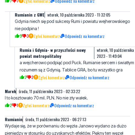
7
7
Zgłoś komentarz
Odpowiedz na komentarz
Rumianin z GWE
wtorek, 10 października 2023 - 11:32:05
Gdynia niech się pod sukcesy Rumi i powiatu wejherowskiego
nie podpina !
9
3
Zgłoś komentarz
Odpowiedz na komentarz
Rumia i Gdynia- w przyszłości nowy
wtorek, 10 października
powiat metropolitalny
2023 - 11:49:04
a wejcherowo podpiąć pod Puck. Rumianie sercem i światłym
rozumem są z Gdynią. Tablice GRA, bo tu wszystko gra
2
2
Zgłoś komentarz
Odpowiedz na komentarz
Marek
środa, 11 października 2023 - 02:33:22
I to kosztowało 70 mil. PLN. No nie zły wałek.
2
1
Zgłoś komentarz
Odpowiedz na komentarz
Rumianin
środa, 11 października 2023 - 06:27:13
Wydaje się, że w porównaniu do węzła Janowo wydano za dużo
pieniędzy w stosunku do uzyskanych efektów. Piękny ten węzeł