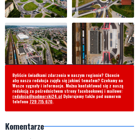
Byliście świadkami zdarzenia w naszym regionie? Chcecie
aby nasza redakcja zajęła się jakimś tematem? Czekamy na
Wasze sygnały i informacje. Można kontaktować się z naszą
redakcją za pośrednictwem strony facebookowej i mailowo:
redakcja@nadmorski24.pl
Dyżurujemy także pod numerem
telefonu
729 715 670
.
Komentarze