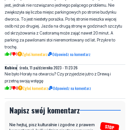
jest, jednak nie rozwiązano jednego palącego problemu. Nie
zwiększyła się liczba miejsc parkingowych po stronie budynku
dworca. To jest niestety porażka. Po tej stronie mieszka więcej
osób niż po drugiej. Jazda na drugą stronę w godzinach szczytu
od skrzyżowania z Castoramą może zająć nawet 20 minut. A
parking za pawilonami stoi nieremontowany od lat. Przykre to
trochę.
4
1
Zgłoś komentarz
Odpowiedz na komentarz
Kubica
środa, 11 października 2023 - 11:23:26
Nie było Horały na otwarciu? Czy przyjedzie jutro z Drewą i
przetną swoją wstęgę
3
0
Zgłoś komentarz
Odpowiedz na komentarz
Napisz swój komentarz
Nie hejtuj, pisz kulturalnie i zgodne z prawem