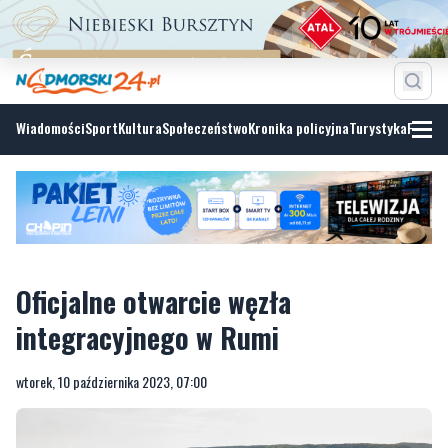
Wiadomości
Sport
Kultura
Społeczeństwo
Kronika policyjna
Turystyka
Fotoga
Oficjalne otwarcie węzła
integracyjnego w Rumi
wtorek, 10 października 2023, 07:00