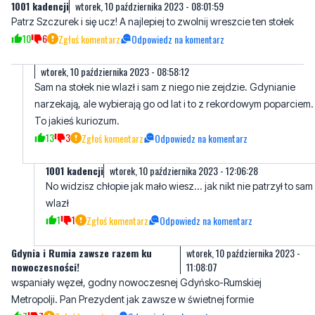
1001 kadencji
wtorek, 10 października 2023 - 08:01:59
Patrz Szczurek i się ucz! A najlepiej to zwolnij wreszcie ten stołek
10
6
Zgłoś komentarz
Odpowiedz na komentarz
wtorek, 10 października 2023 - 08:58:12
Sam na stołek nie wlazł i sam z niego nie zejdzie. Gdynianie
narzekają, ale wybierają go od lat i to z rekordowym poparciem.
To jakieś kuriozum.
13
3
Zgłoś komentarz
Odpowiedz na komentarz
1001 kadencji
wtorek, 10 października 2023 - 12:06:28
No widzisz chłopie jak mało wiesz... jak nikt nie patrzył to sam
wlazł
1
1
Zgłoś komentarz
Odpowiedz na komentarz
Gdynia i Rumia zawsze razem ku
wtorek, 10 października 2023 -
nowoczesności!
11:08:07
wspaniały węzeł, godny nowoczesnej Gdyńsko-Rumskiej
Metropolji. Pan Prezydent jak zawsze w świetnej formie