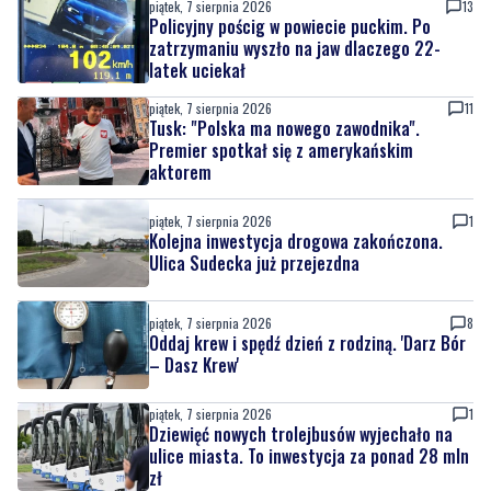
piątek, 7 sierpnia 2026
13
Policyjny pościg w powiecie puckim. Po
zatrzymaniu wyszło na jaw dlaczego 22-
latek uciekał
piątek, 7 sierpnia 2026
11
Tusk: "Polska ma nowego zawodnika".
Premier spotkał się z amerykańskim
aktorem
piątek, 7 sierpnia 2026
1
Kolejna inwestycja drogowa zakończona.
Ulica Sudecka już przejezdna
piątek, 7 sierpnia 2026
8
Oddaj krew i spędź dzień z rodziną. 'Darz Bór
– Dasz Krew'
piątek, 7 sierpnia 2026
1
Dziewięć nowych trolejbusów wyjechało na
ulice miasta. To inwestycja za ponad 28 mln
zł