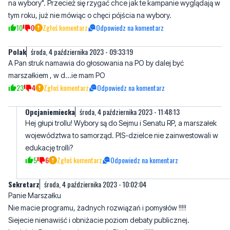
środa, 4 października 2023 - 09:31:59
Najpierw obrzucanie się epitetami z każdej partii, apotem "idźcie
na wybory". Przecież się rzygać chce jak te kampanie wyglądają w
tym roku, już nie mówiąc o chęci pójścia na wybory.
10
0
Zgłoś komentarz
Odpowiedz na komentarz
Polak
środa, 4 października 2023 - 09:33:19
A Pan struk namawia do głosowania na PO by dalej być
marszałkiem , w d...ie mam PO
23
4
Zgłoś komentarz
Odpowiedz na komentarz
Opcjaniemiecka
środa, 4 października 2023 - 11:48:13
Hej głupi trollu! Wybory są do Sejmu i Senatu RP, a marszałek
województwa to samorząd. PIS-dzielce nie zainwestowali w
edukację trolli?
5
6
Zgłoś komentarz
Odpowiedz na komentarz
Sekretarz
środa, 4 października 2023 - 10:02:04