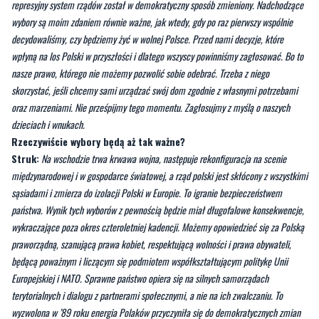
„Nie śpij, bo cię przegłosują”, która nawiązuje do hasła i wyborów
w 1989 roku. Skąd taka inicjatywa?
Struk:
To hasło już raz obudziło Polaków – właśnie w 1989 roku i sprawiło, że
represyjny system rządów został w demokratyczny sposób zmieniony. Nadchodzące
wybory są moim zdaniem równie ważne, jak wtedy, gdy po raz pierwszy wspólnie
decydowaliśmy, czy będziemy żyć w wolnej Polsce. Przed nami decyzje, które
wpłyną na los Polski w przyszłości i dlatego wszyscy powinniśmy zagłosować. Bo to
nasze prawo, którego nie możemy pozwolić sobie odebrać. Trzeba z niego
skorzystać, jeśli chcemy sami urządzać swój dom zgodnie z własnymi potrzebami
oraz marzeniami. Nie prześpijmy tego momentu. Zagłosujmy z myślą o naszych
dzieciach i wnukach.
Rzeczywiście wybory będą aż tak ważne?
Struk:
Na wschodzie trwa krwawa wojna, następuje rekonfiguracja na scenie
międzynarodowej i w gospodarce światowej, a rząd polski jest skłócony z wszystkimi
sąsiadami i zmierza do izolacji Polski w Europie. To igranie bezpieczeństwem
państwa. Wynik tych wyborów z pewnością będzie miał długofalowe konsekwencje,
wykraczające poza okres czteroletniej kadencji. Możemy opowiedzieć się za Polską
praworządną, szanującą prawa kobiet, respektującą wolności i prawa obywateli,
będącą poważnym i liczącym się podmiotem współkształtującym politykę Unii