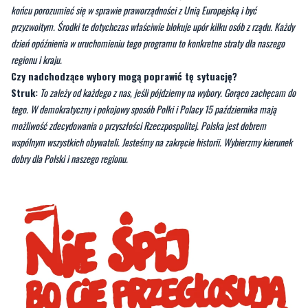
w infrastrukturę, energetykę, w wymianę źródeł ciepła, tabor dla transportu
publicznego, czy w modernizację przedsiębiorstw. Jest to 150 miliardów w
dotacjach i pożyczkach, które wzmocniłyby polską gospodarkę i PKB. Wystarczy w
końcu porozumieć się w sprawie praworządności z Unią Europejską i być
przyzwoitym. Środki te dotychczas właściwie blokuje upór kilku osób z rządu. Każdy
dzień opóźnienia w uruchomieniu tego programu to konkretne straty dla naszego
regionu i kraju.
Czy nadchodzące wybory mogą poprawić tę sytuację?
Struk:
To zależy od każdego z nas, jeśli pójdziemy na wybory. Gorąco zachęcam do
tego. W demokratyczny i pokojowy sposób Polki i Polacy 15 października mają
możliwość zdecydowania o przyszłości Rzeczpospolitej. Polska jest dobrem
wspólnym wszystkich obywateli. Jesteśmy na zakręcie historii. Wybierzmy kierunek
dobry dla Polski i naszego regionu.