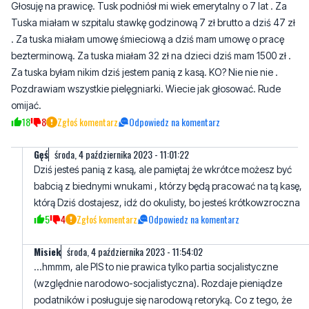
Agnieszka co w Wejherowie
środa, 4 października 2023 -
mieszka
08:56:19
Głosuję na prawicę. Tusk podniósł mi wiek emerytalny o 7 lat . Za
Tuska miałam w szpitalu stawkę godzinową 7 zł brutto a dziś 47 zł
. Za tuska miałam umowę śmieciową a dziś mam umowę o pracę
bezterminową. Za tuska miałam 32 zł na dzieci dziś mam 1500 zł .
Za tuska byłam nikim dziś jestem panią z kasą. KO? Nie nie nie .
Pozdrawiam wszystkie pielęgniarki. Wiecie jak głosować. Rude
omijać.
18
8
Zgłoś komentarz
Odpowiedz na komentarz
Gęś
środa, 4 października 2023 - 11:01:22
Dziś jesteś panią z kasą, ale pamiętaj że wkrótce możesz być
babcią z biednymi wnukami , którzy będą pracować na tą kasę,
którą Dziś dostajesz, idź do okulisty, bo jesteś krótkowzroczna
5
4
Zgłoś komentarz
Odpowiedz na komentarz
Misiek
środa, 4 października 2023 - 11:54:02