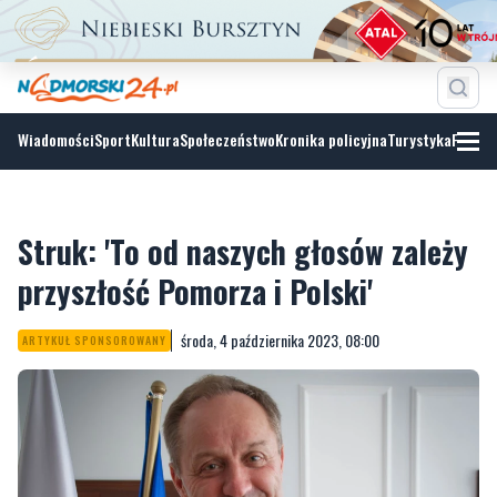
Wiadomości
Sport
Kultura
Społeczeństwo
Kronika policyjna
Turystyka
Fotoga
Struk: 'To od naszych głosów zależy
przyszłość Pomorza i Polski'
środa, 4 października 2023, 08:00
ARTYKUŁ SPONSOROWANY