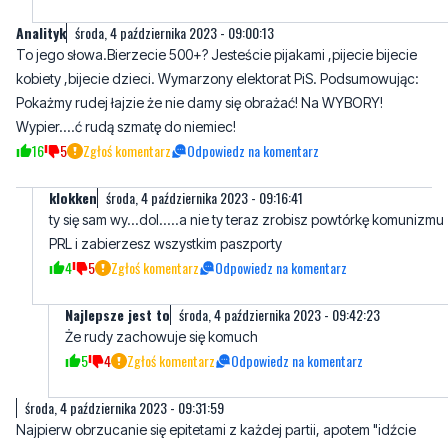
Bogus
czwartek, 5 października 2023 - 20:32:28
Ona tu nie mieszka tylko daje ... , a to różnica.
1
0
Zgłoś komentarz
Odpowiedz na komentarz
Analityk
środa, 4 października 2023 - 09:00:13
To jego słowa.Bierzecie 500+? Jesteście pijakami ,pijecie bijecie
kobiety ,bijecie dzieci. Wymarzony elektorat PiS. Podsumowując:
Pokażmy rudej łajzie że nie damy się obrażać! Na WYBORY!
Wypier....ć rudą szmatę do niemiec!
16
5
Zgłoś komentarz
Odpowiedz na komentarz
klokken
środa, 4 października 2023 - 09:16:41
ty się sam wy...dol.....a nie ty teraz zrobisz powtórkę komunizmu
PRL i zabierzesz wszystkim paszporty
4
5
Zgłoś komentarz
Odpowiedz na komentarz
Najlepsze jest to
środa, 4 października 2023 - 09:42:23
Że rudy zachowuje się komuch
5
4
Zgłoś komentarz
Odpowiedz na komentarz