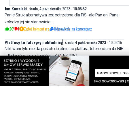
zdrowia leży, a kolejki za kadencji PIS się wydłużyły, no są
śmieszne i żałosne.
6
11
Zgłoś komentarz
Odpowiedz na komentarz
Jan Kowalski
środa, 4 października 2023 - 10:05:52
Panie Struk alternatywa jest potrzebna dla PiS -ale Pan ani Pana
koledzy jej nie stanowicie...
20
1
Zgłoś komentarz
Odpowiedz na komentarz
Platfusy to fałszywy i obłudnicy
środa, 4 października 2023 - 10:08:15
Nikt wam tyle nie da pustch obietnic co platfus. Referendum 4x NIE
I dla łajzów i przestępców z K.O. też NIE !
21
10
Zgłoś komentarz
Odpowiedz na komentarz
Plaftus
środa, 4 października 2023 - 10:12:46
Pisielce jak mówicie o kimś zawsze wychodzi szydło z worka i
to o was samych jest ten tekst , nie będę się zniżał to poziomu
karła i nie będę powtarzał to co sami o sobie piszecie
4
8
Zgłoś komentarz
Odpowiedz na komentarz