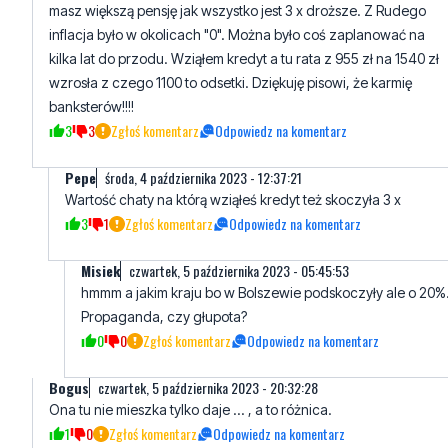
...hmmm, ale PIS to nie prawica tylko partia socjalistyczne
(względnie narodowo-socjalistyczna). Rozdaje pieniądze
podatników i posługuje się narodową retoryką. Co z tego, że
masz większą pensję jak wszystko jest 3 x droższe. Z Rudego
inflacja było w okolicach "0". Można było coś zaplanować na
kilka lat do przodu. Wziąłem kredyt a tu rata z 955 zł na 1540 zł
wzrosła z czego 1100 to odsetki. Dziękuję pisowi, że karmię
banksterów!!!!
3
3
Zgłoś komentarz
Odpowiedz na komentarz
Pepe
środa, 4 października 2023 - 12:37:21
Wartość chaty na którą wziąłeś kredyt też skoczyła 3 x
3
1
Zgłoś komentarz
Odpowiedz na komentarz
Misiek
czwartek, 5 października 2023 - 05:45:53
hmmm a jakim kraju bo w Bolszewie podskoczyły ale o 20%
Propaganda, czy głupota?
0
0
Zgłoś komentarz
Odpowiedz na komentarz