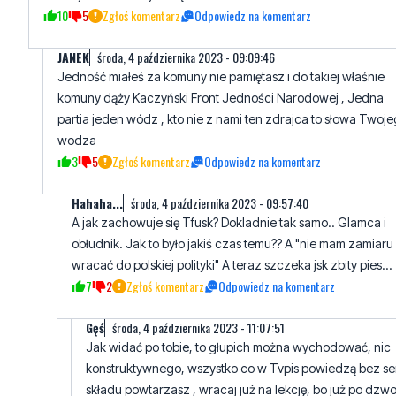
PATRIOTA
środa, 4 października 2023 - 09:03:44
Tak masz rację. Wywalimy rudego do niemiec i wróci jedność.
Niech już ta ruda łajza stąd zniknie. No i referendum 4X NIE.
10
5
Zgłoś komentarz
Odpowiedz na komentarz
JANEK
środa, 4 października 2023 - 09:09:46
Jedność miałeś za komuny nie pamiętasz i do takiej właśnie
komuny dąży Kaczyński Front Jedności Narodowej , Jedna
partia jeden wódz , kto nie z nami ten zdrajca to słowa Twoj
wodza
3
5
Zgłoś komentarz
Odpowiedz na komentarz
Hahaha...
środa, 4 października 2023 - 09:57:40
A jak zachowuje się Tfusk? Dokladnie tak samo.. Glamca i
obłudnik. Jak to było jakiś czas temu?? A "nie mam zamiaru
wracać do polskiej polityki" A teraz szczeka jsk zbity pies...
7
2
Zgłoś komentarz
Odpowiedz na komentarz
Gęś
środa, 4 października 2023 - 11:07:51