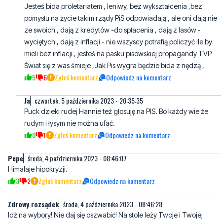
16
8
Zgłoś komentarz
Odpowiedz na komentarz
Reszta jest za PO
środa, 4 października 2023 - 09:50:24
Jesteś bida proletariatem , leniwy, bez wykształcenia ,bez
pomysłu na życie takim rządy PiS odpowiadają , ale oni dają nie
ze swoich , dają z kredytów -do spłacenia , dają z lasów -
wyciętych , dają z inflacji - nie wszyscy potrafią policzyć ile by
mieli bez inflacji , jesteś na pasku pisowskiej propagandy TVP
Świat się z was śmieje ,Jak Pis wygra będzie bida z nędzą ,
5
6
Zgłoś komentarz
Odpowiedz na komentarz
Ja
czwartek, 5 października 2023 - 20:35:35
Puck dzieki rudej Hannie też głosuję na PIS. Bo każdy wie że
rudym i łysym nie można ufać.
0
1
Zgłoś komentarz
Odpowiedz na komentarz
Pepe
środa, 4 października 2023 - 08:46:07
Himalaje hipokryzji.
3
2
Zgłoś komentarz
Odpowiedz na komentarz