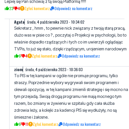
Panie Marszałku
Nie macie programu, żadnych rozwiązań i pomysłów !!!!!
Siejecie nienawiść i obniżacie poziom debaty publicznej.
Lepiej się Pan schowaj z tą swoją Platformą !!!!!!
23
4
Zgłoś komentarz
Odpowiedz na komentarz
Agata
środa, 4 października 2023 - 10:34:02
Sekretarz , hmm , to pewnie nick związany z twoją starą pracą,
dużo was w pisie co ? , poczytaj o Projekcji w psychologii, bo to
właśnie dopadło rządzących i tych co im uwierzyli oglądając
TVPis, to już się stało, dzięki rządzącym, urojeniem narodowym
6
4
Zgłoś komentarz
Odpowiedz na komentarz
ziom
środa, 4 października 2023 - 10:36:03
To PIS w tej kampanii w ogóle nie promuje programu, tylko
straszy. Poprzednie wybory wygrywali swoim programem i
olewali opozycję, w tej kampanii zmienili strategię i się mocno na
tym przejadą. Swoją drogą programu nie mają mocnego tym
razem, bo zmiany w żywieniu w szpitalu gdy cała służba