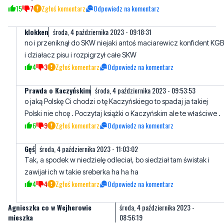
Wiem możecie nie lubić pisu ale opanujcie się bo zginiemy! Do
jasnej cholery myślcie! Tu nie chodzi o pis czy PO tu chodzi o
POLSKĘ!
15
7
Zgłoś komentarz
Odpowiedz na komentarz
klokken
środa, 4 października 2023 - 09:18:31
no i przeniknął do SKW niejaki antoś maciarewicz konfident KGB
i działacz pisu i rozpigrzył całe SKW
4
3
Zgłoś komentarz
Odpowiedz na komentarz
Prawda o Kaczyńskim
środa, 4 października 2023 - 09:53:53
o jaką Polskę Ci chodzi o tę Kaczyńskiego to spadaj ja takiej
Polski nie chcę . Poczytaj książki o Kaczyńskim ale te właściwe .
6
9
Zgłoś komentarz
Odpowiedz na komentarz
Gęś
środa, 4 października 2023 - 11:03:02
Tak, a spodek w niedzielę odleciał, bo siedział tam świstak i
zawijał ich w takie sreberka ha ha ha
4
4
Zgłoś komentarz
Odpowiedz na komentarz