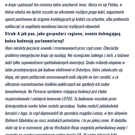
Europejskiej i NATO. Sprawne państwo opiera się na silnych samorządach
terytorialnych i dialogu z partnerami społecznymi, a nie na ich zwalczaniu. To
wyzwolona w ’89 roku energia Polaków przyczyniła się do demokratycznych zmian
w kraju i potencjał ten możemy także uruchomić teraz. Marzy mi się Polska, w
której władza nie będzie szczuła na odmiennie myślące grupy ludzi, angażowała
aparat państwowy do ścigania krytykujących ją kobiet czy artystów, albo próbowała
wykluczyć ze wspólnoty narodowej inaczej myślących obywateli.
Struk:
A jak pan, jako gospodarz regionu, ocenia dobiegającą
końca kadencję parlamentarną?
Mam niestety poczucie zawodu i zmarnowanych przez rząd szans. Chociażby
problemy energetyczne kraju się nasilają. Nie rozwiązano żadnego z nich, a łudzono
ludzi tylko zapowiedziami spektakularnych inwestycji. Grube miliardy utopiono w
takie przedsięwzięcia jak budowa elektrowni w Ostrołęce, która zakończyła się
klapą, ale sporo politycznie umocowanych osób zdążyło na tym zarobić, a za
olbrzymie marnotrawstwo środków publicznych nie spotkały ich żadne
konsekwencje. Na Pomorzu symbolem mijającej kadencji jest chyba
rozparcelowanie i zwinięcie koncernu LOTOS. Ta budowana mozolnie przez
dziesięciolecia marka łatwo została sprzedana. Trudno znaleźć jakiekolwiek
korzyści z tego, że rząd doprowadził do sprzedaży majątku Lotosu, w tym aktywów