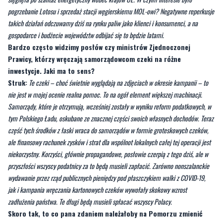
Rafinerii Gdańskiej na rzecz arabskich potentatów, i to po jakiej cenie. W dodatku
stało się to w momencie, gdy na Wschodzie Rosja rozpętała pełnoskalową wojnę i
sięgnęła po szantaż energetyczny wobec krajów UE. W czyim interesie było
pogrzebanie Lotosu i sprzedaż stacji węgierskiemu MOL-owi? Negatywne reperkusje
takich działań odczuwamy dziś na rynku paliw jako klienci i konsumenci, a na
gospodarce i budżecie województw odbijać się to będzie latami.
Bardzo często widzimy posłów czy ministrów Zjednoczonej
Prawicy, którzy wręczają samorządowcom czeki na różne
inwestycje. Jaki ma to sens?
Struk:
Te czeki – choć świetnie wyglądają na zdjęciach w okresie kampanii – to
nie jest w mojej ocenie realna pomoc. To na ogół element większej machinacji.
Samorządy, które je otrzymują, wcześniej zostały w wyniku reform podatkowych, w
tym Polskiego Ładu, oskubane ze znacznej części swoich własnych dochodów. Teraz
część tych środków z łaski wraca do samorządów w formie groteskowych czeków,
ale finansowy rachunek zysków i strat dla wspólnot lokalnych całej tej operacji jest
niekorzystny. Korzyści, głównie propagandowe, posłowie czerpią z tego dziś, ale w
przyszłości wszyscy podatnicy za to będą musieli zapłacić. Zarówno nonszalanckie
wydawanie przez rząd publicznych pieniędzy pod płaszczykiem walki z COVID-19,