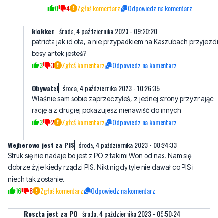
Jak widać po tobie, to głupich można wychodować, nic
konstruktywnego, wszystko co w Tvpis powiedzą bez se
składu powtarzasz , wracaj już na lekcję, bo już po dzw
0
4
Zgłoś komentarz
Odpowiedz na komentarz
klokken
środa, 4 października 2023 - 09:20:20
patriota jak idiota, a nie przypadkiem na Kaszubach przyjezd
bosy antek jesteś?
3
3
Zgłoś komentarz
Odpowiedz na komentarz
Obywatel
środa, 4 października 2023 - 10:26:35
Właśnie sam sobie zaprzeczyłeś, z jednej strony przyznając
rację a z drugiej pokazujesz nienawiść do innych
3
2
Zgłoś komentarz
Odpowiedz na komentarz
Wejherowo jest za PIS
środa, 4 października 2023 - 08:24:33
Struk się nie nadaje bo jest z PO z takimi Won od nas. Nam się
dobrze żyje kiedy rządzi PIS. Nikt nigdy tyle nie dawał co PIS i
niech tak zostanie.