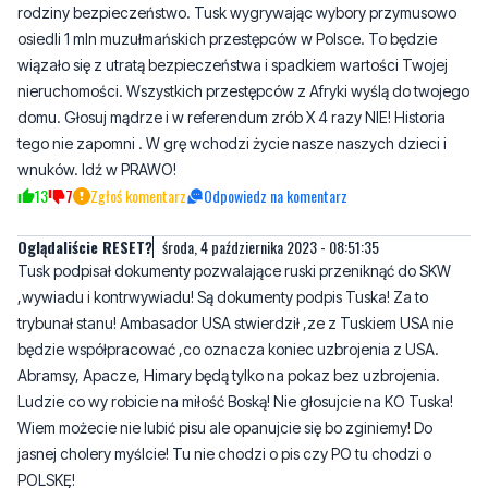
Zdrowy rozsądek
środa, 4 października 2023 - 08:46:28
Idź na wybory! Nie daj się oszwabić! Na stole leży Twoje i Twojej
rodziny bezpieczeństwo. Tusk wygrywając wybory przymusowo
osiedli 1 mln muzułmańskich przestępców w Polsce. To będzie
wiązało się z utratą bezpieczeństwa i spadkiem wartości Twojej
nieruchomości. Wszystkich przestępców z Afryki wyślą do twojego
domu. Głosuj mądrze i w referendum zrób X 4 razy NIE! Historia
tego nie zapomni . W grę wchodzi życie nasze naszych dzieci i
wnuków. Idź w PRAWO!
13
7
Zgłoś komentarz
Odpowiedz na komentarz
Oglądaliście RESET?
środa, 4 października 2023 - 08:51:35
Tusk podpisał dokumenty pozwalające ruski przeniknąć do SKW
,wywiadu i kontrwywiadu! Są dokumenty podpis Tuska! Za to
trybunał stanu! Ambasador USA stwierdził ,ze z Tuskiem USA nie
będzie współpracować ,co oznacza koniec uzbrojenia z USA.
Abramsy, Apacze, Himary będą tylko na pokaz bez uzbrojenia.
Ludzie co wy robicie na miłość Boską! Nie głosujcie na KO Tuska!