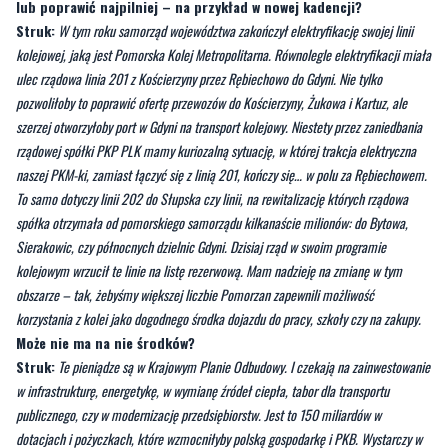
jak i kampania wręczania kartonowych czeków wywołały skokowy wzrost
zadłużenia państwa. Te długi będą musieli spłacać wszyscy Polacy.
Skoro tak, to co pana zdaniem należałoby na Pomorzu zmienić
lub poprawić najpilniej – na przykład w nowej kadencji?
Struk:
W tym roku samorząd województwa zakończył elektryfikację swojej linii
kolejowej, jaką jest Pomorska Kolej Metropolitarna. Równolegle elektryfikacji miała
ulec rządowa linia 201 z Kościerzyny przez Rębiechowo do Gdyni. Nie tylko
pozwoliłoby to poprawić ofertę przewozów do Kościerzyny, Żukowa i Kartuz, ale
szerzej otworzyłoby port w Gdyni na transport kolejowy. Niestety przez zaniedbania
rządowej spółki PKP PLK mamy kuriozalną sytuację, w której trakcja elektryczna
naszej PKM-ki, zamiast łączyć się z linią 201, kończy się… w polu za Rębiechowem.
To samo dotyczy linii 202 do Słupska czy linii, na rewitalizację których rządowa
spółka otrzymała od pomorskiego samorządu kilkanaście milionów: do Bytowa,
Sierakowic, czy północnych dzielnic Gdyni. Dzisiaj rząd w swoim programie
kolejowym wrzucił te linie na listę rezerwową. Mam nadzieję na zmianę w tym
obszarze – tak, żebyśmy większej liczbie Pomorzan zapewnili możliwość
korzystania z kolei jako dogodnego środka dojazdu do pracy, szkoły czy na zakupy.
Może nie ma na nie środków?
Struk:
Te pieniądze są w Krajowym Planie Odbudowy. I czekają na zainwestowanie