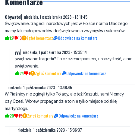
Komentarze
Obywatel
niedziela, 1 października 2023 - 13:11:45
Świętowanie. tragedii narodowych jest w Polsce norma Dlaczego
mamy tak mało powodów do świętowania zwycięstw i sukcesów.
12
13
Zgłoś komentarz
Odpowiedz na komentarz
yyy
niedziela, 1 października 2023 - 15:35:14
świętowanie tragedii? To czczenie pamieci, uroczystość, a nie
świętowanie.
24
1
Zgłoś komentarz
Odpowiedz na komentarz
niedziela, 1 października 2023 - 13:48:45
W Piaśnicy nie zginęli tylko Polacy, ale też Kaszubi, sami Niemcy
czy Czesi. Wbrew propagandzie to nie tylko miejsce polskiej
martyrologii.
20
15
Zgłoś komentarz
Odpowiedz na komentarz
niedziela, 1 października 2023 - 15:36:37