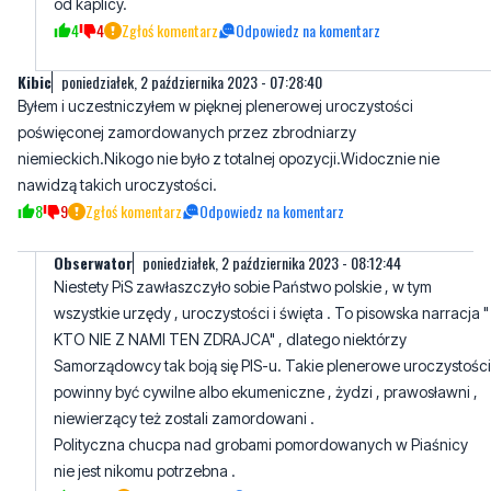
od kaplicy.
4
4
Zgłoś komentarz
Odpowiedz na komentarz
Kibic
poniedziałek, 2 października 2023 - 07:28:40
Byłem i uczestniczyłem w pięknej plenerowej uroczystości
poświęconej zamordowanych przez zbrodniarzy
niemieckich.Nikogo nie było z totalnej opozycji.Widocznie nie
nawidzą takich uroczystości.
8
9
Zgłoś komentarz
Odpowiedz na komentarz
Obserwator
poniedziałek, 2 października 2023 - 08:12:44
Niestety PiS zawłaszczyło sobie Państwo polskie , w tym
wszystkie urzędy , uroczystości i święta . To pisowska narracja "
KTO NIE Z NAMI TEN ZDRAJCA" , dlatego niektórzy
Samorządowcy tak boją się PIS-u. Takie plenerowe uroczystości
powinny być cywilne albo ekumeniczne , żydzi , prawosławni ,
niewierzący też zostali zamordowani .
Polityczna chucpa nad grobami pomordowanych w Piaśnicy
nie jest nikomu potrzebna .