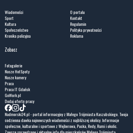
Wiadomości
O portalu
Sport
Kontakt
Kultura
Regulamin
Społeczeństwo
Polityka prywatności
Kronika policyjna
Reklama
Zobacz
Fotogalerie
Nasze HotSpoty
Nasze kamery
Praca
Praca IT Gdańsk
GoWork.pl
Dodaj ofertę pracy
Nadmorski24.pl - portal informacyjny z Małego Trójmiasta Kaszubskiego. Twoja
codzienna dawka najnowszych wiadomości z najbliższej okolicy. Informacje
społeczne, kulturalne i sportowe z Wejherowa, Pucka, Redy, Rumi i okolic.
Zawsze sprawdzone i aktualne info dla mieszkańców Małego Trójmiasta