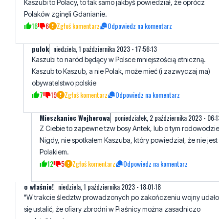
Kaszubi to Polacy, to tak samo jakbyś powiedział, że oprócz
Polaków zginęli Gdanianie.
16
6
Zgłoś komentarz
Odpowiedz na komentarz
pulok
niedziela, 1 października 2023 - 17:56:13
Kaszubi to naród będący w Polsce mniejszością etniczną.
Kaszub to Kaszub, a nie Polak, może mieć (i zazwyczaj ma)
obywatelstwo polskie
7
19
Zgłoś komentarz
Odpowiedz na komentarz
Mieszkaniec Wejherowa
poniedziałek, 2 października 2023 - 06:
Z Ciebie to zapewne tzw bosy Antek, lub o tym rodowodzie
Nigdy, nie spotkałem Kaszuba, który powiedział, że nie jest
Polakiem.
12
5
Zgłoś komentarz
Odpowiedz na komentarz
o właśnie!
niedziela, 1 października 2023 - 18:01:18
"W trakcie śledztw prowadzonych po zakończeniu wojny udało
się ustalić, że ofiary zbrodni w Piaśnicy można zasadniczo