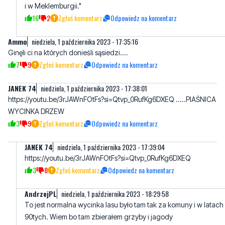
i w Meklemburgii."
16
2
Zgłoś komentarz
Odpowiedz na komentarz
Ammo
niedziela, 1 października 2023 - 17:35:16
Ginęli ci na których donieśli sąsiedzi....
7
9
Zgłoś komentarz
Odpowiedz na komentarz
JANEK 74
niedziela, 1 października 2023 - 17:38:01
https://youtu.be/3rJAWnFOtFs?si=Qtvp_0RufKg6DXEQ .....PIAŚNICA
WYCINKA DRZEW
3
9
Zgłoś komentarz
Odpowiedz na komentarz
JANEK 74
niedziela, 1 października 2023 - 17:39:04
https://youtu.be/3rJAWnFOtFs?si=Qtvp_0RufKg6DXEQ
3
8
Zgłoś komentarz
Odpowiedz na komentarz
AndrzejPL
niedziela, 1 października 2023 - 18:29:58
To jest normalna wycinka lasu było tam tak za komuny i w latach
90tych. Wiem bo tam zbierałem grzyby i jagody