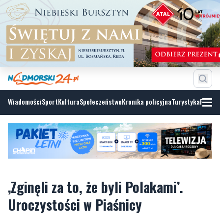
Wiadomości
Sport
Kultura
Społeczeństwo
Kronika policyjna
Turystyka
Fotoga
‚Zginęli za to, że byli Polakami’.
Uroczystości w Piaśnicy