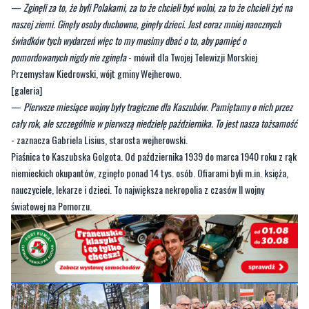
—
Zginęli za to, że byli Polakami, za to że chcieli być wolni, za to że chcieli żyć na
naszej ziemi. Ginęły osoby duchowne, ginęły dzieci. Jest coraz mniej naocznych
świadków tych wydarzeń więc to my musimy dbać o to, aby pamięć o
pomordowanych nigdy nie zginęła
- mówił dla Twojej Telewizji Morskiej
Przemysław Kiedrowski, wójt gminy Wejherowo.
[galeria]
—
Pierwsze miesiące wojny były tragiczne dla Kaszubów. Pamiętamy o nich przez
cały rok, ale szczególnie w pierwszą niedzielę października. To jest nasza tożsamość
- zaznacza Gabriela Lisius, starosta wejherowski.
Piaśnica to Kaszubska Golgota. Od października 1939 do marca 1940 roku z rąk
niemieckich okupantów, zginęło ponad 14 tys. osób. Ofiarami byli m.in. księża,
nauczyciele, lekarze i dzieci. To największa nekropolia z czasów II wojny
światowej na Pomorzu.