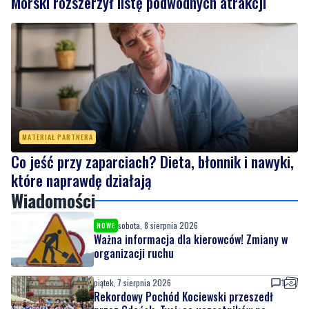
Morski rozszerzył listę podwodnych atrakcji
MATERIAŁ PARTNERA
Co jeść przy zaparciach? Dieta, błonnik i nawyki,
które naprawdę działają
Wiadomości
sobota, 8 sierpnia 2026
NOWE
Ważna informacja dla kierowców! Zmiany w
organizacji ruchu
piątek, 7 sierpnia 2026
1
Rekordowy Pochód Kociewski przeszedł