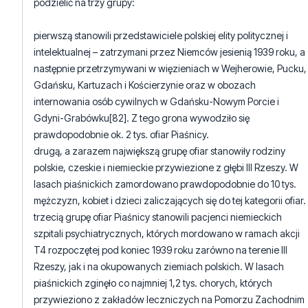
podzielić na trzy grupy:
pierwszą stanowili przedstawiciele polskiej elity politycznej i
intelektualnej – zatrzymani przez Niemców jesienią 1939 roku, a
następnie przetrzymywani w więzieniach w Wejherowie, Pucku,
Gdańsku, Kartuzach i Kościerzynie oraz w obozach
internowania osób cywilnych w Gdańsku-Nowym Porcie i
Gdyni-Grabówku[82]. Z tego grona wywodziło się
prawdopodobnie ok. 2 tys. ofiar Piaśnicy.
drugą, a zarazem największą grupę ofiar stanowiły rodziny
polskie, czeskie i niemieckie przywiezione z głębi III Rzeszy. W
lasach piaśnickich zamordowano prawdopodobnie do 10 tys.
mężczyzn, kobiet i dzieci zaliczających się do tej kategorii ofiar.
trzecią grupę ofiar Piaśnicy stanowili pacjenci niemieckich
szpitali psychiatrycznych, których mordowano w ramach akcji
T4 rozpoczętej pod koniec 1939 roku zarówno na terenie III
Rzeszy, jak i na okupowanych ziemiach polskich. W lasach
piaśnickich zginęło co najmniej 1,2 tys. chorych, których
przywieziono z zakładów leczniczych na Pomorzu Zachodnim