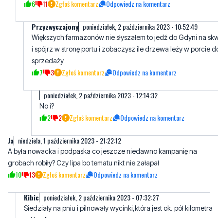
6
11
Zgłoś komentarz
Odpowiedz na komentarz
Przyzwyczajony
poniedziałek, 2 października 2023 - 10:52:49
Większych farmazonów nie słyszałem to jedź do Gdyni na sk
i spójrz w stronę portu i zobaczysz ile drzewa leży w porcie d
sprzedaży
7
3
Zgłoś komentarz
Odpowiedz na komentarz
poniedziałek, 2 października 2023 - 12:14:32
No i?
2
2
Zgłoś komentarz
Odpowiedz na komentarz
Ja
niedziela, 1 października 2023 - 21:22:12
A była nowacka i podpaska co jeszcze niedawno kampanię na
grobach robiły? Czy lipa bo tematu nikt nie załapał
10
13
Zgłoś komentarz
Odpowiedz na komentarz
Kibic
poniedziałek, 2 października 2023 - 07:32:27
Siedziały na pniu i pilnowały wycinki,która jest ok. pół kilometra