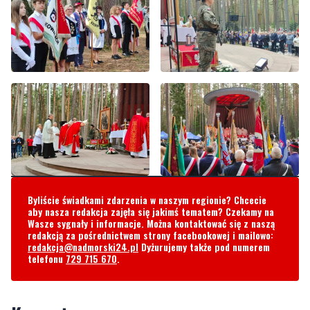
Byliście świadkami zdarzenia w naszym regionie? Chcecie
aby nasza redakcja zajęła się jakimś tematem? Czekamy na
Wasze sygnały i informacje. Można kontaktować się z naszą
redakcją za pośrednictwem strony facebookowej i mailowo:
redakcja@nadmorski24.pl
Dyżurujemy także pod numerem
telefonu
729 715 670
.