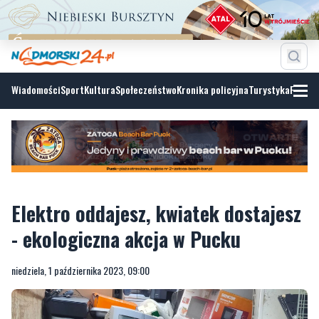
Wiadomości
Sport
Kultura
Społeczeństwo
Kronika policyjna
Turystyka
Fotoga
Elektro oddajesz, kwiatek dostajesz
- ekologiczna akcja w Pucku
niedziela, 1 października 2023, 09:00