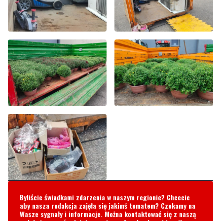
Byliście świadkami zdarzenia w naszym regionie? Chcecie
aby nasza redakcja zajęła się jakimś tematem? Czekamy na
Wasze sygnały i informacje. Można kontaktować się z naszą
redakcją za pośrednictwem strony facebookowej i mailowo:
redakcja@nadmorski24.pl
Dyżurujemy także pod numerem
telefonu
729 715 670
.