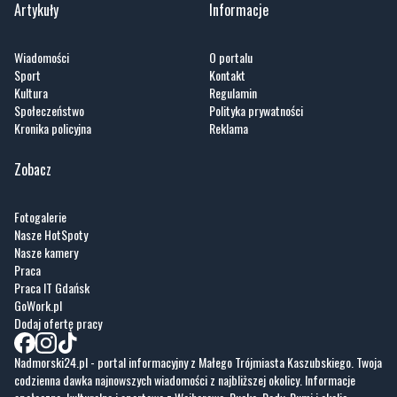
Sport
Kontakt
Kultura
Regulamin
Społeczeństwo
Polityka prywatności
Kronika policyjna
Reklama
Zobacz
Fotogalerie
Nasze HotSpoty
Nasze kamery
Praca
Praca IT Gdańsk
GoWork.pl
Dodaj ofertę pracy
Nadmorski24.pl - portal informacyjny z Małego Trójmiasta Kaszubskiego. Twoja
codzienna dawka najnowszych wiadomości z najbliższej okolicy. Informacje
społeczne, kulturalne i sportowe z Wejherowa, Pucka, Redy, Rumi i okolic.
Zawsze sprawdzone i aktualne info dla mieszkańców Małego Trójmiasta
Kaszubskiego.