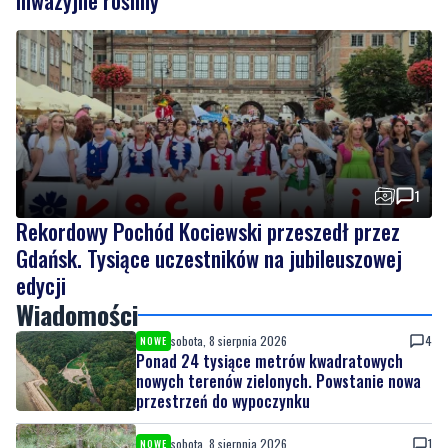
1
Rekordowy Pochód Kociewski przeszedł przez
Gdańsk. Tysiące uczestników na jubileuszowej
edycji
Wiadomości
sobota, 8 sierpnia 2026
4
NOWE
Ponad 24 tysiące metrów kwadratowych
nowych terenów zielonych. Powstanie nowa
przestrzeń do wypoczynku
sobota, 8 sierpnia 2026
1
NOWE
Ochrona przyrody w praktyce. Uczestnicy
usuwali inwazyjne rośliny