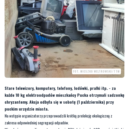
FOT. MIESZKO WELTROWSKI/TTM
Stare telewizory, komputery, telefony, lodówki, pralki itp. - za
każde 10 kg elektroodpadów mieszkańcy Pucka otrzymali sadzonkę
chryzantemy. Akcja odbyła się w sobotę (1 października) przy
puckim urzędzie miasta.
Na wstępie organizatorzy przeprowadzili krótką prelekcję ekologiczną z
zakresu odpowiedniej segregacji odpadów.
Mieszkańcy przynosili zepsute urządzenia RTV, duże i małe AGD oraz świetlówki
i oświetlenie LED.
—
Za 10 kilogramów elektroodpadów mieszkańcy dostają sadzonkę chryzantemy.