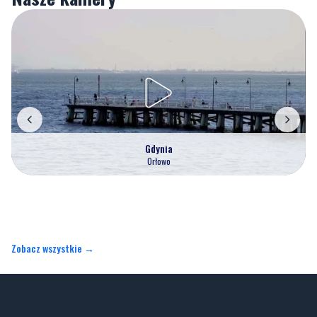
Gdynia
Orłowo
Zobacz wszystkie →
Artykuły
Informacje
Wiadomości
O portalu