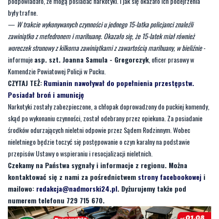
podpowiadało, że mogą posiadać narkotyki. I jak się okazało ich podejrzenia
były trafne.
—
W trakcie wykonywanych czynności u jednego 15-latka policjanci znaleźli
zawiniątko z mefedronem i marihuanę. Okazało się, że 15-latek miał również
woreczek strunowy z kilkoma zawiniątkami z zawartością marihuany, w bieliźnie
-
informuje
asp. szt. Joanna Samula - Gregorczyk
, oficer prasowy w
Komendzie Powiatowej Policji w Pucku.
CZYTAJ TEŻ:
Rumianin nawoływał do popełnienia przestępstw.
Posiadał broń i amunicję
Narkotyki zostały zabezpieczone, a chłopak doprowadzony do puckiej komendy,
skąd po wykonaniu czynności, został odebrany przez opiekuna. Za posiadanie
środków odurzających nieletni odpowie przez Sądem Rodzinnym. Wobec
nieletniego będzie toczyć się postępowanie o czyn karalny na podstawie
przepisów Ustawy o wspieraniu i resocjalizacji nieletnich.
Czekamy na Państwa sygnały i informacje z regionu. Można
kontaktować się z nami za pośrednictwem
strony facebookowej
i
mailowo:
redakcja@nadmorski24.pl
. Dyżurujemy także pod
numerem telefonu 729 715 670.