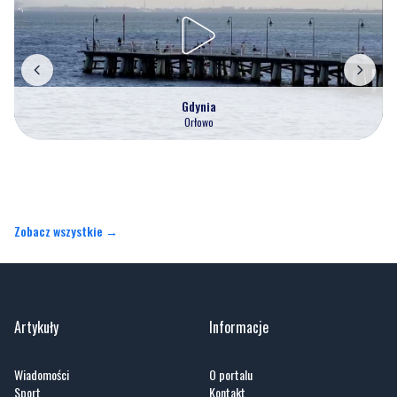
Gdynia
Orłowo
Zobacz wszystkie →
Artykuły
Informacje
Wiadomości
O portalu
Sport
Kontakt