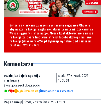
Byliście świadkami zdarzenia w naszym regionie? Chcecie
aby nasza redakcja zajęła się jakimś tematem? Czekamy na
Wasze sygnały i informacje. Można kontaktować się z naszą
redakcją za pośrednictwem strony facebookowej i mailowo:
redakcja@nadmorski24.pl
Dyżurujemy także pod numerem
telefonu
729 715 670
.
Komentarze
weźcie już dajcie spokój z
środa, 27 września 2023 -
marihuaną
15:36:24
świat poszedł do przodu
7
1
Zgłoś komentarz
Odpowiedz na komentarz
Ropa tanieje
środa, 27 września 2023 - 17:16:11