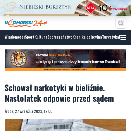
Wiadomości
Sport
Kultura
Społeczeństwo
Kronika policyjna
Turystyka
Fotoga
Schował narkotyki w bieliźnie.
Nastolatek odpowie przed sądem
środa, 27 września 2023, 12:00