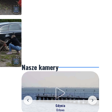
Nasze kamery
Gdynia
Orłowo