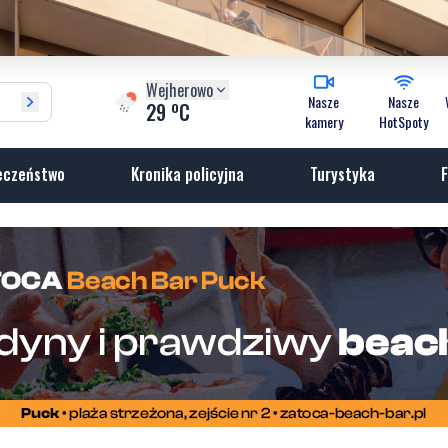
Wejherowo
Nasze
Nasze
o
29
C
kamery
HotSpoty
eczeństwo
Kronika policyjna
Turystyka
F