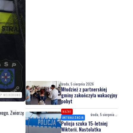
środa, 5 sierpnia 2026
Młodzież z partnerskiej
gminy zakończyła wakacyjny
SP WEJHEROWO
pobyt
WAŻNE
wego. Zwierzę
środa, 5 sierpnia 2026
AKTUALIZACJA
Policja szuka 15-letniej
Wiktorii. Nastolatka