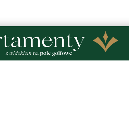
ratowanie kochanego futrzaka
tarze! Jeśli widzisz niestosowny wpis - kliknij
dpowiedz