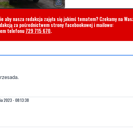
cie aby nasza redakcja zajęła się jakimś tematem? Czekamy na Was
edakcją za pośrednictwem strony facebookowej i mailowo:
rem telefonu
729 715 670
.
przesada.
ia 2023 - 08:13:38