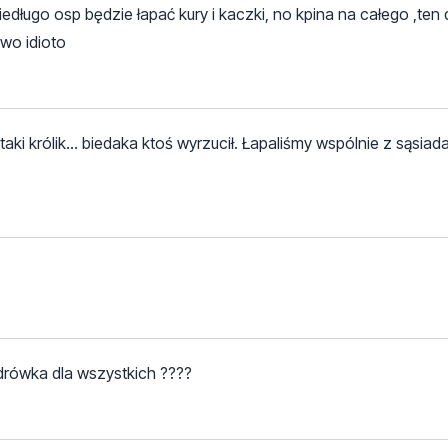
iedługo osp będzie łapać kury i kaczki, no kpina na całego ,ten d
wo idioto
aki królik... biedaka ktoś wyrzucił. Łapaliśmy wspólnie z sąsiada
Zdrówka dla wszystkich ????