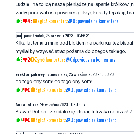
Ludzie i na to idą nasze pieniądze,na łapanie królików ,n
zadysponował osp powinien pokryć koszty tej akcji, bra
5
45
Zgłoś komentarz
Odpowiedz na komentarz
joa
poniedziałek, 25 września 2023 - 10:56:31
Kilka lat temu u mnie pod blokiem na parkingu też biegał t
myślał by wzywać straż pożarną do czegoś takiego.
8
2
Zgłoś komentarz
Odpowiedz na komentarz
erektor jądrowy
poniedziałek, 25 września 2023 - 10:58:20
od tego ony som! od tego ony som!
0
0
Zgłoś komentarz
Odpowiedz na komentarz
Anna
wtorek, 26 września 2023 - 02:43:07
Brawo! Dobrze, że udało się złapać futrzaka na czas! 
4
0
Zgłoś komentarz
Odpowiedz na komentarz