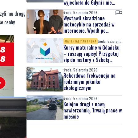
wyjechała do Gdyni i nie
wróciła
środa, 5 sierpnia 2026
3
czyli mu drogę
Wystawił skradzione
ce osoby
motocykle na sprzedaż w
internecie. Wpadł po
zgłoszeniu właściciela
środa, 5 sierpnia 2026
MATERIAŁ PARTNERA
Kursy maturalne w Gdańsku
– ruszają zapisy! Przygotuj
się do matury z Szkołą
Effective Teaching!
środa, 5 sierpnia 2026
Rekordowa frekwencja na
rodzinnym pikniku
ekologicznym
środa, 5 sierpnia 2026
Kolejne drogi z nową
nawierzchnią. Trwają prace w
mieście