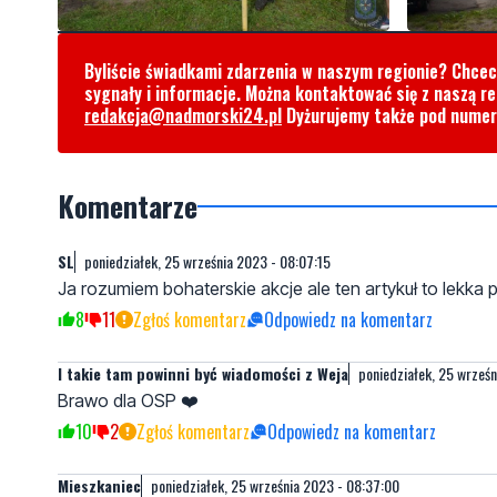
Byliście świadkami zdarzenia w naszym regionie? Chce
sygnały i informacje. Można kontaktować się z naszą r
redakcja@nadmorski24.pl
Dyżurujemy także pod nume
Komentarze
SL
poniedziałek, 25 września 2023 - 08:07:15
Ja rozumiem bohaterskie akcje ale ten artykuł to lekka 
8
11
Zgłoś komentarz
Odpowiedz na komentarz
I takie tam powinni być wiadomości z Weja
poniedziałek, 25 wrześn
Brawo dla OSP ❤️
10
2
Zgłoś komentarz
Odpowiedz na komentarz
Mieszkaniec
poniedziałek, 25 września 2023 - 08:37:00