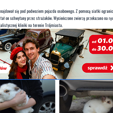
 znajdował się pod podwoziem pojazdu osobowego. Z pomocą siatki ograni
tał on schwytany przez strażaków. Wycieńczone zwierzę przekazano na rę
alistycznej kliniki na terenie Trójmiasta.