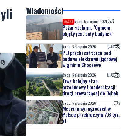
yli
Wiadomości
środa, 5 sierpnia 2026
WAŻNE
Pożar stolarni. "Ogniem
objęty jest cały budynek"
środa, 5 sierpnia 2026
9
PEJ przekazał teren pod
budowę elektrowni jądrowej
w gminie Choczewo
środa, 5 sierpnia 2026
2
Trwa kolejny etap
przebudowy i modernizacji
drogi prowadzącej do Dębek
środa, 5 sierpnia 2026
8
Mediana wynagrodzeń w
Polsce przekroczyła 7,6 tys.
zł