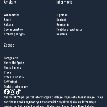
Sport
Kontakt
Kultura
Regulamin
Społeczeństwo
Polityka prywatności
Kronika policyjna
Reklama
Zobacz
Fotogalerie
Nasze HotSpoty
Nasze kamery
Praca
Praca IT Gdańsk
GoWork.pl
Dodaj ofertę pracy
Nadmorski24.pl - portal informacyjny z Małego Trójmiasta Kaszubskiego. Twoja
codzienna dawka najnowszych wiadomości z najbliższej okolicy. Informacje
społeczne, kulturalne i sportowe z Wejherowa, Pucka, Redy, Rumi i okolic.
Zawsze sprawdzone i aktualne info dla mieszkańców Małego Trójmiasta
Kaszubskiego.