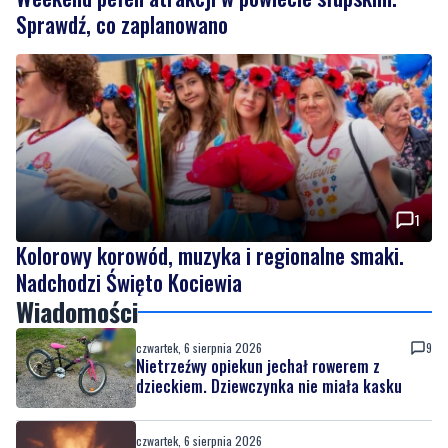
1
Kolorowy korowód, muzyka i regionalne smaki.
Nadchodzi Święto Kociewia
Wiadomości
czwartek, 6 sierpnia 2026
9
Nietrzeźwy opiekun jechał rowerem z
dzieckiem. Dziewczynka nie miała kasku
czwartek, 6 sierpnia 2026
Weekend pełen atrakcji w powiecie
słupskim. Sprawdź, co zaplanowano