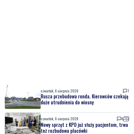
czwartek, 6 sierpnia 2026
7
Rusza przebudowa ronda. Kierowców czekają
duże utrudnienia do wiosny
czwartek, 6 sierpnia 2026
6
Nowy sprzęt z KPO już służy pacjentom, trwa
też rozbudowa placówki
czwartek, 6 sierpnia 2026
4
Urodziny Biura Obsługi Klienta w Pucku. Były
promocje, porady i atrakcje dla