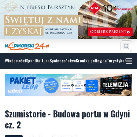
Wiadomości
Sport
Kultura
Społeczeństwo
Kronika policyjna
Turystyka
Fotoga
Szumistorie - Budowa portu w Gdyni
cz. 2
sobota, 23 września 2023, 10:00
NORDA FM