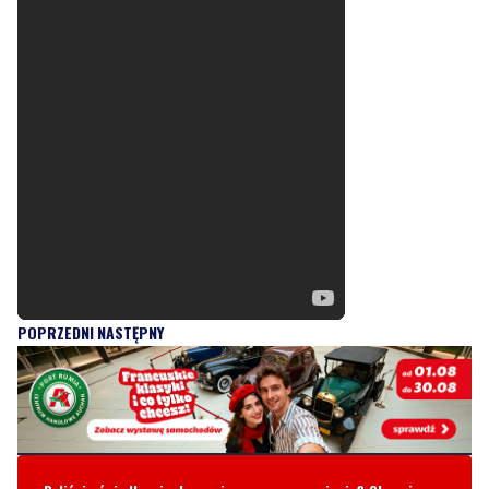
POPRZEDNI
NASTĘPNY
Byliście świadkami zdarzenia w naszym regionie? Chcecie
aby nasza redakcja zajęła się jakimś tematem? Czekamy na
Wasze sygnały i informacje. Można kontaktować się z naszą
redakcją za pośrednictwem strony facebookowej i mailowo:
redakcja@nadmorski24.pl
Dyżurujemy także pod numerem