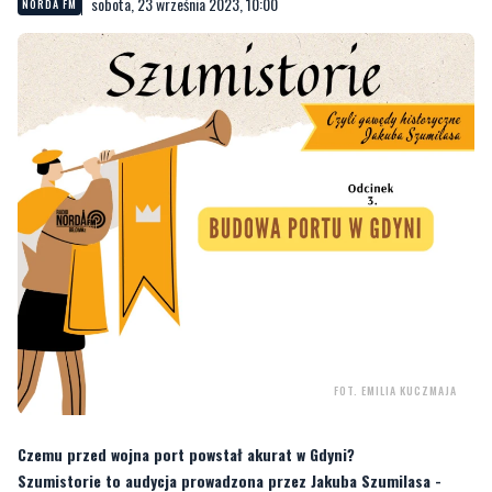
FOT. EMILIA KUCZMAJA
Czemu przed wojna port powstał akurat w Gdyni?
Szumistorie to audycja prowadzona przez Jakuba Szumilasa -
dziennikarza Radia Norda FM.