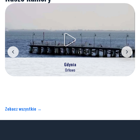
Gdynia
Orłowo
Zobacz wszystkie →
Artykuły
Informacje
Wiadomości
O portalu