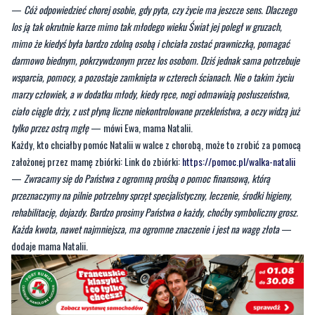
—
Cóż odpowiedzieć chorej osobie, gdy pyta, czy życie ma jeszcze sens. Dlaczego
los ją tak okrutnie karze mimo tak młodego wieku Świat jej poległ w gruzach,
mimo że kiedyś była bardzo zdolną osobą i chciała zostać prawniczką, pomagać
darmowo biednym, pokrzywdzonym przez los osobom. Dziś jednak sama potrzebuje
wsparcia, pomocy, a pozostaje zamknięta w czterech ścianach. Nie o takim życiu
marzy człowiek, a w dodatku młody, kiedy ręce, nogi odmawiają posłuszeństwa,
ciało ciągle drży, z ust płyną liczne niekontrolowane przekleństwa, a oczy widzą już
tylko przez ostrą mgłę
— mówi Ewa, mama Natalii.
Każdy, kto chciałby pomóc Natalii w walce z chorobą, może to zrobić za pomocą
założonej przez mamę zbiórki: Link do zbiórki:
https://pomoc.pl/walka-natalii
—
Zwracamy się do Państwa z ogromną prośbą o pomoc finansową, którą
przeznaczymy na pilnie potrzebny sprzęt specjalistyczny, leczenie, środki higieny,
rehabilitację, dojazdy. Bardzo prosimy Państwa o każdy, choćby symboliczny grosz.
Każda kwota, nawet najmniejsza, ma ogromne znaczenie i jest na wagę złota
—
dodaje mama Natalii.