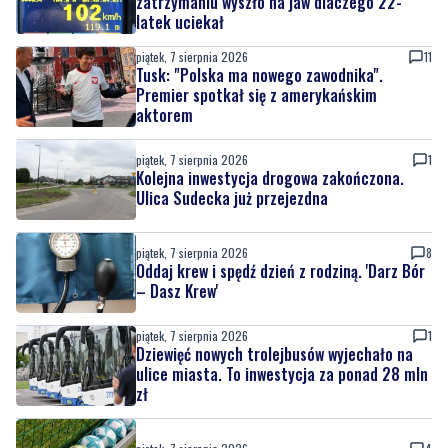
zatrzymaniu wyszło na jaw dlaczego 22-
latek uciekał
piątek, 7 sierpnia 2026
11
Tusk: "Polska ma nowego zawodnika".
Premier spotkał się z amerykańskim
aktorem
piątek, 7 sierpnia 2026
1
Kolejna inwestycja drogowa zakończona.
Ulica Sudecka już przejezdna
piątek, 7 sierpnia 2026
8
Oddaj krew i spędź dzień z rodziną. 'Darz Bór
– Dasz Krew'
piątek, 7 sierpnia 2026
1
Dziewięć nowych trolejbusów wyjechało na
ulice miasta. To inwestycja za ponad 28 mln
zł