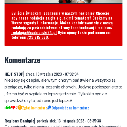
Byliście świadkami zdarzenia w naszym regionie? Chcecie
aby nasza redakcja zajęła się jakimś tematem? Czekamy na
Wasze sygnały i informacje. Można kontaktować się z naszą
redakcją za pośrednictwem strony facebookowej i mailowo:
redakcja@nadmorski24.pl
Dyżurujemy także pod numerem
telefonu
729 715 670
.
Komentarze
HEJT STOP
środa, 13 września 2023 - 07:32:34
Nie żeby się czepiał, ale w tym chorym państwie na wszystko są
pieniądze, tylko nie na leczenie chorych. Jedyne pocieszenie to to
, że ma być w szpitalach lepsze jedzenie. Tylko kto będzie
sprawdzał czy to jedzenie jest lepsze?
5
2
Zgłoś komentarz
Odpowiedz na komentarz
Regions Bankplc
poniedziałek, 13 listopada 2023 - 08:35:38
Czy potrzebujesz pożyczki z jakiegokolwiek powodu lub pożyczki