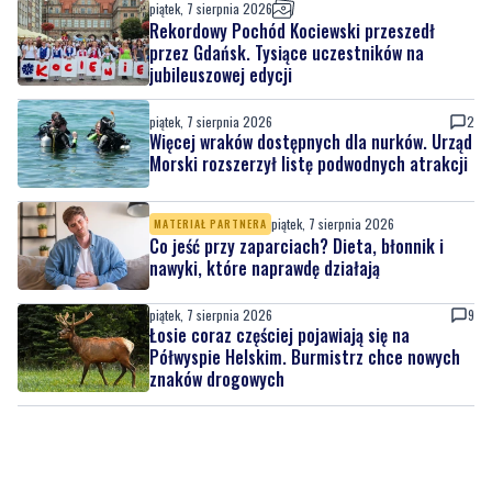
piątek, 7 sierpnia 2026
Rekordowy Pochód Kociewski przeszedł
przez Gdańsk. Tysiące uczestników na
jubileuszowej edycji
piątek, 7 sierpnia 2026
2
Więcej wraków dostępnych dla nurków. Urząd
Morski rozszerzył listę podwodnych atrakcji
piątek, 7 sierpnia 2026
MATERIAŁ PARTNERA
Co jeść przy zaparciach? Dieta, błonnik i
nawyki, które naprawdę działają
piątek, 7 sierpnia 2026
9
Łosie coraz częściej pojawiają się na
Półwyspie Helskim. Burmistrz chce nowych
znaków drogowych