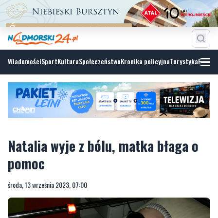
Wiadomości
Sport
Kultura
Społeczeństwo
Kronika policyjna
Turystyka
Fotoga
Natalia wyje z bólu, matka błaga o
pomoc
środa, 13 września 2023, 07:00