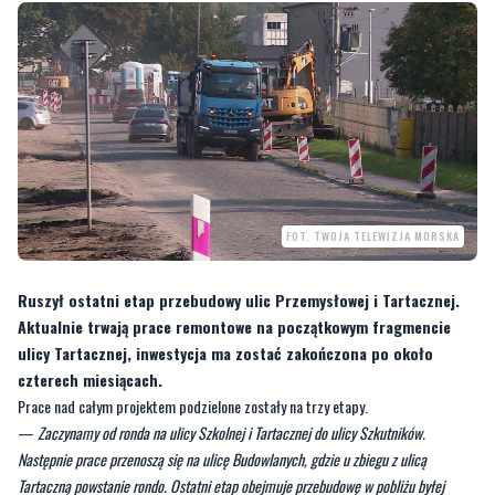
FOT. TWOJA TELEWIZJA MORSKA
Ruszył ostatni etap przebudowy ulic Przemysłowej i Tartacznej.
Aktualnie trwają prace remontowe na początkowym fragmencie
ulicy Tartacznej, inwestycja ma zostać zakończona po około
czterech miesiącach.
Prace nad całym projektem podzielone zostały na trzy etapy.
—
Zaczynamy od ronda na ulicy Szkolnej i Tartacznej do ulicy Szkutników.
Następnie prace przenoszą się na ulicę Budowlanych, gdzie u zbiegu z ulicą
Tartaczną powstanie rondo. Ostatni etap obejmuje przebudowę w pobliżu byłej