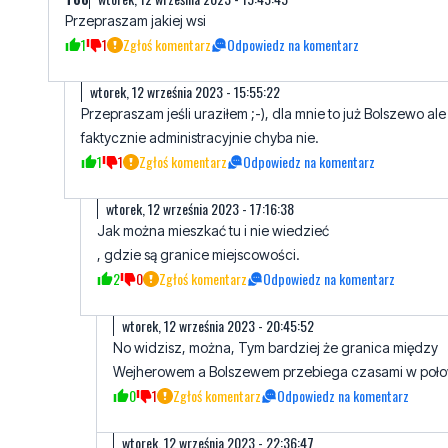
Przepraszam jakiej wsi
1
1
Zgłoś komentarz
Odpowiedz na komentarz
wtorek, 12 września 2023 - 15:55:22
Przepraszam jeśli uraziłem ;-), dla mnie to już Bolszewo ale
faktycznie administracyjnie chyba nie.
1
1
Zgłoś komentarz
Odpowiedz na komentarz
wtorek, 12 września 2023 - 17:16:38
Jak można mieszkać tu i nie wiedzieć
, gdzie są granice miejscowości.
2
0
Zgłoś komentarz
Odpowiedz na komentarz
wtorek, 12 września 2023 - 20:45:52
No widzisz, można, Tym bardziej że granica między
Wejherowem a Bolszewem przebiega czasami w połow
0
1
Zgłoś komentarz
Odpowiedz na komentarz
wtorek, 12 września 2023 - 22:36:47