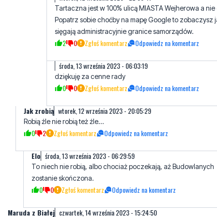
Tartaczna jest w 100% ulicą MIASTA Wejherowa a nie
Popatrz sobie choćby na mapę Google to zobaczysz j
sięgają administracyjnie granice samorządów.
2
0
Zgłoś komentarz
Odpowiedz na komentarz
środa, 13 września 2023 - 06:03:19
dziękuję za cenne rady
0
0
Zgłoś komentarz
Odpowiedz na komentarz
Jak zrobią
wtorek, 12 września 2023 - 20:05:29
Robią źle nie robią też źle...
0
2
Zgłoś komentarz
Odpowiedz na komentarz
Elo
środa, 13 września 2023 - 06:29:59
To niech nie robią, albo chociaż poczekają, aż Budowlanych
zostanie skończona.
0
0
Zgłoś komentarz
Odpowiedz na komentarz
Maruda z Białej
czwartek, 14 września 2023 - 15:24:50