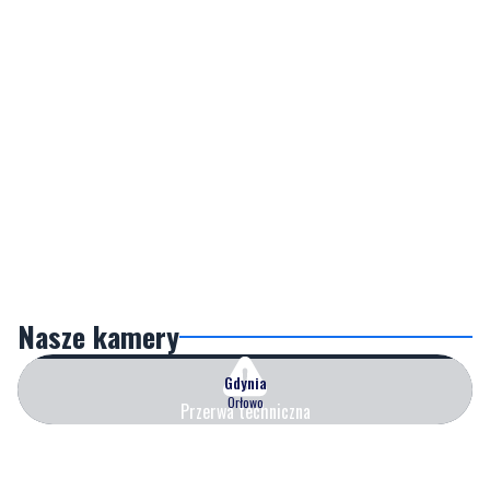
Nasze kamery
Gdynia
Orłowo
Przerwa techniczna