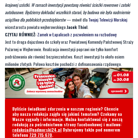
krajowej szóstki. W ramach inwestycji powstaną również ścieżki rowerowe i zatoki
autobusowe. Będziemy dokładać wszelkich starań, by budowa nie była nadmiernie
uciążliwa dla pobliskich przedsiębiorstw
— mówił dla
Twojej Telewizji Morskiej
wicestarosta powiatu wejherowskiego
Jacek Thiel
.
CZYTAJ RÓWNIEŻ:
Zamek w Łapalicach z pozwoleniem na rozbudowę
Jest to droga dojazdowa do szkoły oraz Powiatowej Komendy Państwowej Straży
Pożarnej w Wejherowie. Realizacja inwestycji poprawi nie tylko komfort
podróżowania ale również bezpieczeństwo. Koszt inwestycji to około osiem
milionów złotych. Połowa kosztów pochodzi z dofinansowania rządowego.
Byliście świadkami zdarzenia w naszym regionie? Chcecie
aby nasza redakcja zajęła się jakimś tematem? Czekamy na
Wasze sygnały i informacje. Można kontaktować się z naszą
redakcją za pośrednictwem strony facebookowej i mailowo:
redakcja@nadmorski24.pl
Dyżurujemy także pod numerem
telefonu
729 715 670
.