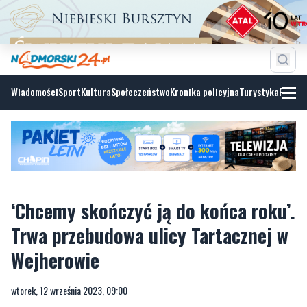
Wiadomości
Sport
Kultura
Społeczeństwo
Kronika policyjna
Turystyka
Fotoga
‘Chcemy skończyć ją do końca roku’.
Trwa przebudowa ulicy Tartacznej w
Wejherowie
wtorek, 12 września 2023, 09:00