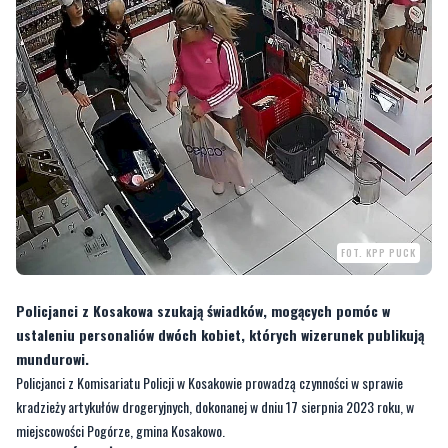
FOT. KPP PUCK
Policjanci z Kosakowa szukają świadków, mogących pomóc w
ustaleniu personaliów dwóch kobiet, których wizerunek publikują
mundurowi.
Policjanci z Komisariatu Policji w Kosakowie prowadzą czynności w sprawie
kradzieży artykułów drogeryjnych, dokonanej w dniu 17 sierpnia 2023 roku, w
miejscowości Pogórze, gmina Kosakowo.
CZYTAJ RÓWNIEŻ:
Pięć tysięcy odblasków trafi do małych wejherowian
—
Na podstawie analizy zabezpieczonego monitoringu ustalono, że związek ze
sprawą mogą mieć dwie kobiety, których wizerunek publikujemy
- informuje