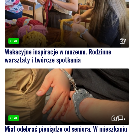
NOWE
Wakacyjne inspiracje w muzeum. Rodzinne
warsztaty i twórcze spotkania
7
NOWE
Miał odebrać pieniądze od seniora. W mieszkaniu
czekali na niego policjanci
Wiadomości