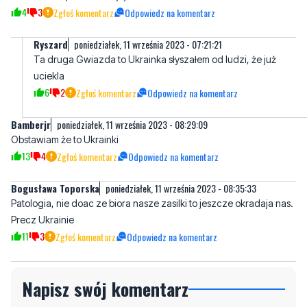
Ta druga Gwiazda to Ukrainka słyszałem od ludzi, że już
uciekla
6
2
Zgłoś komentarz
Odpowiedz na komentarz
Bamberjr
poniedziałek, 11 września 2023 - 08:29:09
Obstawiam że to Ukrainki
13
4
Zgłoś komentarz
Odpowiedz na komentarz
Bogusława Toporska
poniedziałek, 11 września 2023 - 08:35:33
Patologia, nie doac ze biora nasze zasilki to jeszcze okradaja nas.
Precz Ukrainie
11
3
Zgłoś komentarz
Odpowiedz na komentarz
Napisz swój komentarz
Nie hejtuj, pisz kulturalnie i zgodne z prawem
komentarze! Jeśli widzisz niestosowny wpis -
kliknij "zgłoś nadużycie".