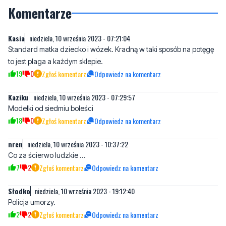
Kasia
niedziela, 10 września 2023 - 07:21:04
Standard matka dziecko i wózek. Kradną w taki sposób na potęgę
to jest plaga a każdym sklepie.
19
0
Zgłoś komentarz
Odpowiedz na komentarz
Kaziku
niedziela, 10 września 2023 - 07:29:57
Modelki od siedmiu boleści
18
0
Zgłoś komentarz
Odpowiedz na komentarz
nren
niedziela, 10 września 2023 - 10:37:22
Co za ścierwo ludzkie ...
7
2
Zgłoś komentarz
Odpowiedz na komentarz
Słodko
niedziela, 10 września 2023 - 19:12:40
Policja umorzy.
2
2
Zgłoś komentarz
Odpowiedz na komentarz
Ja
niedziela, 10 września 2023 - 19:37:05
Wstyd
2
2
Zgłoś komentarz
Odpowiedz na komentarz