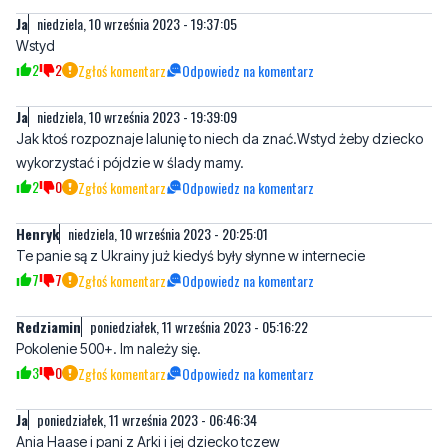
Ja
niedziela, 10 września 2023 - 19:39:09
Jak ktoś rozpoznaje lalunię to niech da znać.Wstyd żeby dziecko
wykorzystać i pójdzie w ślady mamy.
2
0
Zgłoś komentarz
Odpowiedz na komentarz
Henryk
niedziela, 10 września 2023 - 20:25:01
Te panie są z Ukrainy już kiedyś były słynne w internecie
7
7
Zgłoś komentarz
Odpowiedz na komentarz
Redziamin
poniedziałek, 11 września 2023 - 05:16:22
Pokolenie 500+. Im należy się.
3
0
Zgłoś komentarz
Odpowiedz na komentarz
Ja
poniedziałek, 11 września 2023 - 06:46:34
Ania Haase i pani z Arki i jej dziecko tczew
4
3
Zgłoś komentarz
Odpowiedz na komentarz
Ryszard
poniedziałek, 11 września 2023 - 07:21:21