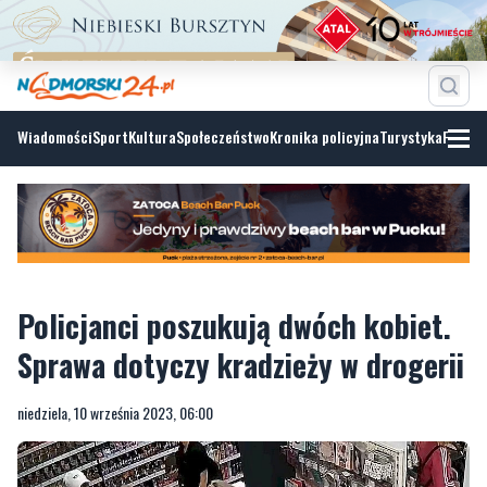
Wiadomości
Sport
Kultura
Społeczeństwo
Kronika policyjna
Turystyka
Fotoga
Policjanci poszukują dwóch kobiet.
Sprawa dotyczy kradzieży w drogerii
niedziela, 10 września 2023, 06:00