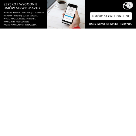
nowych terenów zielonych. Powstanie nowa
×
przestrzeń do wypoczynku