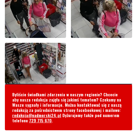
Byliście świadkami zdarzenia w naszym regionie? Chcecie
aby nasza redakcja zajęła się jakimś tematem? Czekamy na
Wasze sygnały i informacje. Można kontaktować się z naszą
redakcją za pośrednictwem strony facebookowej i mailowo:
redakcja@nadmorski24.pl
Dyżurujemy także pod numerem
telefonu
729 715 670
.
Komentarze