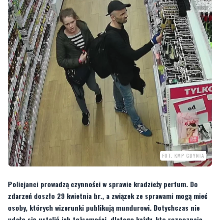
FOT. KMP GDYNIA
Policjanci prowadzą czynności w sprawie kradzieży perfum. Do
zdarzeń doszło 29 kwietnia br., a związek ze sprawami mogą mieć
osoby, których wizerunki publikują mundurowi. Dotychczas nie
udało się ustalić ich tożsamości, dlatego każdy, kto rozpoznaje