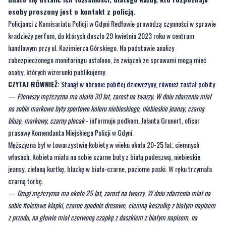
osoby proszony jest o kontakt z policją.
Policjanci z Komisariatu Policji w Gdyni Redłowie prowadzą czynności w sprawie
kradzieży perfum, do których doszło 29 kwietnia 2023 roku w centrum
handlowym przy ul. Kazimierza Górskiego. Na podstawie analizy
zabezpieczonego monitoringu ustalono, że związek ze sprawami mogą mieć
osoby, których wizerunki publikujemy.
CZYTAJ RÓWNIEŻ:
Stanął w obronie pobitej dziewczyny, również został pobity
—
Pierwszy mężczyzna ma około 30 lat, zarost na twarzy. W dniu zdarzenia miał
na sobie markowe byty sportowe koloru niebieskiego, niebieskie jeansy, czarną
bluzę, markowy, czarny plecak
- informuje podkom. Jolanta Grunert, oficer
prasowy Komendanta Miejskiego Policji w Gdyni.
Mężczyzna był w towarzystwie kobiety w wieku około 20-25 lat, ciemnych
włosach. Kobieta miała na sobie czarne buty z białą podeszwą, niebieskie
jeansy, zieloną kurtkę, bluzkę w biało-czarne, poziome paski. W ręku trzymała
czarną torbę.
—
Drugi mężczyzna ma około 25 lat, zarost na twarzy. W dniu zdarzenia miał na
sobie fioletowe klapki, czarne spodnie dresowe, ciemną koszulkę z białym napisem
z przodu, na głowie miał czerwoną czapkę z daszkiem z białym napisem, na