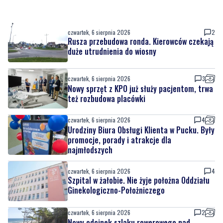
czwartek, 6 sierpnia 2026
2
Rusza przebudowa ronda. Kierowców czekają
duże utrudnienia do wiosny
czwartek, 6 sierpnia 2026
3
Nowy sprzęt z KPO już służy pacjentom, trwa
też rozbudowa placówki
czwartek, 6 sierpnia 2026
4
Urodziny Biura Obsługi Klienta w Pucku. Były
promocje, porady i atrakcje dla
najmłodszych
czwartek, 6 sierpnia 2026
4
Szpital w żałobie. Nie żyje położna Oddziału
Ginekologiczno-Położniczego
czwartek, 6 sierpnia 2026
2
Nowy odcinek szlaku rowerowego nad