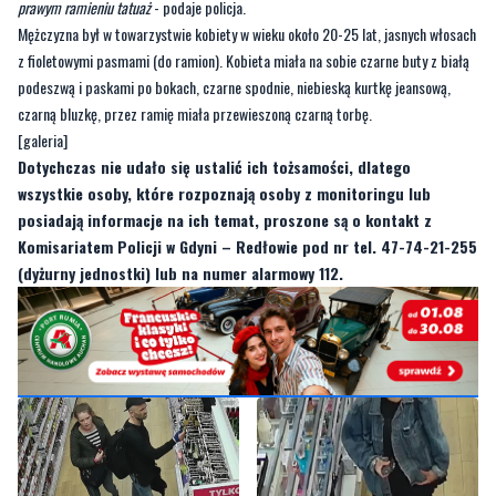
prawym ramieniu tatuaż
- podaje policja.
Mężczyzna był w towarzystwie kobiety w wieku około 20-25 lat, jasnych włosach
z fioletowymi pasmami (do ramion). Kobieta miała na sobie czarne buty z białą
podeszwą i paskami po bokach, czarne spodnie, niebieską kurtkę jeansową,
czarną bluzkę, przez ramię miała przewieszoną czarną torbę.
[galeria]
Dotychczas nie udało się ustalić ich tożsamości, dlatego
wszystkie osoby, które rozpoznają osoby z monitoringu lub
posiadają informacje na ich temat, proszone są o kontakt z
Komisariatem Policji w Gdyni – Redłowie pod nr tel. 47-74-21-255
(dyżurny jednostki) lub na numer alarmowy 112.