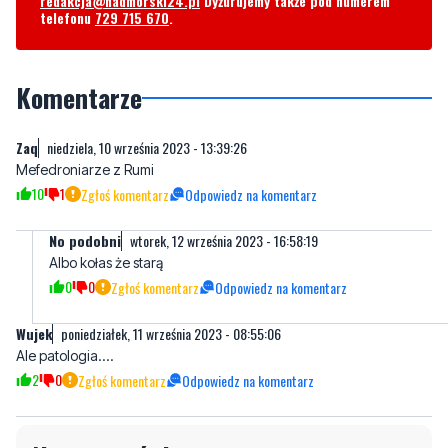
redakcja@nadmorski24.pl
Dyżurujemy także pod numerem
telefonu
729 715 670
.
Komentarze
Zaq
niedziela, 10 września 2023 - 13:39:26
Mefedroniarze z Rumi
10
1
Zgłoś komentarz
Odpowiedz na komentarz
No podobni
wtorek, 12 września 2023 - 16:58:19
Albo kołas że starą
0
0
Zgłoś komentarz
Odpowiedz na komentarz
Wujek
poniedziałek, 11 września 2023 - 08:55:06
Ale patologia....
2
0
Zgłoś komentarz
Odpowiedz na komentarz