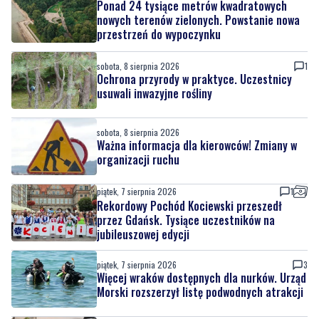
sobota, 8 sierpnia 2026
1
Ochrona przyrody w praktyce. Uczestnicy
usuwali inwazyjne rośliny
sobota, 8 sierpnia 2026
Ważna informacja dla kierowców! Zmiany w
organizacji ruchu
piątek, 7 sierpnia 2026
1
Rekordowy Pochód Kociewski przeszedł
przez Gdańsk. Tysiące uczestników na
jubileuszowej edycji
piątek, 7 sierpnia 2026
3
Więcej wraków dostępnych dla nurków. Urząd
Morski rozszerzył listę podwodnych atrakcji
piątek, 7 sierpnia 2026
MATERIAŁ PARTNERA
Co jeść przy zaparciach? Dieta, błonnik i
nawyki, które naprawdę działają