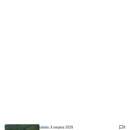
sobota, 8 sierpnia 2026
9
Ponad 24 tysiące metrów kwadratowych
nowych terenów zielonych. Powstanie nowa
przestrzeń do wypoczynku