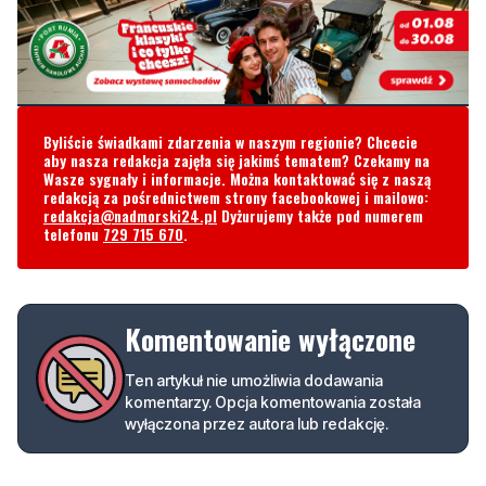
Byliście świadkami zdarzenia w naszym regionie? Chcecie
aby nasza redakcja zajęła się jakimś tematem? Czekamy na
Wasze sygnały i informacje. Można kontaktować się z naszą
redakcją za pośrednictwem strony facebookowej i mailowo:
redakcja@nadmorski24.pl
Dyżurujemy także pod numerem
telefonu
729 715 670
.
Komentowanie wyłączone
Ten artykuł nie umożliwia dodawania
komentarzy. Opcja komentowania została
wyłączona przez autora lub redakcję.
Podziel się tym artkułem z innymi: