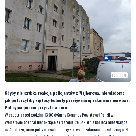
FOT. TTM
Gdyby nie szybka reakcja policjantów z Wejherowa, nie wiadomo
jak potoczyłyby się losy kobiety przeżywającej załamanie nerwowe.
Policyjna pomoc przyszła w porę.
W sobotę przed godziną 13:00 dyżurny Komendy Powiatowej Policji w
Wejherowie odebrał niepokojące zgłoszenie, że 64-letnia kobieta mieszkająca
na 4 piętrze, może potrzebować pomocy z powodu załamania psychicznego. Na
miejsce natychmiast zostali skierowani funkcjonariusze Referatu Patrolowo-
Interwencyjnego Wydziału Prewencji Komendy Powiatowej Policji w Wejherowie.
—
Po przybyciu na miejsce policjanci zastali kobietę, która nie chciała wpuścić ich