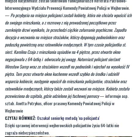
do swojego mieszkania, a z rozmowy z nią prowadzonej początkowo przez
zamknięte drzwi wynikało, że przechodzi ciężkie załamanie psychiczne. Zapadła
decyzja o wezwaniu na miejsce strażaków, którzy dysponują podnośnikiem oraz
poduszką powietrzną oraz ratowników medycznych. W tym czasie policjantka st.
sierż. Karolina Czaja z mieszkania sąsiadów na 4 piętrze, przez otwarte okno
negocjowała z 64-latką i odwracała jej uwagę. Natomiast policjant sierżant
Mirosław Samp wraz ze strażakiem wszedł na podnośnik i wjechał na wysokość IV
piętra. Tam przez otwarte okno kuchenne wszedł szybko do środka i udzielił
wsparcia kobiecie, następnie wpuścił do mieszkania policjantów, strażaków oraz
ratowników medycznych, którzy także zostali wezwani na miejsce. Kobieta została
przewieziona do szpitala, gdzie udzielono jej fachowej pomocy
— informuje asp.
sztab. Anetta Potrykus, oficer prasowy Komendy Powiatowej Policji w
Wejherowie
CZYTAJ RÓWNIEŻ:
Oszukał seniorkę metodą 'na policjanta'
Dzięki sprawnej interwencji wejherowskich policjantów życiu 64-latki nie
zagraża niebezpieczeństwo.