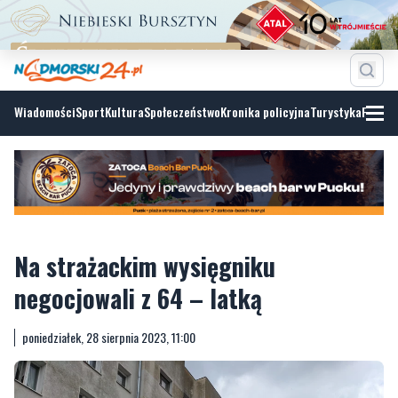
Wiadomości
Sport
Kultura
Społeczeństwo
Kronika policyjna
Turystyka
Fotoga
Na strażackim wysięgniku
negocjowali z 64 – latką
poniedziałek, 28 sierpnia 2023, 11:00