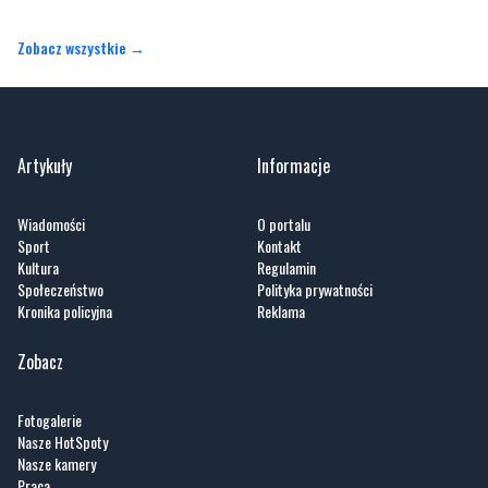
Artykuły
Informacje
Wiadomości
O portalu
Sport
Kontakt
Kultura
Regulamin
Społeczeństwo
Polityka prywatności
Kronika policyjna
Reklama
Zobacz
Fotogalerie
Nasze HotSpoty
Nasze kamery
Praca
Praca IT Gdańsk
GoWork.pl
Dodaj ofertę pracy