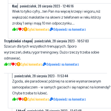
Kaz
poniedziałek, 28 sierpnia 2023 - 12:46:16
Wiek to tylko cyfry...ten Pan ma więcej krzepy i wigoru,niż
większość małolatów na siłowni z telefonem w reku którzy
zrobią 1 serię i mają 10 min odpoczynku...
6
2
Zgłoś komentarz
Odpowiedz na komentarz
Trzydzieści stopni
poniedziałek, 28 sierpnia 2023 - 10:57:03
Szacun dla tych wszystkich trenujących. Sporo
wyrzeczeń,dieta,rygor treningowy. Dużo rzeczy trzeba sobie
odmawiać.
10
2
Zgłoś komentarz
Odpowiedz na komentarz
poniedziałek, 28 sierpnia 2023 - 11:53:44
Zgoda, ale paradować później na scenie wysmarowanym
samoopalaczem - w samych gaciach i się napinać na komendę?
Chyba trzeba to lubieć.
4
6
Zgłoś komentarz
Odpowiedz na komentarz
Lkhgf
poniedziałek, 28 sierpnia 2023 - 12:43:48