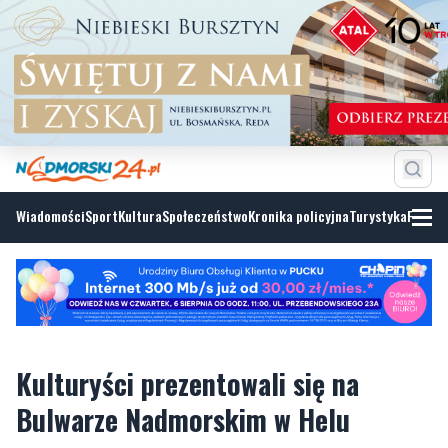
Wiadomości
Sport
Kultura
Społeczeństwo
Kronika policyjna
Turystyka
Fotoga
Kulturyści prezentowali się na
Bulwarze Nadmorskim w Helu