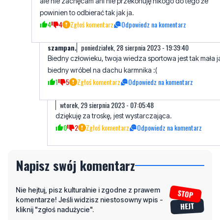
ale nie zachęcam ani nie przekonuję nikogo do tego że
powinien to odbierać tak jak ja.
4
4
Zgłoś komentarz
Odpowiedz na komentarz
szampan.
poniedziałek, 28 sierpnia 2023 - 19:39:40
Biedny człowieku, twoja wiedza sportowa jest tak mała j
biedny wróbel na dachu karmnika :(
1
5
Zgłoś komentarz
Odpowiedz na komentarz
wtorek, 29 sierpnia 2023 - 07:05:48
dziękuję za troskę, jest wystarczająca.
0
2
Zgłoś komentarz
Odpowiedz na komentarz
Napisz swój komentarz
Nie hejtuj, pisz kulturalnie i zgodne z prawem
komentarze! Jeśli widzisz niestosowny wpis -
kliknij "zgłoś nadużycie".