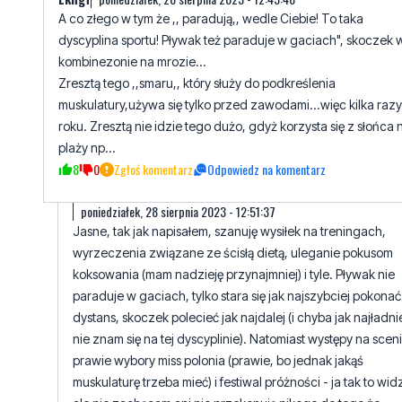
A co złego w tym że ,, paradują,, wedle Ciebie! To taka
dyscyplina sportu! Pływak też paraduje w gaciach", skoczek 
kombinezonie na mrozie...
Zresztą tego ,,smaru,, który służy do podkreślenia
muskulatury,używa się tylko przed zawodami...więc kilka raz
roku. Zresztą nie idzie tego dużo, gdyż korzysta się z słońca 
plaży np...
8
0
Zgłoś komentarz
Odpowiedz na komentarz
poniedziałek, 28 sierpnia 2023 - 12:51:37
Jasne, tak jak napisałem, szanuję wysiłek na treningach,
wyrzeczenia związane ze ścisłą dietą, uleganie pokusom
koksowania (mam nadzieję przynajmniej) i tyle. Pływak nie
paraduje w gaciach, tylko stara się jak najszybciej pokonać
dystans, skoczek polecieć jak najdalej (i chyba jak najładnie
nie znam się na tej dyscyplinie). Natomiast występy na sceni
prawie wybory miss polonia (prawie, bo jednak jakąś
muskulaturę trzeba mieć) i festiwal próżności - ja tak to wid