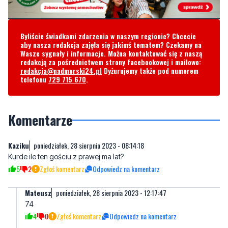
Byliście świadkami zdarzenia w naszym regionie? Chcecie
aby nasza redakcja zajęła się jakimś tematem? Czekamy na
Wasze sygnały i informacje. Można kontaktować się z naszą
redakcją za pośrednictwem strony facebookowej i mailowo:
redakcja@nadmorski24.pl
Dyżurujemy także pod numerem
telefonu
729 715 670
.
Komentarze
Kaziku
poniedziałek, 28 sierpnia 2023 - 08:14:18
Kurde ile ten gościu z prawej ma lat?
5
2
Zgłoś komentarz
Odpowiedz na komentarz
Mateusz
poniedziałek, 28 sierpnia 2023 - 12:17:47
74
4
0
Zgłoś komentarz
Odpowiedz na komentarz