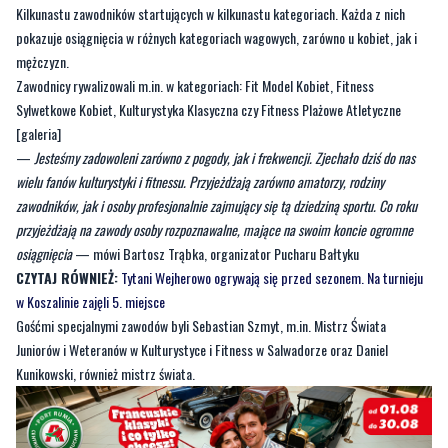
Kilkunastu zawodników startujących w kilkunastu kategoriach. Każda z nich
pokazuje osiągnięcia w różnych kategoriach wagowych, zarówno u kobiet, jak i
mężczyzn.
Zawodnicy rywalizowali m.in. w kategoriach: Fit Model Kobiet, Fitness
Sylwetkowe Kobiet, Kulturystyka Klasyczna czy Fitness Plażowe Atletyczne
[galeria]
—
Jesteśmy zadowoleni zarówno z pogody, jak i frekwencji. Zjechało dziś do nas
wielu fanów kulturystyki i fitnessu. Przyjeżdżają zarówno amatorzy, rodziny
zawodników, jak i osoby profesjonalnie zajmujący się tą dziedziną sportu. Co roku
przyjeżdżają na zawody osoby rozpoznawalne, mające na swoim koncie ogromne
osiągnięcia
— mówi Bartosz Trąbka, organizator Pucharu Bałtyku
CZYTAJ RÓWNIEŻ:
Tytani Wejherowo ogrywają się przed sezonem. Na turnieju
w Koszalinie zajęli 5. miejsce
Gośćmi specjalnymi zawodów byli Sebastian Szmyt, m.in. Mistrz Świata
Juniorów i Weteranów w Kulturystyce i Fitness w Salwadorze oraz Daniel
Kunikowski, również mistrz świata.