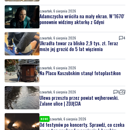
czwartek, 6 sierpnia 2026
Adamczycha wróciła na mały ekran. W '1670'
ponownie widzimy aktorkę z Gdyni
czwartek, 6 sierpnia 2026
4
Ukradła towar za blisko 2,9 tys. zł. Teraz
może jej grozić do 5 lat więzienia
czwartek, 6 sierpnia 2026
Na Placu Kaszubskim stanął fotoplastikon
czwartek, 6 sierpnia 2026
5
Ulewa przeszła przez powiat wejherowski.
Zalane ulice | ZDJĘCIA
czwartek, 6 sierpnia 2026
NOWE
Od festynów po koncerty. Sprawdź, co czeka