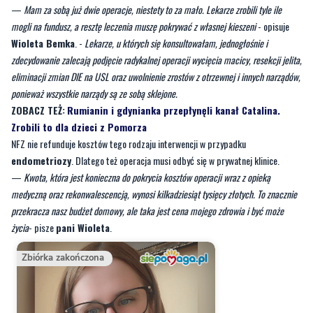
—
Mam za sobą już dwie operacje, niestety to za mało. Lekarze zrobili tyle ile
mogli na fundusz, a resztę leczenia muszę pokrywać z własnej kieszeni
- opisuje
Wioleta Bemka
. -
Lekarze, u których się konsultowałam, jednogłośnie i
zdecydowanie zalecają podjęcie radykalnej operacji wycięcia macicy, resekcji jelita,
eliminacji zmian DIE na USL oraz uwolnienie zrostów z otrzewnej i innych narządów,
ponieważ wszystkie narządy są ze sobą sklejone.
ZOBACZ TEŻ:
Rumianin i gdynianka przepłynęli kanał Catalina.
Zrobili to dla dzieci z Pomorza
NFZ nie refunduje kosztów tego rodzaju interwencji w przypadku
endometriozy
. Dlatego też operacja musi odbyć się w prywatnej klinice.
—
Kwota, która jest konieczna do pokrycia kosztów operacji wraz z opieką
medyczną oraz rekonwalescencją, wynosi kilkadziesiąt tysięcy złotych. To znacznie
przekracza nasz budżet domowy, ale taka jest cena mojego zdrowia i być może
życia
- pisze
pani Wioleta
.