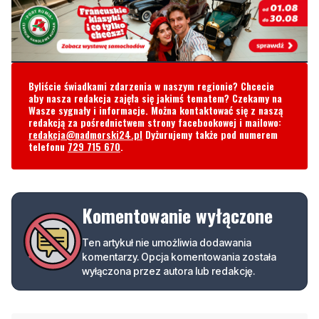
Byliście świadkami zdarzenia w naszym regionie? Chcecie
aby nasza redakcja zajęła się jakimś tematem? Czekamy na
Wasze sygnały i informacje. Można kontaktować się z naszą
redakcją za pośrednictwem strony facebookowej i mailowo:
redakcja@nadmorski24.pl
Dyżurujemy także pod numerem
telefonu
729 715 670
.
Komentowanie wyłączone
Ten artykuł nie umożliwia dodawania
komentarzy. Opcja komentowania została
wyłączona przez autora lub redakcję.