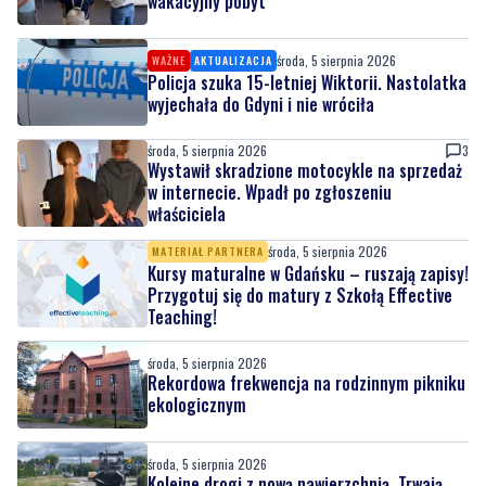
wakacyjny pobyt
środa, 5 sierpnia 2026
WAŻNE
AKTUALIZACJA
Policja szuka 15-letniej Wiktorii. Nastolatka
wyjechała do Gdyni i nie wróciła
środa, 5 sierpnia 2026
3
Wystawił skradzione motocykle na sprzedaż
w internecie. Wpadł po zgłoszeniu
właściciela
środa, 5 sierpnia 2026
MATERIAŁ PARTNERA
Kursy maturalne w Gdańsku – ruszają zapisy!
Przygotuj się do matury z Szkołą Effective
Teaching!
środa, 5 sierpnia 2026
Rekordowa frekwencja na rodzinnym pikniku
ekologicznym
środa, 5 sierpnia 2026
Kolejne drogi z nową nawierzchnią. Trwają