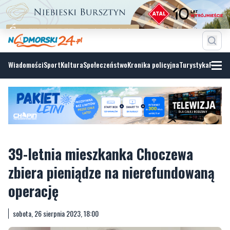
Wiadomości
Sport
Kultura
Społeczeństwo
Kronika policyjna
Turystyka
Fotoga
39-letnia mieszkanka Choczewa
zbiera pieniądze na nierefundowaną
operację
sobota, 26 sierpnia 2023, 18:00