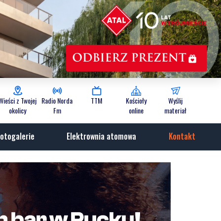
Wieści z Twojej
Radio Norda
TTM
Kościoły
Wyślij
okolicy
Fm
online
materiał
otogalerie
Elektrownia atomowa
Kontakt