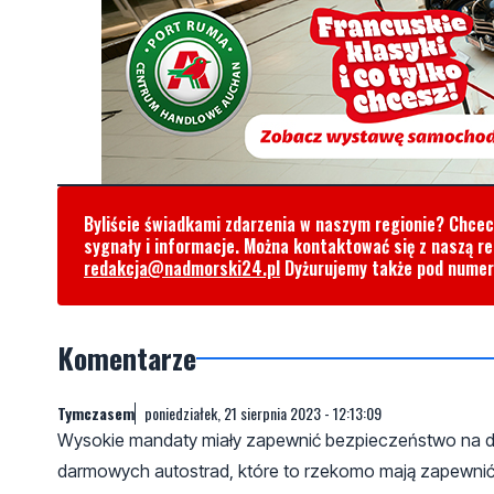
Byliście świadkami zdarzenia w naszym regionie? Chce
sygnały i informacje. Można kontaktować się z naszą r
redakcja@nadmorski24.pl
Dyżurujemy także pod nume
Komentarze
Tymczasem
poniedziałek, 21 sierpnia 2023 - 12:13:09
Wysokie mandaty miały zapewnić bezpieczeństwo na dro
darmowych autostrad, które to rzekomo mają zapewnić