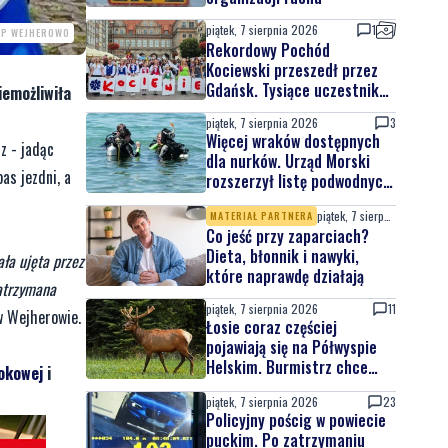
piątek, 7 sierpnia 2026
1
PP WEJHEROWO
Rekordowy Pochód
Kociewski przeszedł przez
Gdańsk. Tysiące uczestników
iemożliwiła
na jubileuszowej edycji
piątek, 7 sierpnia 2026
3
Więcej wraków dostępnych
z - jadąc
dla nurków. Urząd Morski
as jezdni, a
rozszerzył listę podwodnych
atrakcji
piątek, 7 sierpnia 2026
MATERIAŁ PARTNERA
Co jeść przy zaparciach?
Dieta, błonnik i nawyki,
ła ujęta przez
które naprawdę działają
zatrzymana
piątek, 7 sierpnia 2026
11
w Wejherowie.
Łosie coraz częściej
pojawiają się na Półwyspie
Helskim. Burmistrz chce
okowej
i
nowych znaków drogowych
piątek, 7 sierpnia 2026
23
Policyjny pościg w powiecie
puckim. Po zatrzymaniu