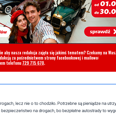
cie aby nasza redakcja zajęła się jakimś tematem? Czekamy na Was
edakcją za pośrednictwem strony facebookowej i mailowo:
rem telefonu
729 715 670
.
gach, lecz nie o to chodziło. Potrzebne są pieniądze na utrz
 bezpieczeństwo na drogach, bo bezpłatne autostrady to wyg