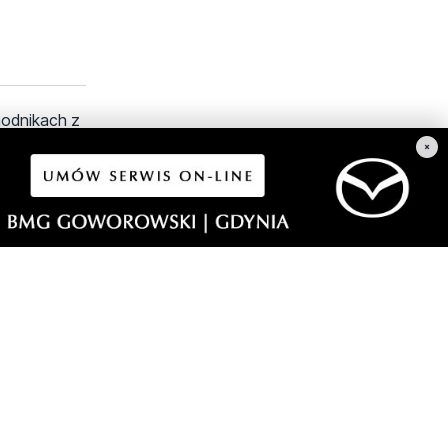
hodnikach z
×
szaleńczej
gować,
hodnikach z
szaleńczej
gować,