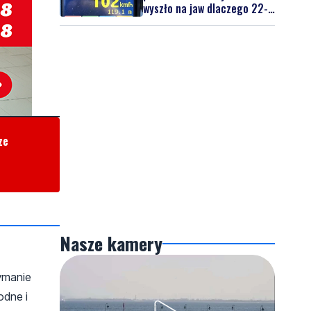
wyszło na jaw dlaczego 22-
latek uciekał
ze
Nasze kamery
ymanie
odne i