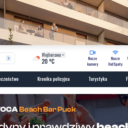
Wejherowo
Nasze
Nasze
o
20
C
kamery
HotSpoty
eczeństwo
Kronika policyjna
Turystyka
F