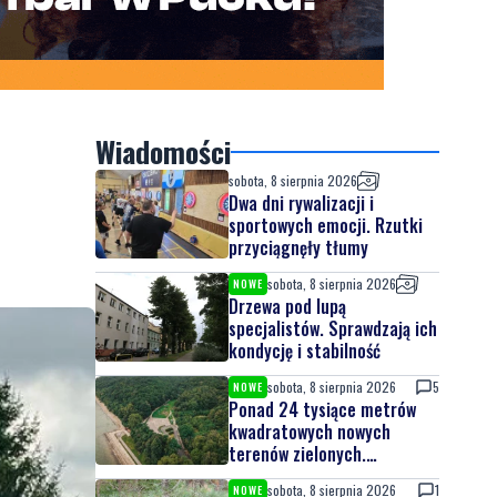
Wiadomości
sobota, 8 sierpnia 2026
Dwa dni rywalizacji i
sportowych emocji. Rzutki
przyciągnęły tłumy
sobota, 8 sierpnia 2026
NOWE
Drzewa pod lupą
specjalistów. Sprawdzają ich
kondycję i stabilność
sobota, 8 sierpnia 2026
5
NOWE
Ponad 24 tysiące metrów
kwadratowych nowych
terenów zielonych.
Powstanie nowa przestrzeń
sobota, 8 sierpnia 2026
1
NOWE