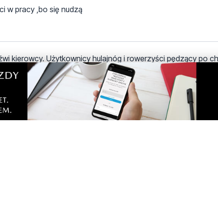
ci w pracy ,bo się nudzą
eźwi kierowcy. Użytkownicy hulajnóg i rowerzyści pędzący po c
h, choć jak nazwa wskazuje, chodnik służy do chodzenia, nie 
iejscy niczego nie robią, choć zgodnie z przepisami powinni rea
eźwi kierowcy. Użytkownicy hulajnóg i rowerzyści pędzący po c
h, choć jak nazwa wskazuje, chodnik służy do chodzenia, nie 
iejscy niczego nie robią, choć zgodnie z przepisami powinni rea