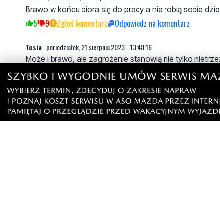
Brawo w końcu biora się do pracy a nie robią sobie dzie
5
9
Zgłoś komentarz
Odpowiedz na komentarz
Tosia
poniedziałek, 21 sierpnia 2023 - 13:48:16
Może i brawo, ale zagrożenie stanowią nie tylko nietrz
kosmiczną prędkością, stanowią zagrożenie dla pieszyc
jazdy. Z tym problemem dzielni policjanci i strażnicy m
pouczać i dawać mandaty.
2
3
Zgłoś komentarz
Odpowiedz na komentarz
Tosia
poniedziałek, 21 sierpnia 2023 - 13:49:19
Może i brawo, ale zagrożenie stanowią nie tylko nietrz
kosmiczną prędkością, stanowią zagrożenie dla pieszyc
jazdy. Z tym problemem dzielni policjanci i strażnicy m
pouczać i dawać mandaty.
3
2
Zgłoś komentarz
Odpowiedz na komentarz