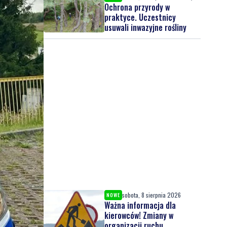
do wypoczynku
Ochrona przyrody w
praktyce. Uczestnicy
usuwali inwazyjne rośliny
sobota, 8 sierpnia 2026
NOWE
Ważna informacja dla
kierowców! Zmiany w
organizacji ruchu