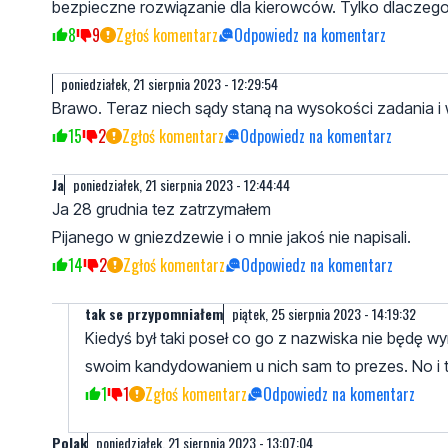
bezpieczne rozwiązanie dla kierowców. Tylko dlaczego
8
9
Zgłoś komentarz
Odpowiedz na komentarz
poniedziałek, 21 sierpnia 2023 - 12:29:54
Brawo. Teraz niech sądy staną na wysokości zadania i wy
15
2
Zgłoś komentarz
Odpowiedz na komentarz
Ja
poniedziałek, 21 sierpnia 2023 - 12:44:44
Ja 28 grudnia tez zatrzymałem
Pijanego w gniezdzewie i o mnie jakoś nie napisali.
14
2
Zgłoś komentarz
Odpowiedz na komentarz
tak se przypomniałem
piątek, 25 sierpnia 2023 - 14:19:32
Kiedyś był taki poseł co go z nazwiska nie będę wym
swoim kandydowaniem u nich sam to prezes. No i t
1
1
Zgłoś komentarz
Odpowiedz na komentarz
Polak
poniedziałek, 21 sierpnia 2023 - 13:07:04