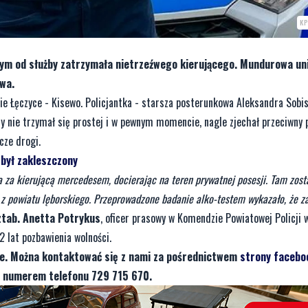
K
lnym od służby zatrzymała nietrzeźwego kierującego. Mundurowa un
wa.
sie Łęczyce - Kisewo. Policjantka - starsza posterunkowa Aleksandra Sobis
nie trzymał się prostej i w pewnym momencie, nagle zjechał przeciwny p
cze drogi.
 był zakleszczony
 za kierującą mercedesem, docierając na teren prywatnej posesji. Tam zosta
w z powiatu lęborskiego. Przeprowadzone badanie alko-testem wykazało, że 
ztab. Anetta Potrykus
, oficer prasowy w Komendzie Powiatowej Policji 
2 lat pozbawienia wolności.
je. Można kontaktować się z nami za pośrednictwem
strony facebo
d numerem telefonu 729 715 670.