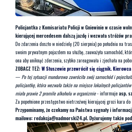
Policjantka z Komisariatu Policji w Gniewinie w czasie wo
kierującej mercedesem dalszą jazdę i wezwała stróżów pra
Do zdarzenia doszło w niedzielę (20 sierpnia) po południu na tra
swoim prywatnym pojazdem na służbę, zauważyła samochód, który 
ona aby uniknąć zderzenia, szybko zareagowała i zjechała na pobo
ZOBACZ TEŻ:
W Słuszewie przewrócił się ciągnik. Kierowca
—
Po tej sytuacji mundurowa zawróciła swój samochód i pojechała
policjantkę, która wezwała także na miejsce lokalnych policjantó
miała prawie 2 promile alkoholu w organizmie
- informuje
asp. s
Za popełnione przestępstwo nietrzeźwej kierującej grozi kara do 
Przypominamy, że czekamy na Państwa sygnały i informac
mailowo:
redakcja@nadmorski24.pl
. Dyżurujemy także po