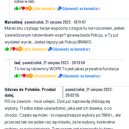
Marcelina
poniedziałek, 21 sierpnia 2023 - 18:11:47
Mareczku czytając twoje wypociny czegoś tu nie rozumiem, jesteś
zawiedzionym ratownikiem wopr? sprawę bada Policja, a Ty już
wydałeś wyrok. Jesteś lepszy jak Policja BRAWO.
3
6
Zgłoś komentarz
Odpowiedz na komentarz
Jan
poniedziałek, 21 sierpnia 2023 - 20:19:54
To nie są ratownicy WOPR To jest jakaś prywatna fundacja
11
0
Zgłoś komentarz
Odpowiedz na komentarz
Odezwa do Polaków. Przekaż
poniedziałek, 21 sierpnia 2023 -
dalej.
20:02:55
PiS na zawsze - musi odejść. Dziś już naprawdę zbliżają się
wybory. Trzeba sobie uświadomić, jaka jest ich stawka, o co
chodzi. Często się mówi - to najważniejsze wybory po 1989 r., ale
przecież tak nie jeden raz się mówiło, że te wybory, konkretne
wybory, są najważniejsze. Tym razem jest naprawdę ku temu
podstawa, bo w porównaniu z sytuacją sprzed czterech czy
sprzed ośmiu lat, sytuacja bardzo się zmieniła, pod wieloma
względami. PiS na zawsze - musi odejść.