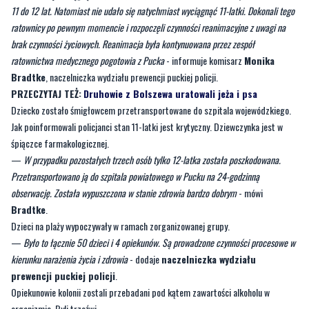
ratownictwa medycznego pogotowia z Pucka
- informuje komisarz
Monika
Bradtke
, naczelniczka wydziału prewencji puckiej policji.
PRZECZYTAJ TEŻ:
Druhowie z Bolszewa uratowali jeża i psa
Dziecko zostało śmigłowcem przetransportowane do szpitala wojewódzkiego.
Jak poinformowali policjanci stan 11-latki jest krytyczny. Dziewczynka jest w
śpiączce farmakologicznej.
—
W przypadku pozostałych trzech osób tylko 12-latka została poszkodowana.
Przetransportowano ją do szpitala powiatowego w Pucku na 24-godzinną
obserwację. Została wypuszczona w stanie zdrowia bardzo dobrym
- mówi
Bradtke
.
Dzieci na plaży wypoczywały w ramach zorganizowanej grupy.
—
Było to łącznie 50 dzieci i 4 opiekunów. Są prowadzone czynności procesowe w
kierunku narażenia życia i zdrowia
- dodaje
naczelniczka wydziału
prewencji puckiej policji
.
Opiekunowie kolonii zostali przebadani pod kątem zawartości alkoholu w
organizmie. Byli trzeźwi.
Przypominamy, że czekamy na Państwa sygnały i informacje. Można
kontaktować się z nami za pośrednictwem
strony facebookowej
i
mailowo:
redakcja@nadmorski24.pl
. Dyżurujemy także pod