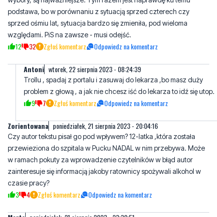
12
32
Zgłoś komentarz
Odpowiedz na komentarz
Antoni
wtorek, 22 sierpnia 2023 - 08:24:39
Trollu , spadaj z portalu i zasuwaj do lekarza ,bo masz duży
problem z głową , a jak nie chcesz iść do lekarza to idź się utop.
9
7
Zgłoś komentarz
Odpowiedz na komentarz
Zorientowana
poniedziałek, 21 sierpnia 2023 - 20:04:16
Czy autor tekstu pisał go pod wpływem? 12-latka ,która została
przewieziona do szpitala w Pucku NADAL w nim przebywa. Może
w ramach pokuty za wprowadzenie czytelników w błąd autor
zainteresuje się informacją jakoby ratownicy spożywali alkohol w
czasie pracy?
3
4
Zgłoś komentarz
Odpowiedz na komentarz
Marta
poniedziałek, 21 sierpnia 2023 - 23:30:51
Co to ma wogole Być! Co ma do tego Tusk albo PiS.Czy Wy
jesteście normalni! Wydarzyła się tragedia, dziewczynka w
śpiączce.