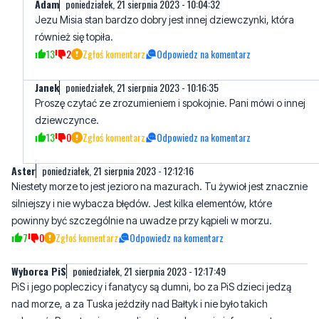
13
2
Zgłoś komentarz
Odpowiedz na komentarz
Janek
poniedziałek, 21 sierpnia 2023 - 10:16:35
Proszę czytać ze zrozumieniem i spokojnie. Pani mówi o innej
dziewczynce.
13
0
Zgłoś komentarz
Odpowiedz na komentarz
Aster
poniedziałek, 21 sierpnia 2023 - 12:12:16
Niestety morze to jest jezioro na mazurach. Tu żywioł jest znacznie
silniejszy i nie wybacza błędów. Jest kilka elementów, które
powinny być szczególnie na uwadze przy kąpieli w morzu.
7
0
Zgłoś komentarz
Odpowiedz na komentarz
Wyborca PiS
poniedziałek, 21 sierpnia 2023 - 12:17:49
PiS i jego popleczicy i fanatycy są dumni, bo za PiS dzieci jedzą
nad morze, a za Tuska jeździły nad Bałtyk i nie było takich
zdarzeń. Poza tym inne media o tym zdarzeniu informowały w
piątek, a nadmorski obudził się w poniedziałek.
12
24
Zgłoś komentarz
Odpowiedz na komentarz