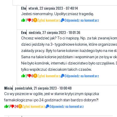
7
3
Zgłoś komentarz
Odpowiedz na komentarz
Eva
niedziela, 27 sierpnia 2023 - 18:01:36
Chcesz wiedzieć jak? To ci napiszę. Np. za tak zwanej ko
dzieci jeździły na 3- tygodniowe kolonie, które organizow
zakłady pracy. Były to tanie kolonie i każdego było na nie st
Sama na takie kolonie jeździłam i wspominam je ze łzą w ok
Nie było komórek, internetu i dzieciństwo było szczęśliwe. 
tylko współczuć dzieciakom takich czasów.
2
0
Zgłoś komentarz
Odpowiedz na komentarz
Misia
poniedziałek, 21 sierpnia 2023 - 10:00:48
Co wy piszecie w ogóle, jest w stanie krytycznym śpiączka
farmakologiczna i po 24 godzinach stan bardzo dobrym?!
5
24
Zgłoś komentarz
Odpowiedz na komentarz
Adam
poniedziałek, 21 sierpnia 2023 - 10:04:32
Jezu Misia stan bardzo dobry jest innej dziewczynki, która
również się topiła.