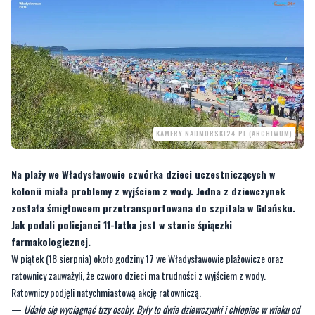
KAMERY NADMORSKI24.PL (ARCHIWUM)
Na plaży we Władysławowie czwórka dzieci uczestniczących w
kolonii miała problemy z wyjściem z wody. Jedna z dziewczynek
została śmigłowcem przetransportowana do szpitala w Gdańsku.
Jak podali policjanci 11-latka jest w stanie śpiączki
farmakologicznej.
W piątek (18 sierpnia) około godziny 17 we Władysławowie plażowicze oraz
ratownicy zauważyli, że czworo dzieci ma trudności z wyjściem z wody.
Ratownicy podjęli natychmiastową akcję ratowniczą.
—
Udało się wyciągnąć trzy osoby. Były to dwie dziewczynki i chłopiec w wieku od
11 do 12 lat. Natomiast nie udało się natychmiast wyciągnąć 11-latki. Dokonali tego
ratownicy po pewnym momencie i rozpoczęli czynności reanimacyjne z uwagi na
brak czynności życiowych. Reanimacja była kontynuowana przez zespół