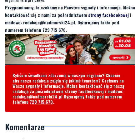
numerem telefonu 729 715 670.
Byliście świadkami zdarzenia w naszym regionie? Chcecie
aby nasza redakcja zajęła się jakimś tematem? Czekamy na
Wasze sygnały i informacje. Można kontaktować się z naszą
redakcją za pośrednictwem strony facebookowej i mailowo:
redakcja@nadmorski24.pl
Dyżurujemy także pod numerem
telefonu
729 715 670
.
Komentarze
Weronika
poniedziałek, 21 sierpnia 2023 - 09:41:02
Boże, jaka tragedia. Co muszą teraz czuć rodzice tej dziewczynki.
Wysłali ja na obóz , aby wypoczęła i się dobrze bawiła a tu proszę