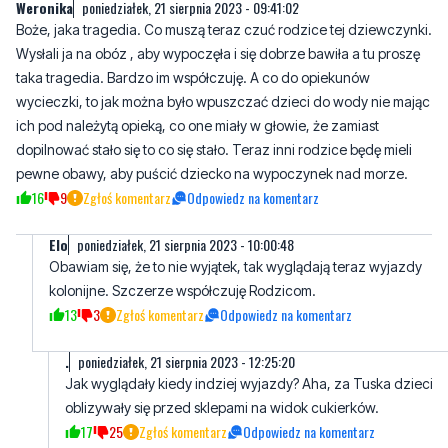
taka tragedia. Bardzo im współczuję. A co do opiekunów
wycieczki, to jak można było wpuszczać dzieci do wody nie mając
ich pod należytą opieką, co one miały w głowie, że zamiast
dopilnować stało się to co się stało. Teraz inni rodzice będę mieli
pewne obawy, aby puścić dziecko na wypoczynek nad morze.
16
9
Zgłoś komentarz
Odpowiedz na komentarz
Elo
poniedziałek, 21 sierpnia 2023 - 10:00:48
Obawiam się, że to nie wyjątek, tak wyglądają teraz wyjazdy
kolonijne. Szczerze współczuję Rodzicom.
13
3
Zgłoś komentarz
Odpowiedz na komentarz
.
poniedziałek, 21 sierpnia 2023 - 12:25:20
Jak wyglądały kiedy indziej wyjazdy? Aha, za Tuska dzieci
oblizywały się przed sklepami na widok cukierków.
17
25
Zgłoś komentarz
Odpowiedz na komentarz
Elo
wtorek, 22 sierpnia 2023 - 07:40:14
Jesteś nienormalny. Upolityczniasz tragedię.