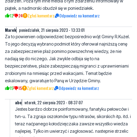
Marek
poniedziałek, 21 sierpnia 2023 - 13:33:01
Za to powienien odpowiedzieć bezpośrednio wójt Gminy R.Kużel.
To jego decyzją wybrano podmiot który oferował najniższą cenę
za zabezpieczenie plaż pomimo powszechnej wiedzy, że nie
nadają się do niczego. Jak zwykle odbija się to na
bezpieczeństwe, plaże zabezpieczają migranci z uprawnieniami
zrobionymi na nmiesiąc przed wakacjami. Temat będzie
eskalowany, gwaratuje to Paną w Urzędzie Gminy.
15
15
Zgłoś komentarz
Odpowiedz na komentarz
abc
wtorek, 22 sierpnia 2023 - 08:37:07
Jestes bardzo dobrze poinformowany, fanatyku pełowców i
tvn-u. Ta zgraja oszołomów typu nitrasów, sikorskich itp. itd. i
teraz naćpanego kołodziejczaka zawsze wszystko wiedza
najlepiej. Tylko im uwierzyć i zagłosować. nastepnie strzelic
sobie w łeb.
4
9
Zgłoś komentarz
Odpowiedz na komentarz