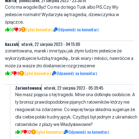
16
3
Zgłoś komentarz
Odpowiedz na komentarz
kaszub
wtorek, 22 sierpnia 2023 - 04:15:00
zorientowana, marek i inne typu jak złymi ludzmi jesteście że
wykorzystujecie ludzką tragedię., brak wiary i miłości, nawróćcie a
może za wasze zło dostaniecie rozgrzeszenie
3
9
Zgłoś komentarz
Odpowiedz na komentarz
Zorientowana
wtorek, 22 sierpnia 2023 - 05:39:45
Nie masz pojęcia o tej tragedii. Mnie ona dotknęła osobiście. A
ty bronisz prawdopodobnie pijanych ratowników którzy nie
reagowali na zdarzenie. Co więcej twoja składnia sugeruje że
dla ciebie polski trudny język. Czyżbyś był jednym z ukraińskich
ratowników z plaży we Władysławowie?
9
12
Zgłoś komentarz
Odpowiedz na komentarz
Pytanie
wtorek, 22 sierpnia 2023 - 06:39:46
W jakim stopniu dotyczy ciebie ta tragedia? Co z dziewczyną
która została zabrana śmigłowcem LPR?