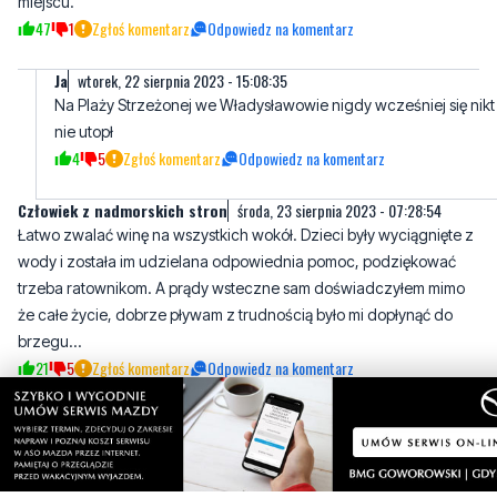
Na Plaży Strzeżonej we Władysławowie nigdy wcześniej się nikt
nie utopł
4
5
Zgłoś komentarz
Odpowiedz na komentarz
Człowiek z nadmorskich stron
środa, 23 sierpnia 2023 - 07:28:54
Łatwo zwalać winę na wszystkich wokół. Dzieci były wyciągnięte z
wody i została im udzielana odpowiednia pomoc, podziękować
trzeba ratownikom. A prądy wsteczne sam doświadczyłem mimo
że całe życie, dobrze pływam z trudnością było mi dopłynąć do
brzegu...
21
5
Zgłoś komentarz
Odpowiedz na komentarz
Napisz swój komentarz
Nie hejtuj, pisz kulturalnie i zgodne z prawem
komentarze! Jeśli widzisz niestosowny wpis -
kliknij "zgłoś nadużycie".