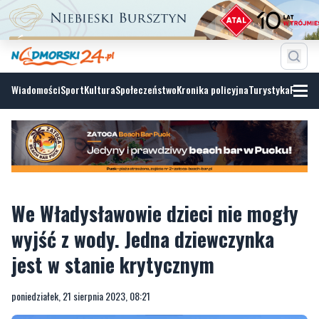
Wiadomości
Sport
Kultura
Społeczeństwo
Kronika policyjna
Turystyka
Fotoga
We Władysławowie dzieci nie mogły
wyjść z wody. Jedna dziewczynka
jest w stanie krytycznym
poniedziałek, 21 sierpnia 2023, 08:21