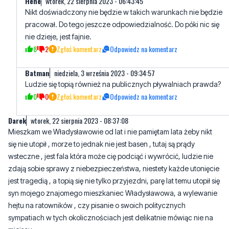
8
2
Zgłoś komentarz
Odpowiedz na komentarz
Batman
niedziela, 3 września 2023 - 09:34:57
Ludzie się topią również na publicznych pływalniach prawda?
0
0
Zgłoś komentarz
Odpowiedz na komentarz
Darek
wtorek, 22 sierpnia 2023 - 08:37:08
Mieszkam we Władysławowie od lat i nie pamiętam lata żeby nikt
się nie utopił , morze to jednak nie jest basen , tutaj są prądy
wsteczne , jest fala która może cię podciąć i wywrócić, ludzie nie
zdają sobie sprawy z niebezpieczeństwa, niestety każde utonięcie
jest tragedią , a topią się nie tylko przyjezdni, parę lat temu utopił się
syn mojego znajomego mieszkaniec Władysławowa, a wylewanie
hejtu na ratowników , czy pisanie o swoich politycznych
sympatiach w tych okolicznościach jest delikatnie mówiąc nie na
miejscu.
47
1
Zgłoś komentarz
Odpowiedz na komentarz
Ja
wtorek, 22 sierpnia 2023 - 15:08:35