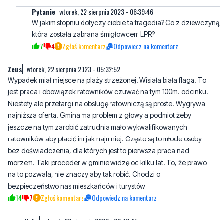
7
4
Zgłoś komentarz
Odpowiedz na komentarz
Zeus
wtorek, 22 sierpnia 2023 - 05:32:52
Wypadek miał miejsce na plaży strzeżonej. Wisiała biała flaga. To
jest praca i obowiązek ratowników czuwać na tym 100m. odcinku.
Niestety ale przetargi na obsługę ratowniczą są proste. Wygrywa
najniższa oferta. Gmina ma problem z głowy a podmiot żeby
jeszcze na tym zarobić zatrudnia mało wykwalifikowanych
ratowników aby płacić im jak najmniej. Często są to młode osoby
bez doświadczenia, dla których jest to pierwsza praca nad
morzem. Taki proceder w gminie widzę od kilku lat. To, że prawo
na to pozwala, nie znaczy aby tak robić. Chodzi o
bezpieczeństwo nas mieszkańców i turystów
14
7
Zgłoś komentarz
Odpowiedz na komentarz
Hehe
wtorek, 22 sierpnia 2023 - 06:43:45
Nikt doświadczony nie będzie w takich warunkach nie będzie
pracował. Do tego jeszcze odpowiedzialność. Do póki nic się
nie dzieje, jest fajnie.