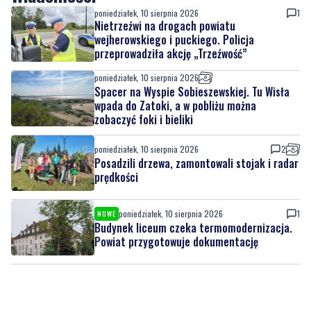
Posadzili drzewa, zamontowali stojak i radar
prędkości
Wiadomości
poniedziałek, 10 sierpnia 2026
1
Nietrzeźwi na drogach powiatu
wejherowskiego i puckiego. Policja
przeprowadziła akcję „Trzeźwość”
poniedziałek, 10 sierpnia 2026
Spacer na Wyspie Sobieszewskiej. Tu Wisła
wpada do Zatoki, a w pobliżu można
zobaczyć foki i bieliki
poniedziałek, 10 sierpnia 2026
2
Posadzili drzewa, zamontowali stojak i radar
prędkości
poniedziałek, 10 sierpnia 2026
1
NOWE
Budynek liceum czeka termomodernizacja.
Powiat przygotowuje dokumentację