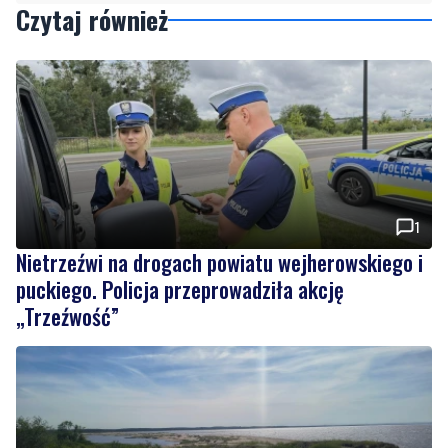
Podziel się tym artkułem z innymi:
Czytaj również
1
Nietrzeźwi na drogach powiatu wejherowskiego i
puckiego. Policja przeprowadziła akcję
„Trzeźwość”