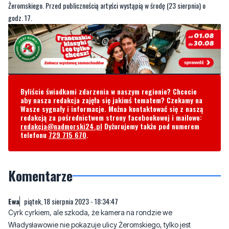
sierpnia) na godz. 16 przy ul. Dąbka
. Następnie cyrk zawita w Rumi.
Spektakl będzie można obejrzeć w
poniedziałek (21 sierpnia)
o godz. 17
przy
ul. Chełmińskiej
. Z kolei we Władysławowie cyrk rozstawi się przy ul.
Żeromskiego. Przed publicznością artyści wystąpią w środę (23 sierpnia) o
godz. 17.
Byliście świadkami zdarzenia w naszym regionie? Chcecie
aby nasza redakcja zajęła się jakimś tematem? Czekamy na
Wasze sygnały i informacje. Można kontaktować się z naszą
redakcją za pośrednictwem strony facebookowej i mailowo:
redakcja@nadmorski24.pl
Dyżurujemy także pod numerem
telefonu
729 715 670
.
Komentarze