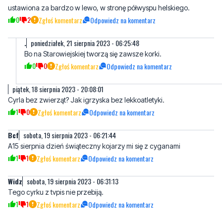
Ewa
piątek, 18 sierpnia 2023 - 18:34:47
Cyrk cyrkiem, ale szkoda, że kamera na rondzie we
Władysławowie nie pokazuje ulicy Żeromskiego, tylko jest
ustawiona za bardzo w lewo, w stronę półwyspu helskiego.
0
2
Zgłoś komentarz
Odpowiedz na komentarz
.
poniedziałek, 21 sierpnia 2023 - 06:25:48
Bo na Starowiejskiej tworzą się zawsze korki.
0
0
Zgłoś komentarz
Odpowiedz na komentarz
piątek, 18 sierpnia 2023 - 20:08:01
Cyrla bez zwierząt? Jak igrzyska bez lekkoatletyki.
1
0
Zgłoś komentarz
Odpowiedz na komentarz
Bcf
sobota, 19 sierpnia 2023 - 06:21:44
A15 sierpnia dzień świąteczny kojarzy mi się z cyganami
1
1
Zgłoś komentarz
Odpowiedz na komentarz
Widz
sobota, 19 sierpnia 2023 - 06:31:13