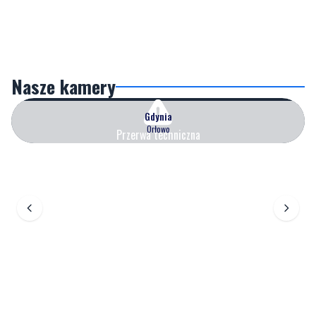
Nasze kamery
Gdynia
Orłowo
Przerwa techniczna