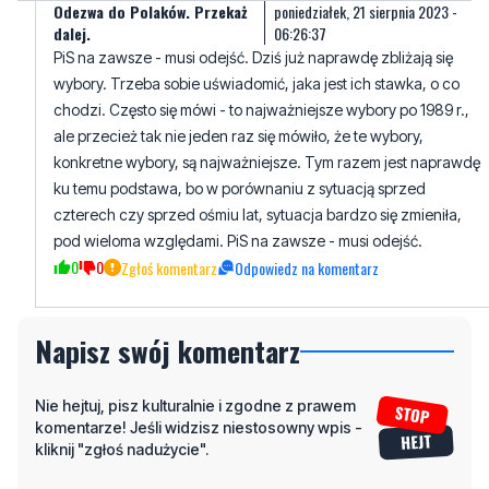
Tego cyrku z tvpis nie przebiją.
1
1
Zgłoś komentarz
Odpowiedz na komentarz
Odezwa do Polaków. Przekaż
poniedziałek, 21 sierpnia 2023 -
dalej.
06:26:37
PiS na zawsze - musi odejść. Dziś już naprawdę zbliżają się
wybory. Trzeba sobie uświadomić, jaka jest ich stawka, o co
chodzi. Często się mówi - to najważniejsze wybory po 1989 r.,
ale przecież tak nie jeden raz się mówiło, że te wybory,
konkretne wybory, są najważniejsze. Tym razem jest naprawdę
ku temu podstawa, bo w porównaniu z sytuacją sprzed
czterech czy sprzed ośmiu lat, sytuacja bardzo się zmieniła,
pod wieloma względami. PiS na zawsze - musi odejść.
0
0
Zgłoś komentarz
Odpowiedz na komentarz
Napisz swój komentarz
Nie hejtuj, pisz kulturalnie i zgodne z prawem