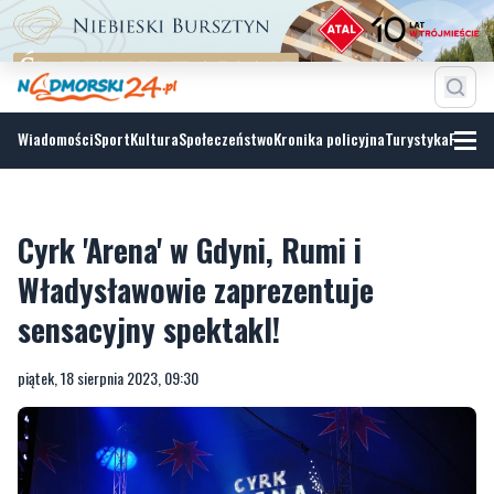
Wiadomości
Sport
Kultura
Społeczeństwo
Kronika policyjna
Turystyka
Fotoga
Cyrk 'Arena' w Gdyni, Rumi i
Władysławowie zaprezentuje
sensacyjny spektakl!
piątek, 18 sierpnia 2023, 09:30