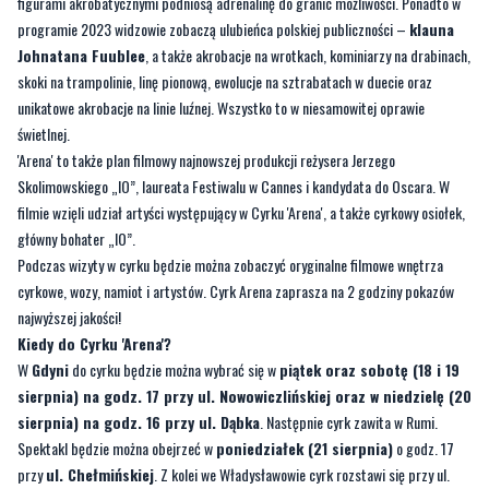
Pomorzu. Co czeka widzów? Artyści po raz pierwszy zaprezentują sensacyjne
rozpędzone
koła śmierci
, czyli wielkie wahadło o długości 8 metrów wiszące
w powietrzu i obracające się wokół własnej osi. W nim dwoje śmiałków, którzy
figurami akrobatycznymi podniosą adrenalinę do granic możliwości. Ponadto w
programie 2023 widzowie zobaczą ulubieńca polskiej publiczności –
klauna
Johnatana Fuublee
, a także akrobacje na wrotkach, kominiarzy na drabinach,
skoki na trampolinie, linę pionową, ewolucje na sztrabatach w duecie oraz
unikatowe akrobacje na linie luźnej. Wszystko to w niesamowitej oprawie
świetlnej.
'Arena' to także plan filmowy najnowszej produkcji reżysera Jerzego
Skolimowskiego „IO”, laureata Festiwalu w Cannes i kandydata do Oscara. W
filmie wzięli udział artyści występujący w Cyrku 'Arena', a także cyrkowy osiołek,
główny bohater „IO”.
Podczas wizyty w cyrku będzie można zobaczyć oryginalne filmowe wnętrza
cyrkowe, wozy, namiot i artystów. Cyrk Arena zaprasza na 2 godziny pokazów
najwyższej jakości!
Kiedy do Cyrku 'Arena'?
W
Gdyni
do cyrku będzie można wybrać się w
piątek oraz sobotę (18 i 19
sierpnia) na godz. 17 przy ul. Nowowiczlińskiej oraz w niedzielę (20