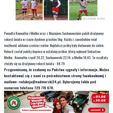
ARCHIWUM KLUBU
Ponadto Kownatke i Mielke wraz z Maciejem Suchanowskim pobili drużynowy
rekord świata w rzucie dyskiem greckim 5kg. Każdy z zawodników miał
możliwość oddania sześciu rzutów. Najdalsze próby były dodawane do siebie.
Rekord został pobity dopiero w ostatniej próbie, którą wykonał Sebastian
Mielke . Kownatke rzucił 24,22, Suchanowski 22,14, a Mielke 18,43. Te rezultaty
złożyły się na drużynowy rekord świata - 64.79
Przypominamy, że czekamy na Państwa sygnały i informacje. Można
kontaktować się z nami za pośrednictwem
strony facebookowej
i
mailowo:
redakcja@nadmorski24.pl
. Dyżurujemy także pod
numerem telefonu 729 715 670.
Byliście świadkami zdarzenia w naszym regionie? Chcecie
aby nasza redakcja zajęła się jakimś tematem? Czekamy na