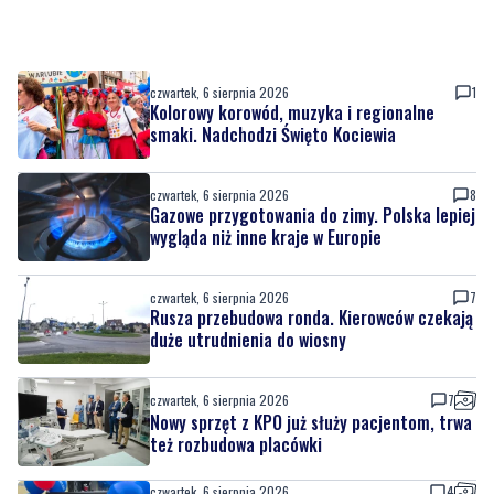
czwartek, 6 sierpnia 2026
1
Kolorowy korowód, muzyka i regionalne
smaki. Nadchodzi Święto Kociewia
czwartek, 6 sierpnia 2026
8
Gazowe przygotowania do zimy. Polska lepiej
wygląda niż inne kraje w Europie
czwartek, 6 sierpnia 2026
7
Rusza przebudowa ronda. Kierowców czekają
duże utrudnienia do wiosny
czwartek, 6 sierpnia 2026
7
Nowy sprzęt z KPO już służy pacjentom, trwa
też rozbudowa placówki
czwartek, 6 sierpnia 2026
4
Urodziny Biura Obsługi Klienta w Pucku. Były
promocje, porady i atrakcje dla
najmłodszych