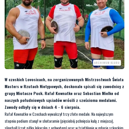
ARCHIWUM KLUBU
W czeskich Lovosicach, na zorganizowanych Mistrzostwach Świata
Masters w Rzutach Nietypowych, doskonale spisali się zawodnicy z
grupy Miotacze Puck. Rafał Kownatke oraz Sebastian Mielke od
naszych południowych sąsiadów wrócili z sześcioma medalami.
Zawody odbyły się w dniach 4 - 6 sierpnia.
Rafał Kownatke w Czechach wywalczył trzy złote medale. Na najwyższym
stopniu podium stanął w shotaramie (pięciobój pchnięcia kulą z miejsca),
slingball (rzut piłką lekarską z uchwytem) oraz w triathlonie w młocie szkockim.
Natomiast Sebastian Mielke wywalczył dwa srebra w shotoramie i trathlonie.
Złoto zdobył w konkurencji rzucie granatem sportowym.
ZOBACZ TEŻ:
Piasek, morze i silni mężczyźni. Za nami 3. edycja