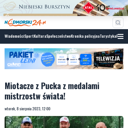
Wiadomości
Sport
Kultura
Społeczeństwo
Kronika policyjna
Turystyka
Fotoga
Miotacze z Pucka z medalami
mistrzostw świata!
wtorek, 8 sierpnia 2023, 12:00