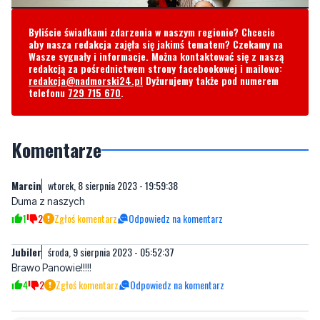
Wasze sygnały i informacje. Można kontaktować się z naszą
redakcją za pośrednictwem strony facebookowej i mailowo:
redakcja@nadmorski24.pl
Dyżurujemy także pod numerem
telefonu
729 715 670
.
Komentarze
Marcin
wtorek, 8 sierpnia 2023 - 19:59:38
Duma z naszych
1
2
Zgłoś komentarz
Odpowiedz na komentarz
Jubiler
środa, 9 sierpnia 2023 - 05:52:37
Brawo Panowie!!!!!
4
2
Zgłoś komentarz
Odpowiedz na komentarz
Napisz swój komentarz