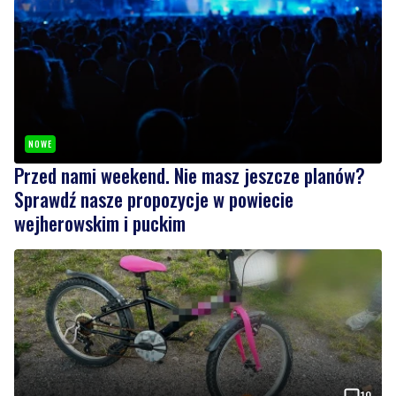
NOWE
Przed nami weekend. Nie masz jeszcze planów?
Sprawdź nasze propozycje w powiecie
wejherowskim i puckim
10
Nietrzeźwy opiekun jechał rowerem z dzieckiem.
Dziewczynka nie miała kasku