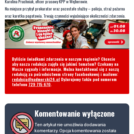
Byliście świadkami zdarzenia w naszym regionie? Chcecie
aby nasza redakcja zajęła się jakimś tematem? Czekamy na
Wasze sygnały i informacje. Można kontaktować się z naszą
redakcją za pośrednictwem strony facebookowej i mailowo:
redakcja@nadmorski24.pl
Dyżurujemy także pod numerem
telefonu
729 715 670
.
Komentowanie wyłączone
Ten artykuł nie umożliwia dodawania
komentarzy. Opcja komentowania została
wyłączona przez autora lub redakcję.