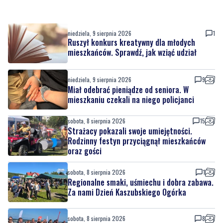
Ruszył konkurs kreatywny dla młodych
mieszkańców. Sprawdź, jak wziąć udział
niedziela, 9 sierpnia 2026
9
Miał odebrać pieniądze od seniora. W
mieszkaniu czekali na niego policjanci
sobota, 8 sierpnia 2026
15
Strażacy pokazali swoje umiejętności.
Rodzinny festyn przyciągnął mieszkańców
oraz gości
sobota, 8 sierpnia 2026
1
Regionalne smaki, uśmiechu i dobra zabawa.
Za nami Dzień Kaszubskiego Ogórka
sobota, 8 sierpnia 2026
8
Nad morzem zmierzyli się najsilniejsi.
Sportowe emocje i ważny cel