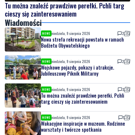
Wiadomości
niedziela, 9 sierpnia 2026
2
NOWE
Nowa strefa rekreacji powstała w ramach
Budżetu Obywatelskiego
niedziela, 9 sierpnia 2026
2
NOWE
Wojskowe pojazdy, pokazy i atrakcje.
Jubileuszowy Piknik Militarny
niedziela, 9 sierpnia 2026
3
NOWE
Tu można znaleźć prawdziwe perełki. Pchli
targ cieszy się zainteresowaniem
niedziela, 9 sierpnia 2026
1
NOWE
Wakacyjne inspiracje w muzeum. Rodzinne
warsztaty i twórcze spotkania