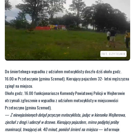
FOT. CZYTELNIK
Do śmiertelnego wypadku z udziałem motocyklisty doszło dziś około godz.
16.00 w Przetoczynie (gmina Szemud). Kierujący pojazdem 32- letni mężczyzna
zginął na miejscu.
Około godz. 16.00 funkcjonariusze Komendy Powiatowej Policji w Wejherowie
otrzymali zgłoszenie o wypadku z udziałem motocyklisty w miejscowości
Przetoczyno (gmina Szemud).
—
Z niewyjaśnionych dotąd przyczyn motocyklista, jadąc w kierunku Wejherowa,
zjechał z drogi i uderzył w drzewo. Kierujący pojazdem, mimo podjętej próby
reanimacji, trwającej ok. 40 minut, poniósł śmierć na miejscu
— informuje
Karolina Pruchniak, oficer prasowy KPP w Wejherowie.
Na miejsce przybył prokurator oraz pozostałe służby – policja, straż pożarna
oraz karetka pogotowia. Trwają czynności wyjaśniające okoliczności zdarzenia.