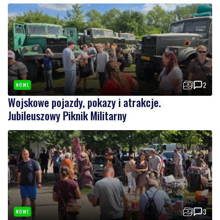
2
NOWE
Wojskowe pojazdy, pokazy i atrakcje.
Jubileuszowy Piknik Militarny
3
NOWE
Tu można znaleźć prawdziwe perełki. Pchli targ
cieszy się zainteresowaniem