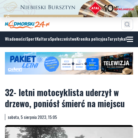
Wiadomości
Sport
Kultura
Społeczeństwo
Kronika policyjna
Turystyka
Fotoga
32- letni motocyklista uderzył w
drzewo, poniósł śmierć na miejscu
sobota, 5 sierpnia 2023, 15:05