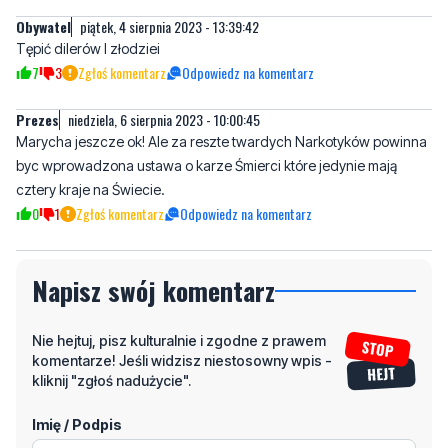
Obywatel
piątek, 4 sierpnia 2023 - 13:39:42
Tępić dilerów I złodziei
7
3
Zgłoś komentarz
Odpowiedz na komentarz
Prezes
niedziela, 6 sierpnia 2023 - 10:00:45
Marycha jeszcze ok! Ale za reszte twardych Narkotyków powinna
byc wprowadzona ustawa o karze Śmierci które jedynie mają
cztery kraje na Świecie.
0
1
Zgłoś komentarz
Odpowiedz na komentarz
Napisz swój komentarz
Nie hejtuj, pisz kulturalnie i zgodne z prawem
komentarze! Jeśli widzisz niestosowny wpis -
kliknij "zgłoś nadużycie".
Imię / Podpis