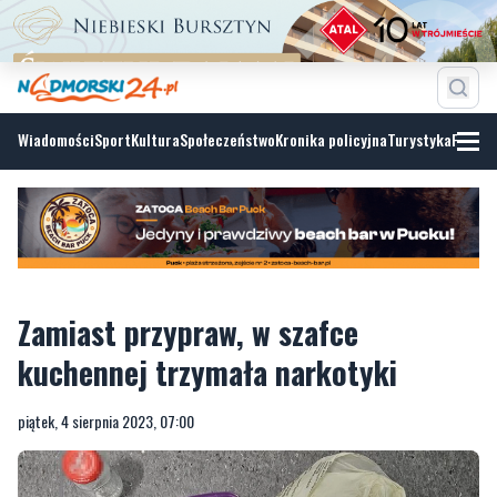
Wiadomości
Sport
Kultura
Społeczeństwo
Kronika policyjna
Turystyka
Fotoga
Zamiast przypraw, w szafce
kuchennej trzymała narkotyki
piątek, 4 sierpnia 2023, 07:00