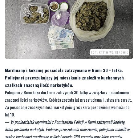
FOT. KPP W WEJHEROWIE
Marihuanę i kokainę posiadała zatrzymana w Rumi 30 - latka.
Policjanci przeszukujący jej mieszkanie znaleźli w kuchennych
szafkach znaczną ilość narkotyków.
Policjanci z Rumi kilka dni temu zatrzymali 30-latkę w związku z posiadaniem
znacznej ilości narkotyków. Kobieta została już przesłuchana i usłyszała zarzut.
Za posiadanie znacznych ilości narkotyków grozi kara pozbawienia wolności do
lat 10.
—
W poniedziałek kryminalni z Komisariatu Policji w Rumi zatrzymali kobietę,
która posiadała narkotyki. Podczas przeszukania mieszkania, policjanci znaleźli w
szafce kuchennej marihuanę w ilości prawie 280 gramów oraz kilka gramów