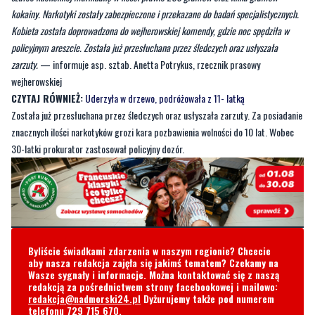
kokainy. Narkotyki zostały zabezpieczone i przekazane do badań specjalistycznych.
Kobieta została doprowadzona do wejherowskiej komendy, gdzie noc spędziła w
policyjnym areszcie. Została już przesłuchana przez śledczych oraz usłyszała
zarzuty.
— informuje asp. sztab. Anetta Potrykus, rzecznik prasowy
wejherowskiej
CZYTAJ RÓWNIEŻ:
Uderzyła w drzewo, podróżowała z 11- latką
Została już przesłuchana przez śledczych oraz usłyszała zarzuty. Za posiadanie
znacznych ilości narkotyków grozi kara pozbawienia wolności do 10 lat. Wobec
30-latki prokurator zastosował policyjny dozór.
Byliście świadkami zdarzenia w naszym regionie? Chcecie
aby nasza redakcja zajęła się jakimś tematem? Czekamy na
Wasze sygnały i informacje. Można kontaktować się z naszą
redakcją za pośrednictwem strony facebookowej i mailowo:
redakcja@nadmorski24.pl
Dyżurujemy także pod numerem
telefonu
729 715 670
.