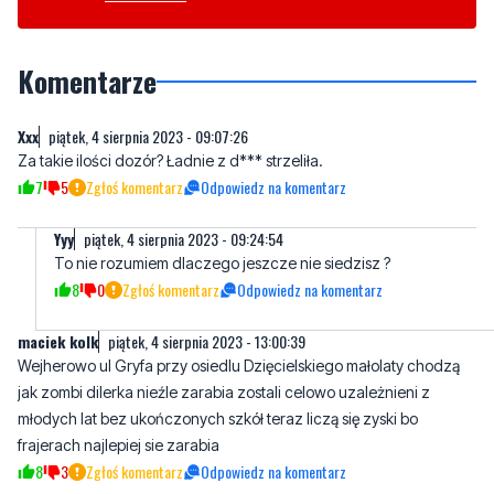
Komentarze
Xxx
piątek, 4 sierpnia 2023 - 09:07:26
Za takie ilości dozór? Ładnie z d*** strzeliła.
7
5
Zgłoś komentarz
Odpowiedz na komentarz
Yyy
piątek, 4 sierpnia 2023 - 09:24:54
To nie rozumiem dlaczego jeszcze nie siedzisz ?
8
0
Zgłoś komentarz
Odpowiedz na komentarz
maciek kolk
piątek, 4 sierpnia 2023 - 13:00:39
Wejherowo ul Gryfa przy osiedlu Dzięcielskiego małolaty chodzą
jak zombi dilerka nieźle zarabia zostali celowo uzależnieni z
młodych lat bez ukończonych szkół teraz liczą się zyski bo
frajerach najlepiej sie zarabia
8
3
Zgłoś komentarz
Odpowiedz na komentarz