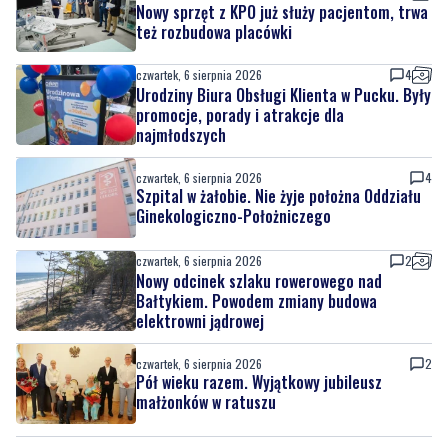
Nowy sprzęt z KPO już służy pacjentom, trwa
też rozbudowa placówki
czwartek, 6 sierpnia 2026
4
Urodziny Biura Obsługi Klienta w Pucku. Były
promocje, porady i atrakcje dla
najmłodszych
czwartek, 6 sierpnia 2026
4
Szpital w żałobie. Nie żyje położna Oddziału
Ginekologiczno-Położniczego
czwartek, 6 sierpnia 2026
2
Nowy odcinek szlaku rowerowego nad
Bałtykiem. Powodem zmiany budowa
elektrowni jądrowej
czwartek, 6 sierpnia 2026
2
Pół wieku razem. Wyjątkowy jubileusz
małżonków w ratuszu