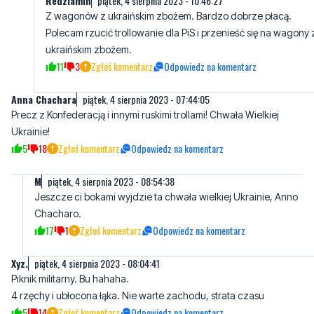
11
3
Zgłoś komentarz
Odpowiedz na komentarz
Anna Chachara
piątek, 4 sierpnia 2023 - 07:44:05
Precz z Konfederacją i innymi ruskimi trollami! Chwała Wielkiej
Ukrainie!
5
18
Zgłoś komentarz
Odpowiedz na komentarz
M
piątek, 4 sierpnia 2023 - 08:54:38
Jeszcze ci bokami wyjdzie ta chwała wielkiej Ukrainie, Anno
Chacharo.
17
1
Zgłoś komentarz
Odpowiedz na komentarz
Xyz.
piątek, 4 sierpnia 2023 - 08:04:41
Piknik militarny. Bu hahaha.
4 rzęchy i ubłocona łąka. Nie warte zachodu, strata czasu
5
14
Zgłoś komentarz
Odpowiedz na komentarz
piątek, 4 sierpnia 2023 - 11:13:36
Siedz dalej w kapciach przed tv.