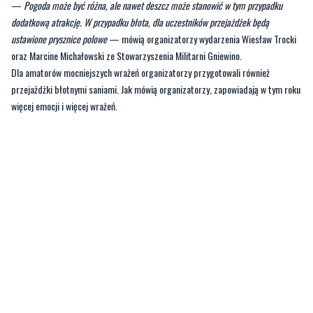
oraz Marcine Michałowski ze Stowarzyszenia Militarni Gniewino.
Dla amatorów mocniejszych wrażeń organizatorzy przygotowali również
przejażdżki błotnymi saniami. Jak mówią organizatorzy, zapowiadają w tym roku
więcej emocji i więcej wrażeń.
—
Będziemy jeździć Goździkiem, czterema pojazdami gąsienicowymi i
ciężarówkami. Młodsi będą mogli przejechać się również motocyklami. Teren jest