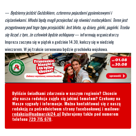
przygotowany pod tego typu przejażdżki. Jest błoto, są dziury, górki, pagórki. Trzeba
się liczyć z tym, że człowiek będzie ochlapany
— informują organizatorzy
Impreza zaczyna się w piątek o godzinie 14.30, kończy się w niedzielę
wieczorem. W jej trakcie serwowana będzie grochówka wojskowa.
Byliście świadkami zdarzenia w naszym regionie? Chcecie
aby nasza redakcja zajęła się jakimś tematem? Czekamy na
Wasze sygnały i informacje. Można kontaktować się z naszą
redakcją za pośrednictwem strony facebookowej i mailowo:
redakcja@nadmorski24.pl
Dyżurujemy także pod numerem
telefonu
729 715 670
.
Komentarze