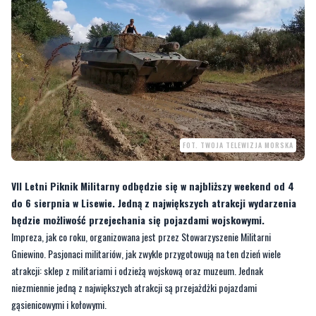
FOT. TWOJA TELEWIZJA MORSKA
VII Letni Piknik Militarny odbędzie się w najbliższy weekend od 4
do 6 sierpnia w Lisewie. Jedną z największych atrakcji wydarzenia
będzie możliwość przejechania się pojazdami wojskowymi.
Impreza, jak co roku, organizowana jest przez Stowarzyszenie Militarni
Gniewino. Pasjonaci militariów, jak zwykle przygotowują na ten dzień wiele
atrakcji: sklep z militariami i odzieżą wojskową oraz muzeum. Jednak
niezmiennie jedną z największych atrakcji są przejażdżki pojazdami
gąsienicowymi i kołowymi.
—
Pogoda może być różna, ale nawet deszcz może stanowić w tym przypadku
dodatkową atrakcję. W przypadku błota, dla uczestników przejażdżek będą
ustawione prysznice polowe
— mówią organizatorzy wydarzenia Wiesław Trocki