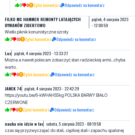
DYWANÓW ZIBERTOWO
- 12:00:59
Wielki piknik konunistyczne szroty
3
10
Zgłoś komentarz
Odpowiedz na komentarz
Luz
piątek, 4 sierpnia 2023 - 13:33:27
Można a nawet polecam zobaczyć stan radzieckiej armii..chyba
warto .
2
0
Zgłoś komentarz
Odpowiedz na komentarz
JANEK 74
piątek, 4 sierpnia 2023 - 22:42:29
https://youtu.be/6-kWHAHS5kg POLSKA BARWY BIAŁO
CZERWONE
1
0
Zgłoś komentarz
Odpowiedz na komentarz
nauka nie idzie w las
sobota, 5 sierpnia 2023 - 08:19:58
czas się przyzwyczajać do stali, ciężkiej stali i zapachu spalonej
ropy, błota i hałasu
2
0
Zgłoś komentarz
Odpowiedz na komentarz