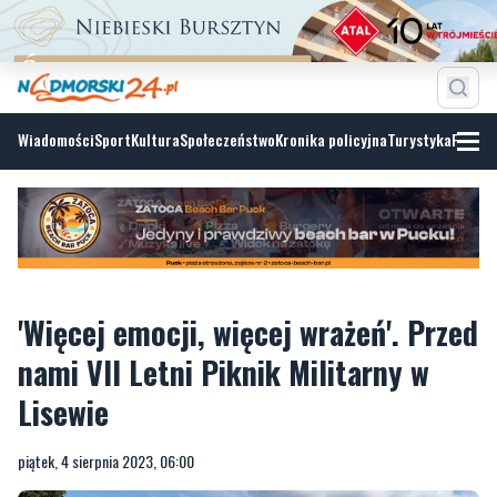
Wiadomości
Sport
Kultura
Społeczeństwo
Kronika policyjna
Turystyka
Fotoga
'Więcej emocji, więcej wrażeń'. Przed
nami VII Letni Piknik Militarny w
Lisewie
piątek, 4 sierpnia 2023, 06:00