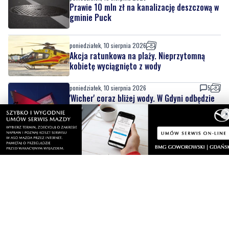
poniedziałek, 10 sierpnia 2026
Akcja ratunkowa na plaży. Nieprzytomną
kobietę wyciągnięto z wody
poniedziałek, 10 sierpnia 2026
5
'Wicher' coraz bliżej wody. W Gdyni odbędzie
się chrzest pierwszej fregaty programu
'Miecznik'
×