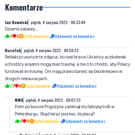
Jan Kowalski
piątek, 4 sierpnia 2023 - 06:33:44
Dziwne zabawy...
4
5
Zgłoś komentarz
Odpowiedz na komentarz
Rusofob
piątek, 4 sierpnia 2023 - 06:59:23
Redakcjo usuńcie te zdjęcia, bo nasi bracia Ukraińcy aczkolwiek
uchodźcy wojenni mogą mieć traumę, a nie o to chodzi, aby Polacy
fundowali im traumę. Oni mają prawo barwić się bezstresowo w
drogich restauracjach.
23
6
Zgłoś komentarz
Odpowiedz na komentarz
WWA
piątek, 4 sierpnia 2023 - 09:07:23
Putin po buncie Prigożyna zamknął mu fabrykę trolli w
Petersburgu. Skąd teraz piszesz, ile płacą?
6
11
Zgłoś komentarz
Odpowiedz na komentarz
Redziamin
piątek, 4 sierpnia 2023 - 10:46:27
Z wagonów z ukraińskim zbożem. Bardzo dobrze płacą.
Polecam rzucić trollowanie dla PiS i przenieść się na wagony 
ukraińskim zbożem.