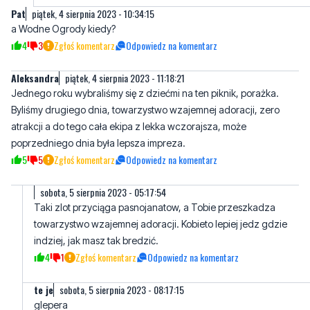
Aleksandra
piątek, 4 sierpnia 2023 - 11:18:21
Jednego roku wybraliśmy się z dziećmi na ten piknik, porażka.
Byliśmy drugiego dnia, towarzystwo wzajemnej adoracji, zero
atrakcji a do tego cała ekipa z lekka wczorajsza, może
poprzedniego dnia była lepsza impreza.
5
5
Zgłoś komentarz
Odpowiedz na komentarz
sobota, 5 sierpnia 2023 - 05:17:54
Taki zlot przyciąga pasnojanatow, a Tobie przeszkadza
towarzystwo wzajemnej adoracji. Kobieto lepiej jedz gdzie
indziej, jak masz tak bredzić.
4
1
Zgłoś komentarz
Odpowiedz na komentarz
te je
sobota, 5 sierpnia 2023 - 08:17:15
glepera
0
0
Zgłoś komentarz
Odpowiedz na komentarz
FILKO MC HAMMER REMONTY LATAJĄCYCH
piątek, 4 sierpnia 2023