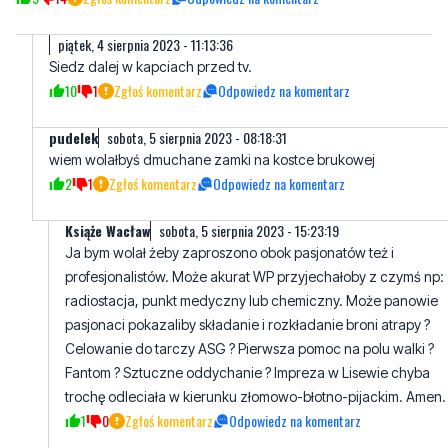
10
1
Zgłoś komentarz
Odpowiedz na komentarz
pudelek
sobota, 5 sierpnia 2023 - 08:18:31
wiem wolałbyś dmuchane zamki na kostce brukowej
2
1
Zgłoś komentarz
Odpowiedz na komentarz
Książe Wacław
sobota, 5 sierpnia 2023 - 15:23:19
Ja bym wolał żeby zaproszono obok pasjonatów też i
profesjonalistów. Może akurat WP przyjechałoby z czymś np:
radiostacja, punkt medyczny lub chemiczny. Może panowie
pasjonaci pokazaliby składanie i rozkładanie broni atrapy ?
Celowanie do tarczy ASG ? Pierwsza pomoc na polu walki ?
Fantom ? Sztuczne oddychanie ? Impreza w Lisewie chyba
trochę odleciała w kierunku złomowo-błotno-pijackim. Amen.
1
0
Zgłoś komentarz
Odpowiedz na komentarz
Pat
piątek, 4 sierpnia 2023 - 10:34:15
a Wodne Ogrody kiedy?
4
3
Zgłoś komentarz
Odpowiedz na komentarz