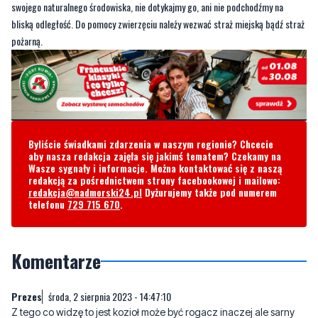
swojego naturalnego środowiska, nie dotykajmy go, ani nie podchodźmy na
bliską odległość. Do pomocy zwierzęciu należy wezwać straż miejską bądź straż
pożarną.
Byliście świadkami zdarzenia w naszym regionie? Chcecie
aby nasza redakcja zajęła się jakimś tematem? Czekamy na
Wasze sygnały i informacje. Można kontaktować się z naszą
redakcją za pośrednictwem strony facebookowej i mailowo:
redakcja@nadmorski24.pl
Dyżurujemy także pod numerem
telefonu
729 715 670
.
Komentarze
Prezes
środa, 2 sierpnia 2023 - 14:47:10
Z tego co widzę to jest kozioł może być rogacz inaczej ale sarny