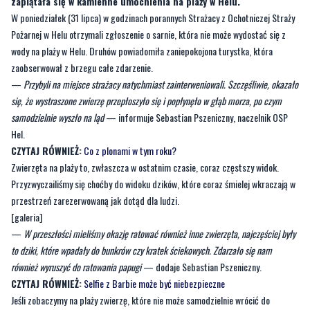
zaplątała się w kamienne umocnienia na plaży w Helu.
W poniedziałek (31 lipca) w godzinach porannych Strażacy z Ochotniczej Straży
Pożarnej w Helu otrzymali zgłoszenie o sarnie, która nie może wydostać się z
wody na plaży w Helu. Druhów powiadomiła zaniepokojona turystka, która
zaobserwował z brzegu całe zdarzenie.
—
Przybyli na miejsce strażacy natychmiast zainterweniowali. Szczęśliwie, okazało
się, że wystraszone zwierzę przepłoszyło się i popłynęło w głąb morza, po czym
samodzielnie wyszło na ląd
— informuje Sebastian Pszeniczny, naczelnik OSP
Hel.
CZYTAJ RÓWNIEŻ:
Co z plonami w tym roku?
Zwierzęta na plaży to, zwłaszcza w ostatnim czasie, coraz częstszy widok.
Przyzwyczailiśmy się choćby do widoku dzików, które coraz śmielej wkraczają w
przestrzeń zarezerwowaną jak dotąd dla ludzi.
[galeria]
—
W przeszłości mieliśmy okazję ratować również inne zwierzęta, najczęściej były
to dziki, które wpadały do bunkrów czy kratek ściekowych. Zdarzało się nam
również wyruszyć do ratowania papugi
— dodaje Sebastian Pszeniczny.
CZYTAJ RÓWNIEŻ:
Selfie z Barbie może być niebezpieczne
Jeśli zobaczymy na plaży zwierzę, które nie może samodzielnie wrócić do