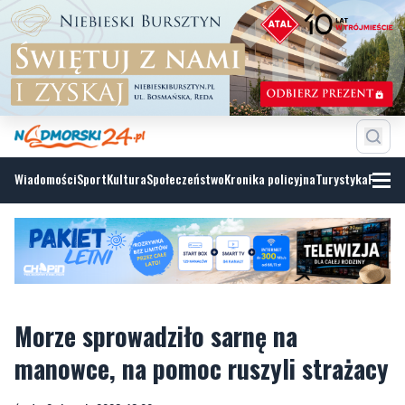
Wiadomości
Sport
Kultura
Społeczeństwo
Kronika policyjna
Turystyka
Fotoga
Morze sprowadziło sarnę na
manowce, na pomoc ruszyli strażacy