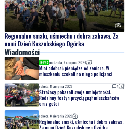
Regionalne smaki, uśmiechu i dobra zabawa. Za
nami Dzień Kaszubskiego Ogórka
Wiadomości
niedziela, 9 sierpnia 2026
NOWE
Miał odebrać pieniądze od seniora. W
mieszkaniu czekali na niego policjanci
sobota, 8 sierpnia 2026
4
Strażacy pokazali swoje umiejętności.
Rodzinny festyn przyciągnął mieszkańców
oraz gości
sobota, 8 sierpnia 2026
Regionalne smaki, uśmiechu i dobra zabawa.
Za nami Dzień Kaszubskiego Ogórka