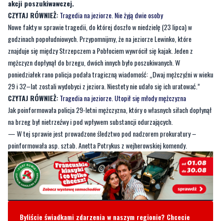
akcji poszukiwawczej.
CZYTAJ RÓWNIEŻ:
Tragedia na jeziorze. Nie żyją dwie osoby
Nowe fakty w sprawie tragedii, do której doszło w niedzielę (23 lipca) w
godzinach popołudniowych. Przypomnijmy, że na jeziorze Lewinko, które
znajduje się między Strzepczem a Pobłociem wywrócił się kajak. Jeden z
mężczyzn dopłynął do brzegu, dwóch innych było poszukiwanych. W
poniedziałek rano policja podała tragiczną wiadomość: „Dwaj mężczyźni w wieku
29 i 32–lat zostali wydobyci z jeziora. Niestety nie udało się ich uratować.”
CZYTAJ RÓWNIEŻ:
Tragedia na jeziorze. Utopił się młody mężczyzna
Jak poinformowała policja 29-letni mężczyzna, który o własnych siłach dopłynął
na brzeg był nietrzeźwy i pod wpływem substancji odurzających.
— W tej sprawie jest prowadzone śledztwo pod nadzorem prokuratury –
poinformowała asp. sztab. Anetta Potrykus z wejherowskiej komendy.
Byliście świadkami zdarzenia w naszym regionie? Chcecie