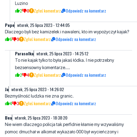
Luzino
2
0
Zgłoś komentarz
Odpowiedz na komentarz
Pepe
wtorek, 25 lipca 2023 - 12:44:05
Dlaczego byli bez kamizelek i nawaleni, kto im wypożyczył kajak?
6
9
Zgłoś komentarz
Odpowiedz na komentarz
Parasolka
wtorek, 25 lipca 2023 - 14:25:12
To nie kajak tylko to była jakaś łódka. I nie potrzebny
bezsensowny komentarze....
2
4
Zgłoś komentarz
Odpowiedz na komentarz
Ja
wtorek, 25 lipca 2023 - 14:26:02
Bezmyślność ludzka nie zna granic.
4
3
Zgłoś komentarz
Odpowiedz na komentarz
Bea
wtorek, 25 lipca 2023 - 18:38:20
Nie wiem dlaczego policja tak perfidnie kłamie my wzywaliśmy
pomoc dmuchał w alkomat wykazało 000 był wycieńczony i