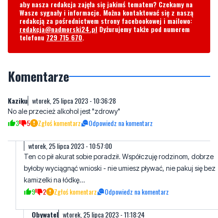
aby nasza redakcja zajęła się jakimś tematem? Czekamy na
Wasze sygnały i informacje. Można kontaktować się z naszą
redakcją za pośrednictwem strony facebookowej i mailowo:
redakcja@nadmorski24.pl
Dyżurujemy także pod numerem
telefonu
729 715 670
.
Komentarze
Kaziku
wtorek, 25 lipca 2023 - 10:36:28
No ale przecież alkohol jest "zdrowy"
3
5
Zgłoś komentarz
Odpowiedz na komentarz
wtorek, 25 lipca 2023 - 10:57:00
Ten co pił akurat sobie poradził. Współczuję rodzinom, dobrze
byłoby wyciągnąć wnioski - nie umiesz pływać, nie pakuj się bez
kamizelki na łódkę...
9
2
Zgłoś komentarz
Odpowiedz na komentarz
Obywatel
wtorek, 25 lipca 2023 - 11:18:24