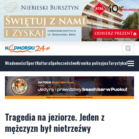
Wiadomości
Sport
Kultura
Społeczeństwo
Kronika policyjna
Turystyka
Fotoga
Tragedia na jeziorze. Jeden z
mężczyzn był nietrzeźwy