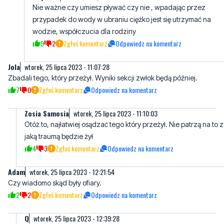
Nie ważne czy umiesz pływać czy nie , wpadając przez
przypadek do wody w ubraniu ciężko jest się utrzymać na
wodzie, współczucia dla rodziny
9
2
Zgłoś komentarz
Odpowiedz na komentarz
Jola
wtorek, 25 lipca 2023 - 11:07:28
Zbadali tego, który przeżył. Wyniki sekcji zwłok będą później.
7
0
Zgłoś komentarz
Odpowiedz na komentarz
Zosia Samosia
wtorek, 25 lipca 2023 - 11:10:03
Otóż to, najłatwiej osądzać tego który przeżył. Nie patrzą na to z
jaką traumą będzie żył
4
3
Zgłoś komentarz
Odpowiedz na komentarz
Adam
wtorek, 25 lipca 2023 - 12:21:54
Czy wiadomo skąd były ofiary.
2
2
Zgłoś komentarz
Odpowiedz na komentarz
Q
wtorek, 25 lipca 2023 - 12:39:28