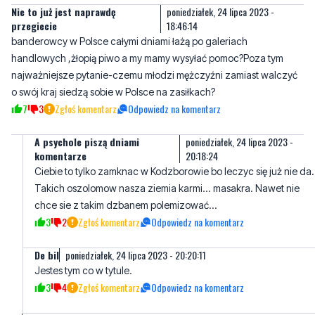
handlowych ,żłopią piwo a my mamy wysyłać pomoc?Poza tym
najważniejsze pytanie-czemu młodzi mężczyźni zamiast walczyć
o swój kraj siedzą sobie w Polsce na zasiłkach?
7
3
Zgłoś komentarz
Odpowiedz na komentarz
A psychole piszą dniami
poniedziałek, 24 lipca 2023 -
komentarze
20:18:24
Ciebie to tylko zamknac w Kodzborowie bo leczyc się już nie da.
Takich oszolomow nasza ziemia karmi... masakra. Nawet nie
chce sie z takim dzbanem polemizować...
3
2
Zgłoś komentarz
Odpowiedz na komentarz
De bil
poniedziałek, 24 lipca 2023 - 20:20:11
Jestes tym co w tytule.
3
4
Zgłoś komentarz
Odpowiedz na komentarz
SL
wtorek, 25 lipca 2023 - 04:01:51
Ja myślę, że oni potrzebują jedzenia z długim terminem ważności,
kocow, śpiworów, namiotów, termosów. Tablety? Tu trzeba dbać o