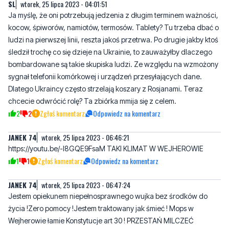
ludzi na pierwszej linii, reszta jakoś przetrwa. Po drugie jakby ktoś
śledził trochę co się dzieje na Ukrainie, to zauważyłby dlaczego
bombardowane są takie skupiska ludzi. Ze względu na wzmożony
sygnał telefonii komórkowej i urządzeń przesyłających dane.
Dlatego Ukraincy często strzelają koszary z Rosjanami. Teraz
chcecie odwrócić rolę? Ta zbiórka mmija się z celem.
2
2
Zgłoś komentarz
Odpowiedz na komentarz
JANEK 74
wtorek, 25 lipca 2023 - 06:46:21
https://youtu.be/-l8GQE9FsaM TAKI KLIMAT W WEJHEROWIE
1
1
Zgłoś komentarz
Odpowiedz na komentarz
JANEK 74
wtorek, 25 lipca 2023 - 06:47:24
Jestem opiekunem niepełnosprawnego wujka bez środków do
życia !Zero pomocy !Jestem traktowany jak śmieć ! Mops w
Wejherowie łamie Konstytucje art 30 ! PRZESTAŃ MILCZEĆ
POLSKO !
3
1
Zgłoś komentarz
Odpowiedz na komentarz