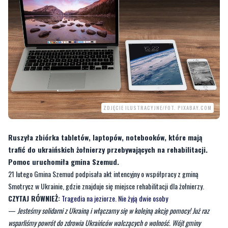
ZDJĘCIE ILUSTRACYJNE/FOT. PIXABAY.COM
Ruszyła zbiórka tabletów, laptopów, notebooków, które mają
trafić do ukraińskich żołnierzy przebywających na rehabilitacji.
Pomoc uruchomiła gmina Szemud.
21 lutego Gmina Szemud podpisała akt intencyjny o współpracy z gminą
Smotrycz w Ukrainie, gdzie znajduje się miejsce rehabilitacji dla żołnierzy.
CZYTAJ RÓWNIEŻ:
Tragedia na jeziorze. Nie żyją dwie osoby
—
Jesteśmy solidarni z Ukrainą i włączamy się w kolejną akcję pomocy! Już raz
wsparliśmy powrót do zdrowia Ukraińców walczących o wolność. Wójt gminy
Szemud zwraca się ponowną prośbą do mieszkańców o pomoc poprzez podarowanie
tabletów, laptopów, notebooków itp. Sprzęt może być używany lecz działający i
kompletny (wraz z ładowarką)
- czytamy na stronie gminy Szemud.