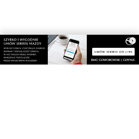
×
czwartek, 6 sierpnia 2026
6
Rusza przebudowa ronda. Kierowców czekają
duże utrudnienia do wiosny