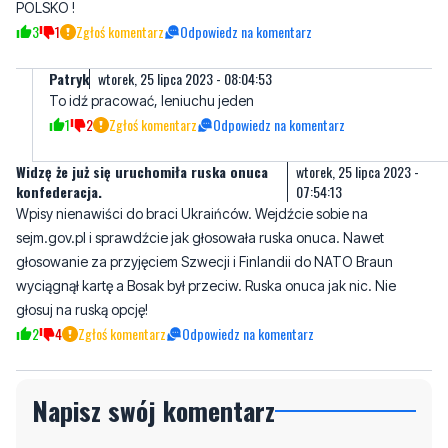
Patryk
wtorek, 25 lipca 2023 - 08:04:53
To idź pracować, leniuchu jeden
1
2
Zgłoś komentarz
Odpowiedz na komentarz
Widzę że już się uruchomiła ruska onuca
wtorek, 25 lipca 2023 -
konfederacja.
07:54:13
Wpisy nienawiści do braci Ukraińców. Wejdźcie sobie na
sejm.gov.pl i sprawdźcie jak głosowała ruska onuca. Nawet
głosowanie za przyjęciem Szwecji i Finlandii do NATO Braun
wyciągnął kartę a Bosak był przeciw. Ruska onuca jak nic. Nie
głosuj na ruską opcję!
2
4
Zgłoś komentarz
Odpowiedz na komentarz
Napisz swój komentarz
Nie hejtuj, pisz kulturalnie i zgodne z prawem
komentarze! Jeśli widzisz niestosowny wpis -
kliknij "zgłoś nadużycie".