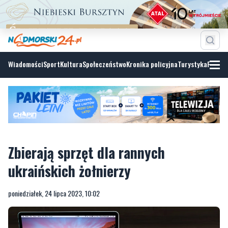
Wiadomości
Sport
Kultura
Społeczeństwo
Kronika policyjna
Turystyka
Fotoga
Zbierają sprzęt dla rannych
ukraińskich żołnierzy
poniedziałek, 24 lipca 2023, 10:02