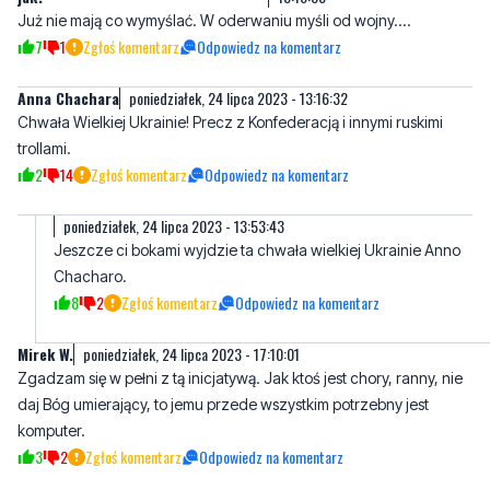
Anna Chachara
poniedziałek, 24 lipca 2023 - 13:16:32
Chwała Wielkiej Ukrainie! Precz z Konfederacją i innymi ruskimi
trollami.
2
14
Zgłoś komentarz
Odpowiedz na komentarz
poniedziałek, 24 lipca 2023 - 13:53:43
Jeszcze ci bokami wyjdzie ta chwała wielkiej Ukrainie Anno
Chacharo.
8
2
Zgłoś komentarz
Odpowiedz na komentarz
Mirek W.
poniedziałek, 24 lipca 2023 - 17:10:01
Zgadzam się w pełni z tą inicjatywą. Jak ktoś jest chory, ranny, nie
daj Bóg umierający, to jemu przede wszystkim potrzebny jest
komputer.
3
2
Zgłoś komentarz
Odpowiedz na komentarz
Nie to już jest naprawdę
poniedziałek, 24 lipca 2023 -
przegiecie
18:46:14
banderowcy w Polsce całymi dniami łażą po galeriach