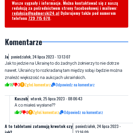
Komentarze
Ja
poniedziałek, 24 lipca 2023 - 13:13:07
Jak to jedzie na Ukrainę to do żadnych żołnierzy to nie dotrze
nawet. Ukraińcy to rozkradaną tam między sobą i będzie można
znaleźć większość na aukcjach ukraińskich.
16
3
Zgłoś komentarz
Odpowiedz na komentarz
Kaszub
wtorek, 25 lipca 2023 - 08:06:43
A co miałeś wysłane??
0
0
Zgłoś komentarz
Odpowiedz na komentarz
A to tabletami zatamują krwotok czy
poniedziałek, 24 lipca 2023 -
jak?
13:16:09
Już nie mają co wymyślać. W oderwaniu myśli od wojny....
7
1
Zgłoś komentarz
Odpowiedz na komentarz