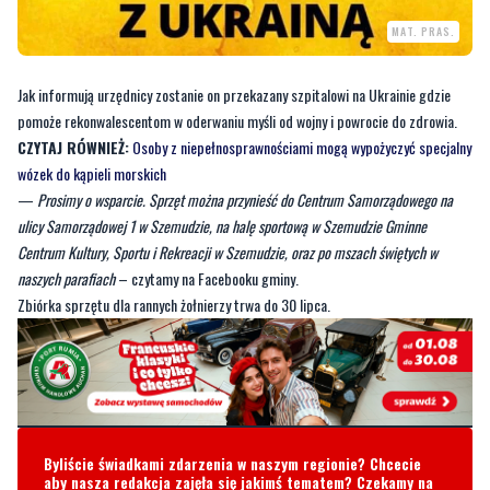
Jak informują urzędnicy zostanie on przekazany szpitalowi na Ukrainie gdzie
pomoże rekonwalescentom w oderwaniu myśli od wojny i powrocie do zdrowia.
CZYTAJ RÓWNIEŻ:
Osoby z niepełnosprawnościami mogą wypożyczyć specjalny
wózek do kąpieli morskich
—
Prosimy o wsparcie. Sprzęt można przynieść do Centrum Samorządowego na
ulicy Samorządowej 1 w Szemudzie, na halę sportową w Szemudzie Gminne
Centrum Kultury, Sportu i Rekreacji w Szemudzie, oraz po mszach świętych w
naszych parafiach
– czytamy na Facebooku gminy.
Zbiórka sprzętu dla rannych żołnierzy trwa do 30 lipca.
Byliście świadkami zdarzenia w naszym regionie? Chcecie
aby nasza redakcja zajęła się jakimś tematem? Czekamy na
Wasze sygnały i informacje. Można kontaktować się z naszą
redakcją za pośrednictwem strony facebookowej i mailowo:
redakcja@nadmorski24.pl
Dyżurujemy także pod numerem
telefonu
729 715 670
.