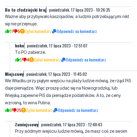
Bo to złodziejski kraj
poniedziałek, 17 lipca 2023 - 10:26:35
Ważne aby przybywało kaszojadów, a ludźmi potrzebującymi nikt
się nie przejmuje.
11
5
Zgłoś komentarz
Odpowiedz na komentarz
koko
poniedziałek, 17 lipca 2023 - 12:51:07
To PO zabierze.
5
4
Zgłoś komentarz
Odpowiedz na komentarz
Miejscowy
poniedziałek, 17 lipca 2023 - 11:45:02
We Władku przy piątym wejściu na plaży ludzie mówią, że rząd PiS
daje pieniądze. Więc proszę udać się na Nowogrodzką, lub
Wiejską zapewne PiS da pieniądze podatników. A to, że ceny
wzrosną, to wina Putina.
6
25
Zgłoś komentarz
Odpowiedz na komentarz
Zamiejscowy
poniedziałek, 17 lipca 2023 - 12:48:43
Przy siódmym wejściu ludzie mówią, że masz coś ze swoim