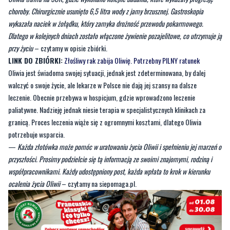
choroby. Chirurgicznie usunięto 6,5 litra wody z jamy brzusznej. Gastroskopia
wykazała naciek w żołądku, który zamyka drożność przewodu pokarmowego.
Dlatego w kolejnych dniach zostało włączone żywienie pozajelitowe, co utrzymuje ją
przy życiu
– czytamy w opisie zbiórki.
LINK DO ZBIÓRKI:
Złośliwy rak zabija Oliwię. Potrzebny PILNY ratunek
Oliwia jest świadoma swojej sytuacji, jednak jest zdeterminowana, by dalej
walczyć o swoje życie, ale lekarze w Polsce nie dają jej szansy na dalsze
leczenie. Obecnie przebywa w hospicjum, gdzie wprowadzono leczenie
paliatywne. Nadzieję jednak niesie terapia w specjalistycznych klinikach za
granicą. Proces leczenia wiąże się z ogromnymi kosztami, dlatego Oliwia
potrzebuje wsparcia.
—
Każda złotówka może pomóc w uratowaniu życia Oliwii i spełnieniu jej marzeń o
przyszłości. Prosimy podzielcie się tą informacją ze swoimi znajomymi, rodziną i
współpracownikami. Każdy udostępniony post, każda wpłata to krok w kierunku
ocalenia życia Oliwii
– czytamy na siepomaga.pl.