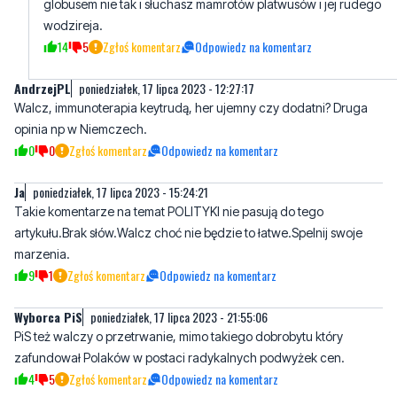
globusem nie tak i słuchasz mamrotów platwusów i jej rudego
wodzireja.
14
5
Zgłoś komentarz
Odpowiedz na komentarz
AndrzejPL
poniedziałek, 17 lipca 2023 - 12:27:17
Walcz, immunoterapia keytrudą, her ujemny czy dodatni? Druga
opinia np w Niemczech.
0
0
Zgłoś komentarz
Odpowiedz na komentarz
Ja
poniedziałek, 17 lipca 2023 - 15:24:21
Takie komentarze na temat POLITYKI nie pasują do tego
artykułu.Brak słów.Walcz choć nie będzie to łatwe.Spelnij swoje
marzenia.
9
1
Zgłoś komentarz
Odpowiedz na komentarz
Wyborca PiS
poniedziałek, 17 lipca 2023 - 21:55:06
PiS też walczy o przetrwanie, mimo takiego dobrobytu który
zafundował Polaków w postaci radykalnych podwyżek cen.
4
5
Zgłoś komentarz
Odpowiedz na komentarz