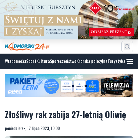
Wiadomości
Sport
Kultura
Społeczeństwo
Kronika policyjna
Turystyka
Fotoga
Złośliwy rak zabija 27-letnią Oliwię
poniedziałek, 17 lipca 2023, 10:00