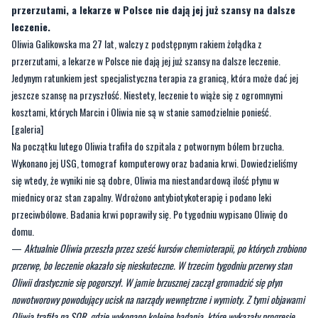
przerzutami, a lekarze w Polsce nie dają jej już szansy na dalsze
leczenie.
Oliwia Galikowska ma 27 lat, walczy z podstępnym rakiem żołądka z
przerzutami, a lekarze w Polsce nie dają jej już szansy na dalsze leczenie.
Jedynym ratunkiem jest specjalistyczna terapia za granicą, która może dać jej
jeszcze szansę na przyszłość. Niestety, leczenie to wiąże się z ogromnymi
kosztami, których Marcin i Oliwia nie są w stanie samodzielnie ponieść.
[galeria]
Na początku lutego Oliwia trafiła do szpitala z potwornym bólem brzucha.
Wykonano jej USG, tomograf komputerowy oraz badania krwi. Dowiedzieliśmy
się wtedy, że wyniki nie są dobre, Oliwia ma niestandardową ilość płynu w
miednicy oraz stan zapalny. Wdrożono antybiotykoterapię i podano leki
przeciwbólowe. Badania krwi poprawiły się. Po tygodniu wypisano Oliwię do
domu.
—
Aktualnie Oliwia przeszła przez sześć kursów chemioterapii, po których zrobiono
przerwę, bo leczenie okazało się nieskuteczne. W trzecim tygodniu przerwy stan
Oliwii drastycznie się pogorszył. W jamie brzusznej zaczął gromadzić się płyn
nowotworowy powodujący ucisk na narządy wewnętrzne i wymioty. Z tymi objawami
Oliwia trafiła na SOR, gdzie wykonano kolejne badania, które wykazały progresję