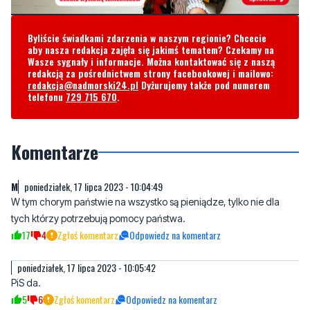
Byliście świadkami zdarzenia w naszym regionie? Chcecie
aby nasza redakcja zajęła się jakimś tematem? Czekamy na
Wasze sygnały i informacje. Można kontaktować się z naszą
redakcją za pośrednictwem strony facebookowej i mailowo:
redakcja@nadmorski24.pl
Dyżurujemy także pod numerem
telefonu
729 715 670
.
Komentarze
M
poniedziałek, 17 lipca 2023 - 10:04:49
W tym chorym państwie na wszystko są pieniądze, tylko nie dla
tych którzy potrzebują pomocy państwa.
17
4
Zgłoś komentarz
Odpowiedz na komentarz
poniedziałek, 17 lipca 2023 - 10:05:42
PiS da.
5
6
Zgłoś komentarz
Odpowiedz na komentarz