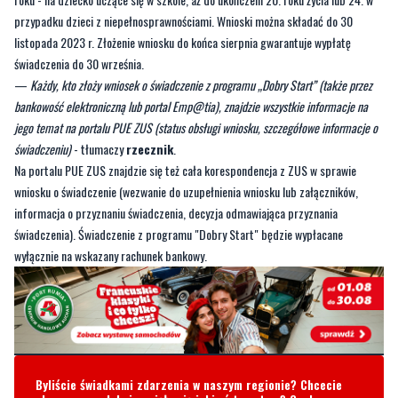
—
Każdy, kto złoży wniosek o świadczenie z programu „Dobry Start” (także przez
bankowość elektroniczną lub portal Emp@tia), znajdzie wszystkie informacje na
jego temat na portalu PUE ZUS (status obsługi wniosku, szczegółowe informacje o
świadczeniu)
- tłumaczy
rzecznik
.
Na portalu PUE ZUS znajdzie się też cała korespondencja z ZUS w sprawie
wniosku o świadczenie (wezwanie do uzupełnienia wniosku lub załączników,
informacja o przyznaniu świadczenia, decyzja odmawiająca przyznania
świadczenia). Świadczenie z programu "Dobry Start" będzie wypłacane
wyłącznie na wskazany rachunek bankowy.
Byliście świadkami zdarzenia w naszym regionie? Chcecie
aby nasza redakcja zajęła się jakimś tematem? Czekamy na
Wasze sygnały i informacje. Można kontaktować się z naszą
redakcją za pośrednictwem strony facebookowej i mailowo:
redakcja@nadmorski24.pl
Dyżurujemy także pod numerem
telefonu
729 715 670
.