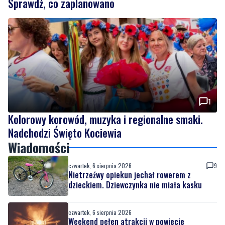
1
Kolorowy korowód, muzyka i regionalne smaki.
Nadchodzi Święto Kociewia
Wiadomości
czwartek, 6 sierpnia 2026
9
Nietrzeźwy opiekun jechał rowerem z
dzieckiem. Dziewczynka nie miała kasku
czwartek, 6 sierpnia 2026
Weekend pełen atrakcji w powiecie
słupskim. Sprawdź, co zaplanowano
czwartek, 6 sierpnia 2026
1