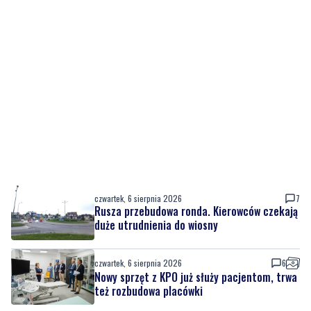
czwartek, 6 sierpnia 2026
7
Rusza przebudowa ronda. Kierowców czekają
duże utrudnienia do wiosny
czwartek, 6 sierpnia 2026
6
Nowy sprzęt z KPO już służy pacjentom, trwa
też rozbudowa placówki
czwartek, 6 sierpnia 2026
4
Urodziny Biura Obsługi Klienta w Pucku. Były
promocje, porady i atrakcje dla