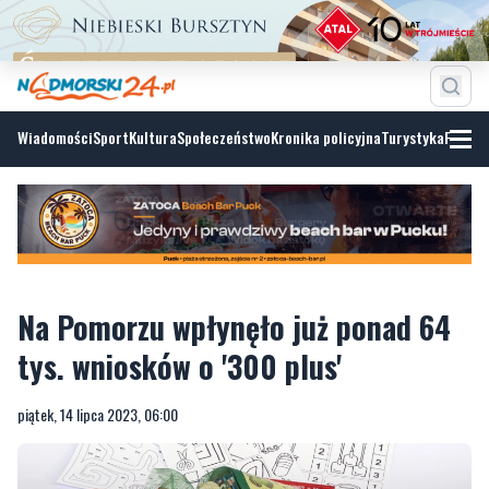
Wiadomości
Sport
Kultura
Społeczeństwo
Kronika policyjna
Turystyka
Fotoga
Na Pomorzu wpłynęło już ponad 64
tys. wniosków o '300 plus'
piątek, 14 lipca 2023, 06:00