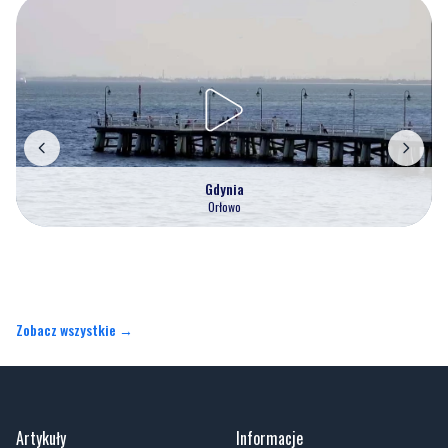
Gdynia
Orłowo
Zobacz wszystkie →
Artykuły
Informacje
Wiadomości
O portalu
Sport
Kontakt