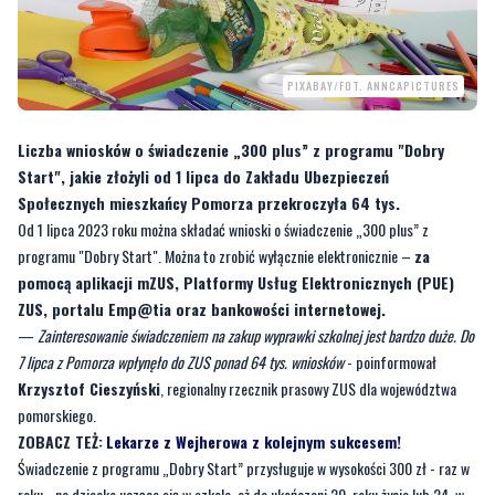
PIXABAY/FOT. ANNCAPICTURES
Liczba wniosków o świadczenie „300 plus” z programu "Dobry
Start", jakie złożyli od 1 lipca do Zakładu Ubezpieczeń
Społecznych mieszkańcy Pomorza przekroczyła 64 tys.
Od 1 lipca 2023 roku można składać wnioski o świadczenie „300 plus” z
programu "Dobry Start". Można to zrobić wyłącznie elektronicznie –
za
pomocą aplikacji mZUS, Platformy Usług Elektronicznych (PUE)
ZUS, portalu Emp@tia oraz bankowości internetowej.
—
Zainteresowanie świadczeniem na zakup wyprawki szkolnej jest bardzo duże. Do
7 lipca z Pomorza wpłynęło do ZUS ponad 64 tys. wniosków
- poinformował
Krzysztof Cieszyński
, regionalny rzecznik prasowy ZUS dla województwa
pomorskiego.
ZOBACZ TEŻ:
Lekarze z Wejherowa z kolejnym sukcesem!
Świadczenie z programu „Dobry Start” przysługuje w wysokości 300 zł - raz w
roku - na dziecko uczące się w szkole, aż do ukończeni 20. roku życia lub 24. w
przypadku dzieci z niepełnosprawnościami. Wnioski można składać do 30
listopada 2023 r. Złożenie wniosku do końca sierpnia gwarantuje wypłatę
świadczenia do 30 września.