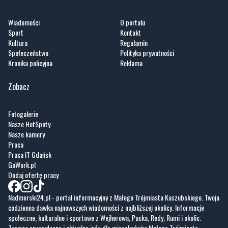
Kultura
Regulamin
Społeczeństwo
Polityka prywatności
Kronika policyjna
Reklama
Zobacz
Fotogalerie
Nasze HotSpoty
Nasze kamery
Praca
Praca IT Gdańsk
GoWork.pl
Dodaj ofertę pracy
Nadmorski24.pl - portal informacyjny z Małego Trójmiasta Kaszubskiego. Twoja
codzienna dawka najnowszych wiadomości z najbliższej okolicy. Informacje
społeczne, kulturalne i sportowe z Wejherowa, Pucka, Redy, Rumi i okolic.
Zawsze sprawdzone i aktualne info dla mieszkańców Małego Trójmiasta
Kaszubskiego.