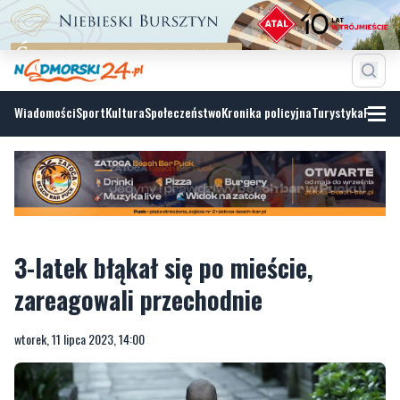
Wiadomości
Sport
Kultura
Społeczeństwo
Kronika policyjna
Turystyka
Fotoga
3-latek błąkał się po mieście,
zareagowali przechodnie
wtorek, 11 lipca 2023, 14:00