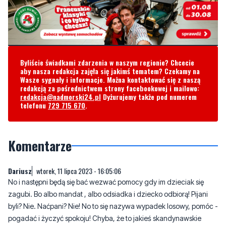
Byliście świadkami zdarzenia w naszym regionie? Chcecie
aby nasza redakcja zajęła się jakimś tematem? Czekamy na
Wasze sygnały i informacje. Można kontaktować się z naszą
redakcją za pośrednictwem strony facebookowej i mailowo:
redakcja@nadmorski24.pl
Dyżurujemy także pod numerem
telefonu
729 715 670
.
Komentarze
Dariusz
wtorek, 11 lipca 2023 - 16:05:06
No i następni będą się bać wezwać pomocy gdy im dzieciak się
zagubi. Bo albo mandat , albo odsiadka i dziecko odbiorą! Pijani
byli? Nie. Naćpani? Nie! No to się nazywa wypadek losowy, pomóc -
pogadać i życzyć spokoju! Chyba, że to jakieś skandynawskie
zwyczaje - ukarać, dziecko zabrać i sprzedać.
10
4
Zgłoś komentarz
Odpowiedz na komentarz