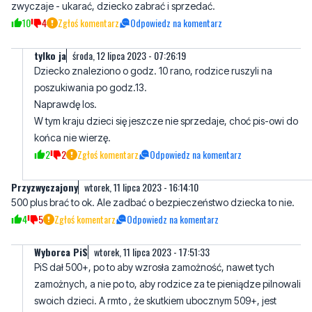
tylko ja
środa, 12 lipca 2023 - 07:26:19
Dziecko znaleziono o godz. 10 rano, rodzice ruszyli na
poszukiwania po godz.13.
Naprawdę los.
W tym kraju dzieci się jeszcze nie sprzedaje, choć pis-owi do
końca nie wierzę.
2
2
Zgłoś komentarz
Odpowiedz na komentarz
Przyzwyczajony
wtorek, 11 lipca 2023 - 16:14:10
500 plus brać to ok. Ale zadbać o bezpieczeństwo dziecka to nie.
4
5
Zgłoś komentarz
Odpowiedz na komentarz
Wyborca PiS
wtorek, 11 lipca 2023 - 17:51:33
PiS dał 500+, po to aby wzrosła zamożność, nawet tych
zamożnych, a nie po to, aby rodzice za te pieniądze pilnowali
swoich dzieci. A rmto , że skutkiem ubocznym 509+, jest
roztargnienie rodziców i galopująca drożyzna - nieważne. Byle
PiS piastował Posady i Stanowiska, które dla PiS najważniejsze.
A reszta ma zapier dalać za miskę ryżu, aby żyło się lepiej