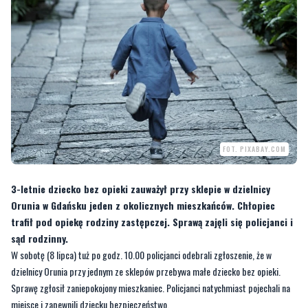
FOT. PIXABAY.COM
3-letnie dziecko bez opieki zauważył przy sklepie w dzielnicy
Orunia w Gdańsku jeden z okolicznych mieszkańców. Chłopiec
trafił pod opiekę rodziny zastępczej. Sprawą zajęli się policjanci i
sąd rodzinny.
W sobotę (8 lipca) tuż po godz. 10.00 policjanci odebrali zgłoszenie, że w
dzielnicy Orunia przy jednym ze sklepów przebywa małe dziecko bez opieki.
Sprawę zgłosił zaniepokojony mieszkaniec. Policjanci natychmiast pojechali na
miejsce i zapewnili dziecku bezpieczeństwo.
—
Chłopiec nie potrafił powiedzieć gdzie mieszka, był ubrany jedynie w piżamę
oraz trampki. Policjanci podejrzewali, że może mieszkać w pobliżu. Funkcjonariusze
sprawdzili pobliskie ulice, rozmawiali z mieszkańcami oraz pracownikami sklepów,