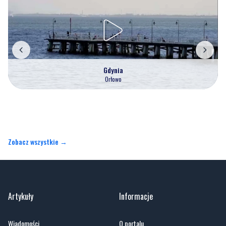
Gdynia
Orłowo
Zobacz wszystkie →
Artykuły
Informacje
Wiadomości
O portalu
Sport
Kontakt
Kultura
Regulamin
Społeczeństwo
Polityka prywatności