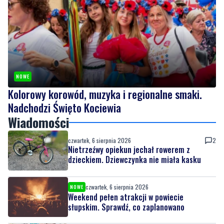
NOWE
Kolorowy korowód, muzyka i regionalne smaki.
Nadchodzi Święto Kociewia
Wiadomości
czwartek, 6 sierpnia 2026
2
Nietrzeźwy opiekun jechał rowerem z
dzieckiem. Dziewczynka nie miała kasku
czwartek, 6 sierpnia 2026
NOWE
Weekend pełen atrakcji w powiecie
słupskim. Sprawdź, co zaplanowano
czwartek, 6 sierpnia 2026
NOWE
Kolorowy korowód, muzyka i regionalne
smaki. Nadchodzi Święto Kociewia