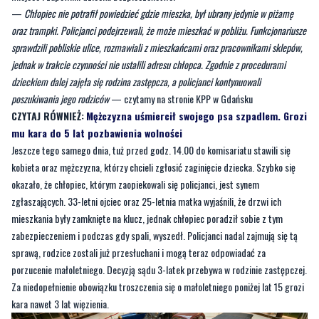
jednak w trakcie czynności nie ustalili adresu chłopca. Zgodnie z procedurami
dzieckiem dalej zajęła się rodzina zastępcza, a policjanci kontynuowali
poszukiwania jego rodziców
— czytamy na stronie KPP w Gdańsku
CZYTAJ RÓWNIEŻ:
Mężczyzna uśmiercił swojego psa szpadlem. Grozi
mu kara do 5 lat pozbawienia wolności
Jeszcze tego samego dnia, tuż przed godz. 14.00 do komisariatu stawili się
kobieta oraz mężczyzna, którzy chcieli zgłosić zaginięcie dziecka. Szybko się
okazało, że chłopiec, którym zaopiekowali się policjanci, jest synem
zgłaszających. 33-letni ojciec oraz 25-letnia matka wyjaśnili, że drzwi ich
mieszkania były zamknięte na klucz, jednak chłopiec poradził sobie z tym
zabezpieczeniem i podczas gdy spali, wyszedł. Policjanci nadal zajmują się tą
sprawą, rodzice zostali już przesłuchani i mogą teraz odpowiadać za
porzucenie małoletniego. Decyzją sądu 3-latek przebywa w rodzinie zastępczej.
Za niedopełnienie obowiązku troszczenia się o małoletniego poniżej lat 15 grozi
kara nawet 3 lat więzienia.