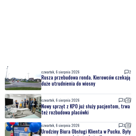
czwartek, 6 sierpnia 2026
2
Rusza przebudowa ronda. Kierowców czekają
duże utrudnienia do wiosny
czwartek, 6 sierpnia 2026
3
Nowy sprzęt z KPO już służy pacjentom, trwa
też rozbudowa placówki
czwartek, 6 sierpnia 2026
3
Urodziny Biura Obsługi Klienta w Pucku. Były
promocje, porady i atrakcje dla
najmłodszych
czwartek, 6 sierpnia 2026
4
NOWE