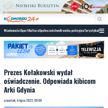
Wiadomości
Sport
Kultura
Społeczeństwo
Kronika policyjna
Turystyka
Fotoga
Prezes Kołakowski wydał
oświadczenie. Odpowiada kibicom
Arki Gdynia
czwartek, 6 lipca 2023, 09:00