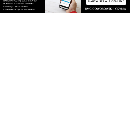
sobota, 8 sierpnia 2026
NOWE
Drzewa pod lupą specjalistów. Sprawdzają
ich kondycję i stabilność
sobota, 8 sierpnia 2026
4
NOWE
Ponad 24 tysiące metrów kwadratowych
nowych terenów zielonych. Powstanie nowa
przestrzeń do wypoczynku
sobota, 8 sierpnia 2026
1
NOWE
Ochrona przyrody w praktyce. Uczestnicy
usuwali inwazyjne rośliny
sobota, 8 sierpnia 2026
NOWE
Ważna informacja dla kierowców! Zmiany w
organizacji ruchu