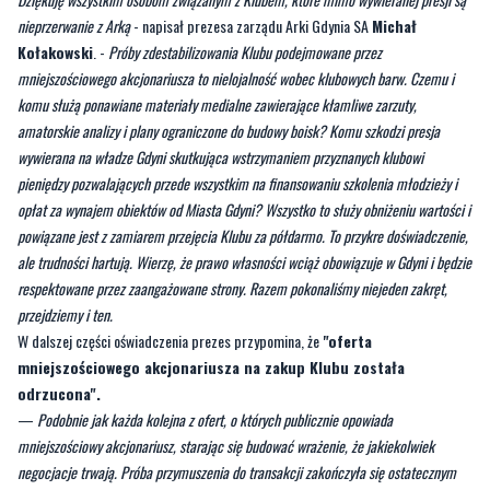
nieprzerwanie z Arką
- napisał prezesa zarządu Arki Gdynia SA
Michał
Kołakowski
. -
Próby zdestabilizowania Klubu podejmowane przez
mniejszościowego akcjonariusza to nielojalność wobec klubowych barw. Czemu i
komu służą ponawiane materiały medialne zawierające kłamliwe zarzuty,
amatorskie analizy i plany ograniczone do budowy boisk? Komu szkodzi presja
wywierana na władze Gdyni skutkująca wstrzymaniem przyznanych klubowi
pieniędzy pozwalających przede wszystkim na finansowaniu szkolenia młodzieży i
opłat za wynajem obiektów od Miasta Gdyni? Wszystko to służy obniżeniu wartości i
powiązane jest z zamiarem przejęcia Klubu za półdarmo. To przykre doświadczenie,
ale trudności hartują. Wierzę, że prawo własności wciąż obowiązuje w Gdyni i będzie
respektowane przez zaangażowane strony. Razem pokonaliśmy niejeden zakręt,
przejdziemy i ten.
W dalszej części oświadczenia prezes przypomina, że
"oferta
mniejszościowego akcjonariusza na zakup Klubu została
odrzucona".
—
Podobnie jak każda kolejna z ofert, o których publicznie opowiada
mniejszościowy akcjonariusz, starając się budować wrażenie, że jakiekolwiek
negocjacje trwają. Próba przymuszenia do transakcji zakończyła się ostatecznym