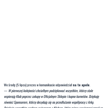
We środę (5 lipca) prezes w komunikacie odpowiedział
na te apele
.
—
W pierwszej kolejności chciałbym podziękować wszystkim, którzy stale
wspierają Klub poprzez zakupy w Oficjalnym Sklepie i kupno karnetów. Dziękuję
również Sponsorom, którzy decydują się na przedłużanie współpracy z Arką.
Dziękuję wszystkim osobom związanym z Klubem, które mimo wywieranej presji są