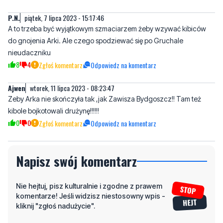
P.N.
piątek, 7 lipca 2023 - 15:17:46
A to trzeba być wyjątkowym szmaciarzem żeby wzywać kibiców
do gnojenia Arki. Ale czego spodziewać się po Gruchale
nieudaczniku
8
4
Zgłoś komentarz
Odpowiedz na komentarz
Ajwen
wtorek, 11 lipca 2023 - 08:23:47
Zeby Arka nie skończyła tak ,jak Zawisza Bydgoszcz!! Tam też
kibole bojkotowali drużynę!!!!!!
0
0
Zgłoś komentarz
Odpowiedz na komentarz
Napisz swój komentarz
Nie hejtuj, pisz kulturalnie i zgodne z prawem
komentarze! Jeśli widzisz niestosowny wpis -
kliknij "zgłoś nadużycie".