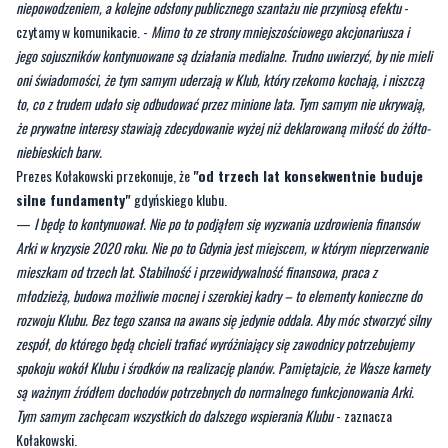
niepowodzeniem, a kolejne odsłony publicznego szantażu nie przyniosą efektu
-
czytamy w komunikacie. -
Mimo to ze strony mniejszościowego akcjonariusza i
jego sojuszników kontynuowane są działania medialne. Trudno uwierzyć, by nie mieli
oni świadomości, że tym samym uderzają w Klub, który rzekomo kochają, i niszczą
to, co z trudem udało się odbudować przez minione lata. Tym samym nie ukrywają,
że prywatne interesy stawiają zdecydowanie wyżej niż deklarowaną miłość do żółto-
niebieskich barw.
Prezes Kołakowski przekonuje, że
"od trzech lat konsekwentnie buduje
silne fundamenty"
gdyńskiego klubu.
—
I będę to kontynuował. Nie po to podjąłem się wyzwania uzdrowienia finansów
Arki w kryzysie 2020 roku. Nie po to Gdynia jest miejscem, w którym nieprzerwanie
mieszkam od trzech lat. Stabilność i przewidywalność finansowa, praca z
młodzieżą, budowa możliwie mocnej i szerokiej kadry – to elementy konieczne do
rozwoju Klubu. Bez tego szansa na awans się jedynie oddala. Aby móc stworzyć silny
zespół, do którego będą chcieli trafiać wyróżniający się zawodnicy potrzebujemy
spokoju wokół Klubu i środków na realizację planów. Pamiętajcie, że Wasze karnety
są ważnym źródłem dochodów potrzebnych do normalnego funkcjonowania Arki.
Tym samym zachęcam wszystkich do dalszego wspierania Klubu
- zaznacza
Kołakowski.