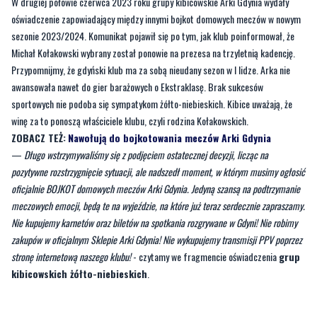
W drugiej połowie czerwca 2023 roku grupy kibicowskie Arki Gdynia wydały
oświadczenie zapowiadający między innymi bojkot domowych meczów w nowym
sezonie 2023/2024. Komunikat pojawił się po tym, jak klub poinformował, że
Michał Kołakowski wybrany został ponowie na prezesa na trzyletnią kadencję.
Przypomnijmy, że gdyński klub ma za sobą nieudany sezon w I lidze. Arka nie
awansowała nawet do gier barażowych o Ekstraklasę. Brak sukcesów
sportowych nie podoba się sympatykom żółto-niebieskich. Kibice uważają, że
winę za to ponoszą właściciele klubu, czyli rodzina Kołakowskich.
ZOBACZ TEŻ:
Nawołują do bojkotowania meczów Arki Gdynia
—
Długo wstrzymywaliśmy się z podjęciem ostatecznej decyzji, licząc na
pozytywne rozstrzygnięcie sytuacji, ale nadszedł moment, w którym musimy ogłosić
oficjalnie BOJKOT domowych meczów Arki Gdynia. Jedyną szansą na podtrzymanie
meczowych emocji, będą te na wyjeździe, na które już teraz serdecznie zapraszamy.
Nie kupujemy karnetów oraz biletów na spotkania rozgrywane w Gdyni! Nie robimy
zakupów w oficjalnym Sklepie Arki Gdynia! Nie wykupujemy transmisji PPV poprzez
stronę internetową naszego klubu!
- czytamy we fragmencie oświadczenia
grup
kibicowskich żółto-niebieskich
.