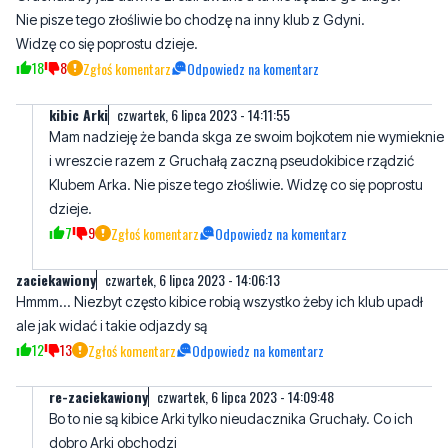
Nie pisze tego złośliwie bo chodzę na inny klub z Gdyni.
Widzę co się poprostu dzieje.
18
8
Zgłoś komentarz
Odpowiedz na komentarz
kibic Arki
czwartek, 6 lipca 2023 - 14:11:55
Mam nadzieję że banda skga ze swoim bojkotem nie wymieknie
i wreszcie razem z Gruchałą zaczną pseudokibice rządzić
Klubem Arka. Nie pisze tego złośliwie. Widzę co się poprostu
dzieje.
7
9
Zgłoś komentarz
Odpowiedz na komentarz
zaciekawiony
czwartek, 6 lipca 2023 - 14:06:13
Hmmm... Niezbyt często kibice robią wszystko żeby ich klub upadł
ale jak widać i takie odjazdy są
12
13
Zgłoś komentarz
Odpowiedz na komentarz
re-zaciekawiony
czwartek, 6 lipca 2023 - 14:09:48
Bo to nie są kibice Arki tylko nieudacznika Gruchały. Co ich
dobro Arki obchodzi