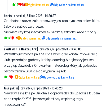
14
19
Zgłoś komentarz
Odpowiedz na komentarz
barts
czwartek, 6 lipca 2023 - 14:20:27
Gruchała to raczej zainteresowany jest totalnym uwaleniem klubu
żeby przejąć go za grosze.
Nie wiem czy ktoś kiedykolwiek bardziej szkodził Arce niż on :/
14
17
Zgłoś komentarz
Odpowiedz na komentarz
skAG won z Naszej Arki
czwartek, 6 lipca 2023 - 14:43:05
Wszystko już było,te pajace chca wrócić do koryta i znowu doić
klub sprzedając gadżety i robiąc catering.A najlepszy jest ten
przyglup Dawidek z Orlowa-ten meteorolog który jak go kiedys
betony trafili w SKM-ce do wypierał się Arki
6
7
Zgłoś komentarz
Odpowiedz na komentarz
Jaja jakieś
czwartek, 6 lipca 2023 - 15:45:29
Nawet własną knajpę Gruchała doprowadził do upadku a klubem
chce rządzić? ???? I jeszcze jakieś osły wspierają tego
nieudacznika?