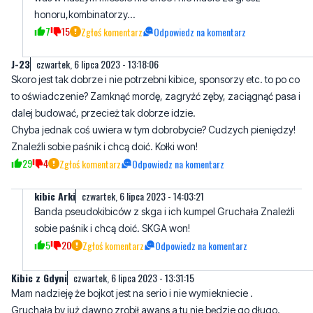
honoru,kombinatorzy...
7
15
Zgłoś komentarz
Odpowiedz na komentarz
J-23
czwartek, 6 lipca 2023 - 13:18:06
Skoro jest tak dobrze i nie potrzebni kibice, sponsorzy etc. to po co
to oświadczenie? Zamknąć mordę, zagryźć zęby, zaciągnąć pasa i
dalej budować, przecież tak dobrze idzie.
Chyba jednak coś uwiera w tym dobrobycie? Cudzych pieniędzy!
Znaleźli sobie paśnik i chcą doić. Kołki won!
29
4
Zgłoś komentarz
Odpowiedz na komentarz
kibic Arki
czwartek, 6 lipca 2023 - 14:03:21
Banda pseudokibiców z skga i ich kumpel Gruchała Znaleźli
sobie paśnik i chcą doić. SKGA won!
5
20
Zgłoś komentarz
Odpowiedz na komentarz
Kibic z Gdyni
czwartek, 6 lipca 2023 - 13:31:15
Mam nadzieję że bojkot jest na serio i nie wymiekniecie .
Gruchała by już dawno zrobił awans a tu nie będzie go długo.