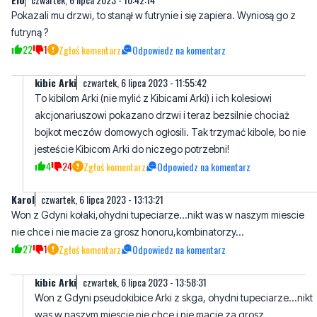
Pokazali mu drzwi, to stanął w futrynie i się zapiera. Wyniosą go z
futryną ?
22
1
Zgłoś komentarz
Odpowiedz na komentarz
kibic Arki
czwartek, 6 lipca 2023 - 11:55:42
To kibilom Arki (nie mylić z Kibicami Arki) i ich kolesiowi
akcjonariuszowi pokazano drzwi i teraz bezsilnie chociaż
bojkot meczów domowych ogłosili. Tak trzymać kibole, bo nie
jesteście Kibicom Arki do niczego potrzebni!
4
24
Zgłoś komentarz
Odpowiedz na komentarz
Karol
czwartek, 6 lipca 2023 - 13:13:21
Won z Gdyni kołaki,ohydni tupeciarze...nikt was w naszym miescie
nie chce i nie macie za grosz honoru,kombinatorzy...
27
1
Zgłoś komentarz
Odpowiedz na komentarz
kibic Arki
czwartek, 6 lipca 2023 - 13:58:31
Won z Gdyni pseudokibice Arki z skga, ohydni tupeciarze...nikt
was w naszym miescie nie chce i nie macie za grosz