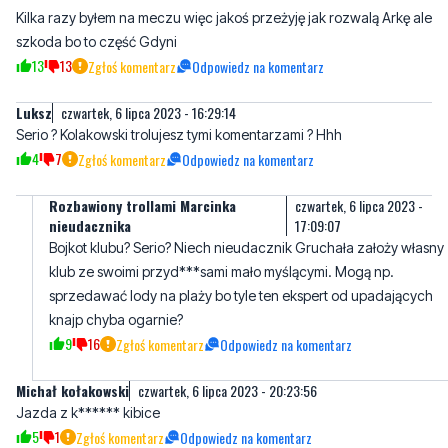
Kilka razy byłem na meczu więc jakoś przeżyję jak rozwalą Arkę ale
szkoda bo to część Gdyni
13
13
Zgłoś komentarz
Odpowiedz na komentarz
Luksz
czwartek, 6 lipca 2023 - 16:29:14
Serio ? Kolakowski trolujesz tymi komentarzami ? Hhh
4
7
Zgłoś komentarz
Odpowiedz na komentarz
Rozbawiony trollami Marcinka
czwartek, 6 lipca 2023 -
nieudacznika
17:09:07
Bojkot klubu? Serio? Niech nieudacznik Gruchała założy własny
klub ze swoimi przyd***sami mało myślącymi. Mogą np.
sprzedawać lody na plaży bo tyle ten ekspert od upadających
knajp chyba ogarnie?
9
16
Zgłoś komentarz
Odpowiedz na komentarz
Michał kołakowski
czwartek, 6 lipca 2023 - 20:23:56
Jazda z k****** kibice
5
1
Zgłoś komentarz
Odpowiedz na komentarz