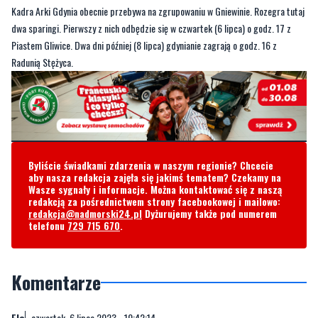
Kadra Arki Gdynia obecnie przebywa na zgrupowaniu w Gniewinie. Rozegra tutaj
dwa sparingi. Pierwszy z nich odbędzie się w czwartek (6 lipca) o godz. 17 z
Piastem Gliwice. Dwa dni później (8 lipca) gdynianie zagrają o godz. 16 z
Radunią Stężyca.
Byliście świadkami zdarzenia w naszym regionie? Chcecie
aby nasza redakcja zajęła się jakimś tematem? Czekamy na
Wasze sygnały i informacje. Można kontaktować się z naszą
redakcją za pośrednictwem strony facebookowej i mailowo:
redakcja@nadmorski24.pl
Dyżurujemy także pod numerem
telefonu
729 715 670
.
Komentarze
Elo
czwartek, 6 lipca 2023 - 10:42:14