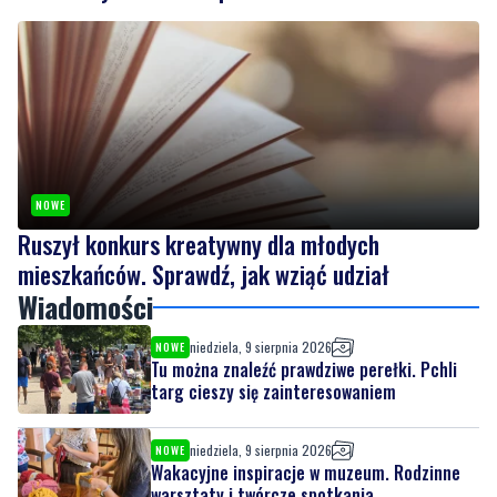
NOWE
Ruszył konkurs kreatywny dla młodych
mieszkańców. Sprawdź, jak wziąć udział
Wiadomości
niedziela, 9 sierpnia 2026
NOWE
Tu można znaleźć prawdziwe perełki. Pchli
targ cieszy się zainteresowaniem
niedziela, 9 sierpnia 2026
NOWE
Wakacyjne inspiracje w muzeum. Rodzinne
warsztaty i twórcze spotkania
niedziela, 9 sierpnia 2026
NOWE
Ruszył konkurs kreatywny dla młodych