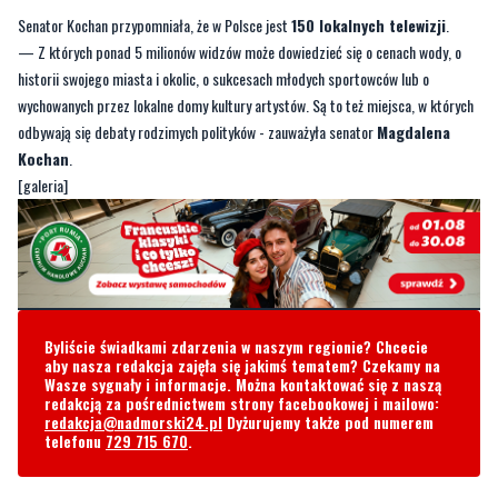
wychowanych przez lokalne domy kultury artystów. Są to też miejsca, w których
odbywają się debaty rodzimych polityków - zauważyła senator
Magdalena
Kochan
.
[galeria]
Byliście świadkami zdarzenia w naszym regionie? Chcecie
aby nasza redakcja zajęła się jakimś tematem? Czekamy na
Wasze sygnały i informacje. Można kontaktować się z naszą
redakcją za pośrednictwem strony facebookowej i mailowo:
redakcja@nadmorski24.pl
Dyżurujemy także pod numerem
telefonu
729 715 670
.
Komentarze