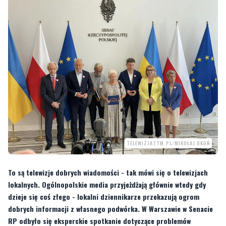
TELEWIZJATTM.PL/MIKOŁAJ OKOŃ
To są telewizje dobrych wiadomości - tak mówi się o telewizjach
lokalnych. Ogólnopolskie media przyjeżdżają głównie wtedy gdy
dzieje się coś złego - lokalni dziennikarze przekazują ogrom
dobrych informacji z własnego podwórka. W Warszawie w Senacie
RP odbyło się eksperckie spotkanie dotyczące problemów
telewizji lokalnych z całej Polski - nie zabrakło tam nas - Twojej
Telewizji Morskiej z Wejherowa.
Bez silnych telewizji lokalnych nie będzie silnego społeczeństwa obywatelskiego