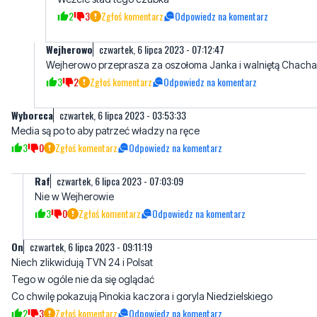
Wejherowo przeprasza za oszołoma Janka i walniętą Chacha
3
2
Zgłoś komentarz
Odpowiedz na komentarz
Wyborcca
czwartek, 6 lipca 2023 - 03:53:33
Media są po to aby patrzeć władzy na ręce
3
0
Zgłoś komentarz
Odpowiedz na komentarz
Raf
czwartek, 6 lipca 2023 - 07:03:09
Nie w Wejherowie
3
0
Zgłoś komentarz
Odpowiedz na komentarz
On
czwartek, 6 lipca 2023 - 09:11:19
Niech zlikwidują TVN 24 i Polsat
Tego w ogóle nie da się oglądać
Co chwilę pokazują Pinokia kaczora i goryla Niedzielskiego
2
3
Zgłoś komentarz
Odpowiedz na komentarz
TY
niedziela, 9 lipca 2023 - 07:32:03
JAK ZLIKWIDUJOM TVN 24 POLSAT TO BO NAM ZOSTAL