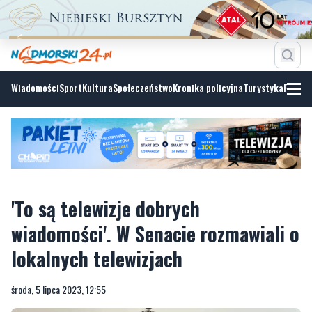
Wiadomości
Sport
Kultura
Społeczeństwo
Kronika policyjna
Turystyka
Fotoga
'To są telewizje dobrych
wiadomości'. W Senacie rozmawiali o
lokalnych telewizjach
środa, 5 lipca 2023, 12:55