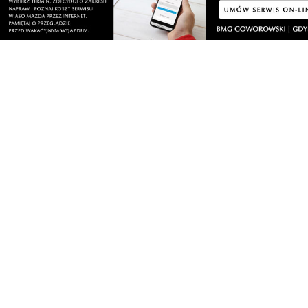
sobota, 8 sierpnia 2026
4
Dwa dni rywalizacji i sportowych emocji.
Rzutki przyciągnęły tłumy
sobota, 8 sierpnia 2026
Drzewa pod lupą specjalistów. Sprawdzają
ich kondycję i stabilność
sobota, 8 sierpnia 2026
13
Ponad 24 tysiące metrów kwadratowych
nowych terenów zielonych. Powstanie nowa
przestrzeń do wypoczynku