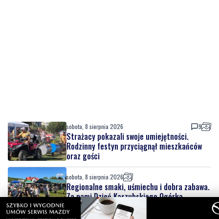
sobota, 8 sierpnia 2026
9
Strażacy pokazali swoje umiejętności.
Rodzinny festyn przyciągnął mieszkańców
oraz gości
sobota, 8 sierpnia 2026
Regionalne smaki, uśmiechu i dobra zabawa.
Za nami Dzień Kaszubskiego Ogórka
sobota, 8 sierpnia 2026
6
Nad morzem zmierzyli się najsilniejsi.
Sportowe emocje i ważny cel