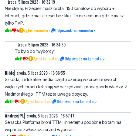
tylko TVP.
5
5
Zgłoś komentarz
Odpowiedz na komentarz
środa, 5 lipca 2023 - 16:34:50
To było do "wyborcy"
1
3
Zgłoś komentarz
Odpowiedz na komentarz
Kibic
środa, 5 lipca 2023 - 16:36:55
Szkoda, że lokalne media często czerpią wzorce ze swoich
większych braci i też stają się narzędziami propagandy władzy. Z
Nadmorskiego i TTM też ta uwaga dotyczy.
13
0
Zgłoś komentarz
Odpowiedz na komentarz
AndrzejPL
środa, 5 lipca 2023 - 16:57:17
Senacka Platforma broni TTM i inne temu podobne bo tam ma
wsparcie zwłaszcza przed wyborami.
7
4
Zgłoś komentarz
Odpowiedz na komentarz
JANEK 74
środa, 5 lipca 2023 - 19:13:38
https://youtu.be/Et25S15Nrow GIENEK WEJHEROWO.SZERYF