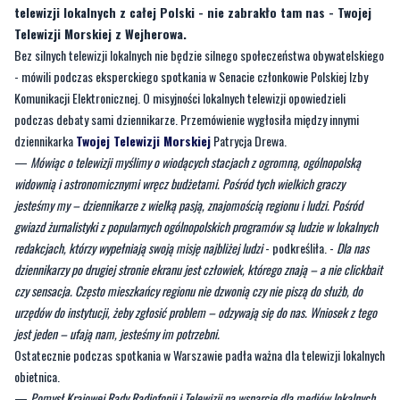
- mówili podczas eksperckiego spotkania w Senacie członkowie Polskiej Izby
Komunikacji Elektronicznej. O misyjności lokalnych telewizji opowiedzieli
podczas debaty sami dziennikarze. Przemówienie wygłosiła między innymi
dziennikarka
Twojej Telewizji Morskiej
Patrycja Drewa.
—
Mówiąc o telewizji myślimy o wiodących stacjach z ogromną, ogólnopolską
widownią i astronomicznymi wręcz budżetami. Pośród tych wielkich graczy
jesteśmy my – dziennikarze z wielką pasją, znajomością regionu i ludzi. Pośród
gwiazd żurnalistyki z popularnych ogólnopolskich programów są ludzie w lokalnych
redakcjach, którzy wypełniają swoją misję najbliżej ludzi
- podkreśliła. -
Dla nas
dziennikarzy po drugiej stronie ekranu jest człowiek, którego znają – a nie clickbait
czy sensacja. Często mieszkańcy regionu nie dzwonią czy nie piszą do służb, do
urzędów do instytucji, żeby zgłosić problem – odzywają się do nas. Wniosek z tego
jest jeden – ufają nam, jesteśmy im potrzebni.
Ostatecznie podczas spotkania w Warszawie padła ważna dla telewizji lokalnych
obietnica.
—
Pomysł Krajowej Rady Radiofonii i Telewizji na wsparcie dla mediów lokalnych
to granty, które mógłby przyznawać organ przy KRRiT. Obecnie trwają analizy
dotyczące tego tematu - ich zakończenie planowane jest na koniec października
-
zapowiedział
Maciej Świrski
, przewodniczący KRRiT.