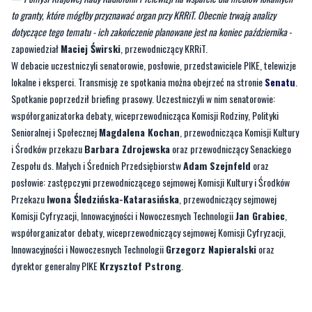
W debacie uczestniczyli senatorowie, posłowie, przedstawiciele PIKE, telewizje
lokalne i eksperci. Transmisję ze spotkania można obejrzeć na stronie
Senatu
.
Spotkanie poprzedził briefing prasowy. Uczestniczyli w nim senatorowie:
współorganizatorka debaty, wiceprzewodnicząca Komisji Rodziny, Polityki
Senioralnej i Społecznej
Magdalena Kochan
, przewodnicząca Komisji Kultury
i Środków przekazu
Barbara Zdrojewska
oraz przewodniczący Senackiego
Zespołu ds. Małych i Średnich Przedsiębiorstw
Adam Szejnfeld
oraz
posłowie: zastępczyni przewodniczącego sejmowej Komisji Kultury i Środków
Przekazu
Iwona Śledzińska-Katarasińska
, przewodniczący sejmowej
Komisji Cyfryzacji, Innowacyjności i Nowoczesnych Technologii
Jan Grabiec
,
współorganizator debaty, wiceprzewodniczący sejmowej Komisji Cyfryzacji,
Innowacyjności i Nowoczesnych Technologii
Grzegorz Napieralski
oraz
dyrektor generalny PIKE
Krzysztof Pstrong
.