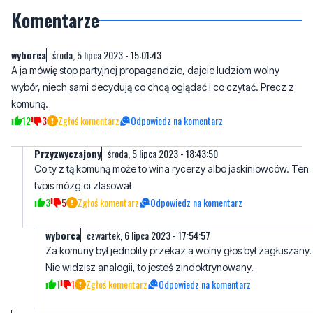
wyborca
środa, 5 lipca 2023 - 15:01:43
A ja mówię stop partyjnej propagandzie, dajcie ludziom wolny
wybór, niech sami decydują co chcą oglądać i co czytać. Precz z
komuną.
12
3
Zgłoś komentarz
Odpowiedz na komentarz
Przyzwyczajony
środa, 5 lipca 2023 - 18:43:50
Co ty z tą komuną może to wina rycerzy albo jaskiniowców. Ten
tvpis mózg ci zlasował
3
5
Zgłoś komentarz
Odpowiedz na komentarz
wyborca
czwartek, 6 lipca 2023 - 17:54:57
Za komuny był jednolity przekaz a wolny głos był zagłuszany.
Nie widzisz analogii, to jesteś zindoktrynowany.
1
1
Zgłoś komentarz
Odpowiedz na komentarz
środa, 5 lipca 2023 - 16:32:19
Nie stękaj. Przecież masz pilota i 150 kanałów do wyboru +
Internet, gdzie masz treści bez liku. To nie komuna gdzie masz