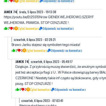
WEJHEROWA. PRAWDA. STOP CENZURZE !
2
1
Zgłoś komentarz
Odpowiedz na komentarz
czwartek, 6 lipca 2023 - 02:28:21
Brawo Janku stajesz się symbolem tego miasta!
3
3
Zgłoś komentarz
Odpowiedz na komentarz
JANEK 74
czwartek, 6 lipca 2023 - 05:49:17
Dziękuje. Z przykrością muszę stwierdzić, że smutnym symbol
jest też akceptacja flagi z U . W Polsce obowiązują barwy BIA
CZERWONE ! Niestety takie inf często są blokowane, gdy o ty
piszę. STOP CENZURZE !
4
2
Zgłoś komentarz
Odpowiedz na komentarz
czwartek, 6 lipca 2023 - 07:03:41
Weźcie stad tego czubka
2
3
Zgłoś komentarz
Odpowiedz na komentarz
Wejherowo
czwartek, 6 lipca 2023 - 07:12:47