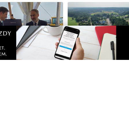
16
kazał teren pod budowę
Trwa kolejny etap przebu
i jądrowej w gminie
modernizacji drogi prowa
o
Dębek
Zobacz
Nad
Two
Fotogalerie
Inf