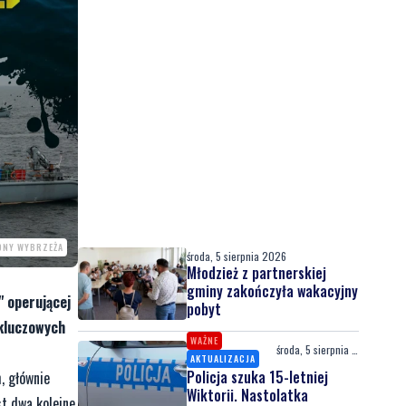
RONY WYBRZEŻA
środa, 5 sierpnia 2026
Młodzież z partnerskiej
gminy zakończyła wakacyjny
" operującej
pobyt
kluczowych
WAŻNE
środa, 5 sierpnia 2026
AKTUALIZACJA
Policja szuka 15-letniej
, głównie
Wiktorii. Nastolatka
st dwa kolejne