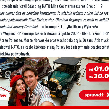
 dowodzenia, czyli Standing NATO Mine Countermeasures Group 1 i 2.
upa numer dwa na południu kontynentu. To właśnie jednym z nich, już po raz 
mandor podporucznik Piotr Bartosewicz. Okrętem flagowym zespołu na najbliż
radmirał Xawery Czernicki
– informuje 8. Flotylla Obrony Wybrzeża.
ka Wojenna RP skieruje także trałowce projektu 207P - ORP Drużno i ORP
Morze Północne, Morze Norweskie oraz wschodnia część Oceanu Atlantyck
nowej NATO, na czele którego staną Polacy jest utrzymanie bezpieczeńs
obiektów podwodnych.