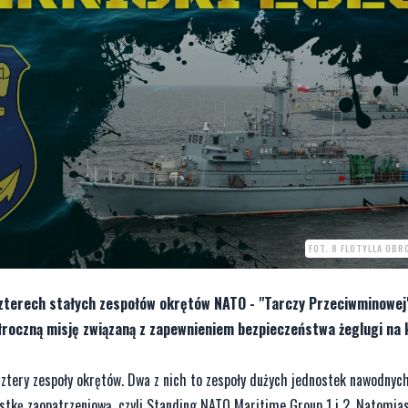
FOT. 8 FLOTYLLA OB
 czterech stałych zespołów okrętów NATO - "Tarczy Przeciwminowej
roczną misję związaną z zapewnieniem bezpieczeństwa żeglugi na 
 cztery zespoły okrętów. Dwa z nich to zespoły dużych jednostek nawodnych
ostkę zaopatrzeniową, czyli Standing NATO Maritime Group 1 i 2. Natomia