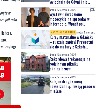
wyjechała do Gdyni i nie
wróciła
środa, 5 sierpnia 2026
3
piąty w
Wystawił skradzione
motocykle na sprzedaż w
sze pół roku
internecie. Wpadł po
zgłoszeniu właściciela
środa, 5 sierpnia 2026
 Hańcza.
MATERIAŁ PARTNERA
Kursy maturalne w Gdańsku
iego.
– ruszają zapisy! Przygotuj
twa żeglugi
się do matury z Szkołą
Effective Teaching!
środa, 5 sierpnia 2026
Rekordowa frekwencja na
rodzinnym pikniku
ekologicznym
środa, 5 sierpnia 2026
Kolejne drogi z nową
nawierzchnią. Trwają prace w
mieście