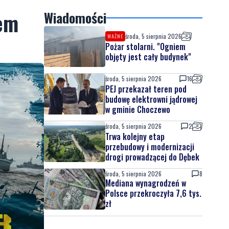
em
Wiadomości
środa, 5 sierpnia 2026
WAŻNE
Pożar stolarni. "Ogniem
objęty jest cały budynek"
środa, 5 sierpnia 2026
16
PEJ przekazał teren pod
budowę elektrowni jądrowej
w gminie Choczewo
środa, 5 sierpnia 2026
2
Trwa kolejny etap
przebudowy i modernizacji
drogi prowadzącej do Dębek
środa, 5 sierpnia 2026
8
Mediana wynagrodzeń w
Polsce przekroczyła 7,6 tys.
zł