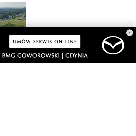
×
2
dowy i
dzącej do
morski24.pl - portal informacyjny z Małego Trójmiasta Kaszubskiego.
ja codzienna dawka najnowszych wiadomości z najbliższej okolicy.
ormacje społeczne, kulturalne i sportowe z Wejherowa, Pucka, Redy, Rumi i