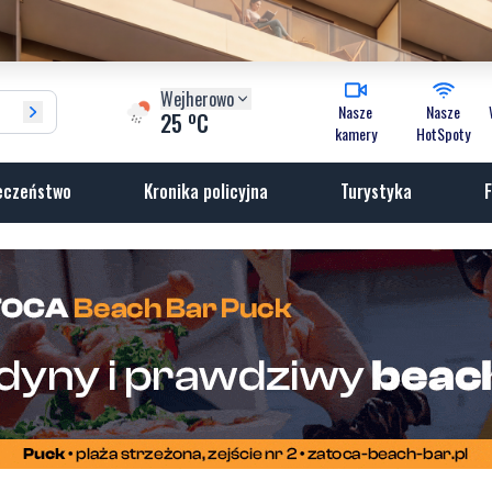
Wejherowo
Nasze
Nasze
o
25
C
kamery
HotSpoty
eczeństwo
Kronika policyjna
Turystyka
F