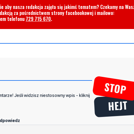
cie aby nasza redakcja zajęła się jakimś tematem? Czekamy na Was
edakcją za pośrednictwem strony facebookowej i mailowo:
rem telefonu
729 715 670
.
tarze! Jeśli widzisz niestosowny wpis - kliknij
dpowiedz