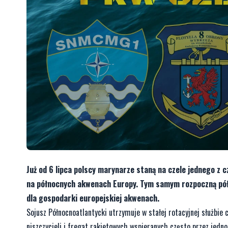
Już od 6 lipca polscy marynarze staną na czele jednego z
na północnych akwenach Europy. Tym samym rozpoczną pół
dla gospodarki europejskiej akwenach.
Sojusz Północnoatlantycki utrzymuje w stałej rotacyjnej służbie
niszczycieli i fregat rakietowych wspieranych często przez jedn