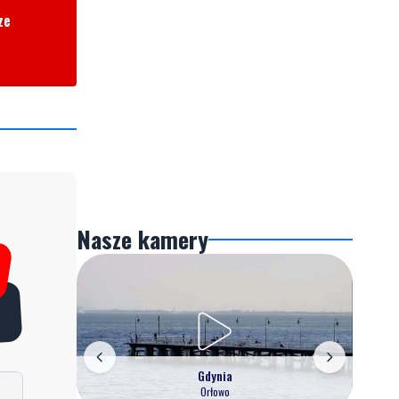
ze
Nasze kamery
Gdynia
Orłowo