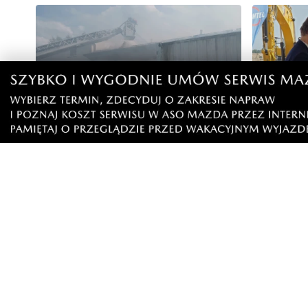
WAŻNE
Pożar stolarni. "Ogniem objęty jest
PEJ prze
cały budynek"
elektrown
Choczew
Artykuły
Informacje
Wiadomości
O portalu