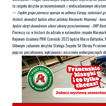
to zespoły okrętów przeciwminowych z wielozadaniowym okrętem
—
Zwykle grupa pierwsza operuje na północy Europy, natomiast gr
historii, dowodzić będzie oficer polskiej Marynarki Wojennej - ko
będzie okręt dowodzenia siłami obrony przeciwminowej - ORP Kont
Pierwszy raz w historii do udziału w natowskim zespole Marynar
Rejonem działania PKW Czernicki 2023 będzie Morze Bałtyckie, 
Głównym zadaniem okrętów Stałego Zespołu Sił Obrony Przeciwmi
poprzez poszukiwanie, wykrywanie i niszczenie niebezpiecznych 