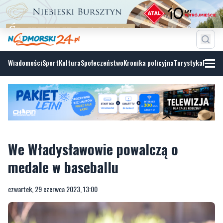
Wiadomości
Sport
Kultura
Społeczeństwo
Kronika policyjna
Turystyka
Fotoga
We Władysławowie powalczą o
medale w baseballu
czwartek, 29 czerwca 2023, 13:00