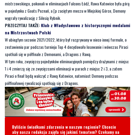
mistrzowskiego, pokonali w eliminacjach Falcons Łódź, Rawa Katowice była górą
w pojedynku z Goats Poznań, a [p zaciętym meczu w Miejskiej Górce, Demony
wygrały rywalizację z Silesią Rybnik.
PRZECZYTAJ TAKŻE:
Klub z Władysławowo z historycznymi medalami
na Mistrzostwach Polski
W ubiegłym sezonie 2021/2022, który był rozgrywany w nieco innej formule, o
zestawieniu par podczas turnieju Top 4 decydowało losowanie i wówczas Piraci
spotkali się w półfinale z Demonami, a Dragons z Rawą.
W tym roku, zwycięzcy pojedynków eliminacyjnych pomiędzy drużynami z miejsc
1 i 4 zmierzą się ze zwycięzcami eliminacji w parach z miejsc 2 i 3, a zatem
Piraci o finał będą walczyć z Rawą Katowice, natomiast Demony podczas
półfinałowej rywalizacji spotkają się z Dragons.
Byliście świadkami zdarzenia w naszym regionie? Chcecie
aby nasza redakcja zajęła się jakimś tematem? Czekamy na