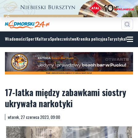
Wiadomości
Sport
Kultura
Społeczeństwo
Kronika policyjna
Turystyka
Fotoga
17-latka między zabawkami siostry
ukrywała narkotyki
wtorek, 27 czerwca 2023, 09:00