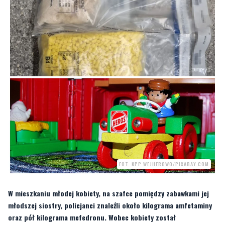
FOT. KPP WEJHEROWO/PIXABAY.COM
W mieszkaniu młodej kobiety, na szafce pomiędzy zabawkami jej
młodszej siostry, policjanci znaleźli około kilograma amfetaminy
oraz pół kilograma mefedronu. Wobec kobiety został