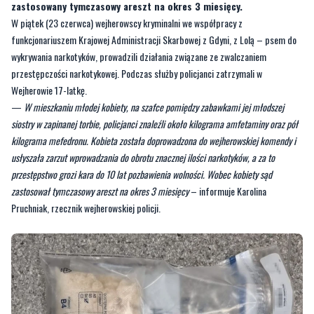
zastosowany tymczasowy areszt na okres 3 miesięcy.
W piątek (23 czerwca) wejherowscy kryminalni we współpracy z
funkcjonariuszem Krajowej Administracji Skarbowej z Gdyni, z Lolą – psem do
wykrywania narkotyków, prowadzili działania związane ze zwalczaniem
przestępczości narkotykowej. Podczas służby policjanci zatrzymali w
Wejherowie 17-latkę.
—
W mieszkaniu młodej kobiety, na szafce pomiędzy zabawkami jej młodszej
siostry w zapinanej torbie, policjanci znaleźli około kilograma amfetaminy oraz pół
kilograma mefedronu. Kobieta została doprowadzona do wejherowskiej komendy i
usłyszała zarzut wprowadzania do obrotu znacznej ilości narkotyków, a za to
przestępstwo grozi kara do 10 lat pozbawienia wolności. Wobec kobiety sąd
zastosował tymczasowy areszt na okres 3 miesięcy
– informuje Karolina
Pruchniak, rzecznik wejherowskiej policji.