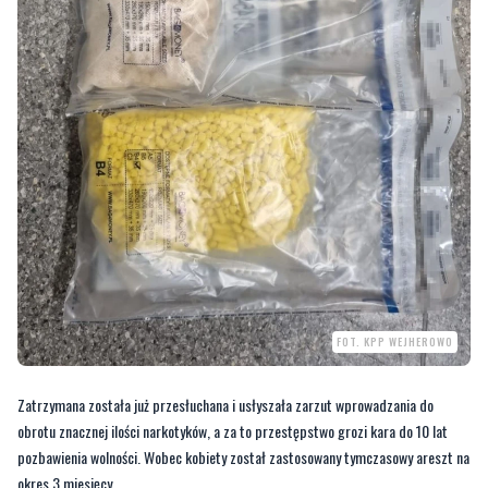
FOT. KPP WEJHEROWO
Zatrzymana została już przesłuchana i usłyszała zarzut wprowadzania do
obrotu znacznej ilości narkotyków, a za to przestępstwo grozi kara do 10 lat
pozbawienia wolności. Wobec kobiety został zastosowany tymczasowy areszt na
okres 3 miesięcy.