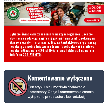
Byliście świadkami zdarzenia w naszym regionie? Chcecie
aby nasza redakcja zajęła się jakimś tematem? Czekamy na
Wasze sygnały i informacje. Można kontaktować się z naszą
redakcją za pośrednictwem strony facebookowej i mailowo:
redakcja@nadmorski24.pl
Dyżurujemy także pod numerem
telefonu
729 715 670
.
Komentowanie wyłączone
Ten artykuł nie umożliwia dodawania
komentarzy. Opcja komentowania została
wyłączona przez autora lub redakcję.