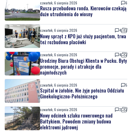
czwartek, 6 sierpnia 2026
6
Rusza przebudowa ronda. Kierowców czekają
duże utrudnienia do wiosny
czwartek, 6 sierpnia 2026
4
Nowy sprzęt z KPO już służy pacjentom, trwa
też rozbudowa placówki
czwartek, 6 sierpnia 2026
4
Urodziny Biura Obsługi Klienta w Pucku. Były
promocje, porady i atrakcje dla
najmłodszych
czwartek, 6 sierpnia 2026
5
Szpital w żałobie. Nie żyje położna Oddziału
Ginekologiczno-Położniczego
czwartek, 6 sierpnia 2026
2
Nowy odcinek szlaku rowerowego nad
Bałtykiem. Powodem zmiany budowa
elektrowni jądrowej