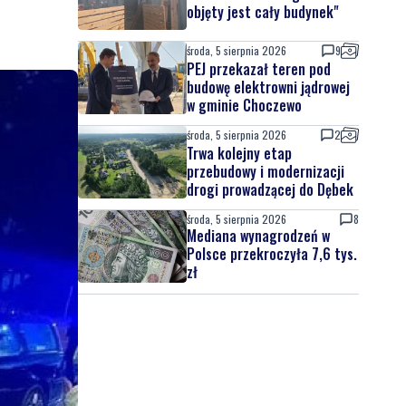
Wiadomości
środa, 5 sierpnia 2026
WAŻNE
Pożar stolarni. "Ogniem
objęty jest cały budynek"
środa, 5 sierpnia 2026
9
PEJ przekazał teren pod
budowę elektrowni jądrowej
w gminie Choczewo
środa, 5 sierpnia 2026
2
Trwa kolejny etap
przebudowy i modernizacji
drogi prowadzącej do Dębek
środa, 5 sierpnia 2026
8