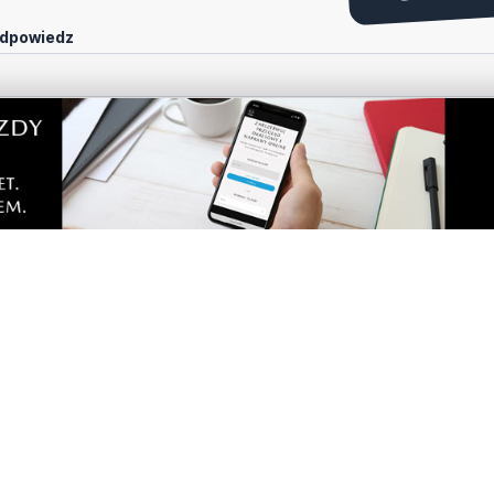
tarze! Jeśli widzisz niestosowny wpis - kliknij
dpowiedz