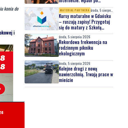
WAŻNE
środa, 5 sierpnia 2026
AKTUALIZACJA
ENO/FACEBOOK
Policja szuka 15-letniej
Wiktorii. Nastolatka
wyjechała do Gdyni i nie
e z OSP
wróciła
środa, 5 sierpnia 2026
3
Wystawił skradzione
u okazało się,
motocykle na sprzedaż w
internecie. Wpadł po
zgłoszeniu właściciela
iu konia do
środa, 5 sierpnia 2026
MATERIAŁ PARTNERA
Kursy maturalne w Gdańsku
– ruszają zapisy! Przygotuj
się do matury z Szkołą
okowej
i
Effective Teaching!
środa, 5 sierpnia 2026
Rekordowa frekwencja na
rodzinnym pikniku
ekologicznym
środa, 5 sierpnia 2026
Kolejne drogi z nową