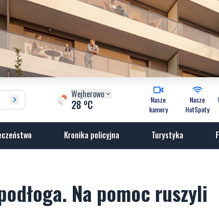
Wejherowo
Nasze
Nasze
o
28
C
kamery
HotSpoty
eczeństwo
Kronika policyjna
Turystyka
F