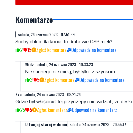
Byliście świadkami zdarzenia w naszym regionie? Chce
sygnały i informacje. Można kontaktować się z naszą r
redakcja@nadmorski24.pl
Dyżurujemy także pod nume
Komentarze
sobota, 24 czerwca 2023 - 07:51:39
Suchy chleb dla konia, to druhowie OSP mieli?
2
15
Zgłoś komentarz
Odpowiedz na komentarz
Widz
sobota, 24 czerwca 2023 - 10:33:23
Nie suchego nie mielą, był tylko z szynkom