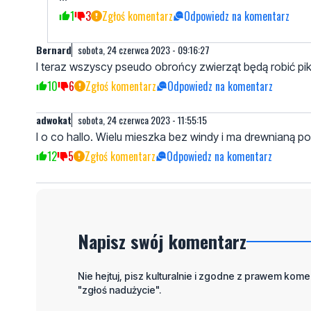
3
5
Zgłoś komentarz
Odpowiedz na komentarz
Fza
sobota, 24 czerwca 2023 - 08:21:24
Gdzie był właściciel tej przyczepy i nie widział , że deski
25
5
Zgłoś komentarz
Odpowiedz na komentarz
U twojej starej w domu
sobota, 24 czerwca 2023 - 20:55:17
…
1
3
Zgłoś komentarz
Odpowiedz na komentarz
Bernard
sobota, 24 czerwca 2023 - 09:16:27
I teraz wszyscy pseudo obrońcy zwierząt będą robić pik
10
6
Zgłoś komentarz
Odpowiedz na komentarz
adwokat
sobota, 24 czerwca 2023 - 11:55:15
I o co hallo. Wielu mieszka bez windy i ma drewnianą 
12
5
Zgłoś komentarz
Odpowiedz na komentarz