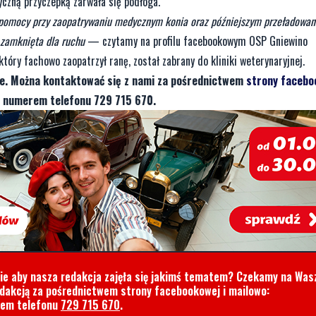
FOT. OSP GNIEWI
Służba strażaków ochotników to nie tylko pomoc ludziom. Druhowi
Straży Pożarnej z Gniewina zostali zadysponowani do Mierzyna. Na miejsc
yczną przyczepką zarwała się podłoga.
, pomocy przy zaopatrywaniu medycznym konia oraz późniejszym przeładowan
 zamknięta dla ruchu
— czytamy na profilu facebookowym OSP Gniewino
tóry fachowo zaopatrzył ranę, został zabrany do kliniki weterynaryjnej.
je. Można kontaktować się z nami za pośrednictwem
strony facebo
d numerem telefonu 729 715 670.