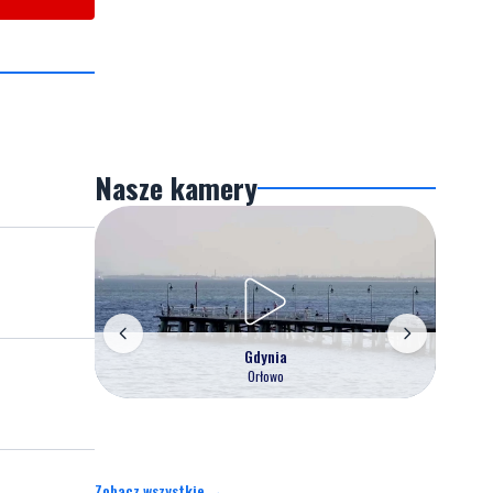
nawierzchnią. Trwają prace w
mieście
ze
Nasze kamery