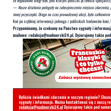
Ratowanie kotów, psów czy zabezpieczanie rojów pszczół. 
Gniewino ruszyli na pomoc koniowi.
22 czerwca w późnych godzinach nocnych druhowie z Ochotniczej 
że wypadkowi uległ koń, pod którym podczas przewozu specjalist
—
Nasze działania polegały na zabezpieczeniu miejsca zdarzenia
innej przyczepki. Droga na czas prowadzonej akcji, była całkowicie
Koń po szybkiej interwencji jednego z pobliskich hodowców koni, k
Przypominamy, że czekamy na Państwa sygnały i informac
mailowo:
redakcja@nadmorski24.pl
. Dyżurujemy także po