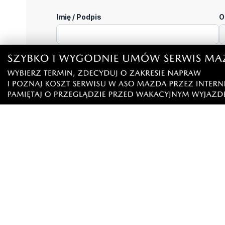
Napisz swój komentarz
Nie hejtuj, pisz kulturalnie i zgodne z prawem komen
"zgłoś nadużycie".
Imię / Podpis
O
Wiadomość