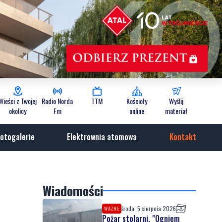
Wieści z Twojej
Radio Norda
TTM
Kościoły
Wyślij
okolicy
Fm
online
materiał
otogalerie
Elektrownia atomowa
Kontakt