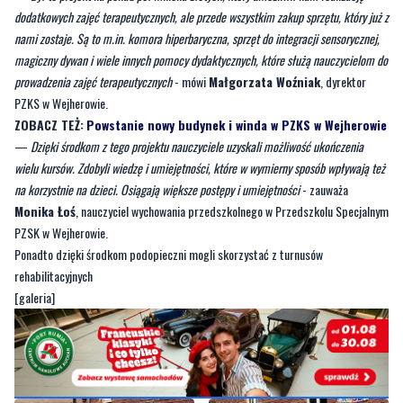
dodatkowych zajęć terapeutycznych, ale przede wszystkim zakup sprzętu, który już z
nami zostaje. Są to m.in. komora hiperbaryczna, sprzęt do integracji sensorycznej,
magiczny dywan i wiele innych pomocy dydaktycznych, które służą nauczycielom do
prowadzenia zajęć terapeutycznych
- mówi
Małgorzata Woźniak
, dyrektor
PZKS w Wejherowie.
ZOBACZ TEŻ:
Powstanie nowy budynek i winda w PZKS w Wejherowie
—
Dzięki środkom z tego projektu nauczyciele uzyskali możliwość ukończenia
wielu kursów. Zdobyli wiedzę i umiejętności, które w wymierny sposób wpływają też
na korzystnie na dzieci. Osiągają większe postępy i umiejętności
- zauważa
Monika Łoś
, nauczyciel wychowania przedszkolnego w Przedszkolu Specjalnym
PZSK w Wejherowie.
Ponadto dzięki środkom podopieczni mogli skorzystać z turnusów
rehabilitacyjnych
[galeria]