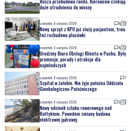
Rusza przebudowa ronda. Kierowców czekają
duże utrudnienia do wiosny
czwartek, 6 sierpnia 2026
6
Nowy sprzęt z KPO już służy pacjentom, trwa
też rozbudowa placówki
czwartek, 6 sierpnia 2026
4
Urodziny Biura Obsługi Klienta w Pucku. Były
promocje, porady i atrakcje dla
najmłodszych
czwartek, 6 sierpnia 2026
7
Szpital w żałobie. Nie żyje położna Oddziału
Ginekologiczno-Położniczego
czwartek, 6 sierpnia 2026
2
Nowy odcinek szlaku rowerowego nad
Bałtykiem. Powodem zmiany budowa
elektrowni jądrowej