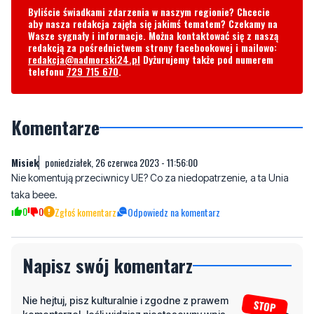
Byliście świadkami zdarzenia w naszym regionie? Chcecie
aby nasza redakcja zajęła się jakimś tematem? Czekamy na
Wasze sygnały i informacje. Można kontaktować się z naszą
redakcją za pośrednictwem strony facebookowej i mailowo:
redakcja@nadmorski24.pl
Dyżurujemy także pod numerem
telefonu
729 715 670
.
Komentarze
Misiek
poniedziałek, 26 czerwca 2023 - 11:56:00
Nie komentują przeciwnicy UE? Co za niedopatrzenie, a ta Unia
taka beee.
0
0
Zgłoś komentarz
Odpowiedz na komentarz
Napisz swój komentarz
Nie hejtuj, pisz kulturalnie i zgodne z prawem