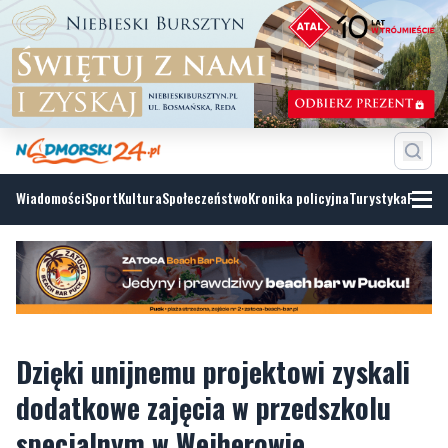
Wiadomości
Sport
Kultura
Społeczeństwo
Kronika policyjna
Turystyka
Fotoga
Dzięki unijnemu projektowi zyskali
dodatkowe zajęcia w przedszkolu
specjalnym w Wejherowie