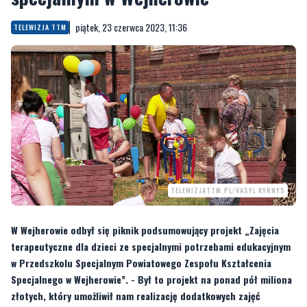
piątek, 23 czerwca 2023, 11:36
TELEWIZJA TTM
TELEWIZJATTM.PL/VASYL KYRNYS
W Wejherowie odbył się piknik podsumowujący projekt „Zajęcia
terapeutyczne dla dzieci ze specjalnymi potrzebami edukacyjnym
w Przedszkolu Specjalnym Powiatowego Zespołu Kształcenia
Specjalnego w Wejherowie”. - Był to projekt na ponad pół miliona
złotych, który umożliwił nam realizację dodatkowych zajęć