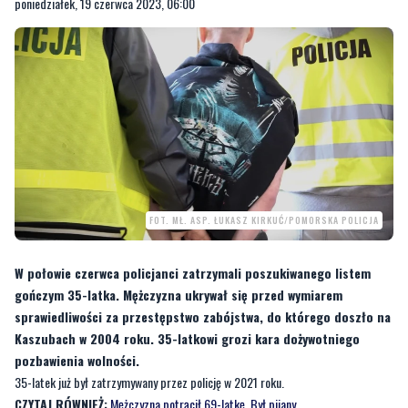
poniedziałek, 19 czerwca 2023, 06:00
FOT. MŁ. ASP. ŁUKASZ KIRKUĆ/POMORSKA POLICJA
W połowie czerwca policjanci zatrzymali poszukiwanego listem
gończym 35-latka. Mężczyzna ukrywał się przed wymiarem
sprawiedliwości za przestępstwo zabójstwa, do którego doszło na
Kaszubach w 2004 roku. 35-latkowi grozi kara dożywotniego
pozbawienia wolności.
35-latek już był zatrzymywany przez policję w 2021 roku.
CZYTAJ RÓWNIEŻ:
Mężczyzna potrącił 69-latkę. Był pijany