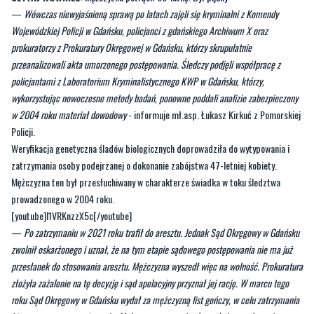
—
Wówczas niewyjaśnioną sprawą po latach zajęli się kryminalni z Komendy
Wojewódzkiej Policji w Gdańsku, policjanci z gdańskiego Archiwum X oraz
prokuratorzy z Prokuratury Okręgowej w Gdańsku, którzy skrupulatnie
przeanalizowali akta umorzonego postępowania. Śledczy podjęli współpracę z
policjantami z Laboratorium Kryminalistycznego KWP w Gdańsku, którzy,
wykorzystując nowoczesne metody badań, ponowne poddali analizie zabezpieczony
w 2004 roku materiał dowodowy
- informuje mł.asp. Łukasz Kirkuć z Pomorskiej
Policji.
Weryfikacja genetyczna śladów biologicznych doprowadziła do wytypowania i
zatrzymania osoby podejrzanej o dokonanie zabójstwa 47-letniej kobiety.
Mężczyzna ten był przesłuchiwany w charakterze świadka w toku śledztwa
prowadzonego w 2004 roku.
[youtube]I1VRKnzzX5c[/youtube]
—
Po zatrzymaniu w 2021 roku trafił do aresztu. Jednak Sąd Okręgowy w Gdańsku
zwolnił oskarżonego i uznał, że na tym etapie sądowego postępowania nie ma już
przesłanek do stosowania aresztu. Mężczyzna wyszedł więc na wolność. Prokuratura
złożyła zażalenie na tę decyzję i sąd apelacyjny przyznał jej rację. W marcu tego
roku Sąd Okręgowy w Gdańsku wydał za mężczyzną list gończy, w celu zatrzymania