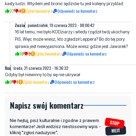
kasty ludzi. Wtydem jest bronić sędziów tu jest kolejny przyklad
27
4
Zgłoś komentarz
Odpowiedz na komentarz
Zuzia
poniedziałek, 19 czerwca 2023 - 08:00:42
16 lat temu, nie było KODziarzy i wtedy rządził twój ukochany
PiS. Więc może wiesz, kto zgładził Leppera? Bo do tej pory
sprawa jest niewyjaśniona. Może wiesz gdzie jest Jaworek?
16
9
Zgłoś komentarz
Odpowiedz na komentarz
Xxx
środa, 21 czerwca 2023 - 16:36:32
Gdyby był niewinny to by się nie ukrywał
0
1
Zgłoś komentarz
Odpowiedz na komentarz
Napisz swój komentarz
Nie hejtuj, pisz kulturalnie i zgodne z prawem
komentarze! Jeśli widzisz niestosowny wpis -
kliknij "zgłoś nadużycie".