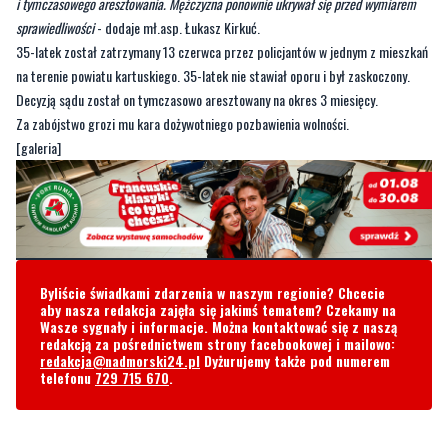
i tymczasowego aresztowania. Mężczyzna ponownie ukrywał się przed wymiarem
sprawiedliwości
- dodaje mł.asp. Łukasz Kirkuć.
35-latek został zatrzymany 13 czerwca przez policjantów w jednym z mieszkań
na terenie powiatu kartuskiego. 35-latek nie stawiał oporu i był zaskoczony.
Decyzją sądu został on tymczasowo aresztowany na okres 3 miesięcy.
Za zabójstwo grozi mu kara dożywotniego pozbawienia wolności.
[galeria]
Byliście świadkami zdarzenia w naszym regionie? Chcecie
aby nasza redakcja zajęła się jakimś tematem? Czekamy na
Wasze sygnały i informacje. Można kontaktować się z naszą
redakcją za pośrednictwem strony facebookowej i mailowo:
redakcja@nadmorski24.pl
Dyżurujemy także pod numerem
telefonu
729 715 670
.