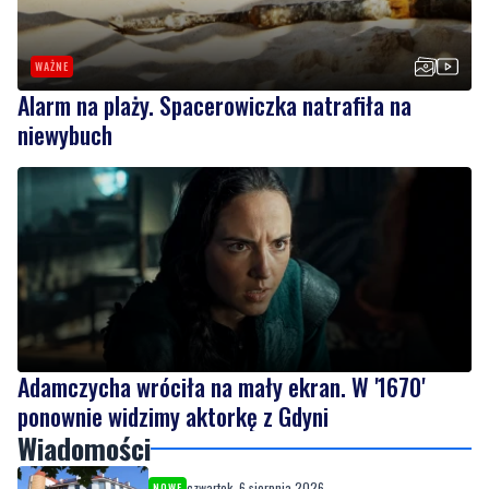
WAŻNE
Alarm na plaży. Spacerowiczka natrafiła na
niewybuch
Adamczycha wróciła na mały ekran. W '1670'
ponownie widzimy aktorkę z Gdyni
Wiadomości
czwartek, 6 sierpnia 2026
NOWE