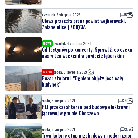
czwartek, 6 sierpnia 2026
5
Ulewa przeszła przez powiat wejherowski.
Zalane ulice | ZDJĘCIA
czwartek, 6 sierpnia 2026
NOWE
Od festynów po koncerty. Sprawdź, co czeka
nas w ten weekend w powiecie lęborskim
środa, 5 sierpnia 2026
WAŻNE
Pożar stolarni. "Ogniem objęty jest cały
budynek"
środa, 5 sierpnia 2026
34
PEJ przekazał teren pod budowę elektrowni
jądrowej w gminie Choczewo
środa, 5 sierpnia 2026
3
Trwa kolejny etap przebudowy i modernizacji