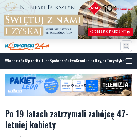
Wiadomości
Sport
Kultura
Społeczeństwo
Kronika policyjna
Turystyka
Fotoga
Po 19 latach zatrzymali zabójcę 47-
letniej kobiety