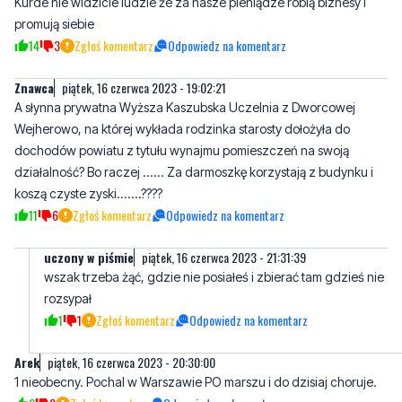
Znawca
piątek, 16 czerwca 2023 - 19:02:21
A słynna prywatna Wyższa Kaszubska Uczelnia z Dworcowej
Wejherowo, na której wykłada rodzinka starosty dołożyła do
dochodów powiatu z tytułu wynajmu pomieszczeń na swoją
działalność? Bo raczej ...... Za darmoszkę korzystają z budynku i
koszą czyste zyski.......????
11
6
Zgłoś komentarz
Odpowiedz na komentarz
uczony w piśmie
piątek, 16 czerwca 2023 - 21:31:39
wszak trzeba żąć, gdzie nie posiałeś i zbierać tam gdzieś nie
rozsypał
1
1
Zgłoś komentarz
Odpowiedz na komentarz
Arek
piątek, 16 czerwca 2023 - 20:30:00
1 nieobecny. Pochal w Warszawie PO marszu i do dzisiaj choruje.
6
0
Zgłoś komentarz
Odpowiedz na komentarz
Pracownik
piątek, 16 czerwca 2023 - 20:58:06