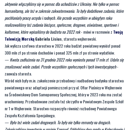
realizowaliśmy też zadania bieżące, społeczne, drogowe, oświatowe, sportowe i
kulturowe, które wpisaliśmy do budżetu na 2022 rok
- mówi w rozmowie z
Twoją
Telewizją Morską
Gabriela Lisius
, starosta wejherowski.
Jak wylicza szefowa starostwa w 2022 roku budżet powiatowy wyniósł ponad
300 mln zł po stronie dochodów i ponad 325 mln zł po stronie wydatków.
—
Kwota zadłużenia na 31 grudnia 2022 roku wyniosła ponad 17 mln zł. Udało się
zrealizować wiele zadań. Przede wszystkim społecznych i tych inwestycyjnych
-
zauważa starosta.
Wśród nich były m.in. zakończenie przebudowy i nadbudowy budynku starostwa
powiatowego oraz adaptacji pomieszczeń przy ul. Ofiar Piaśnicy w Wejherowie
na Środowiskowy Dom Samopomocy Społecznej, który w 2023 roku ma zostać
uruchomiony. Przebudowane zostało też skrzydło w Powiatowym Zespole Szkół
nr 1 w Wejherowie. Starostwo rozpoczęło również rozbudowę Powiatowego
Zespołu Kształcenia Specjalnego.
—
Było też wiele zadań drogowych. To były nie tylko remonty na drogach.
Zakończyliśmy inwestycje w gminie Szemud. Oddaliśmy dwa ronda w Koleczkowie i
Kamieniu. Ale też przebudowa ulicy Chylońskiej i wybudowanie nowej ulicy wraz z
rondem na drodze wojewódzkiej w Koleczkowie. To zakończymy w tym roku.