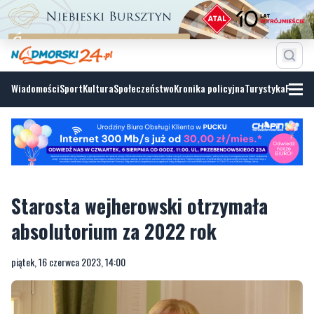
Wiadomości
Sport
Kultura
Społeczeństwo
Kronika policyjna
Turystyka
Fotoga
Starosta wejherowski otrzymała
absolutorium za 2022 rok
piątek, 16 czerwca 2023, 14:00