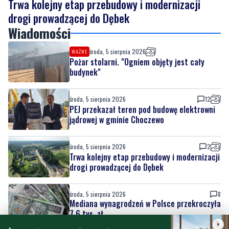
środa, 5 sierpnia 2026
WAŻNE
Pożar stolarni. "Ogniem objęty jest cały
budynek"
środa, 5 sierpnia 2026
12
PEJ przekazał teren pod budowę elektrowni
jądrowej w gminie Choczewo
środa, 5 sierpnia 2026
2
Trwa kolejny etap przebudowy i modernizacji
drogi prowadzącej do Dębek
środa, 5 sierpnia 2026
8
Mediana wynagrodzeń w Polsce przekroczyła
7,6 tys. zł
×