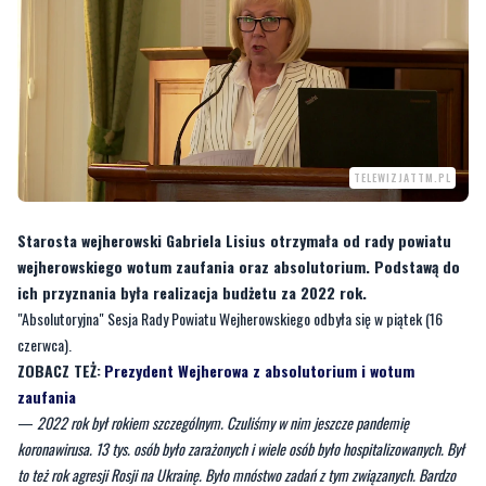
TELEWIZJATTM.PL
Starosta wejherowski Gabriela Lisius otrzymała od rady powiatu
wejherowskiego wotum zaufania oraz absolutorium. Podstawą do
ich przyznania była realizacja budżetu za 2022 rok.
"Absolutoryjna" Sesja Rady Powiatu Wejherowskiego odbyła się w piątek (16
czerwca).
ZOBACZ TEŻ:
Prezydent Wejherowa z absolutorium i wotum
zaufania
—
2022 rok był rokiem szczególnym. Czuliśmy w nim jeszcze pandemię
koronawirusa. 13 tys. osób było zarażonych i wiele osób było hospitalizowanych. Był
to też rok agresji Rosji na Ukrainę. Było mnóstwo zadań z tym związanych. Bardzo
aktywnie włączyliśmy się w pomoc dla uchodźców z Ukrainy. Nie tylko w pomoc
humanitarną, ale też w zakresie zakwaterowania. To były dodatkowe zadania, które
pochłaniały pracę urzędu i radnych. Ale przede wszystkim w ubiegłym roku