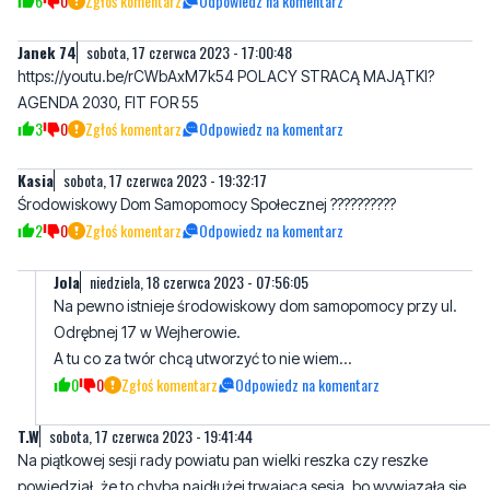
https://youtu.be/rCWbAxM7k54 POLACY STRACĄ MAJĄTKI?
AGENDA 2030, FIT FOR 55
3
0
Zgłoś komentarz
Odpowiedz na komentarz
Kasia
sobota, 17 czerwca 2023 - 19:32:17
Środowiskowy Dom Samopomocy Społecznej ??????????
2
0
Zgłoś komentarz
Odpowiedz na komentarz
Jola
niedziela, 18 czerwca 2023 - 07:56:05
Na pewno istnieje środowiskowy dom samopomocy przy ul.
Odrębnej 17 w Wejherowie.
A tu co za twór chcą utworzyć to nie wiem...
0
0
Zgłoś komentarz
Odpowiedz na komentarz
T.W
sobota, 17 czerwca 2023 - 19:41:44
Na piątkowej sesji rady powiatu pan wielki reszka czy reszke
powiedział, że to chyba najdłużej trwająca sesja, bo wywiązała się
jakaś dyskusja. Serio ? Za to bierzecie gruby hajs, żeby jeszcze
narzekać, że za długo siedzicie, ludzie wstydzę się że tacy radni