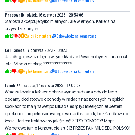
Starosta akceptuje tylko miernych, ale wiernych. Kariera na
krzywdzie innych.....
12
3
Zgłoś komentarz
Odpowiedz na komentarz
Lol
sobota, 17 czerwca 2023 - 10:16:31
Jak długo jeszcze będą w tym składzie.Powinno być zmiana co 4
lata. Młodzi czekają ????????????????
9
0
Zgłoś komentarz
Odpowiedz na komentarz
Janek 74
sobota, 17 czerwca 2023 - 17:00:09
Władza lokalna też jest dobrze wynagradzana gdy do tego
dodamy dodatkowe dochody w radach nadzorczych miejskich
spółkach to mają nawet po kilkadziesiąt tys miesięcznie! Jestem
opiekunem niepełnosprawnego wujka (bratanek) bez środków do
życia! Jestem traktowany jak śmieć! ZERO POMOCY! Mops
Wejherowo łamie Konstytucje art 30! PRZESTAŃ MILCZEĆ POLSKO!
6
0
Zgłoś komentarz
Odpowiedz na komentarz
Janek 74
sobota, 17 czerwca 2023 - 17:00:48