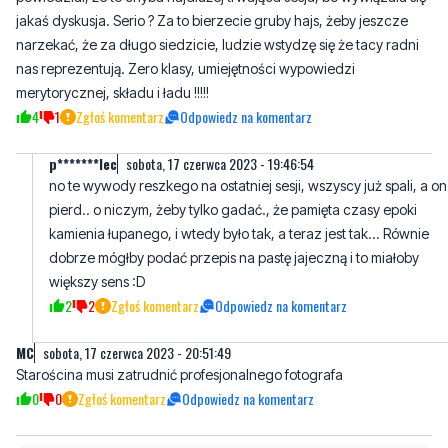
nas reprezentują. Zero klasy, umiejętności wypowiedzi
merytorycznej, składu i ładu !!!!!
4
1
Zgłoś komentarz
Odpowiedz na komentarz
p*******lec
sobota, 17 czerwca 2023 - 19:46:54
no te wywody reszkego na ostatniej sesji, wszyscy już spali, a on
pierd.. o niczym, żeby tylko gadać., że pamięta czasy epoki
kamienia łupanego, i wtedy było tak, a teraz jest tak... Równie
dobrze mógłby podać przepis na pastę jajeczną i to miałoby
większy sens :D
2
2
Zgłoś komentarz
Odpowiedz na komentarz
MC
sobota, 17 czerwca 2023 - 20:51:49
Starościna musi zatrudnić profesjonalnego fotografa
0
0
Zgłoś komentarz
Odpowiedz na komentarz
Napisz swój komentarz