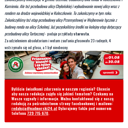
Zakończyliśmy też etap przebudowy ulicy Przemysłowej w Wejherowie łącznie z
budową ronda na ulicy Szkolnej. Już pozyskaliśmy środki na kolejny etap dotyczący
przebudowy ulicy Tartacznej
- podaje przykłady
starosta
.
Za udzieleniem absolutorium i wotum zaufania głosowało 23 radnych, 4
wstrzymało się od głosu, a 1 był nieobecny.
Byliście świadkami zdarzenia w naszym regionie? Chcecie
aby nasza redakcja zajęła się jakimś tematem? Czekamy na
Wasze sygnały i informacje. Można kontaktować się z naszą
redakcją za pośrednictwem strony facebookowej i mailowo:
redakcja@nadmorski24.pl
Dyżurujemy także pod numerem
telefonu
729 715 670
.
Komentarze