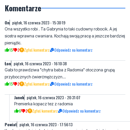
On
piątek, 16 czerwca 2023 - 15:30:19
Ona wszystko robi . Ta Gabrynia to taki cudowny robocik. A jej
siostra wprawna cwaniara. Kochają swoją pracę a jeszcze bardziej
pieniążki.
15
2
Zgłoś komentarz
Odpowiedz na komentarz
Łon
piątek, 16 czerwca 2023 - 16:10:38
Gabi to prawdziwa "chytra baba z Radomia" otoczona grupą
przybocznych ćwierćmężczyzn...
15
2
Zgłoś komentarz
Odpowiedz na komentarz
Janek
piątek, 16 czerwca 2023 - 20:31:07
Premierka kopacz tez z radomia
6
2
Zgłoś komentarz
Odpowiedz na komentarz
Powiat
piątek, 16 czerwca 2023 - 17:56:13
Kurde nie widzicie ludzie że za nasze pieniądze robią biznesy i
promują siebie
14
3
Zgłoś komentarz
Odpowiedz na komentarz