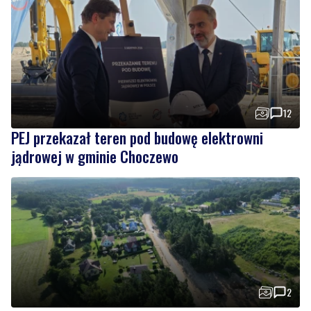
12
PEJ przekazał teren pod budowę elektrowni
jądrowej w gminie Choczewo
2
Trwa kolejny etap przebudowy i modernizacji
drogi prowadzącej do Dębek
Wiadomości