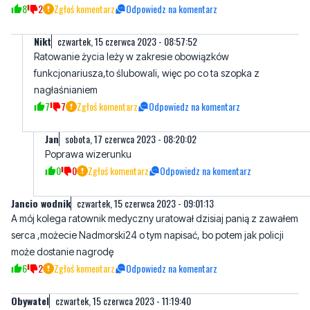
8
2
Zgłoś komentarz
Odpowiedz na komentarz
Nikt
czwartek, 15 czerwca 2023 - 08:57:52
Ratowanie życia leży w zakresie obowiązków
funkcjonariusza,to ślubowali, więc po co ta szopka z
nagłaśnianiem
7
7
Zgłoś komentarz
Odpowiedz na komentarz
Jan
sobota, 17 czerwca 2023 - 08:20:02
Poprawa wizerunku
0
0
Zgłoś komentarz
Odpowiedz na komentarz
Jancio wodnik
czwartek, 15 czerwca 2023 - 09:01:13
A mój kolega ratownik medyczny uratował dzisiaj panią z zawałem
serca ,możecie Nadmorski24 o tym napisać, bo potem jak policji
może dostanie nagrodę
6
2
Zgłoś komentarz
Odpowiedz na komentarz
Obywatel
czwartek, 15 czerwca 2023 - 11:19:40