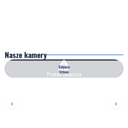
Nasze kamery
Gdynia
Orłowo
Przerwa techniczna