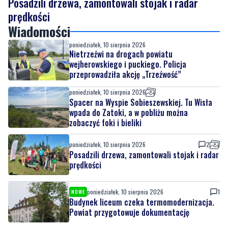
Posadzili drzewa, zamontowali stojak i radar
prędkości
Wiadomości
poniedziałek, 10 sierpnia 2026
Nietrzeźwi na drogach powiatu
wejherowskiego i puckiego. Policja
przeprowadziła akcję „Trzeźwość”
poniedziałek, 10 sierpnia 2026
Spacer na Wyspie Sobieszewskiej. Tu Wisła
wpada do Zatoki, a w pobliżu można
zobaczyć foki i bieliki
poniedziałek, 10 sierpnia 2026
2
Posadzili drzewa, zamontowali stojak i radar
prędkości
poniedziałek, 10 sierpnia 2026
1
NOWE
Budynek liceum czeka termomodernizacja.
Powiat przygotowuje dokumentację