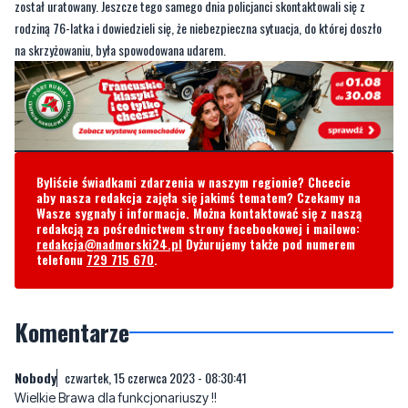
został uratowany. Jeszcze tego samego dnia policjanci skontaktowali się z
rodziną 76-latka i dowiedzieli się, że niebezpieczna sytuacja, do której doszło
na skrzyżowaniu, była spowodowana udarem.
Byliście świadkami zdarzenia w naszym regionie? Chcecie
aby nasza redakcja zajęła się jakimś tematem? Czekamy na
Wasze sygnały i informacje. Można kontaktować się z naszą
redakcją za pośrednictwem strony facebookowej i mailowo:
redakcja@nadmorski24.pl
Dyżurujemy także pod numerem
telefonu
729 715 670
.
Komentarze
Nobody
czwartek, 15 czerwca 2023 - 08:30:41
Wielkie Brawa dla funkcjonariuszy !!