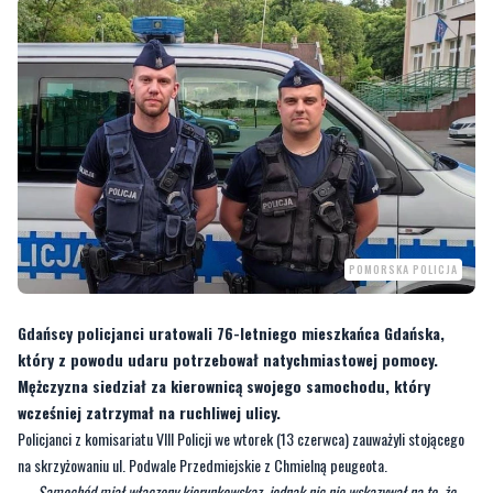
POMORSKA POLICJA
Gdańscy policjanci uratowali 76-letniego mieszkańca Gdańska,
który z powodu udaru potrzebował natychmiastowej pomocy.
Mężczyzna siedział za kierownicą swojego samochodu, który
wcześniej zatrzymał na ruchliwej ulicy.
Policjanci z komisariatu VIII Policji we wtorek (13 czerwca) zauważyli stojącego
na skrzyżowaniu ul. Podwale Przedmiejskie z Chmielną peugeota.
—
Samochód miał włączony kierunkowskaz, jednak nic nie wskazywał na to, że