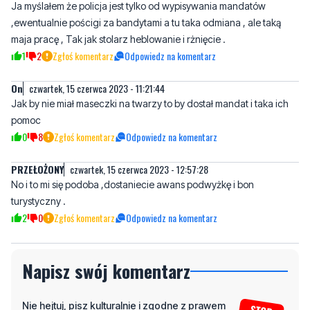
Ja myślałem że policja jest tylko od wypisywania mandatów
,ewentualnie pościgi za bandytami a tu taka odmiana , ale taką
maja pracę , Tak jak stolarz heblowanie i rżnięcie .
1
2
Zgłoś komentarz
Odpowiedz na komentarz
On
czwartek, 15 czerwca 2023 - 11:21:44
Jak by nie miał maseczki na twarzy to by dostał mandat i taka ich
pomoc
0
8
Zgłoś komentarz
Odpowiedz na komentarz
PRZEŁOŻONY
czwartek, 15 czerwca 2023 - 12:57:28
No i to mi się podoba ,dostaniecie awans podwyżkę i bon
turystyczny .
2
0
Zgłoś komentarz
Odpowiedz na komentarz
Napisz swój komentarz
Nie hejtuj, pisz kulturalnie i zgodne z prawem