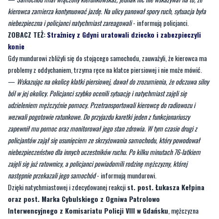
kierowca zamierza kontynuować jazdę. Na ulicy panował spory ruch, sytuacja była
niebezpieczna i policjanci natychmiast zareagowali
- informują policjanci.
ZOBACZ TEŻ:
Strażnicy z Gdyni uratowali dziecko i zabezpieczyli
konie
Gdy mundurowi zbliżyli się do stojącego samochodu, zauważyli, że kierowca ma
problemy z oddychaniem, trzyma ręce na klatce piersiowej i nie może mówić.
—
Wskazując na okolicę klatki piersiowej, dawał do zrozumienia, że odczuwa silny
ból w jej okolicy. Policjanci szybko ocenili sytuację i natychmiast zajęli się
udzieleniem mężczyźnie pomocy. Przetransportowali kierowcę do radiowozu i
wezwali pogotowie ratunkowe. Do przyjazdu karetki jeden z funkcjonariuszy
zapewnił mu pomoc oraz monitorował jego stan zdrowia. W tym czasie drugi z
policjantów zajął się usunięciem ze skrzyżowania samochodu, który powodował
niebezpieczeństwo dla innych uczestników ruchu. Po kilku minutach 76-latkiem
zajęli się już ratownicy, a policjanci powiadomili rodzinę mężczyzny, której
następnie przekazali jego samochód
- informują mundurowi.
Dzięki natychmiastowej i zdecydowanej reakcji
st. post. Łukasza Kełpina
oraz post. Marka Cybulskiego z Ogniwa Patrolowo
Interwencyjnego z Komisariatu Policji VIII w Gdańsku
, mężczyzna