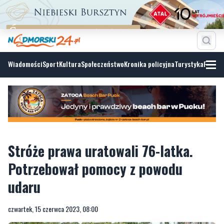
Wiadomości
Sport
Kultura
Społeczeństwo
Kronika policyjna
Turystyka
Fotoga
Stróże prawa uratowali 76-latka.
Potrzebował pomocy z powodu
udaru
czwartek, 15 czerwca 2023, 08:00